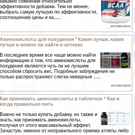
никаких сомнений относительно
эффективности добавки. Тем не менее,
выбрать самую лучшую по эффективности,
соотношению цены и ка......
29 07 2026 14:52:41
Аминокислоты для похудения * Какие лучше, какие
лучше и можно ли найти в аптеках
В последнее время все чаще можно найти
информацию о том, что аминокислоты для
похудения являются чуть ли не лучшим
способом сбросить вес. Подобные заблуждения не
только распространяют слегка неверные ......
19 07 2026 14:22:16
Как принимать аминокислоты в таблетках * Как и
когда правильно пить
Важно не только купить добавку, но также и
знать, как принимать аминокислоты,
получая от этого максимальный эффект.
Зачастую, именно от неправильного приема атлеты либо