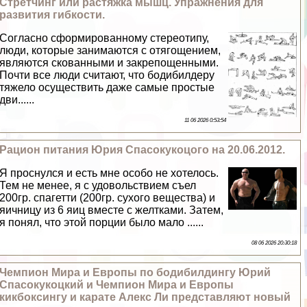
Стретчинг или растяжка мышц. Упражнения для
развития гибкости.
Согласно сформированному стереотипу,
люди, которые занимаются с отягощением,
являются скованными и закрепощенными.
Почти все люди считают, что бодибилдеру
тяжело осуществить даже самые простые
дви......
11 06 2026 0:53:54
Рацион питания Юрия Спасокукоцого на 20.06.2012.
Я проснулся и есть мне особо не хотелось.
Тем не менее, я с удовольствием съел
200гр. спагетти (200гр. сухого вещества) и
яичницу из 6 яиц вместе с желтками. Затем,
я понял, что этой порции было мало ......
08 06 2026 20:30:18
Чемпион Мира и Европы по бодибилдингу Юрий
Спасокукоцкий и Чемпион Мира и Европы
кикбоксингу и карате Алекс Ли представляют новый