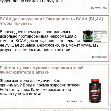
существенно снижают пользу конк......
18 07 2026 21:23:26
BCAA для похудения * Как принимать ВСАА (БЦАА)
чтобы похудеть
В последнее время распространилась
довольно противоречивая информация о
том, что BCAA для похудения – это едва ли
не лучшая добавка. Безусловно, она может улучшать
результаты жиросжигания, но не стои......
16 07 2026 9:23:51
Рейтинг лучших мужских жиросжигателей.
Жиросжигатели в аптеке
Жиросжигатели для мужчин. Как
принимать? Вред и польза жиросжигателей.
Рейтинг лучших. Какие жиросжигатели
можно купить в аптеке....
15 07 2026 23:21:11