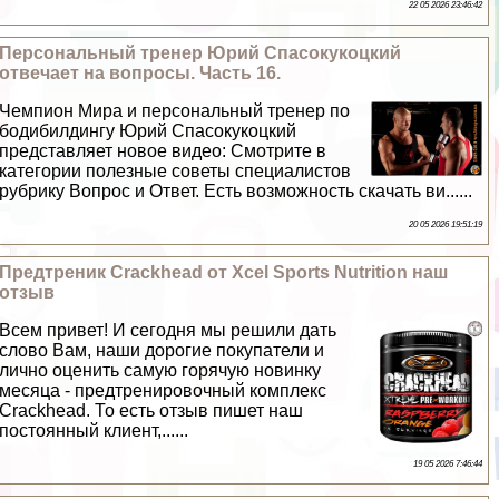
22 05 2026 23:46:42
Персональный тренер Юрий Спасокукоцкий
отвечает на вопросы. Часть 16.
Чемпион Мира и персональный тренер по
бодибилдингу Юрий Спасокукоцкий
представляет новое видео: Смотрите в
категории полезные советы специалистов
рубрику Вопрос и Ответ. Есть возможность скачать ви......
20 05 2026 19:51:19
Предтреник Crackhead от Xcel Sports Nutrition наш
отзыв
Всем привет! И сегодня мы решили дать
слово Вам, наши дорогие покупатели и
лично оценить самую горячую новинку
месяца - предтренировочный комплекс
Crackhead. То есть отзыв пишет наш
постоянный клиент,......
19 05 2026 7:46:44