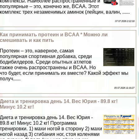
комплексы. Наиболее распространенные и
популярные – это, конечно же, BCAA. Этот
комплекс трех незаменимых аминок (лейцин, валин, ......
07 07 2026 2:12:18
Как принимать протеин и BCAA * Можно ли
смешивать и как пить
Протеин – это, наверное, самая
популярная спортивная добавка, среди
бодибилдеров. Среди опытных атлетов
также очень распространены и BCAA. Но
что будет, если принимать их вместе? Какой эффект мы
получ......
05 07 2026 11:16:27
Диета и тренировка день 14. Вес Юрия - 89.8 кг!
Минус 10.2 кг!
Диета и тренировка день 14. Вес Юрия -
89.8 кг! Минус 10.2 кг! Программа
тренировки. 1) махи ногой в сторону 2) махи
ногой назад 3) сгибания ног, стоя коленями