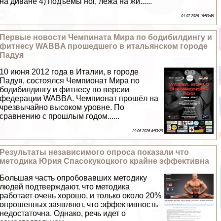
на диване 4) подъёмы ног, лёжа на жи......
01 07 2026 16:50:46
Первые новости Чемпината Мира по бодибилдингу и
фитнесу WABBA прошедшего в итальянском городе
Падуя
10 июня 2012 года в Италии, в городе
Падуя, состоялся Чемпионат Мира по
бодибилдингу и фитнесу по версии
федерации WABBA. Чемпионат прошёл на
чрезвычайно высоком уровне. По
сравнению с прошлым годом......
29 06 2026 4:53:29
Результаты независимого опроса показали что
методика Юрия Спасокукоцкого крайне эффективна
Большая часть опробовавших методику
людей подтверждают, что методика
работает очень хорошо, и только около 20%
опрошенных заявляют, что эффективность
недостаточна. Однако, речь идет о