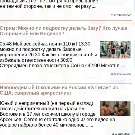
громадный атлет, не смотря на пребывание
на темной стороне, так и не смог ни разу......
28 07 2026 10:12:42
Стрим: Можно ли подростку делать базу? Кто лучше
Скоромный или Водянов?
05:48 Мой вес сейчас почти 110 кг! 13:30
можно ли подростку делать базовые
упражнения 26:30 Как бить обидчика чтобы
избежать ответственности 30:00
Стероидмен плохо относится к Собчак 42:00 Может л......
27 07 2026 16:49:56
Непобедимый Школьник из России VS Гигант из
США: свирепый армрестлинг
Юный и неприметный (на первый взгляд)
силач действительно жил на Дальнем
Востоке и в 17 лет окончил школу в городе
Арсеньев. Сегодня его только одно из его видео на
youtube набрало более 40 миллионов ......
26 07 2026 7:55:27