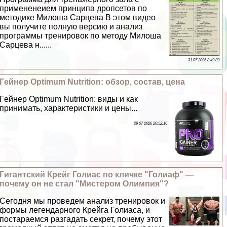
примененеием принципа дропсетов по
методике Милоша Сарцева В этом видео
вы получите полную версию и анализ
программы тренировок по методу Милоша
Сарцева н......
31 07 2026 8:49:39
Гeйнер Optimum Nutrition: обзор, состав, цена
Гeйнер Optimum Nutrition: виды и как
принимать, хаpaктеристики и цены...
29 07 2026 20:52:16
Гигантский Крейг Голиас по кличке "Голиаф" —
почему он не стал "Мистером Олимпия"?
Сегодня мы проведем анализ тренировок и
формы легендарного Крейга Голиаса, и
постараемся разгадать секрет, почему этот