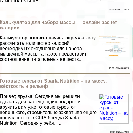
самостоятельном ......
26 06 2026 21:38:23
Калькулятор для набора массы — онлайн расчет
калорий
Калькулятор поможет начинающему атлету
рассчитать количество калорий,
необходимых ежедневно для набора
мышечной массы, а также предоставит
соотношение питательных веществ....
25 06 2026 20:28:19
Готовые курсы от Sparta Nutrition – на массу,
жёсткость и рельеф
Привет, друзья! Сегодня мы решили
сделать для вас ещё один подарок и
вручить вам уже готовые курсы от
новенького, стремительно захватывающего
популярность в США бренда Sparta
Nutrition! Сегодня у ребя......
20 06 2026 5:34:23