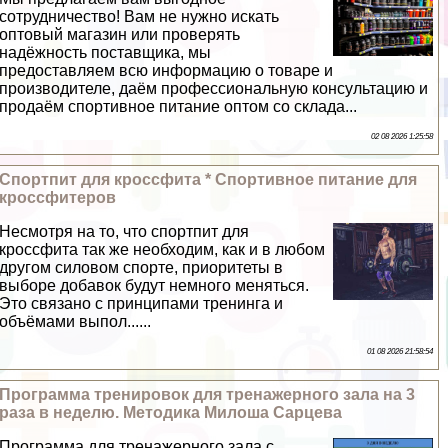
сотрудничество! Вам не нужно искать
оптовый магазин или проверять
надёжность поставщика, мы
предоставляем всю информацию о товаре и
производителе, даём профессиональную консультацию и
продаём спортивное питание оптом со склада...
02 08 2026 1:25:58
Спортпит для кроссфита * Спортивное питание для
кроссфитеров
Несмотря на то, что спортпит для
кроссфита так же необходим, как и в любом
другом силовом спорте, приоритеты в
выборе добавок будут немного меняться.
Это связано с принципами тренинга и
объёмами выпол......
01 08 2026 21:58:54
Программа тренировок для тренажерного зала на 3
раза в неделю. Методика Милоша Сарцева
Программа для тренажерного зала с