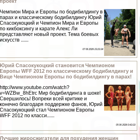
проект
Чемпион Мира и Европы по бодибилдингу в
парах и классическому бодибилдингу Юрий
Спасокукоцкий и Чемпион Мира и Европы
по кикбоксингу и карате Алекс Ли
представляют новый проект. Тема боевых
искусств ......
07 06 2026 23:23:34
Юрий Спасокукоцкий становится Чемпионом
Европы WFF 2012 по классическому бодибилдингу и
Вице Чемпионом Европы по бодибилдингу в парах!
http://www.youtube.com/watch?
v=WZBw_8hEtrc Мир бодибилдинга в шоке!
Свершилось! Вопреки всей критике и
конечно благодаря поддержке фанов, Юрий
Спасокукоцкий стал Чемпионом Европы
WFF 2012 по класси......
05 06 2026 0:43:33
Лучшие жиросжигатели для похудения женщин