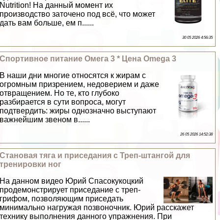
Nutrition! На данный момент их
производство заточено под всё, что может
дать вам больше, ем п......
30 05 2026 4:56:35
Спортивное питание Омега 3 * Цена Omega 3
В наши дни многие относятся к жирам с
огромным призрением, недоверием и даже
отвращением. Но те, кто глубоко
разбирается в сути вопроса, могут
подтвердить: жиры однозначно выступают
важнейшим звеном в......
26 05 2026 14:52:38
Становая тяга и приседания с Треп-штангой для
тренировки ног
На данном видео Юрий Спасокукоцкий
продемонстрирует приседание с треп-
грифом, позволяющим приседать
минимально нагружая позвоночник. Юрий расскажет
технику выполнения данного упражнения. При