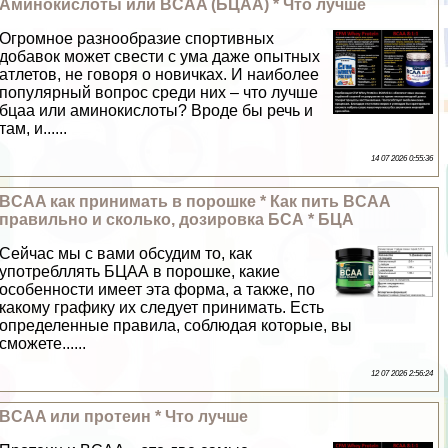
Аминокислоты или BCAA (БЦАА) * Что лучше
Огромное разнообразие спортивных
добавок может свести с ума даже опытных
атлетов, не говоря о новичках. И наиболее
популярный вопрос среди них – что лучше
бцаа или аминокислоты? Вроде бы речь и
там, и......
14 07 2026 0:55:36
BCAA как принимать в порошке * Как пить BCAA
правильно и сколько, дозировка БСА * БЦА
Сейчас мы с вами обсудим то, как
употрeбллять БЦАА в порошке, какие
особенности имеет эта форма, а также, по
какому графику их следует принимать. Есть
определенные правила, соблюдая которые, вы
сможете......
12 07 2026 2:56:24
BCAA или протеин * Что лучше