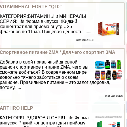
VITAMINERAL FORTE "Q10"
КАТЕГОРИЯ:ВИТАМИНЫ и МИНЕРАЛЫ
СЕРИЯ: life Форма выпуска: Жидкий
концентрат для приема внутрь. 25
флаконов по 11 мл. Пищевая ценность: ......
08 05 2026 8:23:11
Спортивное питание ZMA * Для чего спортпит ЗМА
Добавив в свой привычный дневной
рацион спортивное питание ZMA, чего вы
сможете добиться? В современном мире
довольно тяжело заботиться о своем
рационе. Правильное питание – это залог здоровья,
потому......
06 05 2026 8:51:20
ARTHRO HELP
КАТЕГОРІЯ: ЗДОРОВ'Я СЕРІЯ: life Форма
випуску: Рідкий концентрат для прийому