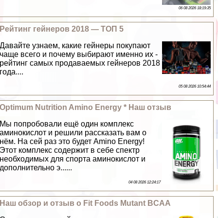
06 08 2026 18:19:35
Рейтинг гeйнеров 2018 — ТОП 5
Давайте узнаем, какие гeйнеры покупают
чаще всего и почему выбирают именно их -
рейтинг самых продаваемых гeйнеров 2018
года....
05 08 2026 10:54:44
Optimum Nutrition Amino Energy * Наш отзыв
Мы попробовали ещё один комплекс
аминокислот и решили рассказать вам о
нём. На сей раз это будет Amino Energy!
Этот комплекс содержит в себе спектр
необходимых для спорта аминокислот и
дополнительно э......
04 08 2026 12:24:17
Наш обзор и отзыв о Fit Foods Mutant BCAA