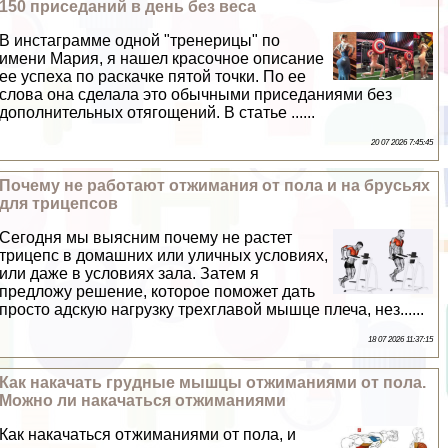
150 приседаний в день без веса
В инстаграмме одной "тренерицы" по
имени Мария, я нашел красочное описание
ее успеха по раскачке пятой точки. По ее
слова она сделала это обычными приседаниями без
дополнительных отягощений. В статье ......
20 07 2026 7:45:45
Почему не работают отжимания от пола и на брусьях
для трицепсов
Сегодня мы выясним почему не растет
трицепс в домашних или уличных условиях,
или даже в условиях зала. Затем я
предложу решение, которое поможет дать
просто адскую нагрузку трехглавой мышце плеча, нез......
18 07 2026 11:37:15
Как накачать грудные мышцы отжиманиями от пола.
Можно ли накачаться отжиманиями
Как накачаться отжиманиями от пола, и