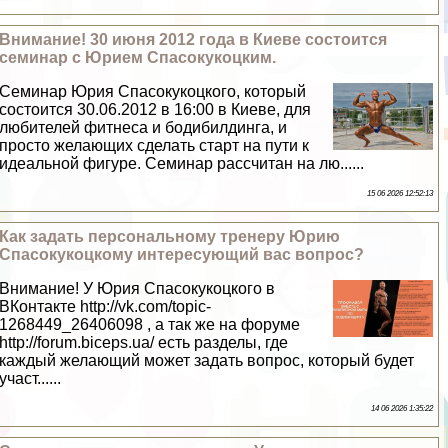
Внимание! 30 июня 2012 года в Киеве состоится
семинар с Юрием Спасокукоцким.
Семинар Юрия Спасокукоцкого, который
состоится 30.06.2012 в 16:00 в Киеве, для
любителей фитнеса и бодибилдинга, и
просто желающих сделать старт на пути к
идеальной фигуре. Семинар рассчитан на лю......
15 06 2026 12:52:13
Как задать персональному тренеру Юрию
Спасокукоцкому интересующий вас вопрос?
Внимание! У Юрия Спасокукоцкого в
ВКонтакте http://vk.com/topic-
1268449_26406098 , а так же на форуме
http://forum.biceps.ua/ есть разделы, где
каждый желающий может задать вопрос, который будет
участ......
14 06 2026 1:35:22