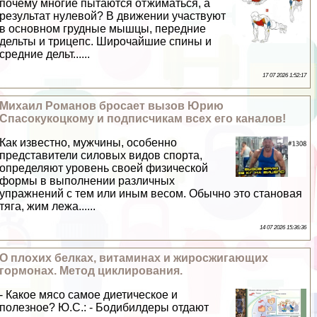
почему многие пытаются отжиматься, а
результат нулевой? В движении участвуют
в основном грудные мышцы, передние
дельты и трицепс. Широчайшие спины и
средние дельт......
17 07 2026 1:52:17
Михаил Романов бросает вызов Юрию
Спасокукоцкому и подписчикам всех его каналов!
Как известно, мужчины, особенно
представители силовых видов спорта,
определяют уровень своей физической
формы в выполнении различных
упражнений с тем или иным весом. Обычно это становая
тяга, жим лежа......
14 07 2026 15:36:36
О плохих белках, витаминах и жиросжигающих
гормонах. Метод циклирования.
- Какое мясо самое диетическое и
полезное? Ю.С.: - Бодибилдеры отдают