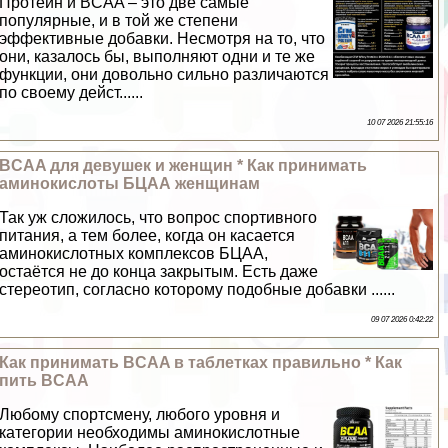
Протеин и BCAA – это две самые
популярные, и в той же степени
эффективные добавки. Несмотря на то, что
они, казалось бы, выполняют одни и те же
функции, они довольно сильно различаются
по своему дейст......
10 07 2026 21:55:16
BCAA для дeвyшек и женщин * Как принимать
аминокислоты БЦАА женщинам
Так уж сложилось, что вопрос спортивного
питания, а тем более, когда он касается
аминокислотных комплексов БЦАА,
остаётся не до конца закрытым. Есть даже
стереотип, согласно которому подобные добавки ......
09 07 2026 0:42:22
Как принимать BCAA в таблетках правильно * Как
пить BCAA
Любому спортсмену, любого уровня и
категории необходимы аминокислотные