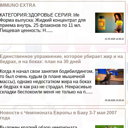
IMMUNO EXTRA
КАТЕГОРИЯ:ЗДОРОВЬЕ СЕРИЯ: life
Форма выпуска: Жидкий концентрат для
приема внутрь. 25 флаконов по 11 мл.
Пищевая ценность: Н......
01 05 2026 14:36:10
Единственное упражнение, которое убирает жир и на
бедрах, и на боках: план на 30 дней
Когда я начал свои занятия бодибилдингом,
то был очень худым (в плане мышечной
массы), однако недостатком жира на боках
и бедрах я как раз не страдал. Некрасивые
складки беспокоили меня не только на п......
05 08 2026 19:35:34
Новости с Чемпионата Европы в Баку 3-7 мая 2007
года
Выложен краткий обзор чемпионата.