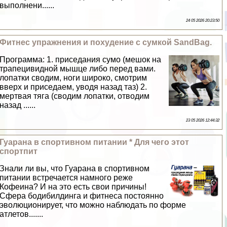
выполнени......
24 05 2026 20:23:50
Фитнес упражнения и похудение c сумкой SandBag.
Программа: 1. приседания сумо (мешок на
трапецивидной мышце либо перед вами.
лопатки сводим, ноги широко, смотрим
вверх и приседаем, уводя назад таз) 2.
мертвая тяга (сводим лопатки, отводим
назад ......
23 05 2026 12:44:32
Гуарана в спортивном питании * Для чего этот
спортпит
Знали ли вы, что Гуарана в спортивном
питании встречается намного реже
Кофеина? И на это есть свои причины!
Сфера бодибилдинга и фитнеса постоянно
эволюционирует, что можно наблюдать по форме
атлетов.......