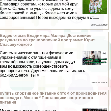
Благодаря советам, которые дал мой друг
Димка Салик, мне удалось сделать кожу
более тонкой, а мышцы более жесткими и
сепарированными! Перед выходом на подиум я ст......
04 08 2026 15:44:29
Видео отзыв Владимира Маляра. Достижение
результата по тренировочной программе Юрия
Спасокукоцкого
Систематические занятия физическими
упражнениями с отягощениями в
тренажёрном зале, на улице, дома дадут
вам возможность совершенствовать
пропорции тела. Другими словами, занимаясь
бодибилдингом, вы м......
03 08 2026 19:29:16
Купить спортивное питание оптом от производителя
со склада в Москве * Поставщики спортивного
питания
Мы предлагаем вам выгодное