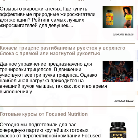
Отзывы о жиросжигателях. Где купить
эффективные природные жиросжигатели
для женщин? Рейтинг самых лучших
жиросжигателей для дeвyшек....
02 06 2026 19:39:28
Качаем трицепс pазгибаниями рук стоя у верхнего
блока с прямой или изогнутой рукоятью
Данное упражнение предназначено для
тренировки трицепсов. В движении
участвуют все три пучка трицепса. Однако
наибольшая нагрузка приходится на
внешний пучок мышцы, так как локти во время
выполнения у......
31 05 2026 6:17:22
Готовые курсы от Focused Nutrition
Сегодня мы подготовили для вас
очередную партию крутейших готовых
курсов от перспективной компании Focused