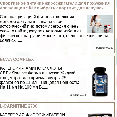
Спортивное питание жиросжигатели для похужения
для женщин * Как выбрать спортпит для дeвyшек
С популяризацией фитнеса эволюция
женской фигуры вышла на свой
исторический пик, потому сегодня очень
сложно найти дeвyшек, которые избегают
физической нагрузки. Более того, если ранее женщины
боялись......
12 05 2026 23:38:24
BCAA COMPLEX
КАТЕГОРИЯ:АМИНОКИСЛОТЫ
СЕРИЯ:active Форма выпуска: Жидкий
концентрат для приема внутрь. 25
флаконов по 11 мл. Пищевая ценность:
На 11 мл На 100 мл Б......
11 05 2026 6:55:42
L-CARNITINE 2700
КАТЕГОРИЯ:ЖИРОСЖИГАТЕЛИ