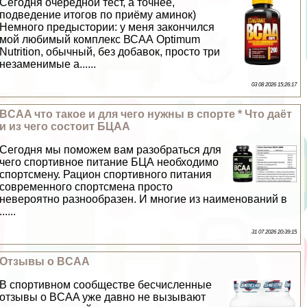
Сегодня очередной тест, а точнее,
подведение итогов по приёму аминок)
Немного предыстории: у меня закончился
мой любимый комплекс ВСАА Optimum
Nutrition, обычный, без добавок, просто три
незаменимые а......
03 08 2026 15:26:17
BCAA что такое и для чего нужны в спорте * Что даёт
и из чего состоит БЦАА
Сегодня мы поможем вам разобраться для
чего спортивное питание БЦА необходимо
спортсмену. Рацион спортивного питания
современного спортсмена просто
невероятно разнообразен. И многие из наименований в
......
31 07 2026 20:39:15
Отзывы о BCAA
В спортивном сообществе бесчисленные
отзывы о BCAA уже давно не вызывают