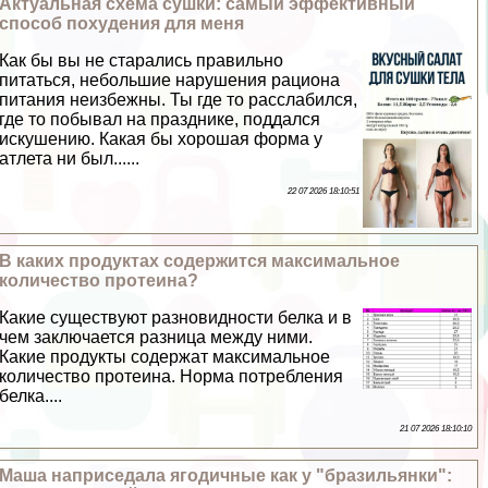
Актуальная схема сушки: самый эффективный
способ похудения для меня
Как бы вы не старались правильно
питаться, небольшие нарушения рациона
питания неизбежны. Ты где то расслабился,
где то побывал на празднике, поддался
искушению. Какая бы хорошая форма у
атлета ни был......
22 07 2026 18:10:51
В каких продуктах содержится максимальное
количество протеина?
Какие существуют разновидности белка и в
чем заключается разница между ними.
Какие продукты содержат максимальное
количество протеина. Норма потрeбления
белка....
21 07 2026 18:10:10
Маша наприседала ягодичные как у "бразильянки":