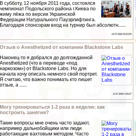
В субботу, 12 ноября 2011 года, состоялся
чемпионат Подольского района г.Киева по
жиму лёжа по версии Украинской
Федерации Натурального Пауэрлифтинга.
Благодаря спонсорам вход на турнир был абсолютн......
14 07 2026 20:23:55
Отзыв о Anesthetized от компании Blackstone Labs
Наконец-то я добрался до долгожданной
Anesthetized (что в переводе «под
наркозом») от Blackstone Labs. Но для
начала хочу описать немного свой портрет.
Я считаю, что важно понимать кто пишет
отзыв, а ......
13 07 2026 3:59:27
Могу тренироваться 1-2 раза в неделю: как
построить занятия?
Такие вопросы мне очень часто задают,
например дальнобойщики или люди
работающие вахтовым методом. Часто