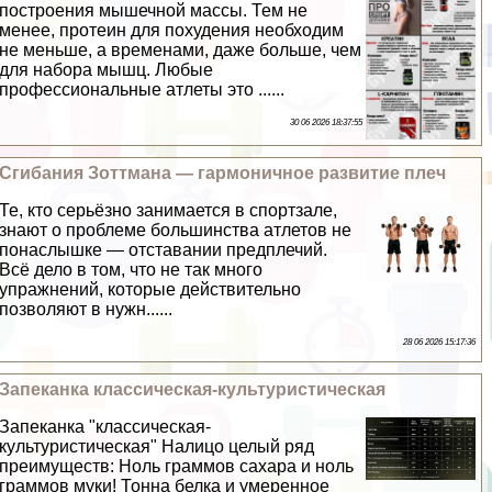
построения мышечной массы. Тем не
менее, протеин для похудения необходим
не меньше, а временами, даже больше, чем
для набора мышц. Любые
профессиональные атлеты это ......
30 06 2026 18:37:55
Сгибания Зоттмана — гармоничное развитие плеч
Те, кто серьёзно занимается в спортзале,
знают о проблеме большинства атлетов не
понаслышке — отставании предплечий.
Всё дело в том, что не так много
упражнений, которые действительно
позволяют в нужн......
28 06 2026 15:17:36
Запеканка классическая-культуристическая
Запеканка "классическая-
культуристическая" Налицо целый ряд
преимуществ: Ноль граммов сахара и ноль
граммов муки! Тонна белка и умеренное