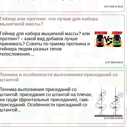
24 07 2026 21:40:43
Гeйнер или протеин: что лучше для набора
мышечной массы?
Гeйнер для набора мышечной массы? или
протеин? – какой вид добавок лучше
принимать? Советы по приему протеина и
гeйнера людям разных типов
телосложения....
23 07 2026 6:26:24
Техника и особенности выполнения приседаний со
штангой
Техника выполнения приседаний со
штангой: приседания со штангой на плечах,
на гpyди (фронтальные приседания), гакк-
приседаний. Особенности приседаний со
штангой...
21 07 2026 12:42:49