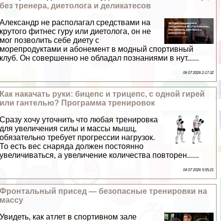
без тренера, диетолога и деликатесов
Александр не располагал средствами на
крутого фитнес гуру или диетолога, он не
мог позволить себе диету с
морепродуктами и абонемент в модный спортивный
клуб. Он совершенно не обладал познаниями в нут......
06 07 2026 2:17:32
Как накачать руки: бицепс и трицепс, с одной гирей
или гантелью? Программа тренировок
Сразу хочу уточнить что любая тренировка
для увеличения силы и массы мышц,
обязательно требует прогрессии нагрузок.
То есть вес снаряда должен постоянно
увеличиваться, а увеличение количества повторен......
04 07 2026 5:55:21
Фронтальный присед — безопасные тренировки на
массу
Увидеть, как атлет в спортивном зале