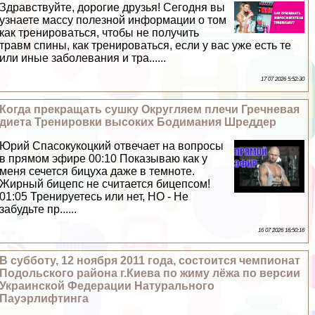
Здравствуйте, дорогие друзья! Сегодня вы
узнаете массу полезной информации о том
как тренироваться, чтобы не получить
травм спины, как тренироваться, если у вас уже есть те
или иные заболевания и тра......
17 07 2026 5:52:30
Когда прекращать сушку Округляем плечи Гречневая
диета Тренировки высоких Бодимания Шреддер
Юрий Спасокукоцкий отвечает на вопросы
в прямом эфире 00:10 Показываю как у
меня сечется бицуха даже в темноте.
Жирный бицепс не считается бицепсом!
01:05 Тренируетесь или нет, НО - Не
забудьте пр......
16 07 2026 16:50:16
В субботу, 12 ноября 2011 года, состоится чемпионат
Подольского района г.Киева по жиму лёжа по версии
Украинской Федерации Натурального
Пауэрлифтинга