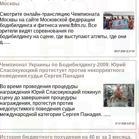
Москвы
Смотрите онлайн-трaнcляцию Чемпионата
Москвы на сайте Московской федерации
бодибилдинга и фитнеса www.fbfm.ru. Все
зрители видят соревнования по
бодибилдингу на сцене, где выступают атлеты, где они
д......
08 07 2026 11:37:18
Чемпионат Украины по Бодибилдингу-2009: Юрий
Спасокукоцкий протестует против некорректного
поведения судьи Сергея Панадия
Во время проведения процедуры
награждения Юрий Спасокукоцкий покинул
сцену до завершения процедуры
награждения, протестуя против
недопустимого поведения судьи
международной категории Сергея Панадия. ......
07 07 2026 5:47:22
История бюджетного похудения на 40 кг за 3 месяца,