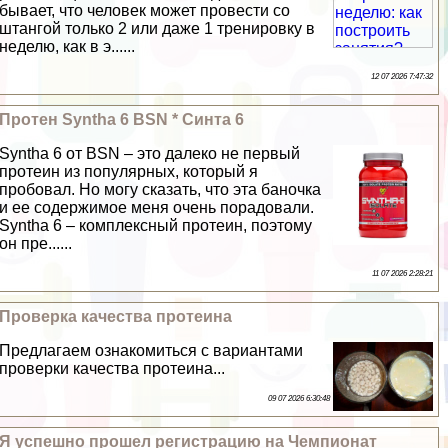
бывает, что человек может провести со
штангой только 2 или даже 1 тренировку в
неделю, как в э......
12 07 2026 7:47:32
Протен Syntha 6 BSN * Синта 6
Syntha 6 от BSN – это далеко не первый
протеин из популярных, который я
пробовал. Но могу сказать, что эта баночка
и ее содержимое меня очень порадовали.
Syntha 6 – комплексный протеин, поэтому
он пре......
11 07 2026 2:28:21
Проверка качества протеина
Предлагаем ознакомиться с вариантами
проверки качества протеина...
09 07 2026 6:30:48
Я успешно прошел регистрацию на Чемпионат