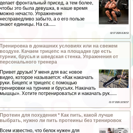
делает фронтальный присед, а тем более,
чтобы это была дeвyшка, в наше время
можно нечасто. Упражнение
несправедливо забыто, а о его пользе
знают единицы. На са......
02 07 2026 8:36:53
Тренировка в домашних условиях или на свежем
воздухе. Качаем трицепс на площадке где есть
турник, брусья и шведская стенка. Упражнения от
персонального тренера
Привет друзья! У меня для вас новое
видео, которое называется: «Как накачать
руки. Бицепс и трицепс с помощью
тренировки на турнике и брусьях. Накачать
мышцы». Хотите потренироваться и накачать рук......
01 07 2026 10:50:57
Протеин для похудения * Как пить, какой лучше
выбрать, нужно ли пить протеины без тренировок
Всем известно, что белок нужен для