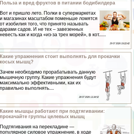
Польза и вред фруктов в питании бодибилдера
Вот и пришло лето. Полки в супермаркетах
и магазинах масштабом поменьше ломятся
от изобилия того, что принято называть
дарами садов. И не тех – завезенных
невесть как и когда «из-за трех морей», в кот......
29 07 2026 19:22:42
Какие упражнения стоит выполнять для прокачки
косых мышц?
Зачем необходимо проpaбатывать данную
мышечную группу. Какие упражнения будут
максимально эффективными, как их
правильно выполнять....
28 07 2026 13:34:52
Какие мышцы работают при подтягивании:
прокачайте группы целевых мышц
Подтягивания на перекладине —
популярное силовое упражнение, в ходе