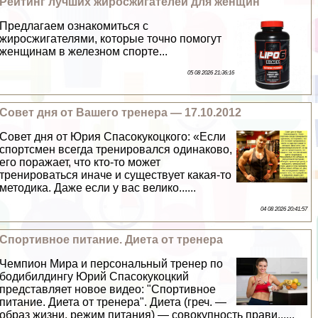
Рейтинг лучших жиросжигателей для женщин
Предлагаем ознакомиться с
жиросжигателями, которые точно помогут
женщинам в железном спорте...
05 08 2026 21:36:16
Совет дня от Вашего тренера — 17.10.2012
Совет дня от Юрия Спасокукоцкого: «Если
спортсмен всегда тренировался одинаково,
его поражает, что кто-то может
тренироваться иначе и существует какая-то
методика. Даже если у вас велико......
04 08 2026 20:41:57
Спортивное питание. Диета от тренера
Чемпион Мира и персональный тренер по
бодибилдингу Юрий Спасокукоцкий
представляет новое видео: "Спортивное
питание. Диета от тренера". Диета (греч. —
образ жизни, режим питания) — совокупность прави......