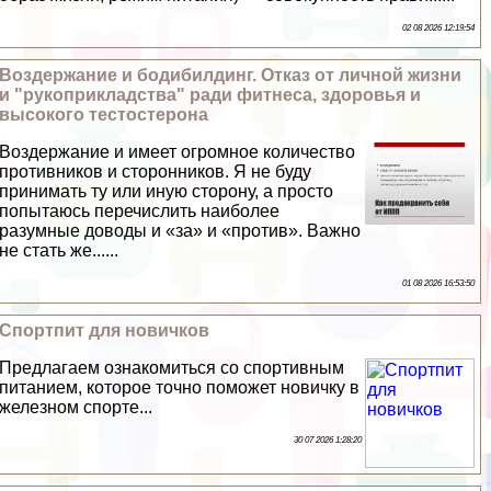
02 08 2026 12:19:54
Воздержание и бодибилдинг. Отказ от личной жизни
и "рукоприкладства" ради фитнеса, здоровья и
высокого тестостерона
Воздержание и имеет огромное количество
противников и сторонников. Я не буду
принимать ту или иную сторону, а просто
попытаюсь перечислить наиболее
разумные доводы и «за» и «против». Важно
не стать же......
01 08 2026 16:53:50
Спортпит для новичков
Предлагаем ознакомиться со спортивным
питанием, которое точно поможет новичку в
железном спорте...
30 07 2026 1:28:20