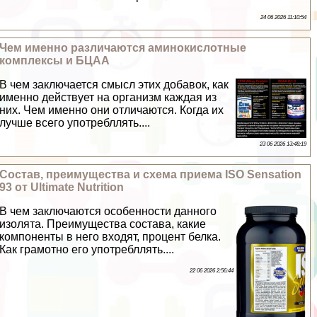
24 06 2026 11:10:54
Чем именно различаются аминокислотные
комплексы и БЦАА
В чем заключается смысл этих добавок, как
именно действует на организм каждая из
них. Чем именно они отличаются. Когда их
лучше всего употрeбллять....
23 06 2026 13:48:19
Состав, преимущества и схема приема ISO Sensation
93 от Ultimate Nutrition
В чем заключаются особенности данного
изолята. Преимущества состава, какие
компоненты в него входят, процент белка.
Как грамотно его употрeбллять....
22 06 2026 2:56:44