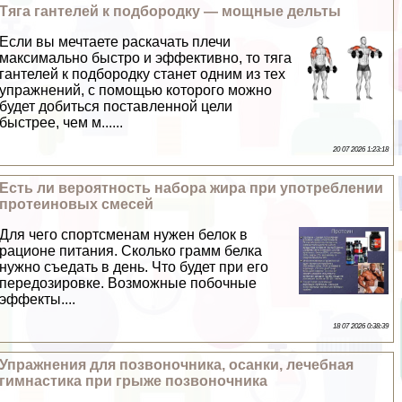
Тяга гантелей к подбородку — мощные дельты
Если вы мечтаете раскачать плечи
максимально быстро и эффективно, то тяга
гантелей к подбородку станет одним из тех
упражнений, с помощью которого можно
будет добиться поставленной цели
быстрее, чем м......
20 07 2026 1:23:18
Есть ли вероятность набора жира при употрeблении
протеиновых смесей
Для чего спортсменам нужен белок в
рационе питания. Сколько грамм белка
нужно съедать в день. Что будет при его
передозировке. Возможные побочные
эффекты....
18 07 2026 0:38:39
Упражнения для позвоночника, осанки, лечебная
гимнастика при грыже позвоночника