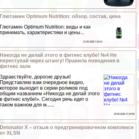
Глютамин Optimum Nutrition: обзор, состав, цена
Глютамин Optimum Nutrition: виды и как
принимать, хаpaктеристики и цены...
21 06 2026 7:16:31
Никогда не делай этого в фитнес клубе! №4 Не
переступай через штангу! Правила поведения в
фитнес зале
Здравствуйте, дорогие друзья!
Представляю вам очередное видео,
которое выходит в серии роликов под
общим названием «Никогда не делай этого
в фитнес клубе!». Сегодня речь идет о
таком важном для м......
20 06 2026 17:19:56
Detonator X – отзыв о предтренировочном комплексе
от XLSN