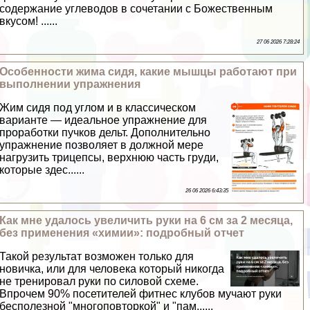
содержание углеводов в сочетании с Божественным
вкусом! ......
27 06 2026 7:28:24
Особенности жима сидя, какие мышцы работают при
выполнении упражнения
Жим сидя под углом и в классическом
варианте — идеальное упражнение для
проработки пучков дельт. Дополнительно
упражнение позволяет в должной мере
нагрузить трицепсы, верхнюю часть гpyди,
которые здес......
26 06 2026 6:43:35
Как мне удалось увеличить руки на 6 см за 2 месяца,
без применения «химии»: подробный отчет
Такой результат возможен только для
новичка, или для человека который никогда
не тренировал руки по силовой схеме.
Впрочем 90% посетителей фитнес клубов мучают руки
бесполезной "многоповторкой" и "пам......