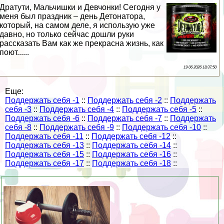
Дратути, Мальчишки и Девчонки! Сегодня у
меня был праздник – день Детонатора,
который, на самом деле, я использую уже
давно, но только сейчас дошли руки
рассказать Вам как же прекрасна жизнь, как
поют......
19 06 2026 18:37:50
Еще:
Поддержать себя -1
::
Поддержать себя -2
::
Поддержать
себя -3
::
Поддержать себя -4
::
Поддержать себя -5
::
Поддержать себя -6
::
Поддержать себя -7
::
Поддержать
себя -8
::
Поддержать себя -9
::
Поддержать себя -10
::
Поддержать себя -11
::
Поддержать себя -12
::
Поддержать себя -13
::
Поддержать себя -14
::
Поддержать себя -15
::
Поддержать себя -16
::
Поддержать себя -17
::
Поддержать себя -18
::