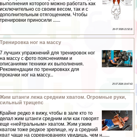
выполнения которого можно работать как
исключительно со своим весом, так и с
дополнительным отягощением. Чтобы
тренировки приносили ......
26 07 2026 21:52:11
Тренировка ног на массу
7 лучших упражнений для тренировок ног
на массу с фото пояснениями и
описаниями техники их выполнения.
Рекомендации по тренировках для
прокачки ног на массу...
25 07 2026 19:47:43
Жим штанги лежа средним хватом. Огромные руки,
сильный трицепс
Крайне редко я вижу, чтобы в зале кто то
делал жим штанги средним или как говорят
еще «нейтральным» хватом. Жим узким
хватом тоже редкое зрелище, ну а средний
хват чаще на соревнованиях увидишь, чем н......