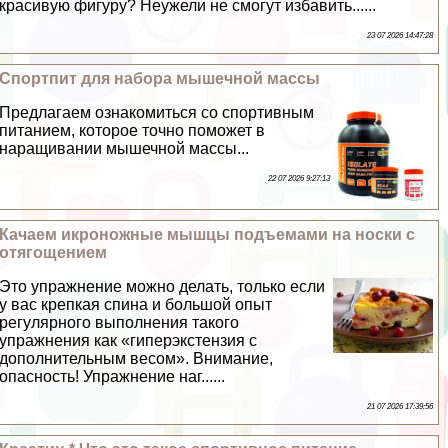
красивую фигуру? Неужели не смогут избавить......
23 07 2026 14:47:28
Спортпит для набора мышечной массы
Предлагаем ознакомиться со спортивным
питанием, которое точно поможет в
наращивании мышечной массы...
22 07 2026 9:27:13
Качаем икроножные мышцы подъемами на носки с
отягощением
Это упражнение можно делать, только если
у вас крепкая спина и большой опыт
регулярного выполнения такого
упражнения как «гиперэкстензия с
дополнительным весом». Внимание,
опасность! Упражнение наг......
21 07 2026 17:39:56