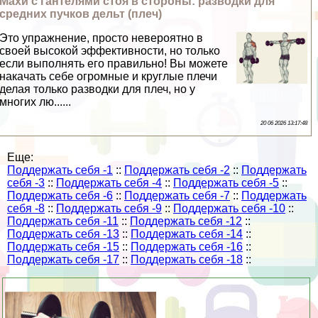
Махи с гантелями стоя в стороны: разводки для
средних пучков дельт (плеч)
Это упражнение, просто невероятно в
своей высокой эффективности, но только
если выполнять его правильно! Вы можете
накачать себе огромные и круглые плечи
делая только разводки для плеч, но у
многих лю......
20 06 2026 13:17:48
Еще:
Поддержать себя -1
::
Поддержать себя -2
::
Поддержать
себя -3
::
Поддержать себя -4
::
Поддержать себя -5
::
Поддержать себя -6
::
Поддержать себя -7
::
Поддержать
себя -8
::
Поддержать себя -9
::
Поддержать себя -10
::
Поддержать себя -11
::
Поддержать себя -12
::
Поддержать себя -13
::
Поддержать себя -14
::
Поддержать себя -15
::
Поддержать себя -16
::
Поддержать себя -17
::
Поддержать себя -18
::