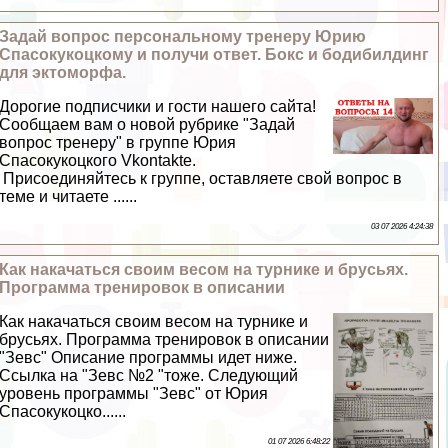
Задай вопрос персональному тренеру Юрию
Спасокукоцкому и получи ответ. Бокс и бодибилдинг
для эктоморфа.
Дорогие подписчики и гости нашего сайта!
Сообщаем вам о новой рубрике "Задай
вопрос тренеру" в группе Юрия
Спасокукоцкого Vkontakte.
Присоединяйтесь к группе, оставляете свой вопрос в
теме и читаете ......
03 07 2026 4:24:38
Как накачаться своим весом на турнике и брусьях.
Программа тренировок в описании
Как накачаться своим весом на турнике и
брусьях. Программа тренировок в описании
"Зевс" Описание программы идет ниже.
Ссылка на "Зевс №2 "тоже. Следующий
уровень программы "Зевс" от Юрия
Спасокукоцко......
01 07 2026 6:48:22