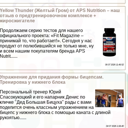
Yellow Thunder (Желтый Гром) от APS Nutrition – наш
отзыв о предтренировочном комплексе +
жиросжигателе
Продолжаем серию тестов для нашего
официального проекта: «Fit Magazine –
принимай то, что работает!». Сегодня у нас
продукт от полюбившийся не только мне, ну
и всем нашим покупателям бренда APS
Nutrit......
06 07 2026 11:46:52
Упражнение для придания формы бицепсам.
Тренировка у нижнего блока
Персональный тренер Юрий
Спасокукоцкий и его напарник Денис по
кличке "Дед Большая Бицуха" рады с вами
поделится очень классным упражнением на
бицепс у нижнего блока с помощью каната с длиной
рукоятью......
04 07 2026 3:36:40