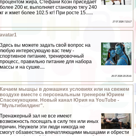
процентом жира, Стефани Коэн приседает
более 200 кг, выполняет становую тягу 240
кг и жмет более 102.5 кг! При росте 15......
27 07 2026 7:23:17
avatar1
Здесь вы можете задать свой вопрос на
любую интересующую вас тему -
спортивное питание, тренировочный
процесс, правильно питание для набора
массы и на сушке....
26 07 2026 20:35:41
Качаем мышцы в домашних условиях или на свежем
воздухе вместе с персональным тренером Юрием
Спасокукоцким. Новый канал Юрия на YouTube -
"Мультибилдинг".
Тренажерный зал не все имеют
возможность посещать в силу тех или иных
причин. Неужели эти люди никогда не
смогут обзавестись впечатляющими мышцами и обрести