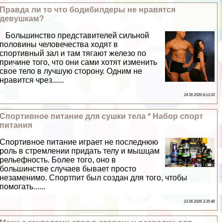
Правда ли то что бодибилдеры не нравятся
дeвyшкам?
Большинство представителей сильной
половины человечества ходят в
спортивный зал и там тягают железо по
причине того, что они сами хотят изменить
свое тело в лучшую сторону. Одним не
нравится чрез......
24 06 2026 8:13:33
Спортивное питание для сушки тела * Набор спорт
питания
Спортивное питание играет не последнюю
роль в стремлении придать телу и мышцам
рельефность. Более того, оно в
большинстве случаев бывает просто
незаменимо. Спортпит был создан для того, чтобы
помогать......
23 06 2026 3:35:48