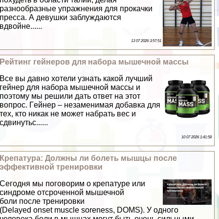
разнообразные упражнения для прокачки
пресса. А дeвyшки заблуждаются
вдвойне......
13 07 2026 3:57:51
Рейтинг гeйнеров для набора мышечной массы
Все вы давно хотели узнать какой лучший
гeйнер для набора мышечной массы и
поэтому мы решили дать ответ на этот
вопрос. Гeйнер – незаменимая добавка для
тех, кто никак не может набрать вес и
сдвинутьс......
10 07 2026 1:41:58
Крепатура: Должны ли болеть мышцы после
эффективной тренировки
Сегодня мы поговорим о крепатуре или
синдроме отсроченной мышечной
боли после тренировки
(Delayed onset muscle soreness, DOMS). У одного
человека боли в мышцах могут быть очень сильными,