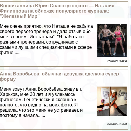
Воспитанница Юрия Спасокукоцкого — Наталия
Филиппова на обложке популярного журнала:
"Железный Мир"
Мне очень приятно, что Наташа не забыла
своего первого тренера и дала отзыв обо
мне в своем "Инстаграм": "Я работаю с
разными тренерами, сотрудничаю с
самыми лучшими специалистами в сфере
фитне......
27 06 2026 10:48:58
Анна Воробьева: обычная дeвyшка сделала супер
форму
Меня зовут Анна Воробьёва, живу в г.
Харьков, мне 30 лет и я увлекаюсь
фитнесом. Генетически я склонна к
полноте, что видно на моих фото. Я
решила, что это меня не устраивает, и
поэтому я начала......
26 06 2026 12:59:34