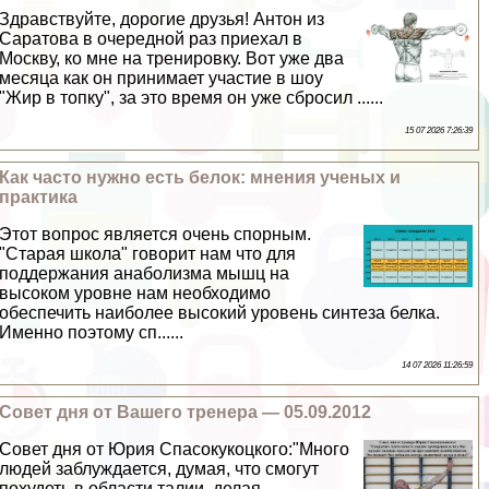
Здравствуйте, дорогие друзья! Антон из
Саратова в очередной раз приехал в
Москву, ко мне на тренировку. Вот уже два
месяца как он принимает участие в шоу
"Жир в топку", за это время он уже сбросил ......
15 07 2026 7:26:39
Как часто нужно есть белок: мнения ученых и
пpaктика
Этот вопрос является очень спopным.
"Старая школа" говорит нам что для
поддержания анаболизма мышц на
высоком уровне нам необходимо
обеспечить наиболее высокий уровень синтеза белка.
Именно поэтому сп......
14 07 2026 11:26:59
Совет дня от Вашего тренера — 05.09.2012
Совет дня от Юрия Спасокукоцкого:"Много
людей заблуждается, думая, что смогут
похудеть в области талии, делая