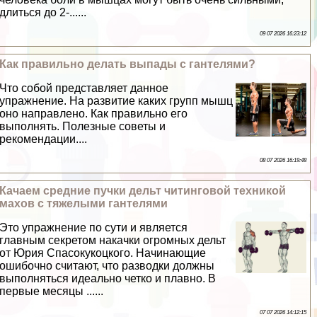
длиться до 2-......
09 07 2026 16:23:12
Как правильно делать выпады с гантелями?
Что собой представляет данное
упражнение. На развитие каких групп мышц
оно направлено. Как правильно его
выполнять. Полезные советы и
рекомендации....
08 07 2026 16:19:48
Качаем средние пучки дельт читинговой техникой
махов с тяжелыми гантелями
Это упражнение по сути и является
главным секретом накачки огромных дельт
от Юрия Спасокукоцкого. Начинающие
ошибочно считают, что разводки должны
выполняться идеально четко и плавно. В
первые месяцы ......
07 07 2026 14:12:15