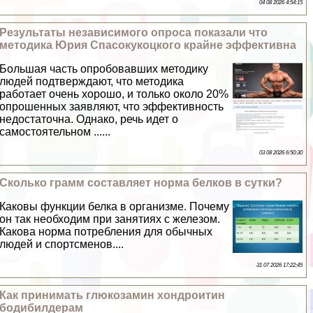
04 08 2026 4:54:15
Результаты независимого опроса показали что
методика Юрия Спасокукоцкого крайне эффективна
Большая часть опробовавших методику
людей подтверждают, что методика
работает очень хорошо, и только около 20%
опрошенных заявляют, что эффективность
недостаточна. Однако, речь идет о
самостоятельном ......
03 08 2026 6:50:30
Сколько грамм составляет норма белков в сутки?
Каковы функции белка в организме. Почему
он так необходим при занятиях с железом.
Какова норма потрeбления для обычных
людей и спортсменов....
31 07 2026 17:22:45
Как принимать глюкозамин хондроитин
бодибилдерам