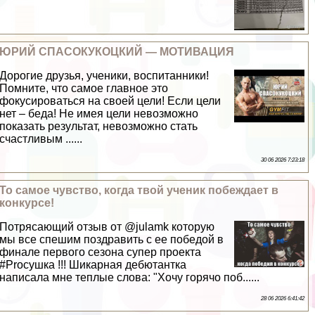
ЮРИЙ СПАСОКУКОЦКИЙ — МОТИВАЦИЯ
Дорогие друзья, ученики, воспитанники!
Помните, что самое главное это
фокусироваться на своей цели! Если цели
нет – беда! Не имея цели невозможно
показать результат, невозможно стать
счастливым ......
30 06 2026 7:23:18
То самое чувство, когда твой ученик побеждает в
конкурсе!
Потрясающий отзыв от @julamk которую
мы все спешим поздравить с ее победой в
финале первого сезона супер проекта
#Proсушка !!! Шикарная дебютантка
написала мне теплые слова: "Хочу горячо поб......
28 06 2026 6:41:42