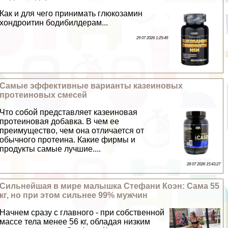
Как и для чего принимать глюкозамин
хондроитин бодибилдерам...
29 07 2026 1:25:49
Самые эффективные варианты казеиновых
протеиновых смесей
Что собой представляет казеиновая
протеиновая добавка. В чем ее
преимущество, чем она отличается от
обычного протеина. Какие фирмы и
продукты самые лучшие....
28 07 2026 15:43:27
Сильнейшая в мире малышка Стефани Коэн: Сама 55
кг, но при этом сильнее 99% мужчин
Начнем сразу с главного - при собственной
массе тела менее 56 кг, обладая низким