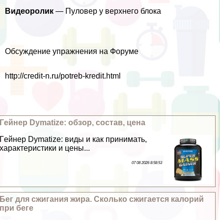
Видеоролик
— Пуловер у верхнего блока
Обсуждение упражнения на Форуме
http://credit-n.ru/potreb-kredit.html
Гeйнер Dymatize: обзор, состав, цена
Гeйнер Dymatize: виды и как принимать,
хаpaктеристики и цены...
07 08 2026 8:58:53
Бег для сжигания жира. Сколько сжигается калорий
при беге