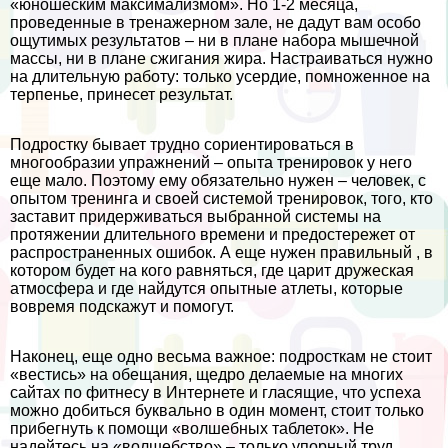
«юношеским максимализмом». Но 1-2 месяца,
проведенные в тренажерном зале, не дадут вам особо
ощутимых результатов – ни в плане набора мышечной
массы, ни в плане сжигания жира. Настраиваться нужно
на длительную работу: только усердие, помноженное на
терпенье, принесет результат.
Подростку бывает трудно сориентироваться в
многообразии упражнений – опыта тренировок у него
еще мало. Поэтому ему обязательно нужен – человек, с
опытом тренинга и своей системой тренировок, того, кто
заставит придерживаться выбранной системы на
протяжении длительного времени и предостережет от
распространенных ошибок. А еще нужен правильный , в
котором будет на кого равняться, где царит дружеская
атмосфера и где найдутся опытные атлеты, которые
вовремя подскажут и помогут.
Наконец, еще одно весьма важное: подросткам не стоит
«вестись» на обещания, щедро делаемые на многих
сайтах по фитнесу в Интернете и гласящие, что успеха
можно добиться буквально в один момент, стоит только
прибегнуть к помощи «волшебных таблеток». Не
надейтесь на «волшебство» – только упopный труд