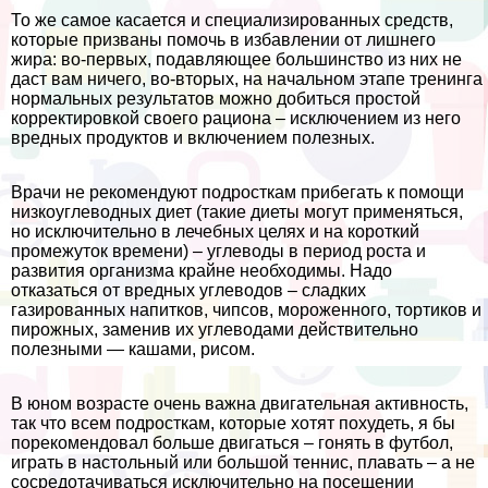
То же самое касается и специализированных средств,
которые призваны помочь в избавлении от лишнего
жира: во-первых, подавляющее большинство из них не
даст вам ничего, во-вторых, на начальном этапе тренинга
нормальных результатов можно добиться простой
корректировкой своего рациона – исключением из него
вредных продуктов и включением полезных.
Врачи не рекомендуют подросткам прибегать к помощи
низкоуглеводных диет (такие диеты могут применяться,
но исключительно в лечебных целях и на короткий
промежуток времени) – углеводы в период роста и
развития организма крайне необходимы. Надо
отказаться от вредных углеводов – сладких
газированных напитков, чипсов, мороженного, тортиков и
пирожных, заменив их углеводами действительно
полезными — кашами, рисом.
В юном возрасте очень важна двигательная активность,
так что всем подросткам, которые хотят похудеть, я бы
порекомендовал больше двигаться – гонять в футбол,
играть в настольный или большой теннис, плавать – а не
сосредотачиваться исключительно на посещении