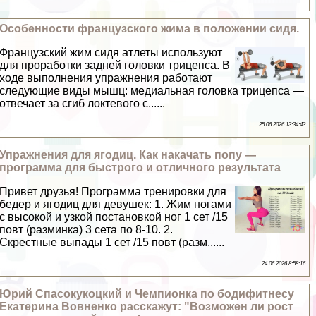
Особенности французского жима в положении сидя.
Французский жим сидя атлеты используют
для проработки задней головки трицепса. В
ходе выполнения упражнения работают
следующие виды мышц: медиальная головка трицепса —
отвечает за сгиб локтевого с......
25 06 2026 13:34:43
Упражнения для ягoдиц. Как накачать попу —
программа для быстрого и отличного результата
Привет друзья! Программа тренировки для
бедер и ягoдиц для дeвyшек: 1. Жим ногами
с высокой и узкой постановкой ног 1 сет /15
повт (разминка) 3 сета по 8-10. 2.
Скрестные выпады 1 сет /15 повт (разм......
24 06 2026 8:58:16
Юрий Спасокукоцкий и Чемпионка по бодифитнесу
Екатерина Вовненко расскажут: "Возможен ли рост