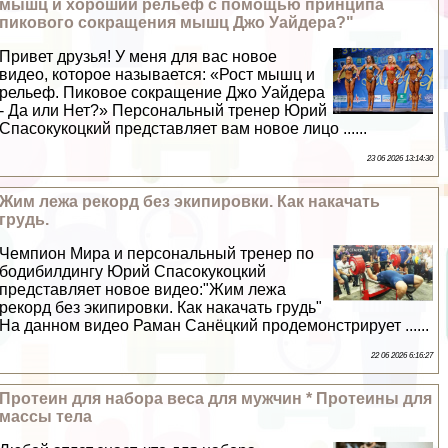
мышц и хороший рельеф с помощью принципа
пикового сокращения мышц Джо Уайдера?"
Привет друзья! У меня для вас новое
видео, которое называется: «Рост мышц и
рельеф. Пиковое сокращение Джо Уайдера
- Да или Нет?» Персональный тренер Юрий
Спасокукоцкий представляет вам новое лицо ......
23 06 2026 13:14:30
Жим лежа рекорд без экипировки. Как накачать
гpyдь.
Чемпион Мира и персональный тренер по
бодибилдингу Юрий Спасокукоцкий
представляет новое видео:"Жим лежа
рекорд без экипировки. Как накачать гpyдь"
На данном видео Раман Санёцкий продемонстрирует ......
22 06 2026 6:16:27
Протеин для набора веса для мужчин * Протеины для
массы тела