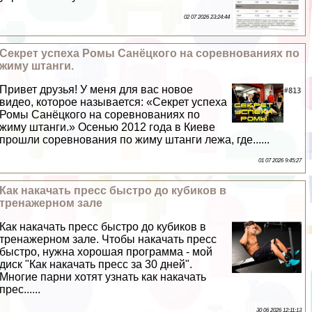
02 07 2026 23:24:44
Секрет успеха Ромы Санёцкого на соревнованиях по
жиму штанги.
Привет друзья! У меня для вас новое
видео, которое называется: «Секрет успеха
Ромы Санёцкого на соревнованиях по
жиму штанги.» Осенью 2012 года в Киеве
прошли соревнования по жиму штанги лежа, где......
01 07 2026 9:45:27
Как накачать пресс быстро до кубиков в
тренажерном зале
Как накачать пресс быстро до кубиков в
тренажерном зале. Чтобы накачать пресс
быстро, нужна хорошая программа - мой
диск "Как накачать пресс за 30 дней".
Многие парни хотят узнать как накачать
прес......
30 06 2026 12:11:13