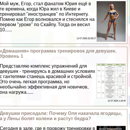
Мой муж, Егор, стал фанатом Юрия ещё в
те времена, когда Юра жил в Киеве и
тренировал "иностранцев" по Интернету.
Помню как Егор волновался и стеснялся на
первом "уроке" по Скайпу. Тогда он весил
10......
13 07 2026 22:30:17
«Домашняя» программа тренировок для дeвyшек.
Уровень 1
Представляю комплекс упражнений для
дeвyшек - тренируясь в домашних условиях
с гантелями станешь красивой и стройной.
Это очень легкая программа, но
необычайно эффективная для новичков,
она нагружа......
12 07 2026 1:16:45
Дeвyшки приседали: Почему Оля накачала ягoдицы,
а у Лены болят колени и растут бедра?
Сегодня в зале, где я провожу тренировки в