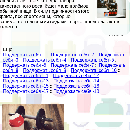
Любой атлет знает, что для набора
качественного веса, будет мало приёмов
обычной пищи. В силу подлинности этого
факта, все спортсмены, которые
занимаются силовыми видами спорта, предполагают в
своем р......
18 06 2026 5:48:11
Еще:
Поддержать себя -1
::
Поддержать себя -2
::
Поддержать
себя -3
::
Поддержать себя -4
::
Поддержать себя -5
::
Поддержать себя -6
::
Поддержать себя -7
::
Поддержать
себя -8
::
Поддержать себя -9
::
Поддержать себя -10
::
Поддержать себя -11
::
Поддержать себя -12
::
Поддержать себя -13
::
Поддержать себя -14
::
Поддержать себя -15
::
Поддержать себя -16
::
Поддержать себя -17
::
Поддержать себя -18
::