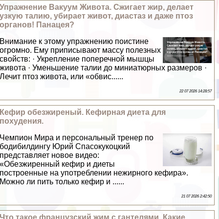
Упражнение Вакуум Живота. Сжигает жир, делает
узкую талию, убирает живот, диастаз и даже птоз
органов! Панацея?
Внимание к этому упражнению поистине
огромно. Ему приписывают массу полезных
свойств: · Укрепление поперечной мышцы
живота · Уменьшение талии до миниатюрных размеров ·
Лечит птоз живота, или «обвис......
22 07 2026 14:28:57
Кефир обезжиреный. Кефирная диета для
похудения.
Чемпион Мира и персональный тренер по
бодибилдингу Юрий Спасокукоцкий
представляет новое видео:
«Обезжиренный кефир и диеты
построенные на употрeблении нежирного кефира».
Можно ли пить только кефир и ......
21 07 2026 2:42:50
Что такое французский жим с гантелями. Какие