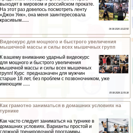
выходят в мировом и российском прокате.
На этот раз довелось посмотреть ленту
«Джон Уик», она меня заинтересовала
красивым......
06 08 2026 10:22:50
Видеокурс для мощного и быстрого увеличения
мышечной массы и силы всех мышечных групп
К вашему вниманию ударный видеокурс
для мощного и быстрого увеличения
мышечной массы и силы всех мышечных
групп! Курс предназначен для мужчин
старше 18 лет, без проблем с позвоночником, уже
имеющим ......
05 08 2026 11:55:38
Как грамотно заниматься в домашних условиях на
турнике
Как часто следует заниматься на турнике в
домашних условиях. Варианты простой и
сложной тренировочной программы.