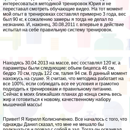
интересоваться методикой тренировок Юрия и не
переставал смотреть обучающие видео. На тот момент
мой опыт в тренировках составлял примерно 3 года, вес
был 90 кг, к сожалению замеры я тогда не делал по
незнанию. И, наконец, 30.08.2011 г. впервые в действие
испытал на себе правильную систему тренировок.
Находясь 30.04.2013 на массе, вес составлял 120 кг, а
параметры были следующие: объем бицепса 46 см,
бедро 70 см, гpyдь 122 см, талия 94 см. В данный момент
нахожусь на сушке. Я считаю, что методика работает на
все 100%, если соблюдать все ее условия и грамотно
подходить к тренировкам и правильному питанию.
Сейчас в моих ближайших планах до конца сжечь весь
жир и готовиться к новому, качественному набору
мышечной массы!
Привет! Я Кирилл Колисниченко. Все началось с того, что
однажды Данил сказал, что мне не мешало бы
подкачаться и позвал с собой в зал. Тогда он осваивал