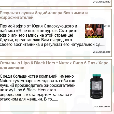
27 07 2026 17:26:53
Результат сушки бодибилдера без химии и
жиросжигателей
Прямой эфир от Юрия Спасокукоцкого и
паблика «Я не пью и не курю». Смотрите
эфир или его запись на этой странице!
Друзья, представляю Вам очередного
своего воспитанника и результат его натуральной су......
25 07 2026 19:30:50
Отзывы о Lipo 6 Black Hers * Nutrex Липо 6 Блэк Херс
для женщин
Среди большинства компаний, именно
Nutrex сумел зарекомендовать себя как
лучший производитель жиросжигателей,
потому Lipo 6 Black Hers стал
определенным стандартом качества и
эталоном для женщин. В то......
23 07 2026 20:47:44