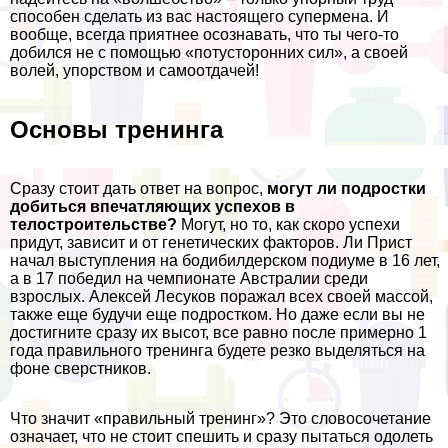
способен сделать из вас настоящего супермена. И
вообще, всегда приятнее осознавать, что ты чего-то
добился не с помощью «потусторонних сил», а своей
волей, упорством и самоотдачей!
Основы тренинга
Сразу стоит дать ответ на вопрос,
могут ли подростки
добиться впечатляющих успехов в
телостроительстве?
Могут, но то, как скоро успехи
придут, зависит и от генетических факторов. Ли Прист
начал выступления на бодибилдерском подиуме в 16 лет,
а в 17 победил на чемпионате Австралии среди
взрослых. Алексей Лесуков поражал всех своей массой,
также еще будучи еще подростком. Но даже если вы не
достигните сразу их высот, все равно после примерно 1
года правильного тренинга будете резко выделяться на
фоне сверстников.
Что значит «правильный тренинг»? Это словосочетание
означает, что не стоит спешить и сразу пытаться одолеть