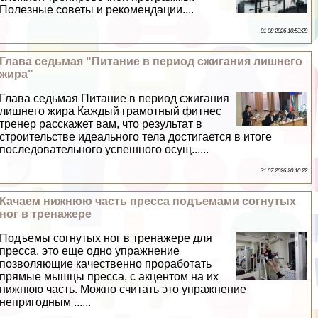
Полезные советы и рекомендации....
01 08 2026 10:53:29
Глава седьмая "Питание в период сжигания лишнего
жира"
Глава седьмая Питание в период сжигания
лишнего жира Каждый грамотный фитнес
тренер расскажет вам, что результат в
строительстве идеального тела достигается в итоге
последовательного успешного осущ......
31 07 2026 20:10:22
Качаем нижнюю часть пресса подъемами согнутых
ног в тренажере
Подъемы согнутых ног в тренажере для
пресса, это еще одно упражнение
позволяющие качественно проработать
прямые мышцы пресса, с акцентом на их
нижнюю часть. Можно считать это упражнение
непригодным ......