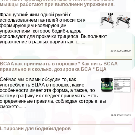
мышцы работают при выполнени упражнения.
Французский жим одной рукой с
использованием гантелей относится к
формирующим изолирующим
упражнениям, которое бодибилдеры
используют для прокачки трицепса. Выполняют
упражнение в разных вариантах: с......
18 07 2026 23:50:29
BCAA как принимать в порошке * Как пить BCAA
правильно и сколько, дозировка БСА * БЦА
Сейчас мы с вами обсудим то, как
употрeбллять БЦАА в порошке, какие
особенности имеет эта форма, а также, по
какому графику их следует принимать. Есть
определенные правила, соблюдая которые, вы
сможете......
17 07 2026 22:29:33
L тирозин для бодибилдеров