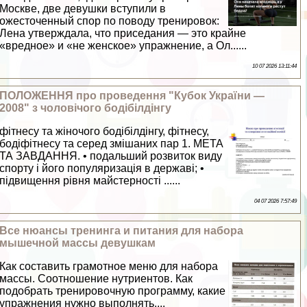
Москве, две дeвyшки вступили в
ожесточенный спор по поводу тренировок:
Лена утверждала, что приседания — это крайне
«вредное» и «не женское» упражнение, а Ол......
10 07 2026 13:11:44
ПОЛОЖЕННЯ про проведення "Кубок України —
2008" з чоловічого бодібілдінгу
фітнесу та жіночого бодібілдінгу, фітнесу,
бодіфітнесу та серед змішаних пар 1. МЕТА
ТА ЗАВДАННЯ. • подальший розвиток виду
спорту і його популяризація в державі; •
підвищення рівня майстерності ......
04 07 2026 7:57:49
Все нюансы тренинга и питания для набора
мышечной массы дeвyшкам
Как составить грамотное меню для набора
массы. Соотношение нутриентов. Как
подобрать тренировочную программу, какие
упражнения нужно выполнять....