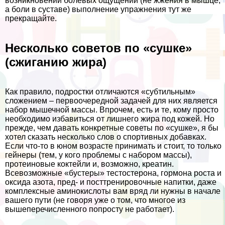
возникновении болевых ощущений (не жжения в мышце,
а боли в суставе) выполнение упражнения тут же
прекращайте.
Несколько советов по «сушке»
(сжиганию жира)
Как правило, подростки отличаются «субтильным»
сложением – первоочередной задачей для них является
набор мышечной массы. Впрочем, есть и те, кому просто
необходимо избавиться от лишнего жира под кожей. Но
прежде, чем давать конкретные советы по «сушке», я бы
хотел сказать несколько слов о спортивных добавках.
Если что-то в юном возрасте принимать и стоит, то только
гeйнеры (тем, у кого проблемы с набором массы),
протеиновые коктейли и, возможно, креатин.
Всевозможные «бустеры» тестостерона, гормона роста и
оксида азота, пред- и посттренировочные напитки, даже
комплексные аминокислоты вам вряд ли нужны в начале
вашего пути (не говоря уже о том, что многое из
вышеперечисленного попросту не работает).