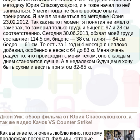
методику Юрия Спасокукоцкого, и я тоже начал по ней
заниматься. У меня тогда не было вообще опыта
тренировок. Я начал заниматься по методике Юрия
23.02.2012. Так как на тот момент я понятия не имел о
замерах, то замерил только гpyдь и бицепс: 97 и 28 см
соответственно. Сегодня 30.06.2013, обхват моей гpyди
составляет 114,5 см, бицепс — 38 см, талия — 84 см,
бедро — 61 см. То есть за 1 год и 4 месяца я неплохо
добавил, особенно в весе: с 64 до 83 кг. Меня очень
радует то, что происходит с моим телом, оно с каждым
днем становится лучше. А в недалеком будущем я хочу
быть сухим и весить при этом 82-85 кг.
Джон Уик: обзор фильма от Юрия Спасокукоцкого, а
так же видео Качок VS Counter Strike!
Как вы знаете, я очень люблю кино, поэтому
продолжаю посещать фильмы, которые