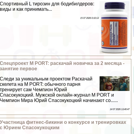
Спортивный L тирозин для бодибилдеров:
виды и как принимать...
15 07 2026 0:10:13
Спецпроект M PORT: раскачай новичка за 2 месяца -
занятие первое
Следи за уникальным проектом Раскачай
скелета на M PORT: обычного парня
тренирует сам Чемпион Юрий
Спасокукоцкий. Мужской онлайн-журнал M PORT и
Чемпион Мира Юрий Спасокукоцкий начинают со......
14 07 2026 13:40:47
Участница фитнес-бикини о конкурсе и тренировках
с Юрием Спасокукоцким