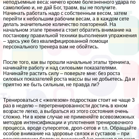
неподъемные веса: ничего кроме болезненного удара по
самолюбию и, не дай Бог, травм, вы не получите.
Начинать работать надо с собственным весом, затем
перейти к небольшим рабочим весам, а в каждом сете
делать значительное количество повторений. На
начальном этапе тренинга стоит обратить внимание на
постановку правильной техники выполнения упражнения
– здесь уже без квалифицированной помощи
персонального тренера вам не обойтись.
После того, как вы прошли начальные этапы тренинга,
начинайте работу и над силовыми показателями.
Начинайте растить силу – поверьте мне: без роста
силовых показателей роста массы вы не добьетесь. Да и
приятно же быть сильным, не правда ли?
Тренироваться с «железом» подросткам стоит не чаще 3
раз в неделю – перетренированности достичь в юном
возрасте легко, а выбраться из этого состояния очень
сложно. Ни в коем случае не применяйте всевозможных
методов интенсификации и уплотнения тренировочного
процесса, вроде суперсетов, дроп-сетов и т.п. Обращайте
особое внимание на здоровье связок и суставов – при