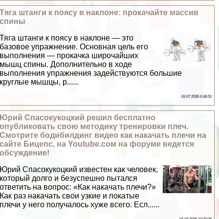
Тяга штанги к поясу в наклоне: прокачайте массив
спины
Тяга штанги к поясу в наклоне — это
базовое упражнение. Основная цель его
выполнения — прокачка широчайших
мышц спины. Дополнительно в ходе
выполнения упражнения задействуются большие
круглые мышцы, р......
03 07 2026 0:36:51
Юрий Спасокукоцкий решил бесплатно
опубликовать свою методику тренировки плеч.
Смотрите бодибилдинг видео как накачать плечи на
сайте Бицепс, на Youtube.сом на форуме ведется
обсуждение!
Юрий Спасокукоцкий известен как человек,
который долго и безуспешно пытался
ответить на вопрос: «Как накачать плечи?»
Как раз накачать свои узкие и покатые
плечи у него получалось хуже всего. Есл......