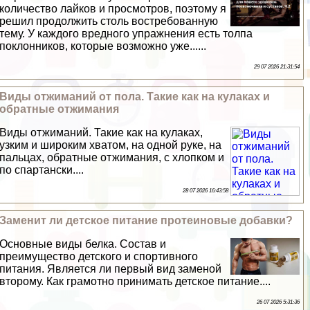
количество лайков и просмотров, поэтому я
решил продолжить столь востребованную
тему. У каждого вредного упражнения есть толпа
поклонников, которые возможно уже......
29 07 2026 21:31:54
Виды отжиманий от пола. Такие как на кулаках и
обратные отжимания
Виды отжиманий. Такие как на кулаках,
узким и широким хватом, на одной руке, на
пальцах, обратные отжимания, с хлопком и
по спартански....
28 07 2026 16:43:58
Заменит ли детское питание протеиновые добавки?
Основные виды белка. Состав и
преимущество детского и спортивного
питания. Является ли первый вид заменой
второму. Как грамотно принимать детское питание....
26 07 2026 5:31:36