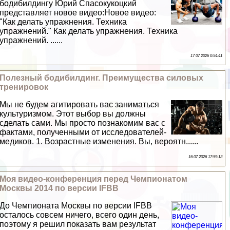
бодибилдингу Юрий Спасокукоцкий
представляет новое видео:Новое видео:
"Как делать упражнения. Техника
упражнений." Как делать упражнения. Техника
упражнений. ......
17 07 2026 0:54:41
Полезный бодибилдинг. Преимущества силовых
тренировок
Мы не будем агитировать вас заниматься
культуризмом. Этот выбор вы должны
сделать сами. Мы просто познакомим вас с
фактами, полученными от исследователей-
медиков. 1. Возрастные изменения. Вы, вероятн......
16 07 2026 17:59:13
Моя видео-конференция перед Чемпионатом
Москвы 2014 по версии IFBB
До Чемпионата Москвы по версии IFBB
осталось совсем ничего, всего один день,
поэтому я решил показать вам результат