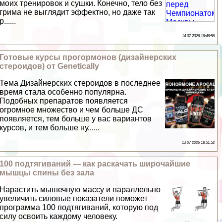
моих тренировок и сушки. Конечно, тело без
грима не выглядит эффектно, но даже так
р......
14 07 2026 16:46:56
Готовые курсы прогормонов (дизайнерских
стероидов) от Genetically
Тема Дизайнерских стероидов в последнее
время стала особенно популярна.
Подобных препаратов появляется
огромное множество и чем больше ДС
появляется, тем больше у вас вариантов
курсов, и тем больше ну......
13 07 2026 18:51:52
100 подтягиваний — как раскачать широчайшие
мышцы спины без зала
Нарастить мышечную массу и параллельно
увеличить силовые показатели поможет
программа 100 подтягиваний, которую под
силу освоить каждому человеку.