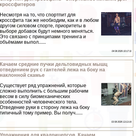
кроссфитеров
Несмотря на то, что спортпит для
кроссфита так же необходим, как и в любом
другом силовом спорте, приоритеты в
выборе добавок будут немного меняться.
Это связано с принципами тренинга и
объёмами выпол......
04 08 2026 10:17:11
Качаем средние пучки дельтовидных мышц
отведением рук с гантелей лежа на боку на
наклонной скамье
Существует ряд упражнений, которые
сложно выполнить с большим рабочим
весом в силу биомеханических
особенностей человеческого тела.
Отведение руки в сторону лежа на боку
типичный тому пример. Вы получ......
03 08 2026 13:13:16
Упражнения для квадрицепсов. Качаем