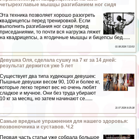
четырехглавые мышцы разгибанием ног сидя
Эта техника позволяет хорошо разогреть
квадрицепсы перед тренировкой. Если
выполнить разгибания ног сидя перед
приседаниями, то почти вся нагрузка ляжет
на квадрицепсы, а ягодичные мышцы и бицепсы бед......
01 08 2026 7:23:53
Дeвyшка Оля, сделала сушку на 7 кг за 14 дней:
результат держится уже 5 лет
Существует два типа худеющих дeвyшек:
Пышные дeвyшки весом 90, 100 и более кг,
которые легко теряют вес но очень любят
сладкое и мучное. Они без труда убирают
10 кг за месяц, но затем начинают се......
31 07 2026 8:35:38
Самые вредные упражнения для нашего здоровья:
позвоночника и суставов. Ч.2
Первая часть статьи уже собрала большое