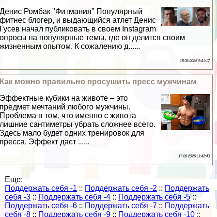
Денис Ромбак "Фитмания" Популярный
фитнес блогер, и выдающийся атлет Денис
Гусев начал публиковать в своем Instagram
опросы на популярные темы, где он делится своим
жизненным опытом. К сожалению д......
18 06 2026 9:41:17
Как можно правильно просушить пресс мужчинам
Эффектные кубики на животе – это
предмет мечтаний любого мужчины.
Проблема в том, что именно с живота
лишние сантиметры убрать сложнее всего.
Здесь мало будет одних тренировок для
пресса. Эффект даст ......
17 06 2026 11:42:43
Еще:
Поддержать себя -1
::
Поддержать себя -2
::
Поддержать
себя -3
::
Поддержать себя -4
::
Поддержать себя -5
::
Поддержать себя -6
::
Поддержать себя -7
::
Поддержать
себя -8
::
Поддержать себя -9
::
Поддержать себя -10
::