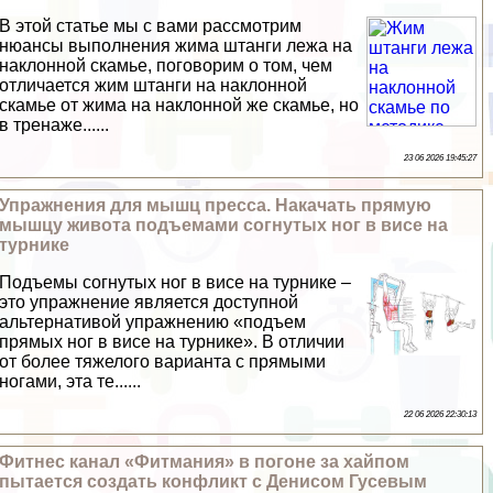
В этой статье мы с вами рассмотрим
нюансы выполнения жима штанги лежа на
наклонной скамье, поговорим о том, чем
отличается жим штанги на наклонной
скамье от жима на наклонной же скамье, но
в тренаже......
23 06 2026 19:45:27
Упражнения для мышц пресса. Накачать прямую
мышцу живота подъемами согнутых ног в висе на
турнике
Подъемы согнутых ног в висе на турнике –
это упражнение является доступной
альтернативой упражнению «подъем
прямых ног в висе на турнике». В отличии
от более тяжелого варианта с прямыми
ногами, эта те......
22 06 2026 22:30:13
Фитнес канал «Фитмания» в погоне за хайпом
пытается создать конфликт с Денисом Гусевым