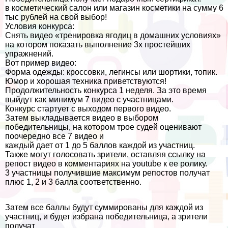
в косметический салон или магазин косметики на сумму 6
тыс рублей на свой выбор!
Условия конкурса:
Снять видео «тренировка ягoдиц в домашних условиях»
на котором показать выполнение 3х простейших
упражнений.
Вот пример видео:
Форма одежды: кроссовки, легинсы или шортики, топик.
Юмор и хорошая техника приветствуются!
Продолжительность конкурса 1 неделя. За это время
выйдут как минимум 7 видео с участницами.
Конкурс стартует с выходом первого видео.
Затем выкладывается видео в выбором
победительницы, на котором трое судей оценивают
поочередно все 7 видео и
каждый дает от 1 до 5 баллов каждой из участниц.
Также могут голосовать зрители, оставляя ссылку на
репост видео в комментариях на youtube к ее ролику.
3 участницы получившие максимум репостов получат
плюс 1, 2 и 3 балла соответственно.
Затем все баллы будут суммированы для каждой из
участниц, и будет избрана победительница, а зрители
получат