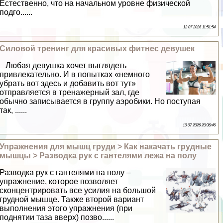
Естественно, что на начальном уровне физической
подго......
12 07 2026 11:51:54
Силовой тренинг для красивых фитнес дeвyшек
Любая дeвyшка хочет выглядеть
привлекательно. И в попытках «немного
убрать вот здесь и добавить вот тут»
отправляется в тренажерный зал, где
обычно записывается в группу аэробики. Но поступая
так, ......
10 07 2026 20:36:46
Упражнения для мышц гpyди > Как накачать грудные
мышцы > Разводка рук с гантелями лежа на полу
Разводка рук с гантелями на полу –
упражнение, которое позволяет
сконцентрировать все усилия на большой
грудной мышце. Также второй вариант
выполнения этого упражнения (при
поднятии таза вверх) позво......