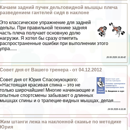
Качаем задний пучек дельтовидной мышцы плеча
разведением гантелей сидя в наклоне
Это классическое упражнение для задней
дельты. При правильной технике задняя
часть плеча получает основную долю
нагрузки. Я хотел бы сразу отметить
распространенные ошибки при выполнении этого
упра......
26 06 2026 16:36:42
Совет дня от Вашего тренера - от 04.12.2012
Совет дня от Юрия Спасокукоцкого:
«Настоящая красивая спина – это не
только широчайшие! Многие начинающие и
опытные спортсмены забывают о длинных
мышцах спины и о трапецие-видных мышцах, делая......
24 06 2026 4:33:36
Жим штанги лежа на наклонной скамье по методике
Юрия