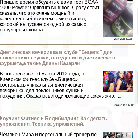
Пришло время обсудить с вами тест BCAA
5000 Powder Optimum Nutrition. Сразу стоит
сказать, что это очень мощный и
качественный комплекс аминокислот,
который выпускается одной из самых
популярных компа......
21 07 2026 5:23:24
Диетическая вечеринка в клубе "Бицепс" для
поклонников сушки, похудения и диетического
фуршета,а также Дианы Казарян
В воскресенье 10 марта 2012 года, в
Киевском фитнес клубе «Бицепс»
состоялась уникальная диетическая
вечеринка, для поклонников сушки и
похудения. Оказалось люди желающие сжечь жир......
20 07 2026 1:17:22
Коучинг Фитнес и Бодибилдинг. Как делать
упражнения. Техника упражнений.
Чемпион Мира и персональный тренер по