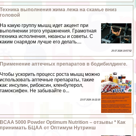
Техника выполнения жима лежа на скамье вниз
головой
На какую группу мышц идет акцент при
выполнении этого упражнения. Грамотная
техника исполнения, нюансы и советы. С
каким снарядом лучше его делать....
25 07 2026 19:57:52
Применение аптечных препаратов в бодибилдинге.
Чтобы ускорить процесс роста мышц можно
использовать аптечные препараты, такие
как: инсулин, рибоксин, кленбутерол,
тамоксифен. Не забывайте о...
23 07 2026 16:32:30
BCAA 5000 Powder Optimum Nutrition – отзывы * Как
принимать БЦАА от Оптимум Нутринш