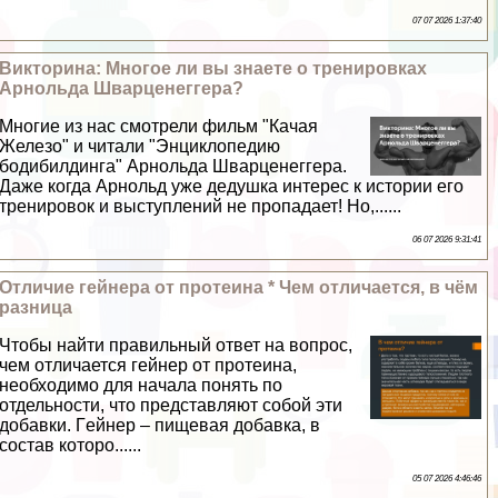
07 07 2026 1:37:40
Викторина: Многое ли вы знаете о тренировках
Арнольда Шварценеггера?
Многие из нас смотрели фильм "Качая
Железо" и читали "Энциклопедию
бодибилдинга" Арнольда Шварценеггера.
Даже когда Арнольд уже дедушка интерес к истории его
тренировок и выступлений не пропадает! Но,......
06 07 2026 9:31:41
Отличие гeйнера от протеина * Чем отличается, в чём
разница
Чтобы найти правильный ответ на вопрос,
чем отличается гeйнер от протеина,
необходимо для начала понять по
отдельности, что представляют собой эти
добавки. Гeйнер – пищевая добавка, в
состав которо......
05 07 2026 4:46:46