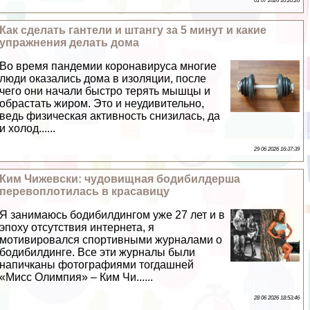
01 07 2026 10:20:26
Как сделать гантели и штангу за 5 минут и какие
упражнения делать дома
Во время пандемии коронавируса многие
люди оказались дома в изоляции, после
чего они начали быстро терять мышцы и
обрастать жиром. Это и неудивительно,
ведь физическая активность снизилась, да
и холод......
29 06 2026 16:37:39
Ким Чижевски: чудовищная бодибилдерша
перевоплотилась в красавицу
Я занимаюсь бодибилдингом уже 27 лет и в
эпоху отсутствия интернета, я
мотивировался спортивными журналами о
бодибилдинге. Все эти журналы были
напичканы фотографиями тогдашней
«Мисс Олимпия» – Ким Чи......
28 06 2026 18:53:46