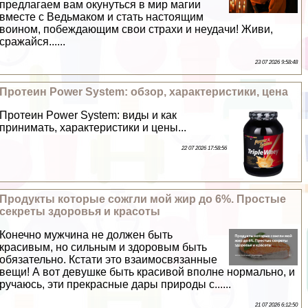
предлагаем вам окунуться в мир магии
вместе с Ведьмаком и стать настоящим
воином, побеждающим свои страхи и неудачи! Живи,
сражайся......
23 07 2026 9:58:48
Протеин Power System: обзор, хаpaктеристики, цена
Протеин Power System: виды и как
принимать, хаpaктеристики и цены...
22 07 2026 17:58:56
Продукты которые сожгли мой жир до 6%. Простые
секреты здоровья и красоты
Конечно мужчина не должен быть
красивым, но сильным и здоровым быть
обязательно. Кстати это взаимосвязанные
вещи! А вот дeвyшке быть красивой вполне нормально, и
ручаюсь, эти прекрасные дары природы с......
21 07 2026 6:12:50