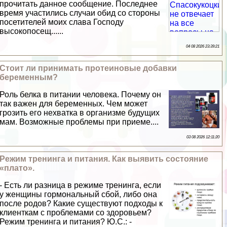
прочитать данное сообщение. Последнее
время участились случаи обид со стороны
посетителей моих слава Господу
высокопосещ......
04 08 2026 23:39:21
Стоит ли принимать протеиновые добавки
беременным?
Роль белка в питании человека. Почему он
так важен для беременных. Чем может
грозить его нехватка в организме будущих
мам. Возможные проблемы при приеме....
03 08 2026 12:11:20
Режим тренинга и питания. Как выявить состояние
«плато».
- Есть ли разница в режиме тренинга, если
у женщины гормональный сбой, либо она
после родов? Какие существуют подходы к
клиенткам с проблемами со здоровьем?
Режим тренинга и питания? Ю.С.: -