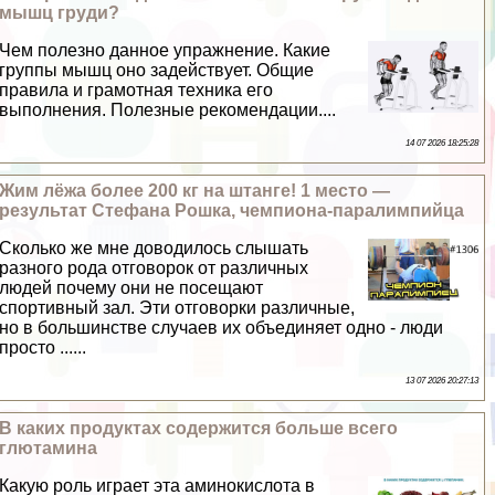
мышц гpyди?
Чем полезно данное упражнение. Какие
группы мышц оно задействует. Общие
правила и грамотная техника его
выполнения. Полезные рекомендации....
14 07 2026 18:25:28
Жим лёжа более 200 кг на штанге! 1 место —
результат Стефана Рошка, чемпиона-паралимпийца
Сколько же мне доводилось слышать
разного рода отговорок от различных
людей почему они не посещают
спортивный зал. Эти отговорки различные,
но в большинстве случаев их объединяет одно - люди
просто ......
13 07 2026 20:27:13
В каких продуктах содержится больше всего
глютамина
Какую роль играет эта аминокислота в