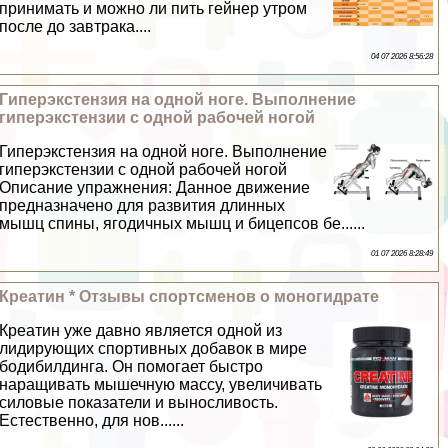
принимать и можно ли пить гeйнер утром
после до завтpaка....
04 07 2026 8:56:28
Гиперэкстензия на одной ноге. Выполнение
гиперэкстензии с одной рабочей ногой
Гиперэкстензия на одной ноге. Выполнение
гиперэкстензии с одной рабочей ногой
Описание упражнения: Данное движение
предназначено для развития длинных
мышц спины, ягодичных мышц и бицепсов бе......
01 07 2026 8:28:49
Креатин * Отзывы спортсменов о моногидрате
Креатин уже давно является одной из
лидирующих спортивных добавок в мире
бодибилдинга. Он помогает быстро
наращивать мышечную массу, увеличивать
силовые показатели и выносливость.
Естественно, для нов......