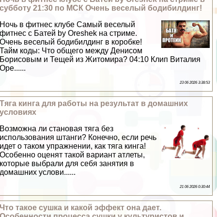
субботу 21:30 по МСК Очень веселый бодибилдинг!
Ночь в фитнес клубе Самый веселый
фитнес с Батей by Oreshek на стриме.
Очень веселый бодибилдинг в коробке!
Тайм коды: Что общего между Денисом
Борисовым и Тещей из Житомира? 04:10 Клип Виталия
Оре......
23 06 2026 3:38:53
Тяга кинга для работы на результат в домашних
условиях
Возможна ли становая тяга без
использования штанги? Конечно, если речь
идет о таком упражнении, как тяга кинга!
Особенно оценят такой вариант атлеты,
которые выбрали для себя занятия в
домашних услови......
21 06 2026 0:30:44
Что такое сушка и какой эффект она дает.
Особенности процесса сушки у культуристов и