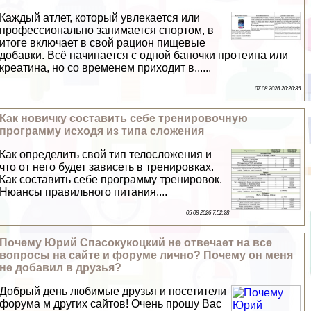
Каждый атлет, который увлекается или
профессионально занимается спортом, в
итоге включает в свой рацион пищевые
добавки. Всё начинается с одной баночки протеина или
креатина, но со временем приходит в......
07 08 2026 20:20:35
Как новичку составить себе тренировочную
программу исходя из типа сложения
Как определить свой тип телосложения и
что от него будет зависеть в тренировках.
Как составить себе программу тренировок.
Нюансы правильного питания....
05 08 2026 7:52:28
Почему Юрий Спасокукоцкий не отвечает на все
вопросы на сайте и форуме лично? Почему он меня
не добавил в друзья?
Добрый день любимые друзья и посетители
форума м других сайтов! Очень прошу Вас