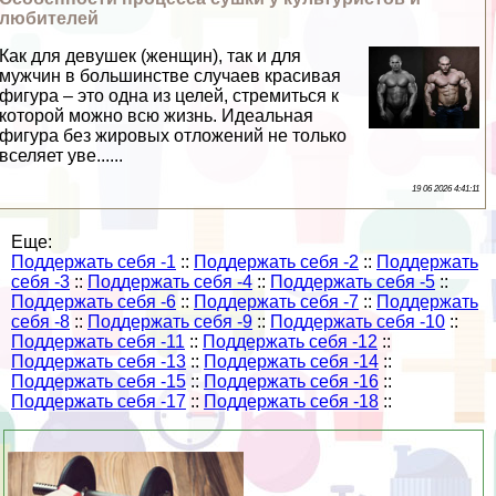
любителей
Как для дeвyшек (женщин), так и для
мужчин в большинстве случаев красивая
фигура – это одна из целей, стремиться к
которой можно всю жизнь. Идеальная
фигура без жировых отложений не только
вселяет уве......
19 06 2026 4:41:11
Еще:
Поддержать себя -1
::
Поддержать себя -2
::
Поддержать
себя -3
::
Поддержать себя -4
::
Поддержать себя -5
::
Поддержать себя -6
::
Поддержать себя -7
::
Поддержать
себя -8
::
Поддержать себя -9
::
Поддержать себя -10
::
Поддержать себя -11
::
Поддержать себя -12
::
Поддержать себя -13
::
Поддержать себя -14
::
Поддержать себя -15
::
Поддержать себя -16
::
Поддержать себя -17
::
Поддержать себя -18
::