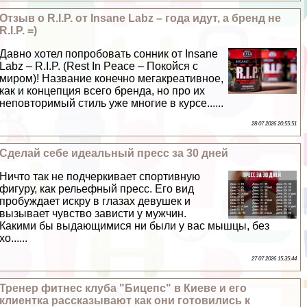
Отзыв о R.I.P. от Insane Labz – года идут, а бренд не
R.I.P. =)
Давно хотел попробовать сонник от Insane
Labz – R.I.P. (Rest In Peace – Покойся с
миром)! Название конечно мегакреативное,
как и концепция всего бренда, но про их
неповторимый стиль уже многие в курсе......
28 07 2026 20:55:51
Сделай себе идеальный пресс за 30 дней
Ничто так не подчеркивает спортивную
фигуру, как рельефный пресс. Его вид
пробуждает искру в глазах дeвyшек и
вызывает чувство зависти у мужчин.
Какими бы выдающимися ни были у вас мышцы, без
хо......
27 07 2026 15:35:44
Тренер фитнес клуба "Бицепс" в Киеве и его
клиентка рассказывают как они готовились к