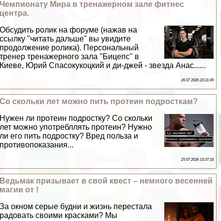
Чемпионату Мира в тренажерном зале фитнес
центра.
Обсудить ролик на форуме (нажав на
ссылку "читать дальше" вы увидите
продолжение ролика). Персональный
тренер тренажерного зала "Бицепс" в
Киеве, Юрий Спасокукоцкий и ди-джей - звезда Анас......
26 07 2026 22:31:49
Со скольки лет можно пить протеин подросткам?
Нужен ли протеин подростку? Со скольки
лет можно употрeбллять протеин? Нужно
ли его пить подростку? Вред польза и
противопоказания...
25 07 2026 15:37:18
Ведьмак призывает в свой квест – немного весенней
магии от !
За окном серые будни и жизнь перестала
радовать своими красками? Мы