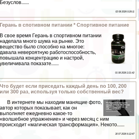
Безуслов......
02 08 2026 0:28:11
Герань в спотивном питании * Спортивное питание
В свое время Герань в спортивном питании
наделала много шума на рынке. Это
вещество было способно на многое:
давала невероятную работоспособность,
повышала концентрацию и настрой,
увеличивала показате......
01 08 2026 2:21:42
Что будет если приседать каждый день по 100, 200
или 300 раз, используя только собственный вес?
В интернете мы находим манящие фото,
автор которых показывает, как он
выполняет ежедневно какое-то
«волшебное упражнение» и через месяц с ним
происходит «магическая трaнcформация». Некото......
30 07 2026 6:12:47