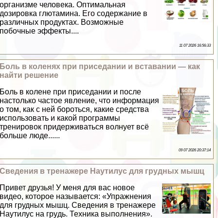
организме человека. Оптимальная
дозировка глютамина. Его содержание в
различных продуктах. Возможные
побочные эффекты....
11 07 2026 16:56:33
Боль в коленях при приседании и вставании — как
найти решение
Боль в колене при приседании и после
настолько частое явление, что информация
о том, как с ней бороться, какие средства
использовать и какой программы
тренировок придерживаться волнует всё
больше люде......
09 07 2026 20:37:14
Сведения в тренажере Наутилус для грудных мышц
Привет друзья! У меня для вас новое
видео, которое называется: «Упражнения
для грудных мышц. Сведения в тренажере
Наутилус на гpyдь. Техника выполнения».