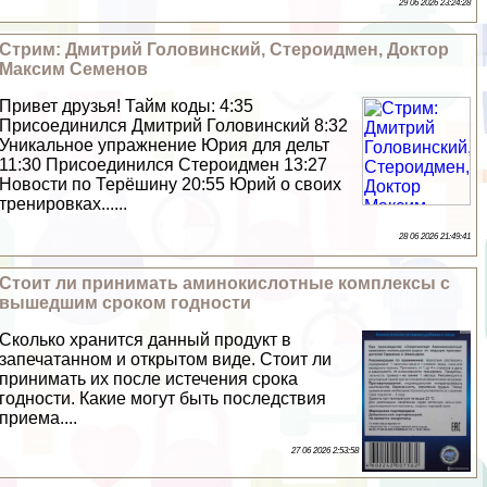
29 06 2026 23:24:28
Стрим: Дмитрий Головинский, Стероидмен, Доктор
Максим Семенов
Привет друзья! Тайм коды: 4:35
Присоединился Дмитрий Головинский 8:32
Уникальное упражнение Юрия для дельт
11:30 Присоединился Cтероидмен 13:27
Новости по Терёшину 20:55 Юрий о своих
тренировках......
28 06 2026 21:49:41
Стоит ли принимать аминокислотные комплексы с
вышедшим сроком годности
Сколько хранится данный продукт в
запечатанном и открытом виде. Стоит ли
принимать их после истечения срока
годности. Какие могут быть последствия
приема....
27 06 2026 2:53:58