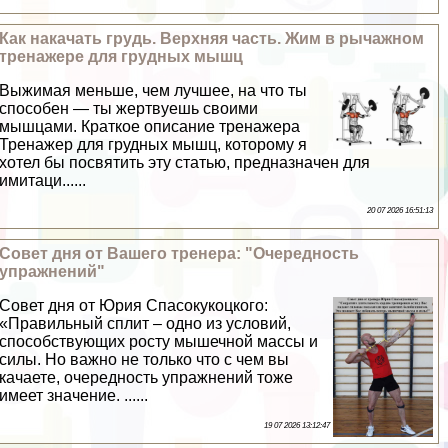
Как накачать гpyдь. Верхняя часть. Жим в рычажном
тренажере для грудных мышц
Выжимая меньше, чем лучшее, на что ты
способен — ты жертвуешь своими
мышцами. Краткое описание тренажера
Тренажер для грудных мышц, которому я
хотел бы посвятить эту статью, предназначен для
имитаци......
20 07 2026 16:51:13
Совет дня от Вашего тренера: "Очередность
упражнений"
Совет дня от Юрия Спасокукоцкого:
«Правильный сплит – одно из условий,
способствующих росту мышечной массы и
силы. Но важно не только что с чем вы
качаете, очередность упражнений тоже
имеет значение. ......
19 07 2026 13:12:47