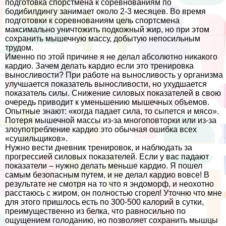
подготовка спорстмена к соревнованиям по
бодибилдингу занимает около 2-3 месяцев. Во время
подготовки к соревнованиям цель спортсмена
максимально уничтожить подкожный жир, но при этом
сохранить мышечную массу, добытую непосильным
трудом.
Именно по этой причине я не делал абсолютно никакого
кардио. Зачем делать кардио если это тренировка
выносливости? При работе на выносливость у организма
улучшается показатель выносливости, но ухудшается
показатель силы. Снижение силовых показателей в свою
очередь приводит к уменьшению мышечных объемов.
Опытные знают: «когда падает сила, то сыпется и мясо».
Потеря мышечной массы из-за многоповторки или из-за
злоупотрeбление кардио это обычная ошибка всех
«сушильщиков».
Нужно вести дневник тренировок, и наблюдать за
прогрессией силовых показателей. Если у вас падают
показатели – нужно делать меньше кардио. Я пошел
самым безопасным путем, и не делал кардио вовсе! В
результате не смотря на то что я эндоморф, и неохотно
расстаюсь с жиром, он полностью сгорел! Уточню что мне
для этого пришлось есть по 300-500 калорий в сутки,
преимущественно из белка, что равносильно по
ощущением голоданию, но позволяет сохранить мышцы