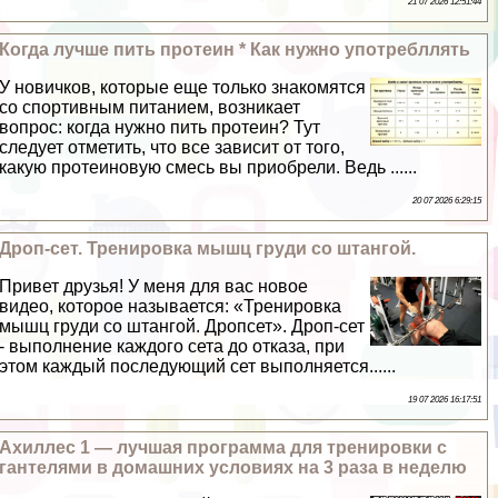
21 07 2026 12:51:44
Когда лучше пить протеин * Как нужно употрeбллять
У новичков, которые еще только знакомятся
со спортивным питанием, возникает
вопрос: когда нужно пить протеин? Тут
следует отметить, что все зависит от того,
какую протеиновую смесь вы приобрели. Ведь ......
20 07 2026 6:29:15
Дроп-сет. Тренировка мышц гpyди со штангой.
Привет друзья! У меня для вас новое
видео, которое называется: «Тренировка
мышц гpyди со штангой. Дропсет». Дроп-сет
- выполнение каждого сета до отказа, при
этом каждый последующий сет выполняется......
19 07 2026 16:17:51
Ахиллес 1 — лучшая программа для тренировки с
гантелями в домашних условиях на 3 раза в неделю