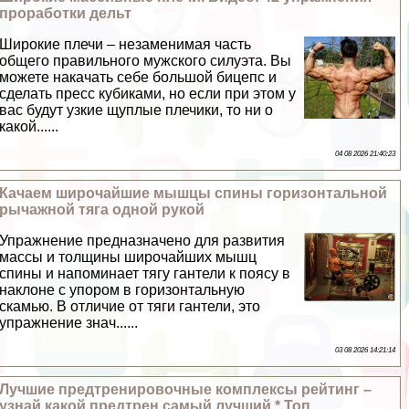
проработки дельт
Широкие плечи – незаменимая часть
общего правильного мужского силуэта. Вы
можете накачать себе большой бицепс и
сделать пресс кубиками, но если при этом у
вас будут узкие щуплые плечики, то ни о
какой......
04 08 2026 21:40:23
Качаем широчайшие мышцы спины горизонтальной
рычажной тяга одной рукой
Упражнение предназначено для развития
массы и толщины широчайших мышц
спины и напоминает тягу гантели к поясу в
наклоне с упором в горизонтальную
скамью. В отличие от тяги гантели, это
упражнение знач......
03 08 2026 14:21:14
Лучшие предтренировочные комплексы рейтинг –
узнай какой предтрен самый лучший * Топ