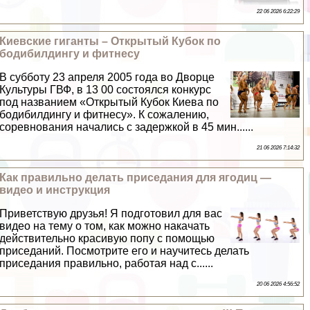
22 06 2026 6:22:29
Киевские гиганты – Открытый Кубок по
бодибилдингу и фитнесу
В субботу 23 апреля 2005 года во Дворце
Культуры ГВФ, в 13 00 состоялся конкурс
под названием «Открытый Кубок Киева по
бодибилдингу и фитнесу». К сожалению,
соревнования начались с задержкой в 45 мин......
21 06 2026 7:14:32
Как правильно делать приседания для ягoдиц —
видео и инструкция
Приветствую друзья! Я подготовил для вас
видео на тему о том, как можно накачать
действительно красивую попу с помощью
приседаний. Посмотрите его и научитесь делать
приседания правильно, работая над с......
20 06 2026 4:56:52