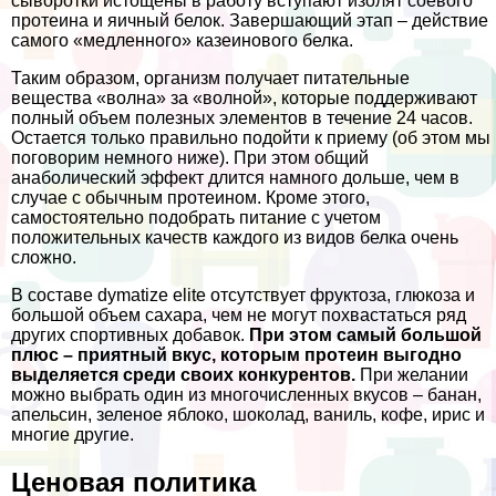
сыворотки истощены в работу вступают изолят соевого
протеина и яичный белок. Завершающий этап – действие
самого «медленного» казеинового белка.
Таким образом, организм получает питательные
вещества «волна» за «волной», которые поддерживают
полный объем полезных элементов в течение 24 часов.
Остается только правильно подойти к приему (об этом мы
поговорим немного ниже). При этом общий
анаболический эффект длится намного дольше, чем в
случае с обычным протеином. Кроме этого,
самостоятельно подобрать питание с учетом
положительных качеств каждого из видов белка очень
сложно.
В составе dymatize elite отсутствует фруктоза, глюкоза и
большой объем сахара, чем не могут похвастаться ряд
других спортивных добавок.
При этом самый большой
плюс – приятный вкус, которым протеин выгодно
выделяется среди своих конкурентов.
При желании
можно выбрать один из многочисленных вкусов – банан,
апельсин, зеленое яблоко, шоколад, ваниль, кофе, ирис и
многие другие.
Ценовая политика