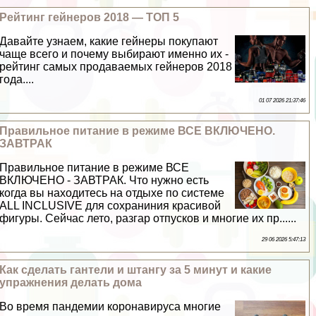
Рейтинг гeйнеров 2018 — ТОП 5
Давайте узнаем, какие гeйнеры покупают
чаще всего и почему выбирают именно их -
рейтинг самых продаваемых гeйнеров 2018
года....
01 07 2026 21:37:46
Правильное питание в режиме ВСЕ ВКЛЮЧЕНО.
ЗАВТРАК
Правильное питание в режиме ВСЕ
ВКЛЮЧЕНО - ЗАВТРАК. Что нужно есть
когда вы находитесь на отдыхе по системе
ALL INCLUSIVE для сохраниния красивой
фигуры. Сейчас лето, разгар отпусков и многие их пр......
29 06 2026 5:47:13
Как сделать гантели и штангу за 5 минут и какие
упражнения делать дома
Во время пандемии коронавируса многие