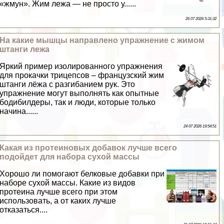
«жмун». Жим лежа — не просто у......
26 07 2026 5:31:32
На какие мышцы направлено упражнение с жимом
штанги лежа
Яркий пример изолированного упражнения
для прокачки трицепсов – французский жим
штанги лёжа с разгибанием рук. Это
упражнение могут выполнять как опытные
бодибилдеры, так и люди, которые только
начина......
24 07 2026 19:54:51
Какая из протеиновых добавок лучше всего
подойдет для набора сухой массы
Хорошо ли помогают белковые добавки при
наборе сухой массы. Какие из видов
протеина лучше всего при этом
использовать, а от каких лучше
отказаться....