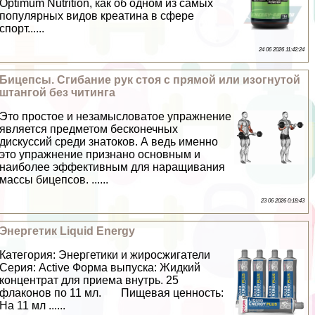
Optimum Nutrition, как об одном из самых
популярных видов креатина в сфере
спорт......
24 06 2026 11:42:24
Бицепсы. Сгибание рук стоя с прямой или изогнутой
штангой без читинга
Это простое и незамысловатое упражнение
является предметом бесконечных
дискуссий среди знатоков. А ведь именно
это упражнение признано основным и
наиболее эффективным для наращивания
массы бицепсов. ......
23 06 2026 0:18:43
Энергетик Liquid Energy
Категория: Энергетики и жиросжигатели
Серия: Active Форма выпуска: Жидкий
концентрат для приема внутрь. 25
флаконов по 11 мл. Пищевая ценность:
На 11 мл ......