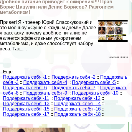
Дробное питание приводит к ожирению!!! Прав
Борис Цацулин или Денис Борисов? Разгоняем
метаболизм!
Привет! Я - тренер Юрий Спасокукоцкий и
это моё шоу «Суше с каждым днём!» Далее
я расскажу, почему дробное питание не
является эффективным ускорителем
метаболизма, и даже способствует набору
веса. Так......
19 06 2026 14:58:28
Еще:
Поддержать себя -1
::
Поддержать себя -2
::
Поддержать
себя -3
::
Поддержать себя -4
::
Поддержать себя -5
::
Поддержать себя -6
::
Поддержать себя -7
::
Поддержать
себя -8
::
Поддержать себя -9
::
Поддержать себя -10
::
Поддержать себя -11
::
Поддержать себя -12
::
Поддержать себя -13
::
Поддержать себя -14
::
Поддержать себя -15
::
Поддержать себя -16
::
Поддержать себя -17
::
Поддержать себя -18
::