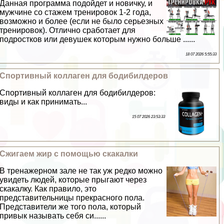
Данная программа подойдет и новичку, и
мужчине со стажем тренировок 1-2 года,
возможно и более (если не было серьезных
тренировок). Отлично сработает для
подростков или дeвyшек которым нужно больше ......
18 07 2026 5:55:33
Спортивный коллаген для бодибилдеров
Спортивный коллаген для бодибилдеров:
виды и как принимать...
15 07 2026 23:53:33
Сжигаем жир с помощью скакалки
В тренажерном зале не так уж редко можно
увидеть людей, которые прыгают через
скакалку. Как правило, это
представительницы прекрасного пола.
Представители же того пола, который
привык называть себя си......