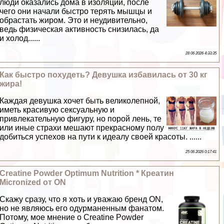
люди оказались дома в изоляции, после
чего они начали быстро терять мышцы и
обрастать жиром. Это и неудивительно,
ведь физическая активность снизилась, да
и холод......
28 06 2026 4:33:35
Как быстро похудеть? Дeвyшка избавилась от 30 кг
жира!
Каждая дeвyшка хочет быть великолепной,
иметь красивую ceкcуальную и
привлекательную фигуру, но порой лень, те
или иные страхи мешают прекрасному полу
добиться успехов на пути к идеалу своей красоты. ......
25 06 2026 0:17:41
Creatine Powder Optimum Nutrition * Креатин
Micronized от ON
Скажу сразу, что я хоть и уважаю бренд ON,
но не являюсь его одурманенным фанатом.
Потому, мое мнение о Creatine Powder