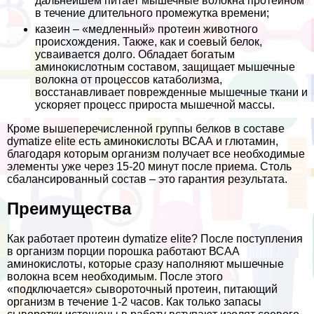
дальнейшем питает мышечные волокна протеином
в течение длительного промежутка времени;
казеин – «медленный» протеин животного
происхождения. Также, как и соевый белок,
усваивается долго. Обладает богатым
аминокислотным составом, защищает мышечные
волокна от процессов катаболизма,
восстанавливает поврежденные мышечные ткани и
ускоряет процесс прироста мышечной массы.
Кроме вышеперечисленной группы белков в составе
dymatize elite есть аминокислоты ВСАА и глютамин,
благодаря которым организм получает все необходимые
элементы уже через 15-20 минут после приема. Столь
сбалансированный состав – это гарантия результата.
Преимущества
Как работает протеин dymatize elite? После поступления
в организм порции порошка работают ВСАА
аминокислоты, которые сразу наполняют мышечные
волокна всем необходимым. После этого
«подключается» сывороточный протеин, питающий
организм в течение 1-2 часов. Как только запасы