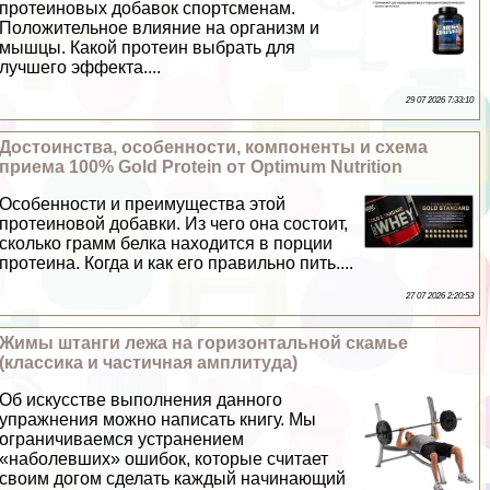
протеиновых добавок спортсменам.
Положительное влияние на организм и
мышцы. Какой протеин выбрать для
лучшего эффекта....
29 07 2026 7:33:10
Достоинства, особенности, компоненты и схема
приема 100% Gold Protein от Optimum Nutrition
Особенности и преимущества этой
протеиновой добавки. Из чего она состоит,
сколько грамм белка находится в порции
протеина. Когда и как его правильно пить....
27 07 2026 2:20:53
Жимы штанги лежа на горизонтальной скамье
(классика и частичная амплитуда)
Об искусстве выполнения данного
упражнения можно написать книгу. Мы
ограничиваемся устранением
«наболевших» ошибок, которые считает
своим догом сделать каждый начинающий