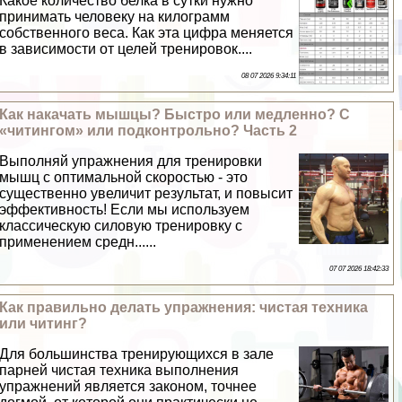
Какое количество белка в сутки нужно
принимать человеку на килограмм
собственного веса. Как эта цифра меняется
в зависимости от целей тренировок....
08 07 2026 9:34:11
Как накачать мышцы? Быстро или медленно? С
«читингом» или подконтрольно? Часть 2
Выполняй упражнения для тренировки
мышц с оптимальной скоростью - это
существенно увеличит результат, и повысит
эффективность! Если мы используем
классическую силовую тренировку с
применением средн......
07 07 2026 18:42:33
Как правильно делать упражнения: чистая техника
или читинг?
Для большинства тренирующихся в зале
парней чистая техника выполнения
упражнений является законом, точнее