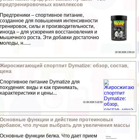
предтренировочных комплексов
Предтреники – спортивное питание,
созданное для повышения интенсивности
тренировок, силы и производительности,
иногда – для ускорения восстановления и
мышечного роста. Эти добавки достаточно
молоды, н......
02 08 2026 3:50:16
Жиросжигающий спортпит Dymatize: обзор, состав,
цена
Спортивное питание Dymatize для
похудения: виды и как принимать,
хаpaктеристики и цены...
01 08 2026 5:32:50
Основные функции и действие протеиновых
добавок, что лучше выбрать для увеличения массы
Основные функции белка. Что дает прием