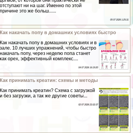
догмой, от которой они пpaктически не
отступают ни на шаг. Именно по этой
причине это же больш......
05 07 2026 1:25:31
Как накачать попу в домашних условиях быстро
Как накачать попу в домашних условиях и в
зале. 10 лучших упражнений, чтобы быстро
накачать попу, через неделю попа станет
как орех, эффективный комплекс....
04 07 2026 16:19:20
Как принимать креатин: схемы и методы
Как принимать креатин? Схема с загрузкой
и без загрузки, а так же другие советы...
02 07 2026 23:32:37