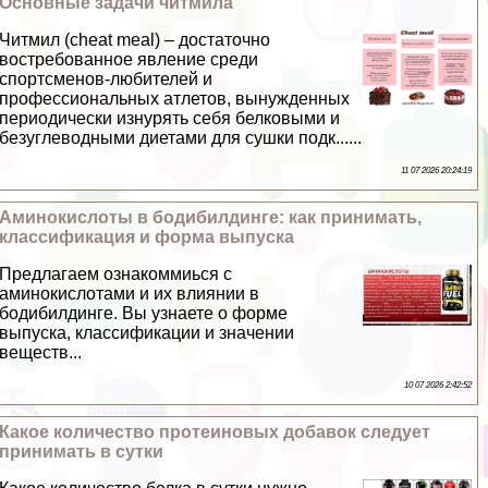
Основные задачи читмила
Читмил (cheat meal) – достаточно
востребованное явление среди
спортсменов-любителей и
профессиональных атлетов, вынужденных
периодически изнурять себя белковыми и
безуглеводными диетами для сушки подк......
11 07 2026 20:24:19
Аминокислоты в бодибилдинге: как принимать,
классификация и форма выпуска
Предлагаем ознакоммиься с
аминокислотами и их влиянии в
бодибилдинге. Вы узнаете о форме
выпуска, классификации и значении
веществ...
10 07 2026 2:42:52
Какое количество протеиновых добавок следует
принимать в сутки