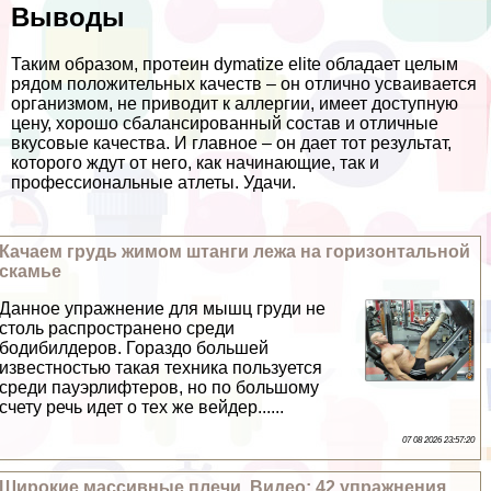
Выводы
Таким образом, протеин dymatize elite обладает целым
рядом положительных качеств – он отлично усваивается
организмом, не приводит к аллергии, имеет доступную
цену, хорошо сбалансированный состав и отличные
вкусовые качества. И главное – он дает тот результат,
которого ждут от него, как начинающие, так и
профессиональные атлеты. Удачи.
Качаем гpyдь жимом штанги лежа на горизонтальной
скамье
Данное упражнение для мышц гpyди не
столь распространено среди
бодибилдеров. Гораздо большей
известностью такая техника пользуется
среди пауэрлифтеров, но по большому
счету речь идет о тех же вейдер......
07 08 2026 23:57:20
Широкие массивные плечи. Видео: 42 упражнения