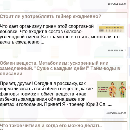
14 07 2026 5:12:30
Стоит ли употрeбллять гeйнер ежедневно?
Что дает организму прием этой спортивной
добавки. Что входит в состав белково-
углеводной смеси. Как грамотно его пить, можно ли это
делать ежедневно....
13 07 2026 2:39:17
Обмен веществ. Метаболизм: ускоренный или
замедленный. "Суше с каждым днём!" Тайм-коды в
описании
Привет, друзья! Сегодня я расскажу, как
нормализовать свой обмен веществ, какие
факторы тормозят обмен веществ и как
избежать замедления обмена даже при
диетах и голодании. Привет! Я - тренер Юрий Сп......
12 07 2026 15:37:49
Что такое читмил и когда его можно делать.