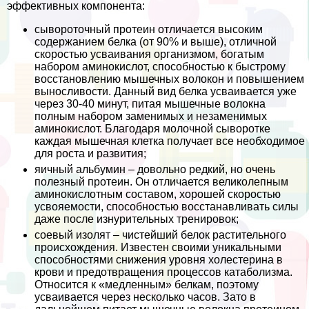
эффективных компонента:
сывороточный протеин отличается высоким
содержанием белка (от 90% и выше), отличной
скоростью усваивания организмом, богатым
набором аминокислот, способностью к быстрому
восстановлению мышечных волокон и повышением
выносливости. Данный вид белка усваивается уже
через 30-40 минут, питая мышечные волокна
полным набором заменимых и незаменимых
аминокислот. Благодаря молочной сыворотке
каждая мышечная клетка получает все необходимое
для роста и развития;
яичный альбумин – довольно редкий, но очень
полезный протеин. Он отличается великолепным
аминокислотным составом, хорошей скоростью
усвояемости, способностью восстанавливать силы
даже после изнурительных тренировок;
соевый изолят – чистейший белок растительного
происхождения. Известен своими уникальными
способностями снижения уровня холестерина в
крови и предотвращения процессов катаболизма.
Относится к «медленным» белкам, поэтому
усваивается через несколько часов. Зато в