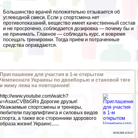
Большинство врачей положительно отзывается об
углеводной смеси. Если у спортсмена нет
противопоказаний, вещество имеет качественный состав
и не просрочено, соблюдается дозировка — почему бы и
не принимать. Главное — соблюдать курс, и вовремя
посещать тренировки. Тогда приём и потраченные
средства оправдаются.
Приглашение для участия в 1-м открытом
Чемпионате Украины по двоеборью и становой тяге
и жиму лежа на повторения!
http://www.youtube.com/watch?
v=AsaxCVBbGRs Дорогие друзья!
Уважаемые спортсмены и тренеры,
любители пауэрлифтинга и силовых видов
спорта, а также все сторонники здорового
образа жизни! Украинс......
08 08 2026 12:53:27