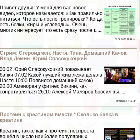
Привет друзья! У меня для вас новое
видео, которое называется: «Как правильно
питаться. Что есть после тренировки? Когда
есть белки, жиры и углеводы». Очень
многих интересует что есть сразу после т......
03 08 2026 23:38:44
Стрим: Стероидмен. Настя. Тина. Домашний Качок.
Влад Дёмин. Юрий Спасокукоцкий
00:02 Юрий Спасокукоцкий показывает
банки 07:02 Какой лучший жим лежа делала
Настя 10:00 Появился домашний качок)
20:00 Аменорея у фитнес бикини, как
сопротивляться 26:10 Алексей Маляров бросил вы......
02 08 2026 0:24:32
Протеин с креатином вместе * Сколько белка в
креатине
Креатин, также как и протеин, неспроста
вошёл в число наиболее популярных