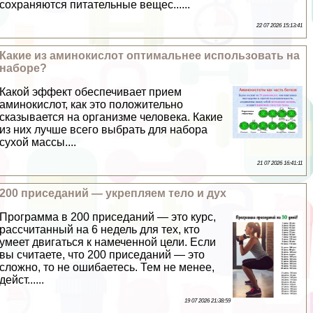
сохраняются питательные вещес......
22 07 2026 15:13:41
Какие из аминокислот оптимальнее использовать на
наборе?
Какой эффект обеспечивает прием
аминокислот, как это положительно
сказывается на организме человека. Какие
из них лучше всего выбрать для набора
сухой массы....
21 07 2026 16:41:11
200 приседаний — укрепляем тело и дух
Программа в 200 приседаний — это курс,
рассчитанный на 6 недель для тех, кто
умеет двигаться к намеченной цели. Если
вы считаете, что 200 приседаний — это
сложно, то не ошибаетесь. Тем не менее,
дейст......
19 07 2026 21:38:59