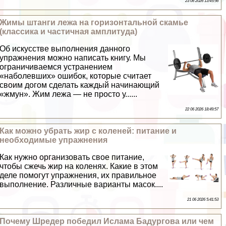
23 06 2026 13:45:56
Жимы штанги лежа на горизонтальной скамье
(классика и частичная амплитуда)
Об искусстве выполнения данного
упражнения можно написать книгу. Мы
ограничиваемся устранением
«наболевших» ошибок, которые считает
своим догом сделать каждый начинающий
«жмун». Жим лежа — не просто у......
22 06 2026 18:49:57
Как можно убрать жир с коленей: питание и
необходимые упражнения
Как нужно организовать свое питание,
чтобы сжечь жир на коленях. Какие в этом
деле помогут упражнения, их правильное
выполнение. Различные варианты масок....
21 06 2026 5:41:53
Почему Шредер победил Ислама Бадургова или чем