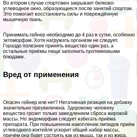
Во втором случае спортсмен закрывает белково-
углеводное окно, образующееся после занятий спортом.
Это помогает восстановить силы и повреждённую
мышечную ткань.
Принимать гeйнер необходимо до 4 раз в сутки, особенно
эктоморфам. Хотя нагружать организм не следует.
Гораздо полезнее принять вещество один раз, а
остальные приёмы пищи заполнить протеиновыми
блюдами.
Вред от применения
Опасен гeйнер или нет? Негативная реакция на добавку
значительно преувеличена. Здоровому человеку
вещество грозит только замедлением сброса жировой
массы. Но эндоморфам следует избегать приёма
препарата. При повышенном накоплении липидов приём
углеводного коктейля ускорит общий набор массы,
причём она будет состоять как из мышц, так и из жира.