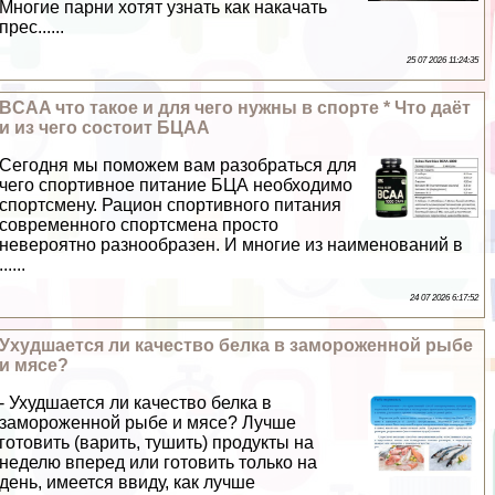
Многие парни хотят узнать как накачать
прес......
25 07 2026 11:24:35
BCAA что такое и для чего нужны в спорте * Что даёт
и из чего состоит БЦАА
Сегодня мы поможем вам разобраться для
чего спортивное питание БЦА необходимо
спортсмену. Рацион спортивного питания
современного спортсмена просто
невероятно разнообразен. И многие из наименований в
......
24 07 2026 6:17:52
Ухудшается ли качество белка в замороженной рыбе
и мясе?
- Ухудшается ли качество белка в
замороженной рыбе и мясе? Лучше
готовить (варить, тушить) продукты на
неделю вперед или готовить только на
день, имеется ввиду, как лучше