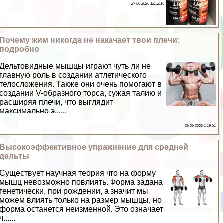
27 06 2026 12:52:16
Почему жим никогда не накачает твои плечи:
подробно
Дельтовидные мышцы играют чуть ли не
главную роль в создании атлетического
телосложения. Также они очень помогают в
создании V-образного торса, сужая талию и
расширяя плечи, что выглядит
максимально э......
26 06 2026 1:19:51
Высокоэффективное упражнение для средней
дельты
Существует научная теория что на форму
мышц невозможно повлиять. Форма задана
генетически, при рождении, а значит мы
можем влиять только на размер мышцы, но
форма останется неизменной. Это означает
ч......