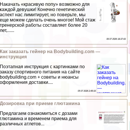
Накачать «красивую попу» возможно для
каждой дeвyшки! Конечно генетический
аспект нас лимитирует, но поверьте, мы
еще можем сделать очень многое! Мой стаж
тренерской работы составляет более 20
лет,......
06 07 2026 18:37:43
Как заказать гeйнер на Bodybuilding.com —
инструкция
Поэтапная инструкция с картинками по
заказу спортивного питания на сайте
bodybuilding.com + советы и нюансы
оформления доставки....
05 07 2026 2:49:16
Дозировка при приеме глютамина
Предлагаем ознакомиться с дозами
глютамина и временем приема для
различных атлетов...