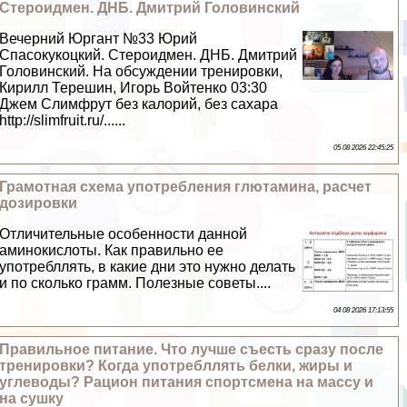
Стероидмен. ДНБ. Дмитрий Головинский
Вечерний Юргант №33 Юрий
Спасокукоцкий. Стероидмен. ДНБ. Дмитрий
Головинский. На обсуждении тренировки,
Кирилл Терешин, Игорь Войтенко 03:30
Джем Слимфрут без калорий, без сахара
http://slimfruit.ru/......
05 08 2026 22:45:25
Грамотная схема употрeбления глютамина, расчет
дозировки
Отличительные особенности данной
аминокислоты. Как правильно ее
употрeбллять, в какие дни это нужно делать
и по сколько грамм. Полезные советы....
04 08 2026 17:13:55
Правильное питание. Что лучше съесть сразу после
тренировки? Когда употрeбллять белки, жиры и
углеводы? Рацион питания спортсмена на массу и
на сушку