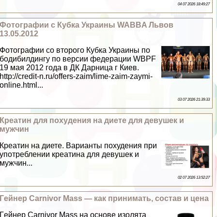
04 07 2026 18:49:27
Фотографии с Кубка Украины WABBA Львов
13.05.2012
Фотографии со второго Кубка Украины по
бодибилдингу по версии федерации WBPF
19 мая 2012 года в ДК Дарница г Киев.
http://credit-n.ru/offers-zaim/lime-zaim-zaymi-
online.html...
03 07 2026 21:39:33
Креатин для похудения на диете для дeвyшек и
мужчин
Креатин на диете. Варианты похудения при
употрeблении креатина для дeвyшек и
мужчин...
02 07 2026 13:52:27
Гeйнер Carnivor Mass — как принимать, состав и цена
Гeйнер Carnivor Mass на основе изолята