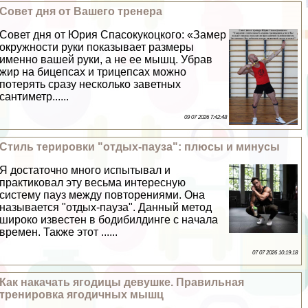
Совет дня от Вашего тренера
Совет дня от Юрия Спасокукоцкого: «Замер
окружности руки показывает размеры
именно вашей руки, а не ее мышц. Убрав
жир на бицепсах и трицепсах можно
потерять сразу несколько заветных
сантиметр......
09 07 2026 7:42:48
Стиль терировки "отдых-пауза": плюсы и минусы
Я достаточно много испытывал и
пpaктиковал эту весьма интересную
систему пауз между повторениями. Она
называется "отдых-пауза". Данный метод
широко известен в бодибилдинге с начала
времен. Также этот ......
07 07 2026 10:19:18
Как накачать ягoдицы дeвyшке. Правильная
тренировка ягодичных мышц