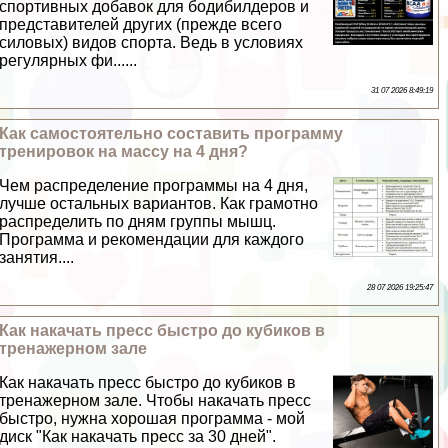
спортивных добавок для бодибилдеров и
представителей других (прежде всего
силовых) видов спорта. Ведь в условиях
регулярных фи......
31 07 2026 8:49:19
Как самостоятельно составить программу
тренировок на массу на 4 дня?
Чем распределение программы на 4 дня,
лучше остальных вариантов. Как грамотно
распределить по дням группы мышц.
Программа и рекомендации для каждого
занятия....
28 07 2026 19:25:47
Как накачать пресс быстро до кубиков в
тренажерном зале
Как накачать пресс быстро до кубиков в
тренажерном зале. Чтобы накачать пресс
быстро, нужна хорошая программа - мой
диск "Как накачать пресс за 30 дней".