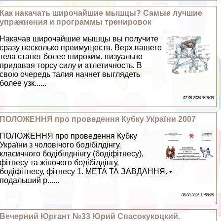
Как накачать широчайшие мышцы? Самые лучшие
упражнения и программы тренировок
Накачав широчайшие мышцы вы получите
сразу несколько преимуществ. Верх вашего
тела станет более широким, визуально
придавая торсу силу и атлетичность. В
свою очередь талия начнет выглядеть
более узк......
07 08 2026 9:16:38
ПОЛОЖЕННЯ про проведення Кубку України 2007
ПОЛОЖЕННЯ про проведення Кубку
України з чоловічого бодібілдінгу,
класичного бодібілднінгу (бодіфітнесу),
фітнесу та жіночого бодібілдінгу,
бодіфітнесу, фітнесу 1. МЕТА ТА ЗАВДАННЯ. •
подальший р......
06 08 2026 11:58:26
Вечерний Юргант №33 Юрий Спасокукоцкий.