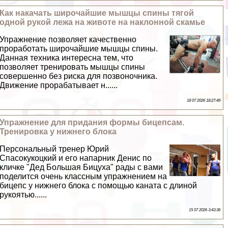
Как накачать широчайшие мышцы спины тягой
одной рукой лежа на животе на наклонной скамье
Упражнение позволяет качественно
проработать широчайшие мышцы спины.
Данная техника интересна тем, что
позволяет тренировать мышцы спины
совершенно без риска для позвоночника.
Движение проpaбатывает н......
18 07 2026 18:27:49
Упражнение для придания формы бицепсам.
Тренировка у нижнего блока
Персональный тренер Юрий
Спасокукоцкий и его напарник Денис по
кличке "Дед Большая Бицуха" рады с вами
поделится очень классным упражнением на
бицепс у нижнего блока с помощью каната с длиной
рукоятью......
15 07 2026 3:43:36