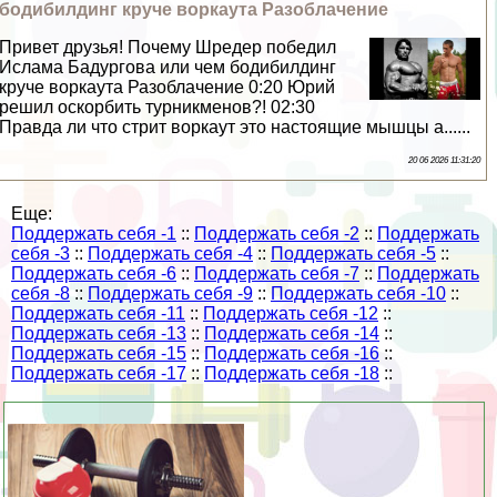
бодибилдинг круче воркаута Разоблачение
Привет друзья! Почему Шредер победил
Ислама Бадургова или чем бодибилдинг
круче воркаута Разоблачение 0:20 Юрий
решил оскорбить турникменов?! 02:30
Правда ли что стрит воркаут это настоящие мышцы а......
20 06 2026 11:31:20
Еще:
Поддержать себя -1
::
Поддержать себя -2
::
Поддержать
себя -3
::
Поддержать себя -4
::
Поддержать себя -5
::
Поддержать себя -6
::
Поддержать себя -7
::
Поддержать
себя -8
::
Поддержать себя -9
::
Поддержать себя -10
::
Поддержать себя -11
::
Поддержать себя -12
::
Поддержать себя -13
::
Поддержать себя -14
::
Поддержать себя -15
::
Поддержать себя -16
::
Поддержать себя -17
::
Поддержать себя -18
::