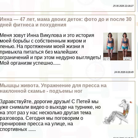
25 06 2026 22:28:27
Инна — 47 лет, мама двоих деток: фото до и после 30
дней фитнеса и похудения
Меня зовут Инна Викулова и это история
моей борьбы с собственным жиром и
ленью. На протяжении моей жизни я
привыкла питаться без малейших
ограничений и при этом недурно выглядеть!
Мой организм успешно......
24 06 2026 8:28:49
Мышцы живота. Упражнение для пресса на
наклонной скамье - подъемы ног
Здравствуйте, дорогие друзья! С Петей мы
уже снимали видео о выходе на турнике, но
на этот раз у нас несколько другая тема
разговора. Сегодня мы поговорим о
тренировке пресса на улице, на
спортивных ......