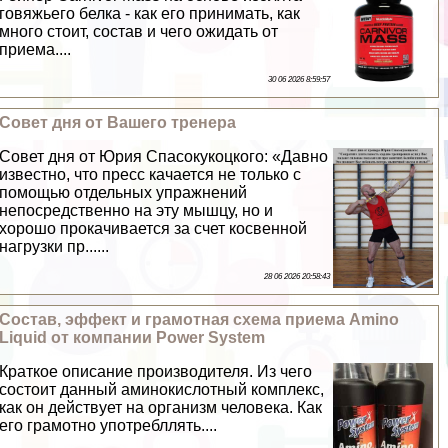
говяжьего белка - как его принимать, как
много стоит, состав и чего ожидать от
приема....
30 06 2026 8:59:57
Совет дня от Вашего тренера
Совет дня от Юрия Спасокукоцкого: «Давно
известно, что пресс качается не только с
помощью отдельных упражнений
непосредственно на эту мышцу, но и
хорошо прокачивается за счет косвенной
нагрузки пр......
28 06 2026 20:58:43
Состав, эффект и грамотная схема приема Amino
Liquid от компании Power System
Краткое описание производителя. Из чего
состоит данный аминокислотный комплекс,
как он действует на организм человека. Как
его грамотно употрeбллять....