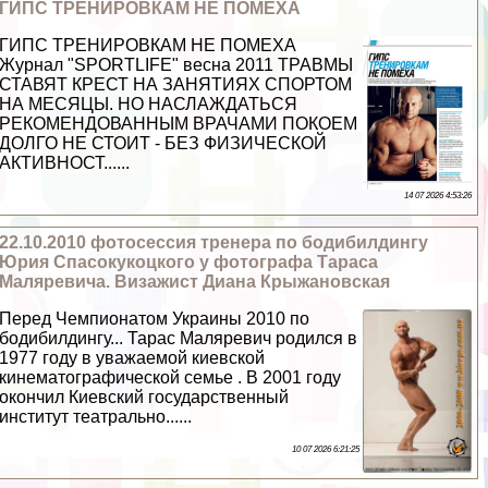
ГИПС ТРЕНИРОВКАМ НЕ ПОМЕХА
ГИПС ТРЕНИРОВКАМ НЕ ПОМЕХА
Журнал "SPORTLIFE" весна 2011 ТРАВМЫ
СТАВЯТ КРЕСТ НА ЗАНЯТИЯХ СПОРТОМ
НА МЕСЯЦЫ. НО НАСЛАЖДАТЬСЯ
РЕКОМЕНДОВАННЫМ ВРАЧАМИ ПОКОЕМ
ДОЛГО НЕ СТОИТ - БЕЗ ФИЗИЧЕСКОЙ
АКТИВНОСТ......
14 07 2026 4:53:26
22.10.2010 фотосессия тренера по бодибилдингу
Юрия Спасокукоцкого у фотографа Тараса
Маляревича. Визажист Диана Крыжановская
Перед Чемпионатом Украины 2010 по
бодибилдингу... Тарас Маляревич родился в
1977 году в уважаемой киевской
кинематографической семье . В 2001 году
окончил Киевский государственный
институт театрально......
10 07 2026 6:21:25