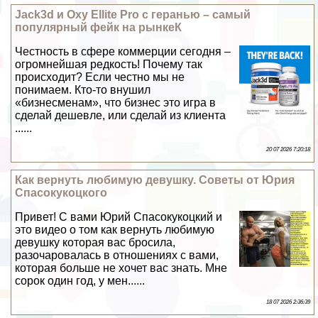
Jack3d и Oxy Ellite Pro с геранью – самый
популярный фейк на рынкеК
Честность в сфере коммерции сегодня –
огромнейшая редкость! Почему так
происходит? Если честно мы не
понимаем. Кто-то внушил
«бизнесменам», что бизнес это игра в
сделай дешевле, или сделай из клиента
......
20 07 2026 7:20:18
Как вернуть любимую дeвyшку. Советы от Юрия
Спасокукоцкого
Привет! С вами Юрий Спасокукоцкий и
это видео о том как вернуть любимую
дeвyшку которая вас бросила,
разочаровалась в отношениях с вами,
которая больше не хочет вас знать. Мне
сорок один год, у мен......
18 07 2026 2:36:39