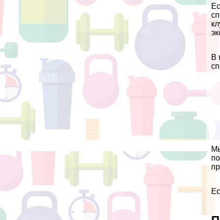
Ес
сп
кл
эк
В 
сп
Мы
по
пр
Ес