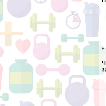
П
На
Ч
з