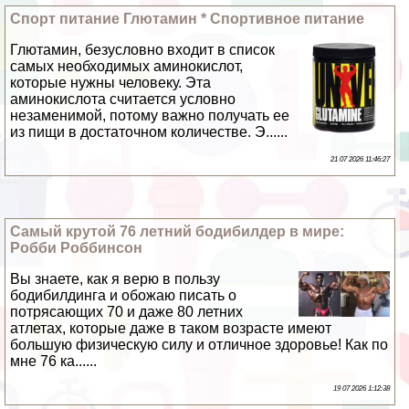
Спорт питание Глютамин * Спортивное питание
Глютамин, безусловно входит в список
самых необходимых аминокислот,
которые нужны человеку. Эта
аминокислота считается условно
незаменимой, потому важно получать ее
из пищи в достаточном количестве. Э......
21 07 2026 11:46:27
Самый крутой 76 летний бодибилдер в мире:
Робби Роббинсон
Вы знаете, как я верю в пользу
бодибилдинга и обожаю писать о
потрясающих 70 и даже 80 летних
атлетах, которые даже в таком возрасте имеют
большую физическую силу и отличное здоровье! Как по
мне 76 ка......
19 07 2026 1:12:38