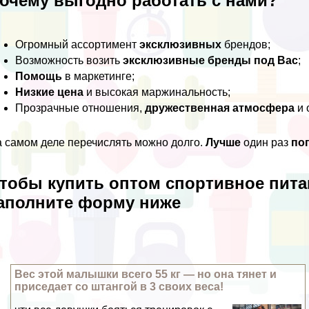
очему выгодно работать с нами?
Огромный ассортимент
эксклюзивных
брендов;
Возможность возить
эксклюзивные бренды под Вас
;
Помощь
в маркетинге;
Низкие цена
и высокая маржинальность;
Прозрачные отношения,
дружественная атмосфера
и 
 самом деле перечислять можно долго.
Лучше
один раз
по
тобы купить оптом спортивное пита
аполните форму ниже
Вес этой малышки всего 55 кг — но она тянет и
приседает со штангой в 3 своих веса!