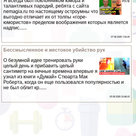
Я всегда был поклонником юмора и
талантливых пародий, ребята с сайта
nemagia.ru по настоящему остроумны что
выгодно отличает их от толпы «горе-
юмористов» пределом воображения которых является
надпис......
07 08 2026 7:42:26
Бессмысленное и жестокое убийство рук
О безумной идее тренировать руки
целый день и прибавить целый
сантиметр на вечные времена впервые я
узнал из книги «Думай» Стюарта Мак
Роберта, когда он еще пользовался популярностью и
не был облит кр......
05 08 2026 10:48:10