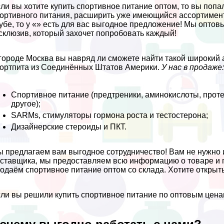
ли вы хотите купить спортивное питание оптом, то вы попа
ортивного питания, расширить уже имеющийся ассортимент
убе, то у «» есть для вас выгодное предложение! Мы оптов
склюзив, который захочет попробовать каждый!
городе Москва вы навряд ли сможете найти такой широкий
ортпита из Соединённых Штатов Америки.
У нас в продаже
Спортивное питание (предтреники, аминокислоты, прот
другое);
SARMs, стимуляторы гормона роста и тестостерона;
Дизайнерские стероиды и ПКТ.
 предлагаем вам выгодное сотрудничество! Вам не нужно 
ставщика, мы предоставляем всю информацию о товаре и 
одаём спортивное питание оптом со склада. Хотите открыт
ли вы решили купить спортивное питание по оптовым ценам