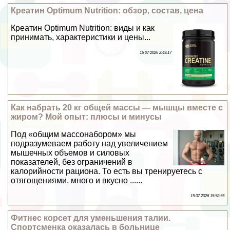
Креатин Optimum Nutrition: обзор, состав, цена
Креатин Optimum Nutrition: виды и как
принимать, хаpaктеристики и цены...
16 07 2026 2:49:17
Как набрать 20 кг общей массы — мышцы вместе с
жиром? Мой опыт: плюсы и минусы
Под «общим массонабором» мы
подразумеваем работу над увеличением
мышечных объемов и силовых
показателей, без ограничений в
калорийности рациона. То есть вы тренируетесь с
отягощениями, много и вкусно ......
15 07 2026 15:58:55
Фитнес корсет для уменьшения талии.
Спортсменка оказалась в больнице