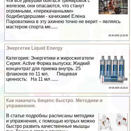
чти все дeвyшки бояться тренировок с
железом, они опасаются, что станут
огромными, «перекачанными»
бодибилдершами - качихами! Елена
Пароваткина в эту ахинею точно не верит – являясь
мастером спорта ме......
06 08 2026 12:33:36
Энергетик Liquid Energy
Категория: Энергетики и жиросжигатели
Серия: Active Форма выпуска: Жидкий
концентрат для приема внутрь. 25
флаконов по 11 мл. Пищевая
ценность: На 11 мл ......
04 08 2026 15:22:11
Как накачать бицепс быстро. Методики и
упражнения.
В статье подробны расписаны методики
и упражнения, с помощью котрых можно
быстро развить качественные мышцы