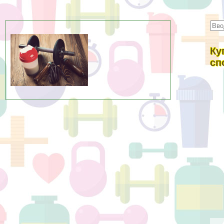
Ку
сп