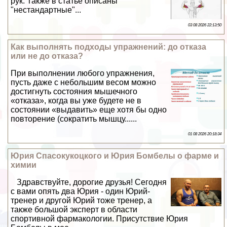
рук. Также в статье описаны
"нестандартные"...
03 08 2026 22:13:50
Как выполнять подходы упражнений: до отказа
или не до отказа?
При выполнении любого упражнения,
пусть даже с небольшим весом можно
достигнуть состояния мышечного
«отказа», когда вы уже будете не в
состоянии «выдавить» еще хотя бы одно
повторение (сократить мышцу......
01 08 2026 20:18:34
Юрия Спасокукоцкого и Юрия Бомбелы о фарме и
химии
Здравствуйте, дорогие друзья! Сегодня
с вами опять два Юрия - один Юрий-
тренер и другой Юрий тоже тренер, а
также большой эксперт в области
спортивной фармакологии. Присутствие Юрия