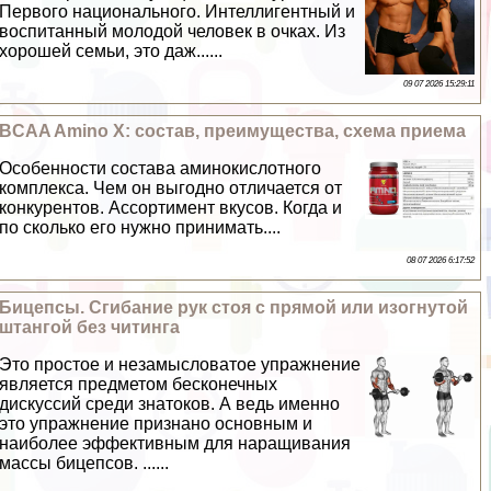
Первого национального. Интеллигентный и
воспитанный молодой человек в очках. Из
хорошей семьи, это даж......
09 07 2026 15:29:11
BCAA Amino X: состав, преимущества, схема приема
Особенности состава аминокислотного
комплекса. Чем он выгодно отличается от
конкурентов. Ассортимент вкусов. Когда и
по сколько его нужно принимать....
08 07 2026 6:17:52
Бицепсы. Сгибание рук стоя с прямой или изогнутой
штангой без читинга
Это простое и незамысловатое упражнение
является предметом бесконечных
дискуссий среди знатоков. А ведь именно
это упражнение признано основным и
наиболее эффективным для наращивания
массы бицепсов. ......