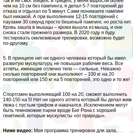
так и не смог. Бицепс и трицепс у меня выросли более
чем на 10 см без пампинга, я делал 5-7 повторений до
отказа и отдыхал по 5 минут. Сами понимаете пампинг
был никакой. А при выполнении 12-15 повторений с
паузами 30 секунд просто бешеный пампинг, но роста нет.
Кровь зашла в мышцы – крови вышла из мышц, и они
снова стали прежнего размера. В 2020 году я буду
тестировать окклюзивные тренировки, возможно будет
по-другому.
5. В принципе нет ни одного человека который бы имел
развитую мускулатуру, не повышая рабочие веса. Все
атлеты, имеющие отлично тело — сильные. Неважно
сколько повторений они выполняют – 100 кг на 20
повторений или 150 кг на 5 повторений, это одно и то же!
Спортсмен выполняющий 100 на 20, сможет выполнить
140-150 на 5! Нет ни одного атлета который бы делал жим
лежа с пустым грифом и накачался. Исключением могут
быть темнокожие парни вроде Биг Рона с хорошей
генетикой, которые мускулисты «от природы».
Ниже видео:
Моя программа тренировок для зала,