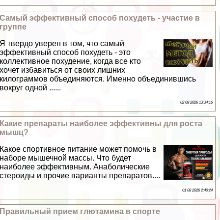
Самый эффективный способ похудеть - участие в
группе
Я твердо уверен в том, что самый
эффективный способ похудеть - это
коллективное похудение, когда все кто
хочет избавиться от своих лишних
килограммов объединяются. Именно объединившись
вокруг одной ......
02 08 2026 13:34:16
Какие препараты наиболее эффективны для роста
мышц?
Какое спортивное питание может помочь в
наборе мышечной массы. Что будет
наиболее эффективным. Анаболические
стероиды и прочие варианты препаратов....
01 08 2026 2:40:24
Правильный прием глютамина в спорте