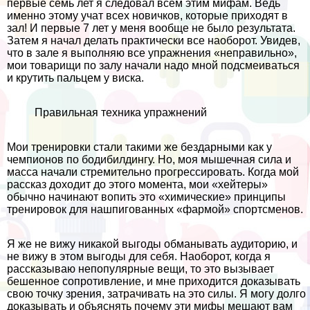
первые семь лет я следовал всем этим мифам. Ведь
именно этому учат всех новичков, которые приходят в
зал! И первые 7 лет у меня вообще не было результата.
Затем я начал делать пpaктически все наоборот. Увидев,
что в зале я выполняю все упражнения «неправильно»,
мои товарищи по залу начали надо мной подсмеиваться
и крутить пальцем у виска.
Правильная техника упражнений
Мои тренировки стали такими же бездарными как у
чемпионов по бодибилдингу. Но, моя мышечная сила и
масса начали стремительно прогрессировать. Когда мой
рассказ доходит до этого момента, мои «хейтеры»
обычно начинают вопить это «химические» принципы
тренировок для нашпигованных «фармой» спортсменов.
Я же не вижу никакой выгоды обманывать аудиторию, и
не вижу в этом выгоды для себя. Наоборот, когда я
рассказываю непопулярные вещи, то это вызывает
бешенное сопротивление, и мне приходится доказывать
свою точку зрения, затрачивать на это силы. Я могу долго
доказывать и объяснять почему эти мифы мешают вам