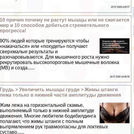
20 07 2026 8:45:57
10 причин почему не растут мышцы или не сжигается
жир и 10 способов добиться стремительного
прогресса!
90% людей которые тренируются чтобы
«накачаться» или «похудеть» получают
сверхмалые результаты и
разочаровываются. Для мышечного роста нужно
рекрутировать высокопороговые мышечные волокна
(МВ) и созда......
18 07 2026 14:46:56
Гpyдь > Увеличить мышцы гpyди > Жимы штанги
лежа только в нижней части амплитуды движения
Жим лежа на горизонтальной скамье,
выполняемый только в нижней амплитуде
движения. Многие любители бодибилдинга
полагают, что жимы штанги с полным
выпрямлением рук травмоопасны для локтевых
суставо......