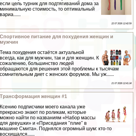
если цель турник для подтягиваний дома за
минимальную стоимость, то оптимальный
вариа......
22 07 2026 12:42:59
Спортивное питание для похудения женщин и
мужчин
Тема похудения остаётся актуальной
всегда, как для мужчин, так и для женщин. К
сожалению, большинство людей
обращаются для решения этой проблемы к тысячам
сомнительным диет с женских форумов. Мы уж......
21 07 2026 12:41:34
Tрaнcформация женщин #1
Ксению подписчики моего канала уже
прекрасно знают по роликам, которые
можно найти по названиям «Набор массы
для дeвyшки» и «Приседания "плие" в
машине Смита». Поднялся огромный шум: кто-то
восхищался......