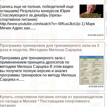
(запись еще не полная, победителей еще
оглашаем) Результаты конкурсов Юрия
Спасокукоцкого за декабрь (призы-
спортивное питание)
http://www.youtube.com/watch?v=-WKuoJkxUjo 1) Марк
Мячин Адрес кан......
25 06 2026 12:18:37
Программа тренировок для тренажерного зала на 3
раза в неделю. Методика Милоша Сарцева
Программа для тренажерного зала с
примененеием принципа дропсетов по
методике Милоша Сарцева В этом видео
вы получите полную версию и анализ
программы тренировок по методу Милоша
Сарцева н......
23 06 2026 4:30:55
Купить спортивное питание оптом от производителя
со склада в Москве * Поставщики спортивного
питания