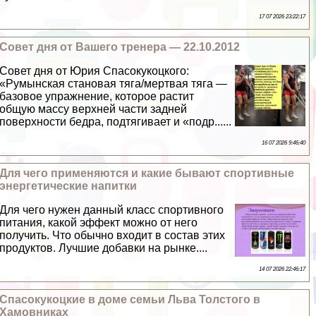
17 07 2026 23:22:17
Совет дня от Вашего тренера — 22.10.2012
Совет дня от Юрия Спасокукоцкого:
«Румынская становая тяга/мертвая тяга —
базовое упражнение, которое растит
общую массу верхней части задней
поверхности бедра, подтягивает и «подр......
16 07 2026 9:46:40
Для чего применяются и какие бывают спортивные
энергетические напитки
Для чего нужен данный класс спортивного
питания, какой эффект можно от него
получить. Что обычно входит в состав этих
продуктов. Лучшие добавки на рынке....
14 07 2026 22:46:17
Спасокукоцкие в доме семьи Льва Толстого в
Хамовниках