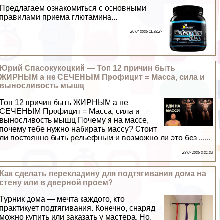
Предлагаем ознакомиться с основными
правилами приема глютамина...
26 07 2026 11:38:27
Юрий Спасокукоцкий — Топ 12 причин быть
ЖИРНЫМ а не СЕЧЕНЫМ Профицит = Масса, сила и
выносливость мышц
Топ 12 причин быть ЖИРНЫМ а не
СЕЧЕНЫМ Профицит = Масса, сила и
выносливость мышц Почему я на массе,
почему тебе нужно набирать массу? Стоит
ли постоянно быть рельефным и возможно ли это без ......
23 07 2026 2:21:23
Как сделать перекладину для подтягивания дома на
стену или в дверной проем?
Турник дома — мечта каждого, кто
пpaктикует подтягивания. Конечно, снаряд
можно купить или заказать у мастера. Но,