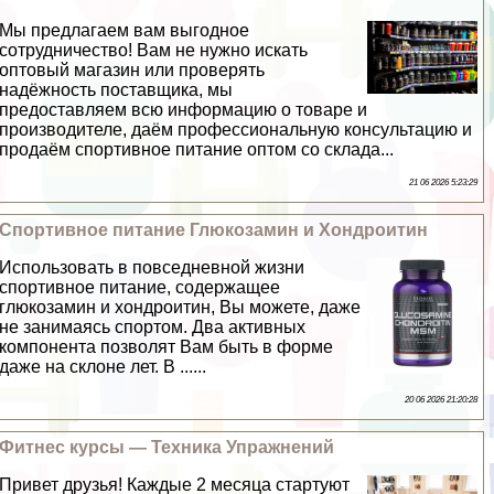
Мы предлагаем вам выгодное
сотрудничество! Вам не нужно искать
оптовый магазин или проверять
надёжность поставщика, мы
предоставляем всю информацию о товаре и
производителе, даём профессиональную консультацию и
продаём спортивное питание оптом со склада...
21 06 2026 5:23:29
Спортивное питание Глюкозамин и Хондроитин
Использовать в повседневной жизни
спортивное питание, содержащее
глюкозамин и хондроитин, Вы можете, даже
не занимаясь спортом. Два активных
компонента позволят Вам быть в форме
даже на склоне лет. В ......
20 06 2026 21:20:28
Фитнес курсы — Техника Упражнений
Привет друзья! Каждые 2 месяца стартуют