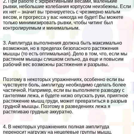
2. При работе с эффективными весами, маленькие
рывки, небольшие колебания корпусом неизбежны. Если
их нет – значит вы тренируетесь с чрезмерно малым
весом, и прогресса у вас никогда не будет! Вы можете
только минимизировать рывки, чтобы читинг был
контролируемым и минимальным.
3. Амплитуда выполнения должна быть максимально
возможная, но в пределах безопасного растяжения
мышцы (то есть оптимальная). Дело в том, что, если мы
растянем мышцы слишком сильно, да еще и повысим
рабочий вес возможны растяжения и разрывы.
Поэтому в некоторых упражнениях, особенно если вы
чувствуете боль, амплитуду необходимо сделать более
частичной. Например, если вы выполняете разводку с
гантелями лежа, и будете низко опускать руки, приятное
растяжение мышц гpyди, может превратиться в разрыв
грудной мышцы. Поэтому в разведениях лежа я
растягиваю грудные аккуратно.
4. В некоторых упражнениях полная амплитуда
переносит нагрузку на нецелевые группы мышц.