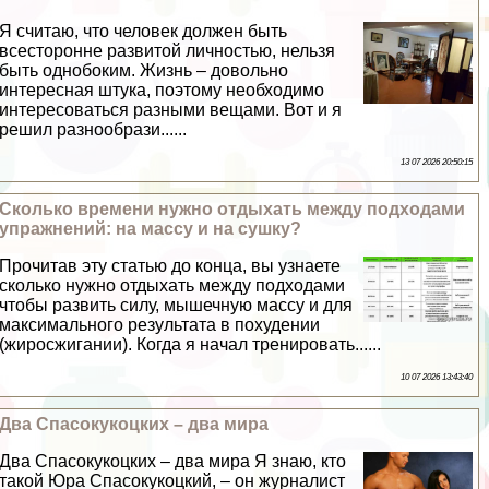
Я считаю, что человек должен быть
всесторонне развитой личностью, нельзя
быть однобоким. Жизнь – довольно
интересная штука, поэтому необходимо
интересоваться разными вещами. Вот и я
решил разнообрази......
13 07 2026 20:50:15
Сколько времени нужно отдыхать между подходами
упражнений: на массу и на сушку?
Прочитав эту статью до конца, вы узнаете
сколько нужно отдыхать между подходами
чтобы развить силу, мышечную массу и для
максимального результата в похудении
(жиросжигании). Когда я начал тренировать......
10 07 2026 13:43:40
Два Спасокукоцких – два мира
Два Спасокукоцких – два мира Я знаю, кто
такой Юра Спасокукоцкий, – он журналист