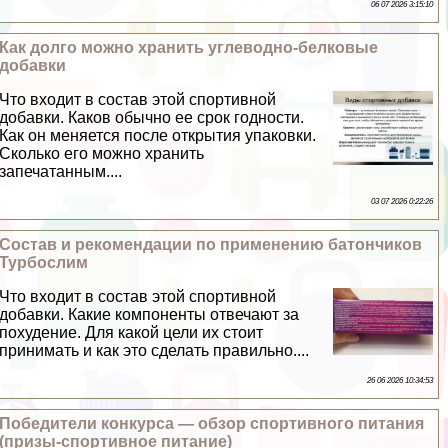
06 07 2026 3:15:10
Как долго можно хранить углеводно-белковые
добавки
Что входит в состав этой спортивной
добавки. Каков обычно ее срок годности.
Как он меняется после открытия упаковки.
Сколько его можно хранить
запечатанным....
03 07 2026 0:22:26
Состав и рекомендации по применению батончиков
Турбослим
Что входит в состав этой спортивной
добавки. Какие компоненты отвечают за
похудение. Для какой цели их стоит
принимать и как это сделать правильно....
26 06 2026 10:34:53
Победители конкурса — обзор спортивного питания
(призы-спортивное питание)