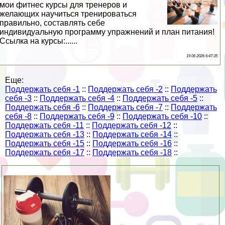
мои фитнес курсы для тренеров и
желающих научиться тренироваться
правильно, составлять себе
индивидуальную программу упражнений и план питания!
Ссылка на курсы:......
19 06 2026 6:47:35
Еще:
Поддержать себя -1
::
Поддержать себя -2
::
Поддержать
себя -3
::
Поддержать себя -4
::
Поддержать себя -5
::
Поддержать себя -6
::
Поддержать себя -7
::
Поддержать
себя -8
::
Поддержать себя -9
::
Поддержать себя -10
::
Поддержать себя -11
::
Поддержать себя -12
::
Поддержать себя -13
::
Поддержать себя -14
::
Поддержать себя -15
::
Поддержать себя -16
::
Поддержать себя -17
::
Поддержать себя -18
::