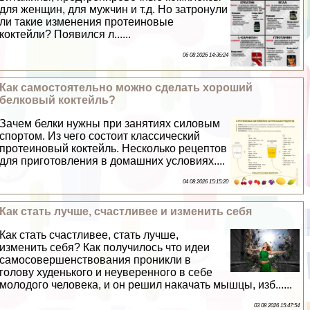
для женщин, для мужчин и т.д. Но затронули
ли такие изменения протеиновые
коктейли? Появился л......
06 08 2026 14:36:24
Как самостоятельно можно сделать хороший
белковый коктейль?
Зачем белки нужны при занятиях силовым
спортом. Из чего состоит классический
протеиновый коктейль. Несколько рецептов
для приготовления в домашних условиях....
04 08 2026 15:15:20
Как стать лучше, счастливее и изменить себя
Как стать счастливее, стать лучше,
изменить себя? Как получилось что идеи
самосовершенствования проникли в
голову худенького и неуверенного в себе
молодого человека, и он решил накачать мышцы, изб......
03 08 2026 15:47:54