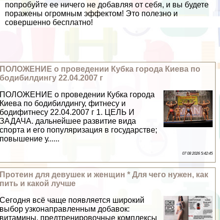
попробуйте ее ничего не добавляя от себя, и вы будете
поражены огромным эффектом! Это полезно и
совершенно бесплатно!
ПОЛОЖЕНИЕ о проведении Кубка города Киева по
бодибилдингу 22.04.2007 г
ПОЛОЖЕНИЕ о проведении Кубка города
Киева по бодибилдингу, фитнесу и
бодифитнесу 22.04.2007 г 1. ЦЕЛЬ И
ЗАДАЧА. дальнейшее развитие вида
спорта и его популяризация в государстве;
повышение у......
07 08 2026 5:42:45
Протеин для дeвyшек и женщин * Для чего нужен, как
пить и какой лучше
Сегодня всё чаще появляется широкий
выбор узконаправленным добавок:
витамины, предтренировочные комплексы