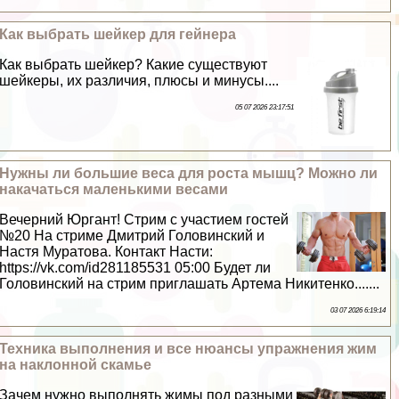
Как выбрать шейкер для гeйнера
Как выбрать шейкер? Какие существуют
шейкеры, их различия, плюсы и минусы....
05 07 2026 23:17:51
Нужны ли большие веса для роста мышц? Можно ли
накачаться маленькими весами
Вечерний Юргант! Стрим с участием гостей
№20 На стриме Дмитрий Головинский и
Настя Муратова. Контакт Насти:
https://vk.com/id281185531 05:00 Будет ли
Головинский на стрим приглашать Артема Никитенко.......
03 07 2026 6:19:14
Техника выполнения и все нюансы упражнения жим
на наклонной скамье
Зачем нужно выполнять жимы под разными