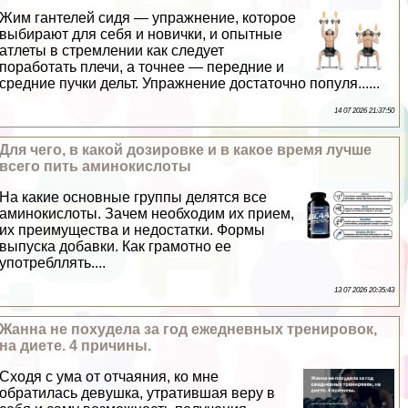
Жим гантелей сидя — упражнение, которое
выбирают для себя и новички, и опытные
атлеты в стремлении как следует
поработать плечи, а точнее — передние и
средние пучки дельт. Упражнение достаточно популя......
14 07 2026 21:37:50
Для чего, в какой дозировке и в какое время лучше
всего пить аминокислоты
На какие основные группы делятся все
аминокислоты. Зачем необходим их прием,
их преимущества и недостатки. Формы
выпуска добавки. Как грамотно ее
употрeбллять....
13 07 2026 20:35:43
Жанна не похудела за год ежедневных тренировок,
на диете. 4 причины.
Сходя с ума от отчаяния, ко мне
обратилась дeвyшка, утратившая веру в