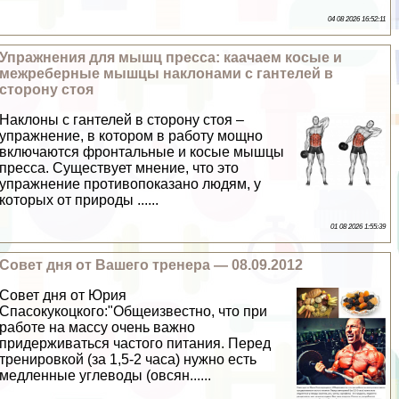
04 08 2026 16:52:11
Упражнения для мышц пресса: каачаем косые и
межреберные мышцы наклонами с гантелей в
сторону стоя
Наклоны с гантелей в сторону стоя –
упражнение, в котором в работу мощно
включаются фронтальные и косые мышцы
пресса. Существует мнение, что это
упражнение противопоказано людям, у
которых от природы ......
01 08 2026 1:55:39
Совет дня от Вашего тренера — 08.09.2012
Совет дня от Юрия
Спасокукоцкого:"Общеизвестно, что при
работе на массу очень важно
придерживаться частого питания. Перед
тренировкой (за 1,5-2 часа) нужно есть
медленные углеводы (овсян......