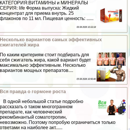
КАТЕГОРИЯ:ВИТАМИНЫ и МИНЕРАЛЫ
СЕРИЯ: life Форма выпуска: Жидкий
концентрат для приема внутрь. 25
флаконов по 11 мл. Пищевая ценность: ......
06 08 2026 10:33:18
Несколько вариантов самых эффективных
сжигателей жира
По каким критериям стоит подбирать для
себя сжигатель жира, какой вариант будет
максимально эффективным. Несколько
вариантов мощных препаратов....
05 08 2026 10:50:40
Вся правда о гормоне роста
В одной небольшой статье подробно
рассказать о таком многогранном
препарате, как человеческий
рекомбинантый соматотропин,
невозможно. Поэтому попробую ограничиться только
ответами на наиболее акт......