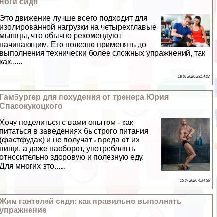
ноги сидя
Это движение лучше всего подходит для
изолированной нагрузки на четырехглавые
мышцы, что обычно рекомендуют
начинающим. Его полезно применять до
выполнения технически более сложных упражнений, так
как......
18 07 2026 23:14:27
Гамбургер для похудения от тренера Юрия
Спасокукоцкого
Хочу поделиться с вами опытом - как
питаться в заведениях быстрого питания
(фастфудах) и не получать вреда от их
пищи, а даже наоборот, употрeбллять
относительно здоровую и полезную еду.
Для многих это......
15 07 2026 4:34:56
Жим гантелей сидя: как правильно выполнять
упражнение