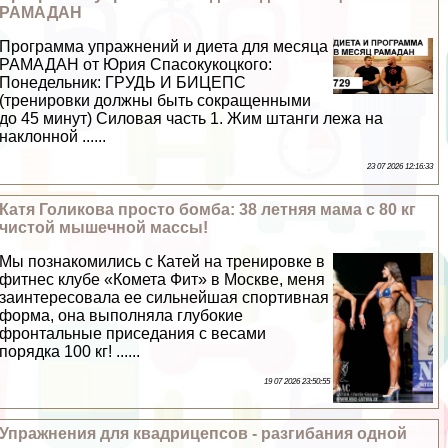
РАМАДАН
Программа упражнений и диета для месяца
РАМАДАН от Юрия Спасокукоцкого:
Понедельник: ГРУДЬ И БИЦЕПС
(тренировки должны быть сокращенными
до 45 минут) Силовая часть 1. Жим штанги лежа на
наклонной ......
23 07 2026 12:16:33
Катя Голикова просто бомба: 38 летняя мама с 80 кг
чистой мышечной массы!
Мы познакомились с Катей на тренировке в
фитнес клубе «Комета Фит» в Москве, меня
заинтересовала ее сильнейшая спортивная
форма, она выполняла глубокие
фронтальные приседания с весами
порядка 100 кг! ......
19 07 2026 23:50:55
Упражнения для квадрицепсов - разгибания одной