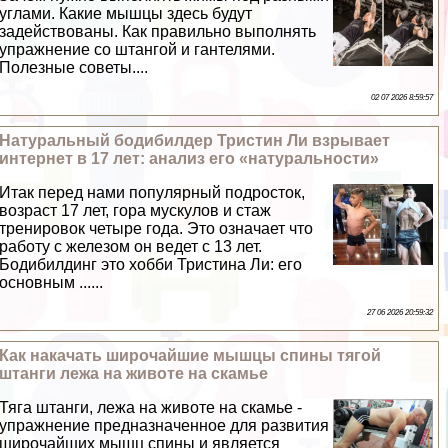
углами. Какие мышцы здесь будут
задействованы. Как правильно выполнять
упражнение со штангой и гантелями.
Полезные советы....
02 07 2026 8:59:57
Натуральный бодибилдер Тристин Ли взрывает
интернет в 17 лет: анализ его «натуральности»
Итак перед нами популярный подросток,
возраст 17 лет, гора мускулов и стаж
тренировок четыре года. Это означает что
работу с железом он ведет с 13 лет.
Бодибилдинг это хобби Тристина Ли: его
основным ......
27 06 2026 20:59:32
Как накачать широчайшие мышцы спины тягой
штанги лежа на животе на скамье
Тяга штанги, лежа на животе на скамье -
упражнение предназначенное для развития
широчайших мышц спины и является