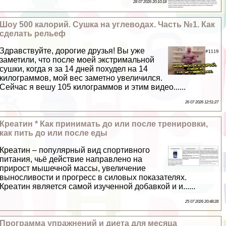
28 07 2026 20:10:18
Шоу 500 калорий. Сушка на углеводах. Часть №1. Как
сделать рельеф
Здравствуйте, дорогие друзья! Вы уже
заметили, что после моей экстримальной
сушки, когда я за 14 дней похудел на 14
килограммов, мой вес заметно увеличился.
Сейчас я вешу 105 килограммов и этим видео......
26 07 2026 12:51:27
Креатин * Как принимать до или после тренировки,
как пить до или после еды
Креатин – популярный вид спортивного
питания, чьё действие направлено на
прирост мышечной массы, увеличение
выносливости и прогресс в силовых показателях.
Креатин является самой изученной добавкой и и......
25 07 2026 20:48:28
Программа упражнений и диета для месяца