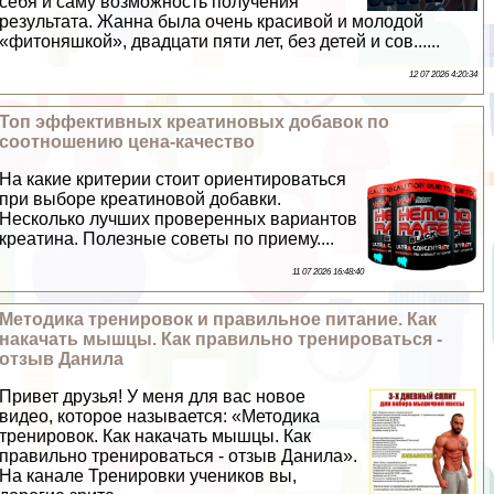
себя и саму возможность получения
результата. Жанна была очень красивой и молодой
«фитоняшкой», двадцати пяти лет, без детей и сов......
12 07 2026 4:20:34
Топ эффективных креатиновых добавок по
соотношению цена-качество
На какие критерии стоит ориентироваться
при выборе креатиновой добавки.
Несколько лучших проверенных вариантов
креатина. Полезные советы по приему....
11 07 2026 16:48:40
Методика тренировок и правильное питание. Как
накачать мышцы. Как правильно тренироваться -
отзыв Данила
Привет друзья! У меня для вас новое
видео, которое называется: «Методика
тренировок. Как накачать мышцы. Как
правильно тренироваться - отзыв Данила».
На канале Тренировки учеников вы,