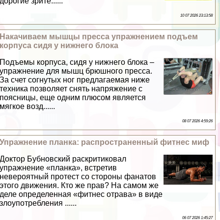
дорогие зрите......
10 07 2026 23:13:58
Накачиваем мышцы пресса упражнением подъем
корпуса сидя у нижнего блока
Подъемы корпуса, сидя у нижнего блока –
упражнение для мышц брюшного пресса.
За счет согнутых ног предлагаемая ниже
техника позволяет снять напряжение с
поясницы, еще одним плюсом является
мягкое возд......
08 07 2026 4:59:26
Упражнение планка: распространенный фитнес миф
Доктор Бубновский раскритиковал
упражнение «планка», встретив
невероятный протест со стороны фанатов
этого движения. Кто же прав? На самом же
деле определенная «фитнес отрава» в виде
злоупотрeбления ......
06 07 2026 1:45:27