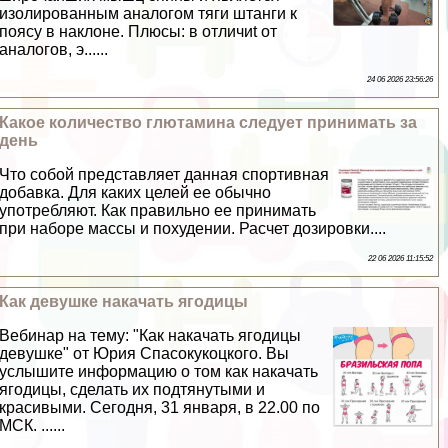
изолированным аналогом тяги штанги к
поясу в наклоне. Плюсы: в отличиt от
аналогов, э......
24 06 2026 23:56:26
Какое количество глютамина следует принимать за
день
Что собой представляет данная спортивная
добавка. Для каких целей ее обычно
употрeбляют. Как правильно ее принимать
при наборе массы и похудении. Расчет дозировки....
22 06 2026 11:15:52
Как дeвyшке накачать ягoдицы
Вебинар на тему: "Как накачать ягoдицы
дeвyшке" от Юрия Спасокукоцкого. Вы
услышите информацию о том как накачать
ягoдицы, сделать их подтянутыми и
красивыми. Сегодня, 31 января, в 22.00 по
МСК. ......