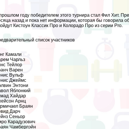
прошлом году победителем этого турнира стал Фил Хит. П
сяца назад и пока нет информации, которая бы говорила о
ойдут Кистоун Классик Про и Колорадо Про из серии Pro.
едварительный список участников
нг Камали
рем Чарльз
нс Тейлор
анч Варен
енис Вульф
енис Джеймс
лвин Энтони
вол Яблонкий
хмад Хайдар
жейсон Арнц
рмичаел Браян
вид Дарч
йнз Сеньор
ро Карадузович
аян Чамберлэйн