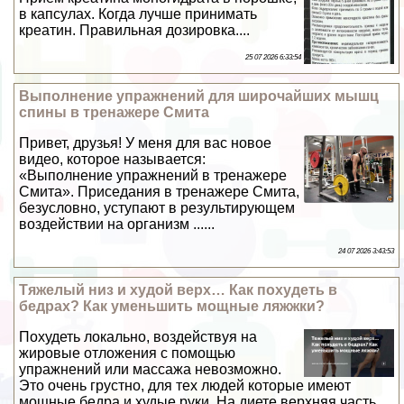
в капсулах. Когда лучше принимать
креатин. Правильная дозировка....
25 07 2026 6:33:54
Выполнение упражнений для широчайших мышц
спины в тренажере Смита
Привет, друзья! У меня для вас новое
видео, которое называется:
«Выполнение упражнений в тренажере
Смита». Приседания в тренажере Смита,
безусловно, уступают в результирующем
воздействии на организм ......
24 07 2026 3:43:53
Тяжелый низ и худой верх… Как похудеть в
бедрах? Как уменьшить мощные ляжжки?
Похудеть локально, воздействуя на
жировые отложения с помощью
упражнений или массажа невозможно.
Это очень грустно, для тех людей которые имеют
мощные бедра и худые руки. На диете верхняя часть