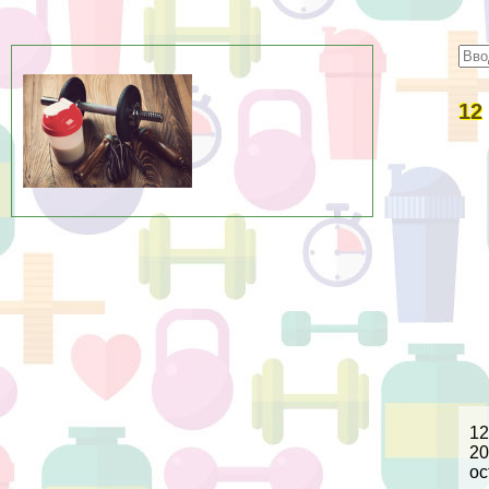
12
12
20
ос