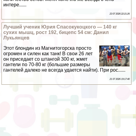
интере......
23 07 2026 22:21:26
Лучший ученик Юрия Спасокукоцкого — 140 кг
сухих мышц, рост 192, бицепс 54 см: Данил
Лукьянцев
Этот блондин из Магнитогорска просто
огромен и силен как танк! В свои 26 лет
он приседает со штангой 300 кг, жмет
гантели по 70-80 кг (большие размеры
гантелей далеко не всегда удается найти). При рос......
21 07 2026 19:17:40