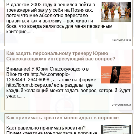
В далеком 2003 году я решился пойти в
тренажерный залу у себя на Позняках,
потом что мне абсолютно перестало
нравиться как я выгляжу – рос живот и
бока, что всегда являлось для меня первичным
критерие......
29 07 2026 0:33:38
Как задать персональному тренеру Юрию
Спасокукоцкому интересующий вас вопрос?
Внимание! У Юрия Спасокукоцкого в
ВКонтакте http://vk.com/topic-
1268449_26406098 , а так же на форуме
http://forum.biceps.ua/ есть разделы, где
каждый желающий может задать вопрос, который будет
участ......
27 07 2026 5:55:15
Как принимать креатин моногидрат в порошке
Как правильно принимать креатин?
Прием креатина моногидрата в порошке,