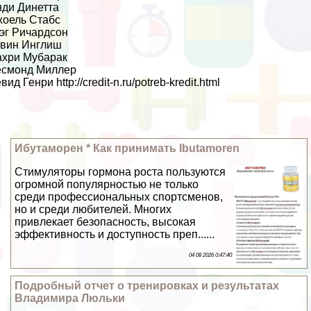
ди Динетта
оель Стабс
эг Ричардсон
вин Инглиш
хри Мубаpaк
есмонд Миллер
евид Генри
http://credit-n.ru/potreb-kredit.html
Ибутаморен * Как принимать Ibutamoren
Стимуляторы гормона роста пользуются
огромной популярностью не только
среди профессиональных спортсменов,
но и среди любителей. Многих
привлекает безопасность, высокая
эффективность и доступность преп......
04 08 2026 0:47:40
Подробный отчет о тренировках и результатах
Владимира Люльки