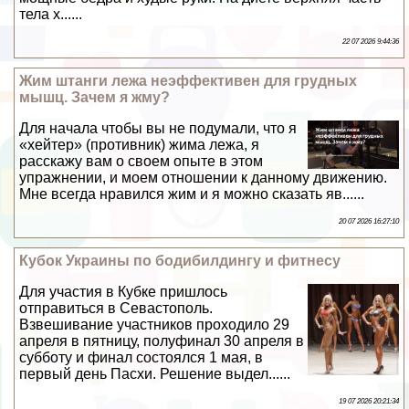
тела х......
22 07 2026 9:44:36
Жим штанги лежа неэффективен для грудных
мышц. Зачем я жму?
Для начала чтобы вы не подумали, что я
«хейтер» (противник) жима лежа, я
расскажу вам о своем опыте в этом
упражнении, и моем отношении к данному движению.
Мне всегда нравился жим и я можно сказать яв......
20 07 2026 16:27:10
Кубок Украины по бодибилдингу и фитнесу
Для участия в Кубке пришлось
отправиться в Севастополь.
Взвешивание участников проходило 29
апреля в пятницу, полуфинал 30 апреля в
субботу и финал состоялся 1 мая, в
первый день Пасхи. Решение выдел......
19 07 2026 20:21:34