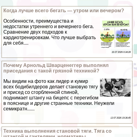
Когда лучше всего бегать — утром или вечером?
Особенности, преимущества и
недостатки утреннего и вечернего бега.
Сравнение двух подходов к
кардиотренировкам. Что лучше выбрать
для себя....
16 07 2026 0:34:28
Почему Арнольд Шварценеггер выполнял
приседания с такой грязной техникой?
Мы видим на фото как лидер и кумир
всех бодибилдеров делает становую тягу
и присед со сгорбленной спиной,
поднимает штангу на бицепс с перегибом
в пояснице и другие странные техники. Неужели
семикратн......
13 07 2026 19:36:45
Техника выполнения становой тяги. Тяга со
штангой и гантелями, нормативы