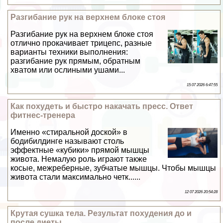
Разгибание рук на верхнем блоке стоя
Разгибание рук на верхнем блоке стоя
отлично прокачивает трицепс, разные
варианты техники выполнения:
разгибание рук прямым, обратным
хватом или ослиными ушами...
15 07 2026 6:47:55
Как похудеть и быстро накачать пресс. Ответ
фитнес-тренера
Именно «стиральной доской» в
бодибилдинге называют столь
эффектные «кубики» прямой мышцы
живота. Немалую роль играют также
косые, межреберные, зубчатые мышцы. Чтобы мышцы
живота стали максимально четк......
12 07 2026 20:54:28
Крутая сушка тела. Результат похудения до и
после диеты