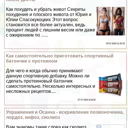
Как похудеть и убрать живот Секреты
похудения и плоского живота от Юрия и
Юлии Спасокукоцких Этот вопрос
становится все более актуален, ведь
процент людей с лишним весом или даже
с ожирением по ......
09 07 2026 21:20:35
Как самостоятельно приготовить спортивный
батончик с протеином
Для чего и когда обычно принимают
данную спортивную добавку. Можно ли
сделать протеиновый батончик
самостоятельно. Несколько интересных и
несложных рецептов....
07 07 2026 8:34:30
Упражнения и Осанка - искривление позвоночника,
лордоз, кифоз, сколиоз
Вам знакомы такие слова как сколиоз,