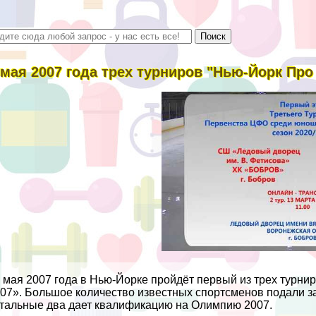
 мая 2007 года трех турниров "Нью-Йорк Про
 мая 2007 года в Нью-Йорке пройдёт первый из трех тур
07». Большое количество известных спортсменов подали зая
тальные два дает квалификацию на Олимпию 2007.