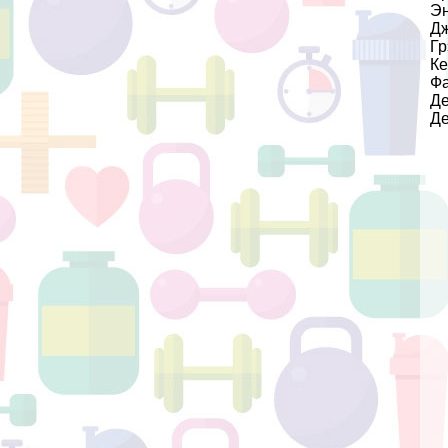
Эн
Дж
Гр
Ке
Фа
Д
Д