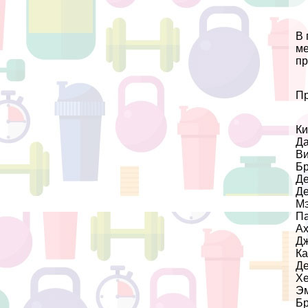
В 
ме
пр
Пр
Ки
Да
Ви
Бр
Д
Д
Мэ
Па
А
Д
Ка
Де
Хе
Эм
Бр