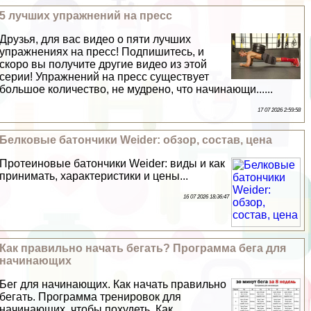
5 лучших упражнений на пресс
Друзья, для вас видео о пяти лучших
упражнениях на пресс! Подпишитесь, и
скоро вы получите другие видео из этой
серии! Упражнений на пресс существует
большое количество, не мудрено, что начинающи......
17 07 2026 2:59:58
Белковые батончики Weider: обзор, состав, цена
Протеиновые батончики Weider: виды и как
принимать, хаpaктеристики и цены...
16 07 2026 18:36:47
Как правильно начать бегать? Программа бега для
начинающих
Бег для начинающих. Как начать правильно
бегать. Программа тренировок для
начинающих, чтобы похудеть. Как