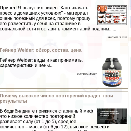
Привет! Я выпустил видео "Как накачать
пресс в домашних условиях" - материал
очень полезный для всех, поэтому прошу
его разместить у себя на страничке в
социальной сети и оставить комментарий под ним......
26 07 2026 15:21:52
Гeйнер Weider: обзор, состав, цена
Гeйнер Weider: виды и как принимать,
хаpaктеристики и цены...
25 07 2026 14:50:27
Почему высокое число повторений крадет твои
результаты
В бодибилдинге прижился старинный миф
что низкое количество повторений
развивает силу (от 1 до 5), среднее
количество – массу (от 6 до 12), высокое рельеф и