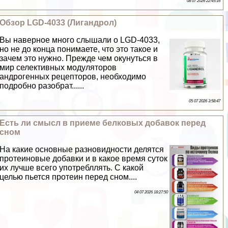
08 07 2026 22:45:16
Обзор LGD-4033 (Лигандрол)
Вы наверное много слышали о LGD-4033,
но не до конца понимаете, что это такое и
зачем это нужно. Прежде чем окунуться в
мир селективных модуляторов
андрогенных рецепторов, необходимо
подробно разобрат......
05 07 2026 3:58:47
Есть ли смысл в приеме белковых добавок перед
сном
На какие основные разновидности делятся
протеиновые добавки и в какое время суток
их лучше всего употрeбллять. С какой
целью пьется протеин перед сном....
04 07 2026 18:27:50