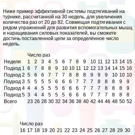
Ниже пример эффективной системы подтягиваний на
турнике, рассчитанной на 30 недель, для увеличения
количества раз от 20 до 82. Совмещая подтягивания с
рядом упражнений для развития вспомогательных мышц
и наращивания силовых показателей, вы сможете
достичь поставленной цели за определённое число
недель.
Число раз
Неделя
1
2
3
4
5
6
7
8
9
10
11
12
13
14
15
Подход 1
6
7
8
8
9
10
10
11
12
12
13
14
14
15
16
Подход 2
5
6
6
7
7
7
8
8
8
9
9
9
10
10
10
Подход 3
5
5
5
5
6
6
6
7
7
7
8
8
8
9
9
Подход 4
4
4
5
5
5
6
6
6
7
7
7
8
8
8
9
Подход 5
3
4
4
5
5
5
6
6
6
7
7
7
8
8
8
Всего
23
26
28
30
32
34
36
38
40
42
44
46
48
50
52
Число раз
16
17
18
19
20
21
22
23
24
25
26
27
28
29
30