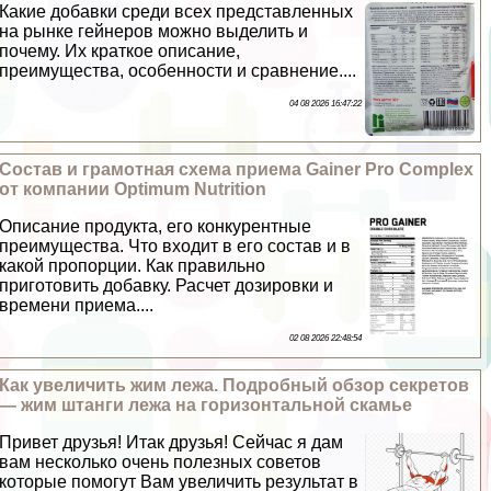
Какие добавки среди всех представленных
на рынке гeйнеров можно выделить и
почему. Их краткое описание,
преимущества, особенности и сравнение....
04 08 2026 16:47:22
Состав и грамотная схема приема Gainer Pro Complex
от компании Optimum Nutrition
Описание продукта, его конкурентные
преимущества. Что входит в его состав и в
какой пропорции. Как правильно
приготовить добавку. Расчет дозировки и
времени приема....
02 08 2026 22:48:54
Как увеличить жим лежа. Подробный обзор секретов
— жим штанги лежа на горизонтальной скамье
Привет друзья! Итак друзья! Сейчас я дам
вам несколько очень полезных советов
которые помогут Вам увеличить результат в