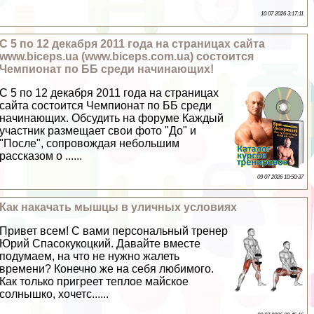
10 07 2026 3:17:11
С 5 по 12 декабря 2011 года на страницах сайта
www.biceps.ua (www.biceps.com.ua) состоится
Чемпионат по ББ среди начинающих!
С 5 по 12 декабря 2011 года на страницах
сайта состоится Чемпионат по ББ среди
начинающих. Обсудить на форуме Каждый
участник размещает свои фото "До" и
"После", сопровождая небольшим
рассказом о ......
09 07 2026 10:50:37
Как накачать мышцы в уличных условиях
Привет всем! С вами персональный тренер
Юрий Спасокукоцкий. Давайте вместе
подумаем, на что не нужно жалеть
времени? Конечно же на себя любимого.
Как только пригреет теплое майское
солнышко, хочетс......