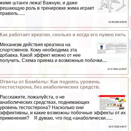
жиме штанги лежа! Важную, и даже
решающую роль в тренировке жима играет
правиль......
01 08 2026 8:50:26
Как работает креатин, сколько и когда его нужно пить
Механизм действия креатина на
спортсменов. Кому необходима эта
добавка. Какой эффект можно от нее
получить. Схема приема и возможные побочки....
31 07 2026 12:35:57
Ответы от Бомбелы: Как поднять уровень
тестостерона, без анаболических средств.
Расскажите, пожалуйста, о не
анаболических средствах, поднимающих
уровень тестостерона? Насколько они
эффективны, и какие возможны побочные эффекты от их
применения? Я думаю, что под «анаболически......
30 07 2026 0:40:57