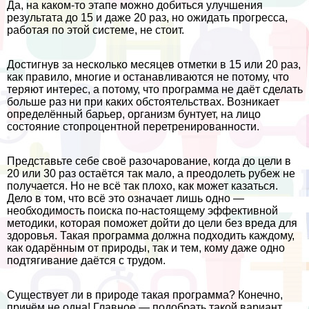
Да, на каком-то этапе можно добиться улучшения
результата до 15 и даже 20 раз, но ожидать прогресса,
работая по этой системе, не стоит.
Достигнув за несколько месяцев отметки в 15 или 20 раз,
как правило, многие и останавливаются не потому, что
теряют интерес, а потому, что программа не даёт сделать
больше раз ни при каких обстоятельствах. Возникает
определённый барьер, организм бунтует, на лицо
состояние стопроцентной перетренированности.
Представьте себе своё разочарование, когда до цели в
20 или 30 раз остаётся так мало, а преодолеть рубеж не
получается. Но не всё так плохо, как может казаться.
Дело в том, что всё это означает лишь одно —
необходимость поиска по-настоящему эффективной
методики, которая поможет дойти до цели без вреда для
здоровья. Такая программа должна подходить каждому,
как одарённым от природы, так и тем, кому даже одно
подтягивание даётся с трудом.
Существует ли в природе такая программа? Конечно,
причём не одна! Главное — подобрать такой вариант,