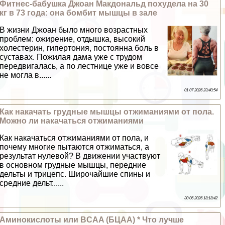
Фитнес-бабушка Джоан Макдональд похудела на 30
кг в 73 года: она бомбит мышцы в зале
В жизни Джоан было много возрастных
проблем: ожирение, отдышка, высокий
холестерин, гипертония, постоянна боль в
суставах. Пожилая дама уже с трудом
передвигалась, а по лестнице уже и вовсе
не могла в......
01 07 2026 23:40:54
Как накачать грудные мышцы отжиманиями от пола.
Можно ли накачаться отжиманиями
Как накачаться отжиманиями от пола, и
почему многие пытаются отжиматься, а
результат нулевой? В движении участвуют
в основном грудные мышцы, передние
дельты и трицепс. Широчайшие спины и
средние дельт......
30 06 2026 18:18:42
Аминокислоты или BCAA (БЦАА) * Что лучше