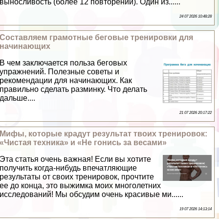
выносливость (более 12 повторений). Один из......
24 07 2026 10:48:28
Составляем грамотные беговые тренировки для
начинающих
В чем заключается польза беговых
упражнений. Полезные советы и
рекомендации для начинающих. Как
правильно сделать разминку. Что делать
дальше....
21 07 2026 20:17:22
Мифы, которые крадут результат твоих тренировок:
«Чистая техника» и «Не гонись за весами»
Эта статья очень важная! Если вы хотите
получить когда-нибудь впечатляющие
результаты от своих тренировок, прочтите
ее до конца, это выжимка моих многолетних
исследований! Мы обсудим очень красивые ми......
19 07 2026 14:13:14