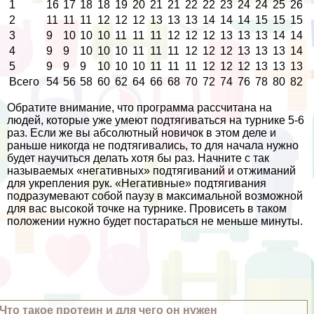
1
16
17
18
18
19
20
21
21
22
22
23
24
24
25
26
2
11
11
11
12
12
12
13
13
13
14
14
14
15
15
15
3
9
10
10
10
11
11
11
12
12
12
13
13
13
14
14
4
9
9
10
10
10
11
11
11
12
12
12
13
13
13
14
5
9
9
9
10
10
10
11
11
11
12
12
12
13
13
13
Всего
54
56
58
60
62
64
66
68
70
72
74
76
78
80
82
Обратите внимание, что программа рассчитана на
людей, которые уже умеют подтягиваться на турнике 5-6
раз. Если же вы абсолютный новичок в этом деле и
раньше никогда не подтягивались, то для начала нужно
будет научиться делать хотя бы раз. Начните с так
называемых «негативных» подтягиваний и отжиманий
для укрепления рук. «Негативные» подтягивания
подразумевают собой паузу в максимальной возможной
для вас высокой точке на турнике. Провисеть в таком
положении нужно будет постараться не меньше минуты.
Что такое протеин и для чего он нужен