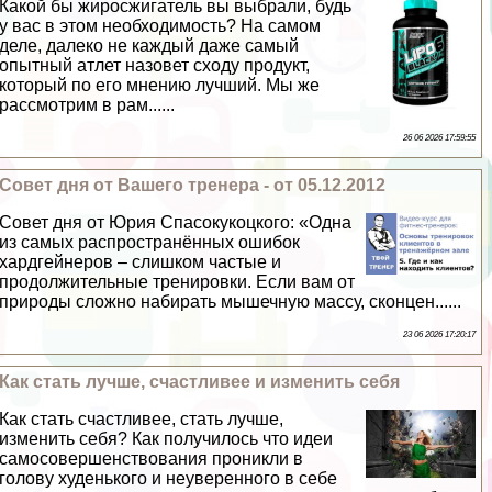
Какой бы жиросжигатель вы выбрали, будь
у вас в этом необходимость? На самом
деле, далеко не каждый даже самый
опытный атлет назовет сходу продукт,
который по его мнению лучший. Мы же
рассмотрим в рам......
26 06 2026 17:59:55
Совет дня от Вашего тренера - от 05.12.2012
Совет дня от Юрия Спасокукоцкого: «Одна
из самых распространённых ошибок
хардгeйнеров – слишком частые и
продолжительные тренировки. Если вам от
природы сложно набирать мышечную массу, сконцен......
23 06 2026 17:20:17
Как стать лучше, счастливее и изменить себя
Как стать счастливее, стать лучше,
изменить себя? Как получилось что идеи
самосовершенствования проникли в
голову худенького и неуверенного в себе