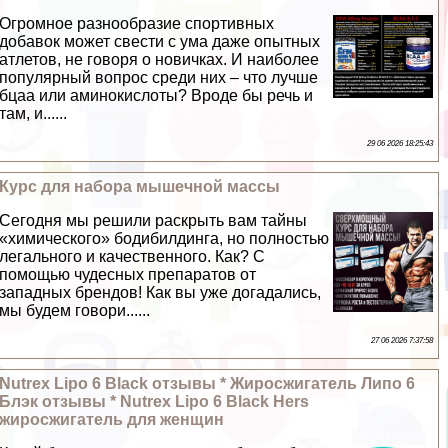
Огромное разнообразие спортивных
добавок может свести с ума даже опытных
атлетов, не говоря о новичках. И наиболее
популярный вопрос среди них – что лучше
бцаа или аминокислоты? Вроде бы речь и
там, и......
29 06 2026 18:25:43
Курс для набора мышечной массы
Сегодня мы решили раскрыть вам тайны
«химического» бодибилдинга, но полностью
легального и качественного. Как? С
помощью чудесных препаратов от
западных брендов! Как вы уже догадались,
мы будем говори......
27 06 2026 7:37:58
Nutrex Lipo 6 Black отзывы * Жиросжигатель Липо 6
Блэк отзывы * Nutrex Lipo 6 Black Hers
жиросжигатель для женщин