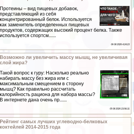
Протеины – вид пищевых добавок,
представляющий из себя
концентрированный белок. Используется
как заменитель определенных пищевых
продуктов, содержащих высокий процент белка. Также
используется спортсм......
06 08 2026 4:24:23
Возможно ли увеличить массу мышц, не увеличивая
слой жира?
Такой вопрос к гуру: Насколько реально
набирать массу без жира или с
максимальным смещением в сторону
мышц? Как правильно рассчитать
калорийность рациона для набора массы?
В интернете дана очень пр......
05 08 2026 23:56:31
Рейтинг самых лучших углеводно-белковых
коктейлей 2014-2015 года