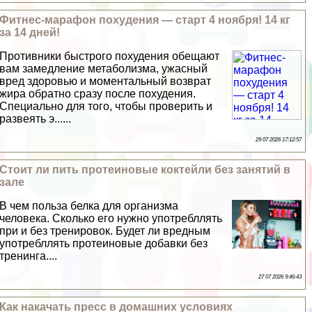
Фитнес-марафон похудения — старт 4 ноября! 14 кг
за 14 дней!
Противники быстрого похудения обещают
вам замедление метаболизма, ужасный
вред здоровью и моментальный возврат
жира обратно сразу после похудения.
Специально для того, чтобы проверить и
развеять э......
29 07 2026 17:12:57
Стоит ли пить протеиновые коктейли без занятий в
зале
В чем польза белка для организма
человека. Сколько его нужно употрeбллять
при и без тренировок. Будет ли вредным
употрeбллять протеиновые добавки без
тренинга....
27 07 2026 9:46:43
Как накачать пресс в домашних условиях