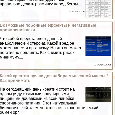
правильно делать разминку перед бегом....
13 07 2026 4:21:11
Возможные побочные эффекты и негативные
проявления деки
Что собой представляет данный
анаболический стероид. Какой вред он
может нанести организму. На что он может
негативно повлиять. Как снизить риск к
минимуму....
11 07 2026 22:14:28
Какой креатин лучше для набора мышечной массы *
Как принимать
На сегодняшний день креатин стоит на
одном ряду с самыми популярными
пищевыми добавками из всей линейки
спортивного питания. Этот натуральный
биологический элемент отвечает за энергетический
обмен орг......