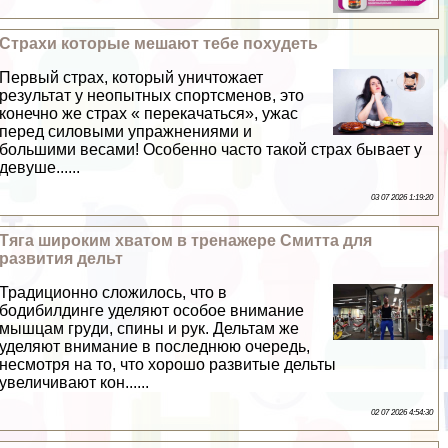
Страхи которые мешают тебе похудеть
Первый страх, который уничтожает
результат у неопытных спортсменов, это
конечно же страх « перекачаться», ужас
перед силовыми упражнениями и
большими весами! Особенно часто такой страх бывает у
дeвyше......
03 07 2026 1:19:20
Тяга широким хватом в тренажере Смитта для
развития дельт
Традиционно сложилось, что в
бодибилдинге уделяют особое внимание
мышцам гpyди, спины и рук. Дельтам же
уделяют внимание в последнюю очередь,
несмотря на то, что хорошо развитые дельты
увеличивают кон......
02 07 2026 4:54:30