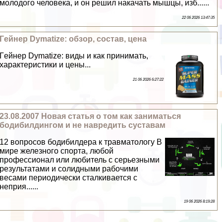
молодого человека, и он решил накачать мышцы, изб......
22 06 2026 13:47:35
Гeйнер Dymatize: обзор, состав, цена
Гeйнер Dymatize: виды и как принимать,
хаpaктеристики и цены...
21 06 2026 6:27:22
23.08.2007 Новая статья о том как заниматься
бодибилдингом и не навредить суставам
12 вопросов бодибилдера к травматологу В
мире железного спорта, любой
профессионал или любитель с серьезными
результатами и солидными рабочими
весами периодически сталкивается с
неприя......
19 06 2026 8:19:28