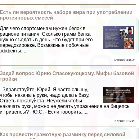
Есть ли вероятность набора жира при употрeблении
протеиновых смесей
Для чего спортсменам нужен белок в
рационе питания. Сколько грамм белка
нужно съедать в день. Что будет при его
передозировке. Возможные побочные
эффекты....
03 08 2026 21:46:39
Задай вопрос Юрию Спасокукоцкому. Мифы базовой
тройки
- Здравствуйте, Юрий. Я часто слышу,
чтобы накачать руки, надо делать базу.
Ответь пожалуйста. Неужели чтобы
накачать руки, можно не делать упражнения на бицепсы
и трицепсы? Ю.С. - Если говорить......
31 07 2026 23:27:45
Как провести грамотную разминку перед силовой