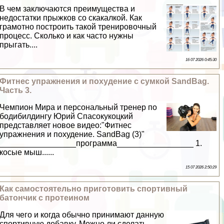
В чем заключаются преимущества и
недостатки прыжков со скакалкой. Как
грамотно построить такой тренировочный
процесс. Сколько и как часто нужны
прыгать....
16 07 2026 0:45:30
Фитнес упражнения и похудение с сумкой SandBag.
Часть 3.
Чемпион Мира и персональный тренер по
бодибилдингу Юрий Спасокукоцкий
представляет новое видео:"Фитнес
упражнения и похудение. SandBag (3)"
_________________программа_________________ 1.
косые мыш......
15 07 2026 2:50:29
Как самостоятельно приготовить спортивный
батончик с протеином
Для чего и когда обычно принимают данную
спортивную добавку. Можно ли сделать