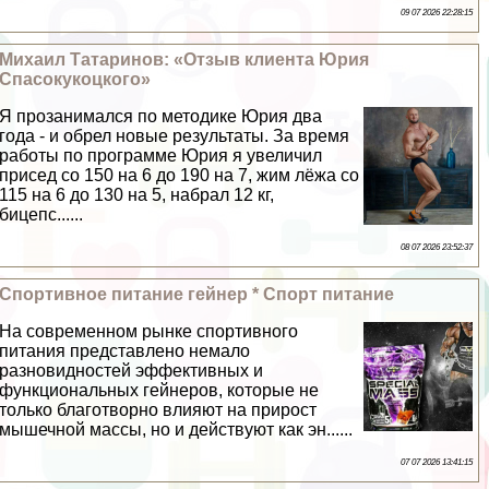
09 07 2026 22:28:15
Михаил Татаринов: «Отзыв клиента Юрия
Спасокукоцкого»
Я прозанимался по методике Юрия два
года - и обрел новые результаты. За время
работы по программе Юрия я увеличил
присед со 150 на 6 до 190 на 7, жим лёжа со
115 на 6 до 130 на 5, набрал 12 кг,
бицепс......
08 07 2026 23:52:37
Спортивное питание гeйнер * Спорт питание
На современном рынке спортивного
питания представлено немало
разновидностей эффективных и
функциональных гeйнеров, которые не
только благотворно влияют на прирост
мышечной массы, но и действуют как эн......
07 07 2026 13:41:15