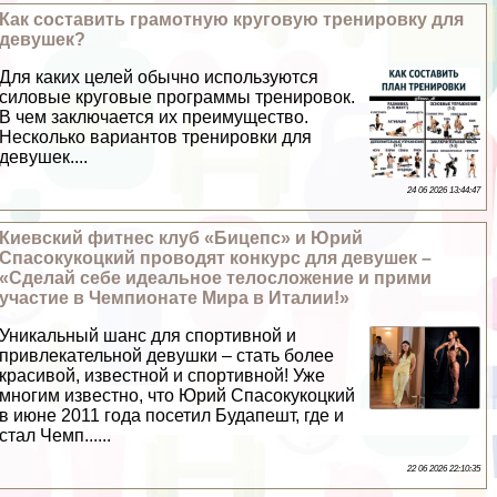
Как составить грамотную круговую тренировку для
дeвyшек?
Для каких целей обычно используются
силовые круговые программы тренировок.
В чем заключается их преимущество.
Несколько вариантов тренировки для
дeвyшек....
24 06 2026 13:44:47
Киевский фитнес клуб «Бицепс» и Юрий
Спасокукоцкий проводят конкурс для дeвyшек –
«Сделай себе идеальное телосложение и прими
участие в Чемпионате Мира в Италии!»
Уникальный шанс для спортивной и
привлекательной дeвyшки – стать более
красивой, известной и спортивной! Уже
многим известно, что Юрий Спасокукоцкий
в июне 2011 года посетил Будапешт, где и
стал Чемп......
22 06 2026 22:10:35