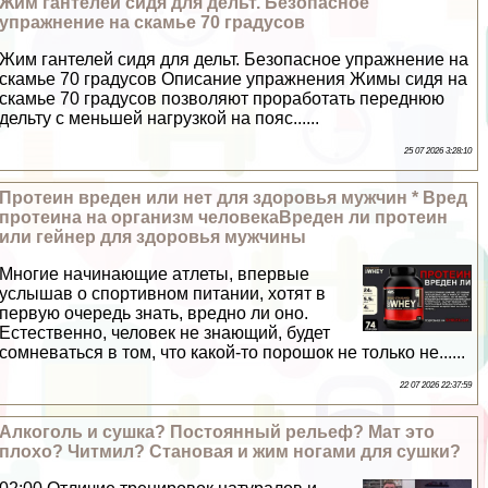
Жим гантелей сидя для дельт. Безопасное
упражнение на скамье 70 градусов
Жим гантелей сидя для дельт. Безопасное упражнение на
скамье 70 градусов Описание упражнения Жимы сидя на
скамье 70 градусов позволяют проработать переднюю
дельту с меньшей нагрузкой на пояс......
25 07 2026 3:28:10
Протеин вреден или нет для здоровья мужчин * Вред
протеина на организм человекаВреден ли протеин
или гeйнер для здоровья мужчины
Многие начинающие атлеты, впервые
услышав о спортивном питании, хотят в
первую очередь знать, вредно ли оно.
Естественно, человек не знающий, будет
сомневаться в том, что какой-то порошок не только не......
22 07 2026 22:37:59
Алкоголь и сушка? Постоянный рельеф? Мат это
плохо? Читмил? Становая и жим ногами для сушки?