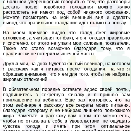
с большой уверенностью говорить о том, что разговоры
дескать после подобного голодания можно жутко
растолстеть не имеют под собой никакого основания.
Можете посмотреть на мой внешний вид и сделать
вывод, что правильное голодание идет только на пользу.
На моем примере видно что голод сжег жировые
отложения, а учитывая тот факт, что я голодал правильно
и системно, от этого не упали мои силовые показатели.
Также это стало возможно благодаря тому, что я
пpaктически не потерял мышечной массы.
Друзья мои, на днях будет закрытый вебинар, на котором
я расскажу как я питаюсь после голодания, на что я
обращаю внимание, что я ем для того, чтобы не набрать
жировых отложений.
В обязательном порядке оставьте адрес своей почты,
подпишитесь в секретную качалку и я пришлю вам
приглашение на вебинар. Еще раз повторюсь, что на
этом вебинаре я расскажу все секреты моего питания,
благодаря которому я не набираю лишнего подкожного
жира. Заметьте, я расскажу вам о том что можно есть,
чтобы не отказывать себе в удовольствии, не ощущать
чувства голода и иметь при этом оптимальное