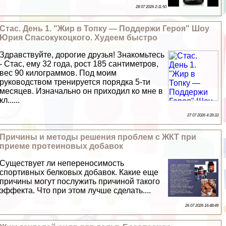
28 07 2026 2:11:50
Стас. День 1. "Жир в Топку — Поддержи Героя" Шоу
Юрия Спасокукоцкого. Худеем быстро
Здравствуйте, дорогие друзья! Знакомьтесь
- Стас, ему 32 года, рост 185 сантиметров,
вес 90 килограммов. Под моим
руководством тренируется порядка 5-ти
месяцев. Изначально он приходил ко мне в
кл......
27 07 2026 4:39:33
Причины и методы решения проблем с ЖКТ при
приеме протеиновых добавок
Существует ли непереносимость
спортивных белковых добавок. Какие еще
причины могут послужить причиной такого
эффекта. Что при этом лучше сделать....
26 07 2026 16:48:49