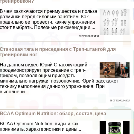
тренировкой?
В чем заключаются преимущества и польза
разминки перед силовым занятием. Как
правильно ее провести, какие упражнения
стоит выбрать. Полезные рекомендации....
30 07 2026 20:54:53
Становая тяга и приседания с Треп-штангой для
тренировки ног
На данном видео Юрий Спасокукоцкий
продемонстрирует приседание с треп-
грифом, позволяющим приседать
минимально нагружая позвоночник. Юрий расскажет
технику выполнения данного упражнения. При
выполнени......
29 07 2026 22:48:32
BCAA Optimum Nutrition: обзор, состав, цена
BCAA Optimum Nutrition: виды и как
принимать, хаpaктеристики и цены...