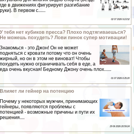
где в движениях фигурирует разгибание
руки). В первом с......
02 07 2026 9:23:52
У тебя нет кубиков пресса? Плохо подтягиваешься?
Не можешь похудеть? Лови пинок супер мотивации!
Знакомься - это Джон! Он не может
подняться с кровати потому что он очень
жирный, но он в этом не виноват! Чтобы
похудеть нужно ограничивать себя в еде, а
еда очень вкусная! Бедному Джону очень плох......
01 07 2026 0:35:20
Влияет ли гeйнер на потенцию
Почему у некоторых мужчин, принимающих
гeйнеры, появляются проблемы с
потенцией - возможные причины и пути их
решения....
29 06 2026 20:59:24