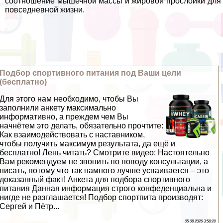
соотношение мышечной массы и жировой прослойки для
повседневной жизни.
Подбор спортивного питания под Ваши цели
(бесплатно)
Для этого нам необходимо, чтобы Вы
заполнили анкету максимально
информативно, а преждем чем Вы
начнётем это делать, обязательно прочтите:
Как взаимодействовать с наставником,
чтобы получить максимум результата, да ещё и
бесплатно! Лень читать? Смотрите видео: Настоятельно
Вам рекомендуем не звонить по поводу консультации, а
писать, потому что так намного лучше усваивается – это
доказанный факт! Анкета для подбора спортивного
питания Данная информация строго конфеденциальна и
нигде не разглашается! Подбор спортпита производят:
Сергeй и Пётр...
05 08 2026 3:58:28