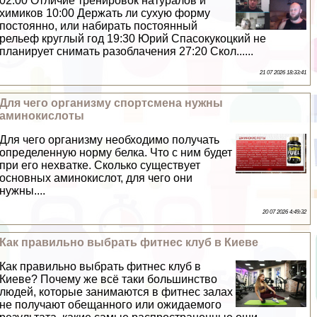
02:00 Отличие тренировок натуралов и
химиков 10:00 Держать ли сухую форму
постоянно, или набирать постоянный
рельеф круглый год 19:30 Юрий Спасокукоцкий не
планирует снимать разоблачения 27:20 Скол......
21 07 2026 18:33:41
Для чего организму спортсмена нужны
аминокислоты
Для чего организму необходимо получать
определенную норму белка. Что с ним будет
при его нехватке. Сколько существует
основных аминокислот, для чего они
нужны....
20 07 2026 4:49:32
Как правильно выбрать фитнес клуб в Киеве
Как правильно выбрать фитнес клуб в
Киеве? Почему же всё таки большинство
людей, которые занимаются в фитнес залах
не получают обещанного или ожидаемого