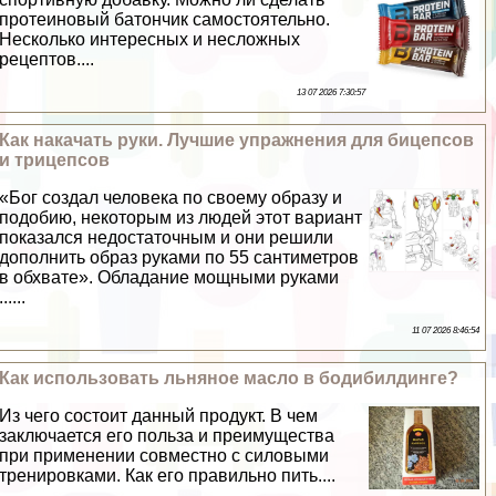
протеиновый батончик самостоятельно.
Несколько интересных и несложных
рецептов....
13 07 2026 7:30:57
Как накачать руки. Лучшие упражнения для бицепсов
и трицепсов
«Бог создал человека по своему образу и
подобию, некоторым из людей этот вариант
показался недостаточным и они решили
дополнить образ руками по 55 сантиметров
в обхвате». Обладание мощными руками
......
11 07 2026 8:46:54
Как использовать льняное масло в бодибилдинге?
Из чего состоит данный продукт. В чем
заключается его польза и преимущества
при применении совместно с силовыми
тренировками. Как его правильно пить....