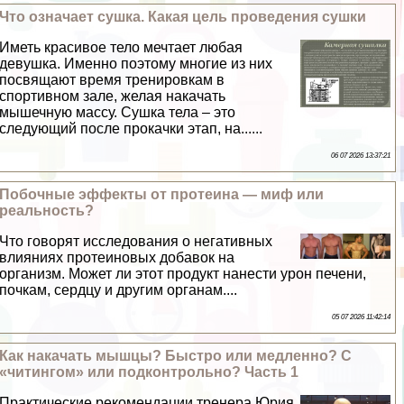
Что означает сушка. Какая цель проведения сушки
Иметь красивое тело мечтает любая
дeвyшка. Именно поэтому многие из них
посвящают время тренировкам в
спортивном зале, желая накачать
мышечную массу. Сушка тела – это
следующий после прокачки этап, на......
06 07 2026 13:37:21
Побочные эффекты от протеина — миф или
реальность?
Что говорят исследования о негативных
влияниях протеиновых добавок на
организм. Может ли этот продукт нанести урон печени,
почкам, сердцу и другим органам....
05 07 2026 11:42:14
Как накачать мышцы? Быстро или медленно? С
«читингом» или подконтрольно? Часть 1
Пpaктические рекомендации тренера Юрия