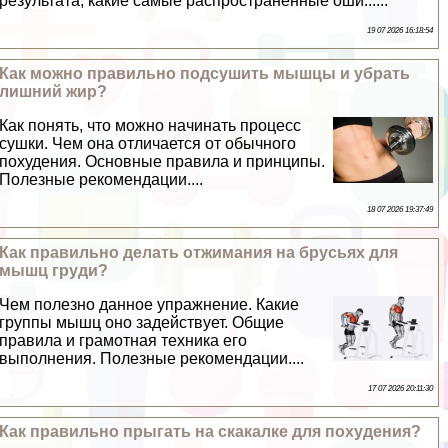
результата, какие самые распространенные оши......
19 07 2026 16:18:54
Как можно правильно подсушить мышцы и убрать
лишний жир?
Как понять, что можно начинать процесс
сушки. Чем она отличается от обычного
похудения. Основные правила и принципы.
Полезные рекомендации....
18 07 2026 19:37:49
Как правильно делать отжимания на брусьях для
мышц гpyди?
Чем полезно данное упражнение. Какие
группы мышц оно задействует. Общие
правила и грамотная техника его
выполнения. Полезные рекомендации....
17 07 2026 20:11:30
Как правильно прыгать на скакалке для похудения?