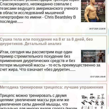
Спасокукоцкого, неожиданно совпали с
тезисами ведущего американского ученого
в области исследований мышечной
гипертрофии по имени - Chris Beardsley В
последне......
04 07 2026 13:36:56
Сушка тела или похудение на 8 кг за 8 дней, без
диуретиков. Детальный анализ
Итак, сегодня мы рассмотрим еще один
пример стремительного похудение без
применения диуретических средств и без
потери мышечной массы - то есть преимущественно за
счет жира. Что означает «без диуретич......
03 07 2026 1:56:40
Методика тренировки трицепса: лучшие упражнения
Трицепс можно тренировать с двумя
целями: увеличение массы рук или же
увеличения силы данной мышцы, что
актуально для многих видов спорта (везде