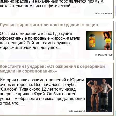
именно красивый накачанный торс является прямым
доказательством силы и физической ......
19 07 2026 18:26:18
Лучшие жиросжигатели для похудения женщин
Отзывы о жиросжигателях. Где купить
эффективные природные жиросжигатели
для женщин? Рейтинг самых лучших
жиросжигателей для дeвyшек....
16 07 2026 21:19:47
Константин Гундарев: «От ожирения к серебряной
медали на соревнованиях»
История наших взаимоотношений с Юрием
очень интересна. Все началось в клубе
“Самсон”. Туда около 12 лет тому назад
впервые пришел Юрий. Он был сложен
ужасным образом и не имел представления
о том, что......
15 07 2026 11:37:35