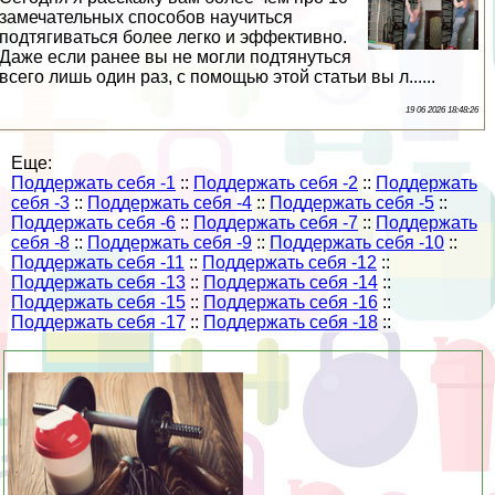
замечательных способов научиться
подтягиваться более легко и эффективно.
Даже если ранее вы не могли подтянуться
всего лишь один раз, с помощью этой статьи вы л......
19 06 2026 18:48:26
Еще:
Поддержать себя -1
::
Поддержать себя -2
::
Поддержать
себя -3
::
Поддержать себя -4
::
Поддержать себя -5
::
Поддержать себя -6
::
Поддержать себя -7
::
Поддержать
себя -8
::
Поддержать себя -9
::
Поддержать себя -10
::
Поддержать себя -11
::
Поддержать себя -12
::
Поддержать себя -13
::
Поддержать себя -14
::
Поддержать себя -15
::
Поддержать себя -16
::
Поддержать себя -17
::
Поддержать себя -18
::