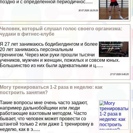
поздно и с определенной периодичнос......
30 07 2026 18:29:26
Человек, который слушал голос своего организма:
чудаки в фитнес-клубе
Я 27 лет занимаюсь бодибилдингом и более
20 лет занимаюсь персональным
тренингом. Через мои руки прошли тысячи
учеников, мужчин и женщин, пожилых и совсем юных.
Большинство из них были адекватными и ц......
27 07 2026 9:40:29
Могу тренироваться 1-2 раза в неделю: как
построить занятия?
Такие вопросы мне очень часто задают,
например дальнобойщики или люди
работающие вахтовым методом. Часто
бывает, что человек может провести со
штангой только 2 или даже 1 тренировку в
неделю, как в э......