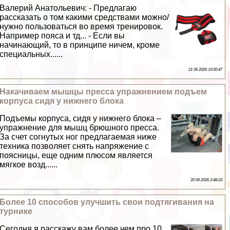
Валерий Анатольевич: - Предлагаю
рассказать о том какими средствами можно/
нужно пользоваться во время тренировок.
Например пояса и тд... - Если вы
начинающий, то в принципе ничем, кроме
специальных......
21 06 2026 19:50:47
Накачиваем мышцы пресса упражнением подъем
корпуса сидя у нижнего блока
Подъемы корпуса, сидя у нижнего блока –
упражнение для мышц брюшного пресса.
За счет согнутых ног предлагаемая ниже
техника позволяет снять напряжение с
поясницы, еще одним плюсом является
мягкое возд......
20 06 2026 2:48:33
Более 10 способов улучшить свои подтягивания на
турнике
Сегодня я расскажу вам более чем про 10