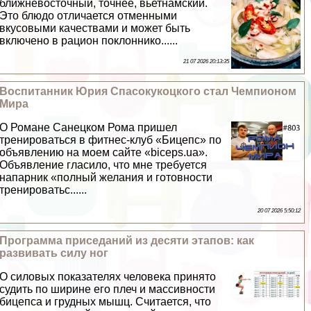
ближневосточный, точнее, вьетнамский.
Это блюдо отличается отменными
вкусовыми качествами и может быть
включено в рацион поклоннико......
21 07 2026 20:13:35
Воспитанник Юрия Спасокукоцкого стал Чемпионом
Мира
О Романе Санецком Рома пришел
тренироваться в фитнес-клуб «Бицепс» по
объявлению на моем сайте «biceps.ua».
Объявление гласило, что мне требуется
напарник «полный желания и готовности
тренироватьс......
20 07 2026 5:50:12
Программа приседаний из десяти этапов: как
развивать силу ног
О силовых показателях человека принято
судить по ширине его плеч и массивности
бицепса и грудных мышц. Считается, что