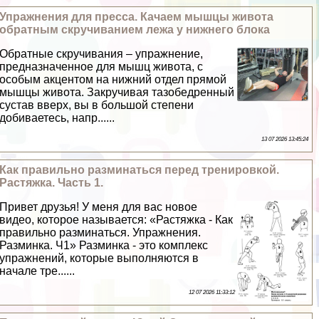
Упражнения для пресса. Качаем мышцы живота
обратным скручиванием лежа у нижнего блока
Обратные скручивания – упражнение,
предназначенное для мышц живота, с
особым акцентом на нижний отдел прямой
мышцы живота. Закручивая тазобедренный
сустав вверх, вы в большой степени
добиваетесь, напр......
13 07 2026 13:45:24
Как правильно разминаться перед тренировкой.
Растяжка. Часть 1.
Привет друзья! У меня для вас новое
видео, которое называется: «Растяжка - Как
правильно разминаться. Упражнения.
Разминка. Ч1» Разминка - это комплекс
упражнений, которые выполняются в
начале тре......
12 07 2026 11:33:12