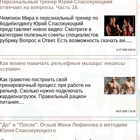
Персональный тренер Юрий Спасокукоцкий
отвечает на вопросы. Часть 16.
Чемпион Мира и персональный тренер по
бодибилдингу Юрий Спасокукоцкий
представляет новое видео: Смотрите в
категории полезные советы специалистов
рубрику Вопрос и Ответ. Есть возможность скачать ви......
11 07 2026 4:52:53
Как можно накачать рельефные мышцы: нюансы
«сушки»
Как грамотно построить свой
тренировочный процесс при работе на
рельеф. Сколько нужно подключать
кардионагрузок. Правильный рацион
питания....
09 07 2026 7:16:36
"До" и "После". Отзыв Жени Лифанова о методике
Юрия Спасокукоцкого