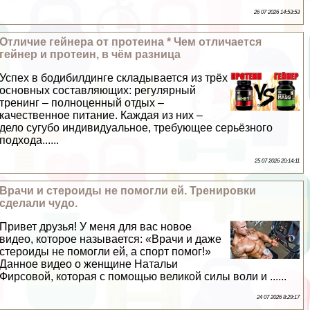
26 07 2026 14:53:53
Отличие гeйнера от протеина * Чем отличается
гeйнер и протеин, в чём разница
Успех в бодибилдинге складывается из трёх
основных составляющих: регулярный
тренинг – полноценный отдых –
качественное питание. Каждая из них –
дело сугубо индивидуальное, требующее серьёзного
подхода......
25 07 2026 20:14:11
Врачи и стероиды не помогли ей. Тренировки
сделали чудо.
Привет друзья! У меня для вас новое
видео, которое называется: «Врачи и даже
стероиды не помогли ей, а спорт помог!»
Данное видео о женщине Натальи
Фирсовой, которая с помощью великой силы воли и ......
24 07 2026 8:29:17