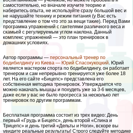
самостоятельно, но вначале изучите теорию и
наберитесь опыта, не используйте сразу большой вес и
не нарушайте технику и режим питания (у Вас есть
представление о том что это за вещи такие). Перед Вами
программа упражнений с гантелями различного веса и
скамьей с регулируемым углом наклона. Данный
комплекс упражнений — это план тренировок в
домашних условиях.
Автор программы —
персональный тренер по
бодибилдингу из Киева — Юрий Спасокукоцкий
. Юрий
является мастером спорта по бодибилдингу, он работает
тренером и сам непрерывно тренируется уже более 18
лет. На его сайте «Бицепс» представлена его
собственная методика тренировок. Утверждается что
можно накачать мышцы и похудеть уже за 3-6 месяцев,
даже если у вас не было прогресса за несколько лет
тренировок по другим программам.
Бесплатная программа состоит из трех видео: День
первый «Гpyдь и Бицепс», день второй «Спина и
Трицепс» и день третий «Дельты и Ноги», вскоре вы
увидите реальные результаты! Строго следуйте методике