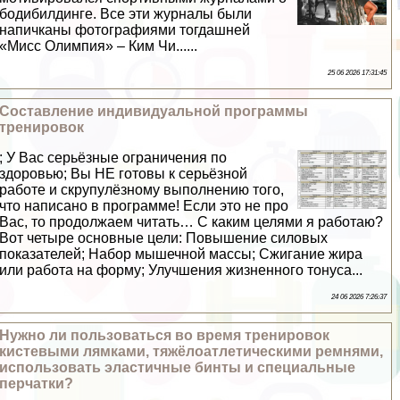
бодибилдинге. Все эти журналы были
напичканы фотографиями тогдашней
«Мисс Олимпия» – Ким Чи......
25 06 2026 17:31:45
Составление индивидуальной программы
тренировок
; У Вас серьёзные ограничения по
здоровью; Вы НЕ готовы к серьёзной
работе и скрупулёзному выполнению того,
что написано в программе! Если это не про
Вас, то продолжаем читать… С каким целями я работаю?
Вот четыре основные цели: Повышение силовых
показателей; Набор мышечной массы; Сжигание жира
или работа на форму; Улучшения жизненного тонуса...
24 06 2026 7:26:37
Нужно ли пользоваться во время тренировок
кистевыми лямками, тяжёлоатлетическими ремнями,
использовать эластичные бинты и специальные
перчатки?