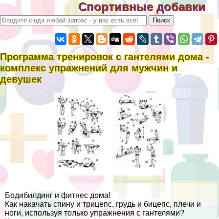
Спортивные добавки
Программа тренировок с гантелями дома -
комплекс упражнений для мужчин и
дeвyшек
Бодибилдинг и фитнес дома!
Как накачать спину и трицепс, гpyдь и бицепс, плечи и
ноги, используя только упражнения с гантелями?