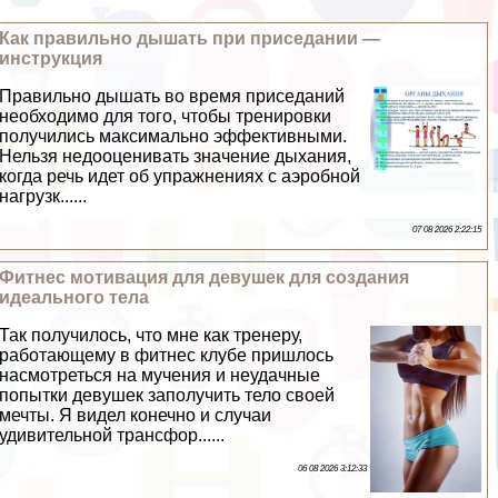
Как правильно дышать при приседании —
инструкция
Правильно дышать во время приседаний
необходимо для того, чтобы тренировки
получились максимально эффективными.
Нельзя недооценивать значение дыхания,
когда речь идет об упражнениях с аэробной
нагрузк......
07 08 2026 2:22:15
Фитнес мотивация для дeвyшек для создания
идеального тела
Так получилось, что мне как тренеру,
работающему в фитнес клубе пришлось
насмотреться на мучения и неудачные
попытки дeвyшек заполучить тело своей
мечты. Я видел конечно и случаи
удивительной трaнcфор......
06 08 2026 3:12:33