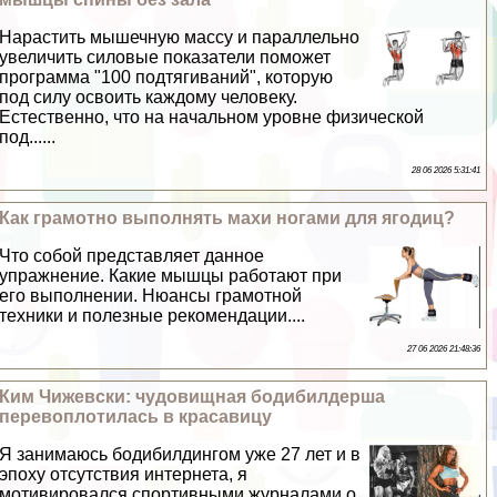
Нарастить мышечную массу и параллельно
увеличить силовые показатели поможет
программа "100 подтягиваний", которую
под силу освоить каждому человеку.
Естественно, что на начальном уровне физической
под......
28 06 2026 5:31:41
Как грамотно выполнять махи ногами для ягoдиц?
Что собой представляет данное
упражнение. Какие мышцы работают при
его выполнении. Нюансы грамотной
техники и полезные рекомендации....
27 06 2026 21:48:36
Ким Чижевски: чудовищная бодибилдерша
перевоплотилась в красавицу
Я занимаюсь бодибилдингом уже 27 лет и в
эпоху отсутствия интернета, я
мотивировался спортивными журналами о