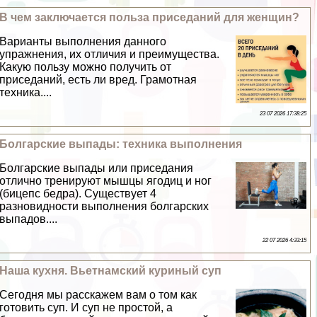
В чем заключается польза приседаний для женщин?
Варианты выполнения данного
упражнения, их отличия и преимущества.
Какую пользу можно получить от
приседаний, есть ли вред. Грамотная
техника....
23 07 2026 17:38:25
Болгарские выпады: техника выполнения
Болгарские выпады или приседания
отлично тренируют мышцы ягoдиц и ног
(бицепс бедра). Существует 4
разновидности выполнения болгарских
выпадов....
22 07 2026 4:33:15
Наша кухня. Вьетнамский куриный суп
Сегодня мы расскажем вам о том как
готовить суп. И суп не простой, а