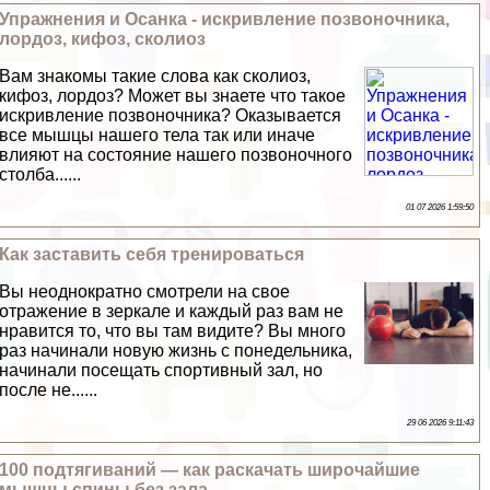
Упражнения и Осанка - искривление позвоночника,
лордоз, кифоз, сколиоз
Вам знакомы такие слова как сколиоз,
кифоз, лордоз? Может вы знаете что такое
искривление позвоночника? Оказывается
все мышцы нашего тела так или иначе
влияют на состояние нашего позвоночного
столба......
01 07 2026 1:59:50
Как заставить себя тренироваться
Вы неоднократно смотрели на свое
отражение в зеркале и каждый раз вам не
нравится то, что вы там видите? Вы много
раз начинали новую жизнь с понедельника,
начинали посещать спортивный зал, но
после не......
29 06 2026 9:11:43
100 подтягиваний — как раскачать широчайшие
мышцы спины без зала