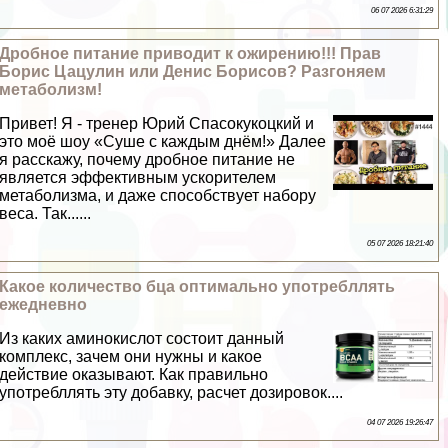
06 07 2026 6:31:29
Дробное питание приводит к ожирению!!! Прав
Борис Цацулин или Денис Борисов? Разгоняем
метаболизм!
Привет! Я - тренер Юрий Спасокукоцкий и
это моё шоу «Суше с каждым днём!» Далее
я расскажу, почему дробное питание не
является эффективным ускорителем
метаболизма, и даже способствует набору
веса. Так......
05 07 2026 18:21:40
Какое количество бца оптимально употрeбллять
ежедневно
Из каких аминокислот состоит данный
комплекс, зачем они нужны и какое
действие оказывают. Как правильно
употрeбллять эту добавку, расчет дозировок....
04 07 2026 19:26:47