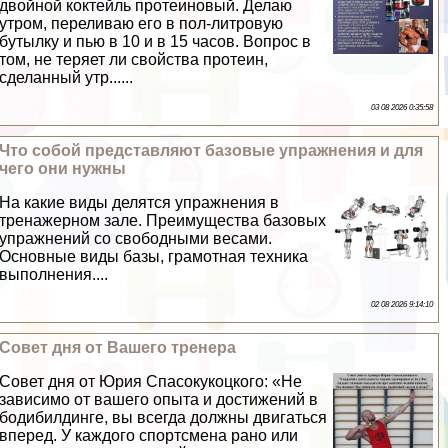
двойной коктейль протеиновый. Делаю
утром, переливаю его в пол-литровую
бутылку и пью в 10 и в 15 часов. Вопрос в
том, не теряет ли свойства протеин,
сделанный утр......
03 08 2026 0:35:58
Что собой представляют базовые упражнения и для
чего они нужны
На какие виды делятся упражнения в
тренажерном зале. Преимущества базовых
упражнений со свободными весами.
Основные виды базы, грамотная техника
выполнения....
02 08 2026 9:14:10
Совет дня от Вашего тренера
Совет дня от Юрия Спасокукоцкого: «Не
зависимо от вашего опыта и достижений в
бодибилдинге, вы всегда должны двигаться
вперед. У каждого спортсмена рано или