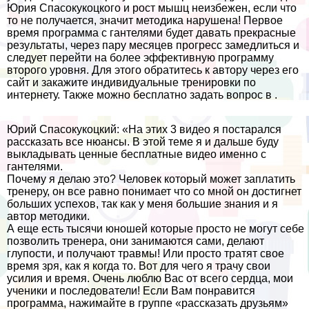
Юрия Спасокукоцкого и рост мышц неизбежен, если что
то не получается, значит методика нарушена! Первое
время программа с гантелями будет давать прекрасные
результаты, через пару месяцев прогресс замедлиться и
следует перейти на более эффективную программу
второго уровня. Для этого обратитесь к автору через его
сайт и закажите индивидуальные тренировки по
интернету. Также можно бесплатно задать вопрос в .
Юрий Спасокукоцкий: «На этих 3 видео я постарался
рассказать все нюансы. В этой теме я и дальше буду
выкладывать ценные бесплатные видео именно с
гантелями.
Почему я делаю это? Человек который может заплатить
тренеру, он все равно понимает что со мной он достигнет
больших успехов, так как у меня большие знания и я
автор методики.
А еще есть тысячи юношей которые просто не могут себе
позволить тренера, они занимаются сами, делают
глупости, и получают травмы! Или просто тратят свое
время зря, как я когда то. Вот для чего я трачу свои
усилия и время. Очень люблю Вас от всего сердца, мои
ученики и последователи! Если Вам понравится
программа, нажимайте в группе «рассказать друзьям»