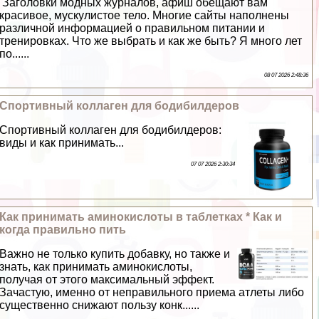
Заголовки модных журналов, афиш обещают вам
красивое, мускулистое тело. Многие сайты наполнены
различной информацией о правильном питании и
тренировках. Что же выбрать и как же быть? Я много лет
по......
08 07 2026 2:48:36
Спортивный коллаген для бодибилдеров
Спортивный коллаген для бодибилдеров:
виды и как принимать...
07 07 2026 2:30:34
Как принимать аминокислоты в таблетках * Как и
когда правильно пить
Важно не только купить добавку, но также и
знать, как принимать аминокислоты,
получая от этого максимальный эффект.
Зачастую, именно от неправильного приема атлеты либо
существенно снижают пользу конк......