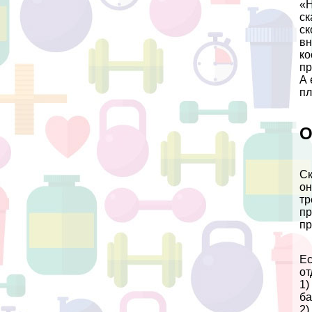
«Н
ск
ск
вн
ко
пр
А 
пл
О
Ск
он
тр
пр
пр
Ес
от
1)
бa
2)