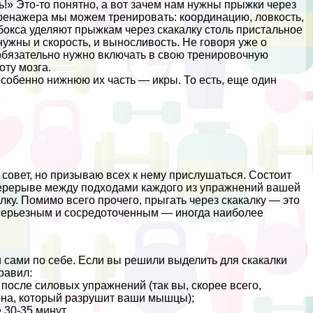
ь!» Это-то понятно, а вот зачем нам нужны прыжки через
тренажера мы можем тренировать: координацию, ловкость,
 бокса уделяют прыжкам через скакалку столь пристальное
нужны и скорость, и выносливость. Не говоря уже о
обязательно нужно включать в свою тренировочную
ту мозга.
особенно нижнюю их часть — икры. То есть, еще один
совет, но призываю всех к нему прислушаться. Состоит
перерыве между подходами каждого из упражнений вашей
ку. Помимо всего прочего, прыгать через скакалку — это
о серьезным и сосредоточенным — иногда наиболее
и сами по себе. Если вы решили выделить для скакалки
равил:
после силовых упражнений (так вы, скорее всего,
она, который разрушит ваши мышцы);
30-35 минут.