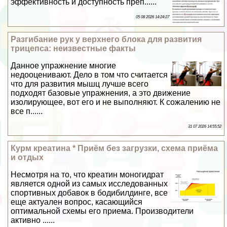
эффективность и доступность преп......
05 08 2026 14:24:27
Разгибание рук у верхнего блока для развития
трицепса: неизвестные факты
Данное упражнение многие
недооценивают. Дело в том что считается
что для развития мышц лучше всего
подходят базовые упражнения, а это движение
изолирующее, вот его и не выполняют. К сожалению не
все п......
31 07 2026 14:55:52
Курм креатина * Приём без загрузки, схема приёма
и отдых
Несмотря на то, что креатин моногидрат
является одной из самых исследованных
спортивных добавок в бодибилдинге, все
еще актуален вопрос, касающийся
оптимальной схемы его приема. Производители
активно ......