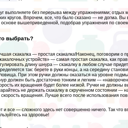
уг выполняете без перерыва между упражнениями; отдых м
ких кругов. Впрочем, все, что было сказано — не догма. 
 основе вышеприведенной, подобрав упражнения по своему
то выбрать?
чшая скакалка — простая скакалка!Наконец, поговорим о 
какалочных устройств» — самая простая скакалка, как пра
гулировать длину шнура — скакалку в любом случае придет
ределяется так: берете в руки концы, а на середину станов
ловища. При этом ручки должны оказаться на уровне подмы
ур должен быть достаточно тонким и легким — «навороченн
орость их вращения будет более низкой. Ручки не должны в
арайтесь не держать скакалку в скрученном состоянии — на
 скорость вращения. Лучше всего после использования пове
т и все — сложного здесь нет совершенно ничего. Так что 
льзуйтесь на здоровье!