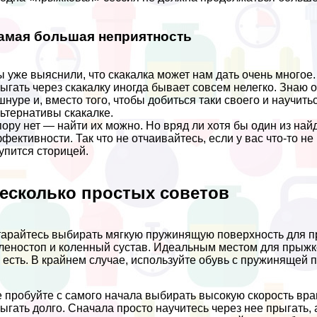
амая большая неприятность
 уже выяснили, что скакалка может нам дать очень многое.
ыгать через скакалку иногда бывает совсем нелегко. Знаю о
шнуре и, вместо того, чтобы добиться таки своего и научить
ьтернативы скакалке.
ору нет — найти их можно. Но вряд ли хотя бы один из най
фективности. Так что не отчаивайтесь, если у вас что-то н
упится сторицей.
есколько простых советов
арайтесь выбирать мягкую пружинящую поверхность для пр
леностоп и коленный сустав. Идеальным местом для прыжко
 есть. В крайнем случае, используйте обувь с пружинящей 
 пробуйте с самого начала выбирать высокую скорость вра
ыгать долго. Сначала просто научитесь через нее прыгать, 