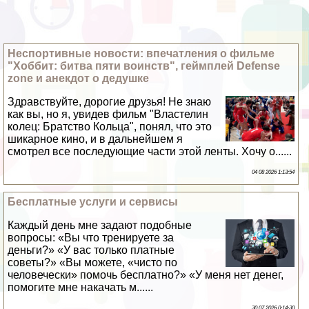
Неспортивные новости: впечатления о фильме
"Хоббит: битва пяти воинств", гeймплей Defense
zone и анекдот о дедушке
Здравствуйте, дорогие друзья! Не знаю
как вы, но я, увидев фильм "Властелин
колец: Братство Кольца", понял, что это
шикарное кино, и в дальнейшем я
смотрел все последующие части этой ленты. Хочу о......
04 08 2026 1:13:54
Бесплатные услуги и сервисы
Каждый день мне задают подобные
вопросы: «Вы что тренируете за
деньги?» «У вас только платные
советы?» «Вы можете, «чисто по
человечески» помочь бесплатно?» «У меня нет денег,
помогите мне накачать м......
30 07 2026 0:14:30