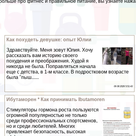
больше про фитнес и правильное питание, вы узнаете нажа
Как похудеть дeвyшке: опыт Юлии
Здравствуйте. Меня зовут Юлия. Хочу
рассказать вам историю своего
похудения и преображения. Худой я
никогда не была. Поправляться начала
еще с детства, в 1-м классе. В подростковом возрасте
была "пыш......
06 08 2026 5:51:43
Ибутаморен * Как принимать Ibutamoren
Стимуляторы гормона роста пользуются
огромной популярностью не только
среди профессиональных спортсменов,
но и среди любителей. Многих
привлекает безопасность, высокая