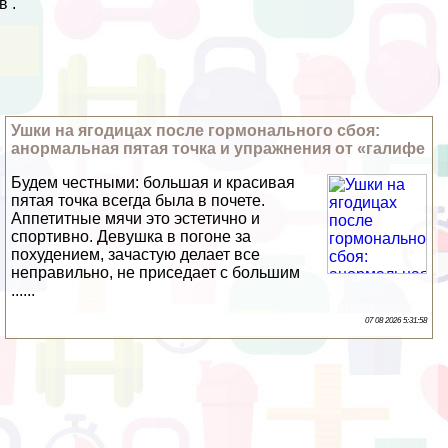
в .
Ушки на ягoдицах после гормонального сбоя:
анормальная пятая точка и упражнения от «галифе
Будем честными: большая и красивая
пятая точка всегда была в почете.
Аппетитные мячи это эстетично и
спортивно. Дeвyшка в погоне за
похудением, зачастую делает все
неправильно, не приседает с большим
......
07 08 2026 5:31:58