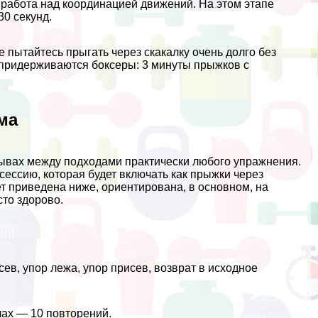
 работа над координацией движений. На этом этапе
30 секунд.
 пытайтесь прыгать через скакалку очень долго без
 придерживаются боксеры: 3 минуты прыжков с
ма
ерывах между подходами пpaктически любого упражнения.
ессию, которая будет включать как прыжки через
ет приведена ниже, ориентирована, в основном, на
сто здорово.
ев, упор лежа, упор присев, возврат в исходное
чах — 10 повторений.