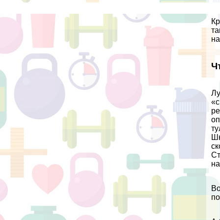
Кр
та
на
Ч
Лу
«с
ре
оп
ту
Шн
ск
Ст
на
Во
по