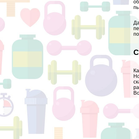
об
пы
Да
пе
по
С
Ка
Но
ск
ра
Во