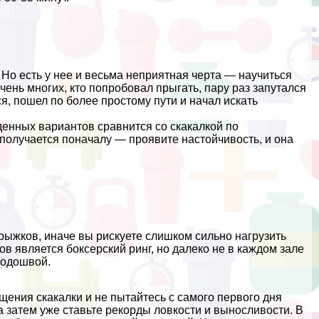
 Но есть у нее и весьма неприятная черта — научиться
чень многих, кто попробовал прыгать, пару раз запутался
ся, пошел по более простому пути и начал искать
денных вариантов сравнится со скакалкой по
е получается поначалу — проявите настойчивость, и она
ыжков, иначе вы рискуете слишком сильно нагрузить
в является боксерский ринг, но далеко не в каждом зале
подошвой.
щения скакалки и не пытайтесь с самого первого дня
а затем уже ставьте рекорды ловкости и выносливости. В