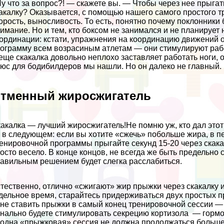
у что за вопрос?! — скажете вы. — Чтобы через нее прыгат
акалку? Оказывается, с помощью нашего самого простого 
орость, выносливость. То есть, понятно почему поклонники
имание. Но и тем, кто боксом не занимался и не планирует 
ординации: кстати, упражнения на координацию движений 
ограмму всем возрасиным атлетам — они стимулируют рабо
еще скакалка довольно неплохо заставляет работать ноги, 
юс для бодибилдеров мы нашли. Но он далеко не главный.
тменный жиросжигатель
акалка — лучший жиросжигатель!Не помню уж, кто дал этот 
 в следующем: если вы хотите «сжечь» побольше жира, в 
енировочной программы прыгайте секунд 15-20 через скакал
осто весело. В конце концов, не всегда же быть предельн
авильным решением будет слегка расслабиться.
тественно, отлично «сжигают» жир прыжки через скакалку 
дельное время, старайтесь придерживаться двух простых п
 не ставить прыжки в самый конец тренировочной сессии — 
нaльно будете стимулировать секрецию кортизола — горм
 одна «прыжковая» сессия не должна продолжаться больше 