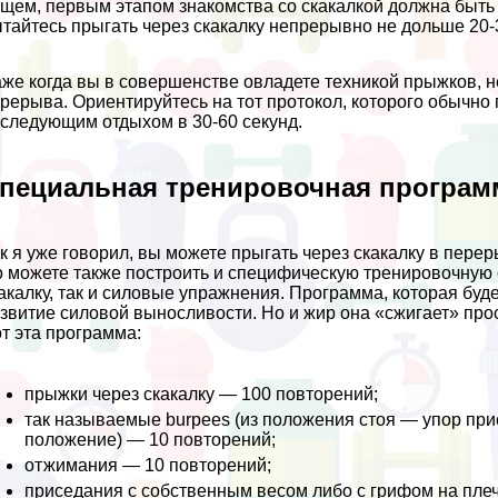
щем, первым этапом знакомства со скакалкой должна быть
тайтесь прыгать через скакалку непрерывно не дольше 20-
же когда вы в совершенстве овладете техникой прыжков, не
рерыва. Ориентируйтесь на тот протокол, которого обычно
следующим отдыхом в 30-60 секунд.
пециальная тренировочная програм
к я уже говорил, вы можете прыгать через скакалку в пер
 можете также построить и специфическую тренировочную с
акалку, так и силовые упражнения. Программа, которая буд
звитие силовой выносливости. Но и жир она «сжигает» про
т эта программа:
прыжки через скакалку — 100 повторений;
так называемые burpees (из положения стоя — упор прис
положение) — 10 повторений;
отжимания — 10 повторений;
приседания с собственным весом либо с грифом на пле