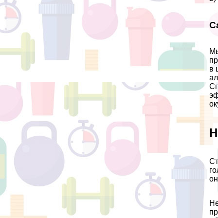
С
Мы
пр
в 
ал
Сп
эф
ок
Н
Ст
го
он
Не
пр