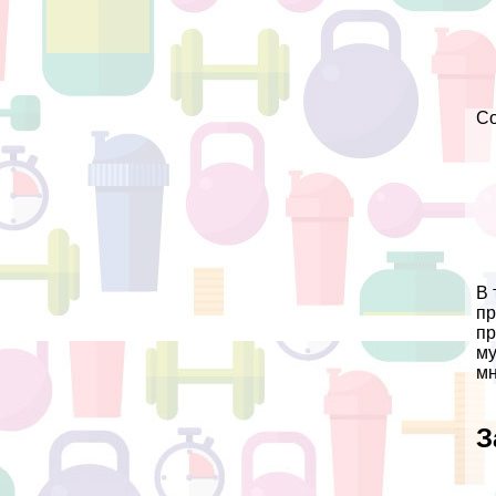
С
В 
пр
пр
му
мн
З