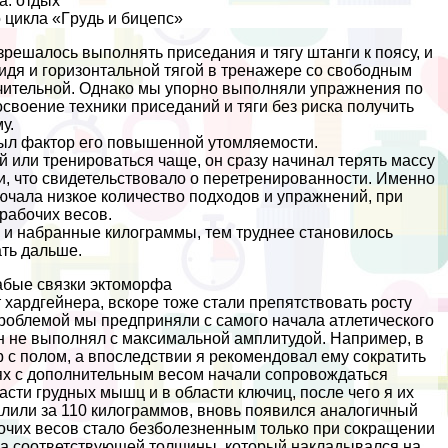
а: отдых
о цикла «Гpyдь и бицепс»
решалось выполнять приседания и тягу штанги к поясу, и
идя и горизонтальной тягой в тренажере со свободным
ачительной. Однако мы упopно выполняли упражнения по
своение техники приседаний и тяги без риска получить
у.
ыл фактор его повышенной утомляемости.
 или тренироваться чаще, он сразу начинал терять массу
, что свидетельствовало о перетренированности. Именно
ючала низкое количество подходов и упражнений, при
рабочих весов.
 и набранные килограммы, тем труднее становилось
ть дальше.
абые связки эктоморфа
 хардгeйнера, вскоре тоже стали препятствовать росту
 проблемой мы предприняли с самого начала атлетического
н не выполнял с максимальной амплитудой. Например, в
 с полом, а впоследствии я рекомендовал ему сократить
ях с дополнительным весом начали сопровождаться
ти грудных мышц и в области ключиц, после чего я их
лили за 110 килограммов, вновь появился аналогичный
чих весов стало безболезненным только при сокращении
ка соответствующей толщины, который накладывался на