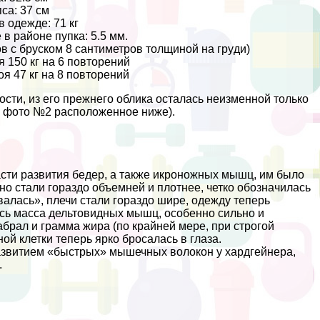
са: 37 см
 одежде: 71 кг
в районе пупка: 5.5 мм.
в с бруском 8 сантиметров толщиной на гpyди)
 150 кг на 6 повторений
оя 47 кг на 8 повторений
ти, из его прежнего облика осталась неизменной только
а фото №2 расположенное ниже).
асти развития бедер, а также икроножных мышц, им было
но стали гораздо объемней и плотнее, четко обозначилась
валась», плечи стали гораздо шире, одежду теперь
ась масса дельтовидных мышц, особенно сильно и
абрал и грамма жира (по крайней мере, при строгой
ой клетки теперь ярко бросалась в глаза.
азвитием «быстрых» мышечных волокон у хардгeйнера,
.