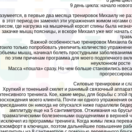
8 день цикл
9 день цикла: начало новог
азумеется, в первые два месяца тренировок Михаилу не раз
в этот период он заменял эти упражнения жимом ногами с
весом, где нагрузка на мышечный корсет спины была незн
закачке мышц поясницы, и вскоре Михаил уже мог начать о
травм
Важной особенностью тренировок Михаила б
тоило только попробовать увеличить количество упражнений
 объемы мышц, начинал болеть простудными заболеваниями
по этим причинам программа для моего подопечного вкл
неуклонном росте 
Масса «пошла» сразу. Но чем больше становились веса
прогрессирова
Силовые тренировки и сл
Хрупкий и тоненький скелет и ранимый связочный аппарат
нтенсивного тренинга. Кое, какие меры, для борьбы с этой
восхождения моего клиента. Почти ни одного упражнения о
приседаниях он никогда не опускался ниже параллели бедер
амплитуду еще на 5 сантиметров. Отжимания на брусь
травматическими болезненными ощущениями в верхней час
исключил из программы тренинга. Когда жимы лежа перева
искомфорт в ключицах, поэтом дальнейшее повышение рабо
амплитуды на 8 сантиметров с помощью деревянного брус