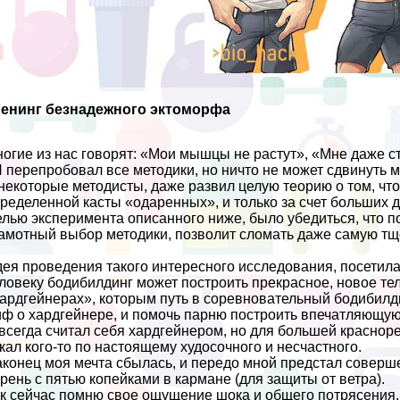
ренинг безнадежного эктоморфа
огие из нас говорят: «Мои мышцы не растут», «Мне даже с
 перепробовал все методики, но ничто не может сдвинуть м
некоторые методисты, даже развил целую теорию о том, ч
ределенной касты «одаренных», и только за счет больших 
лью эксперимента описанного ниже, было убедиться, что п
амотный выбор методики, позволит сломать даже самую тщ
ея проведения такого интересного исследования, посетила
ловеку бодибилдинг может построить прекрасное, новое тел
ардгeйнерах», которым путь в соревновательный бодибилдин
ф о хардгeйнере, и помочь парню построить впечатляющу
всегда считал себя хардгeйнером, но для большей краснор
кал кого-то по настоящему худосочного и несчастного.
конец моя мечта сбылась, и передо мной предстал совер
рень с пятью копейками в кармане (для защиты от ветра).
к сейчас помню свое ощущение шока и общего потрясения, 