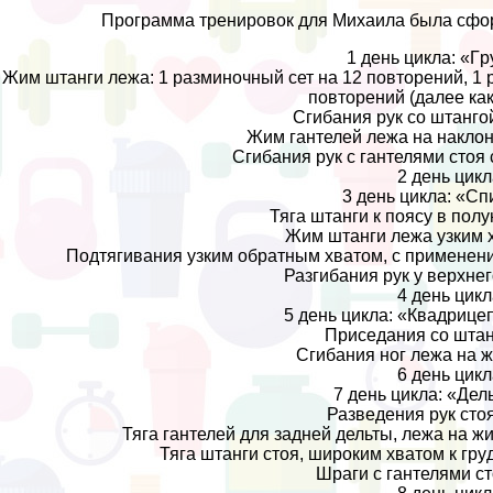
Программа тренировок для Михаила была сфо
1 день цикла: «Гp
Жим штанги лежа: 1 разминочный сет на 12 повторений, 1 р
повторений (далее как: 
Сгибания рук со штангой 
Жим гантелей лежа на наклонно
Сгибания рук с гантелями стоя с
2 день цикл
3 день цикла: «Сп
Тяга штанги к поясу в полун
Жим штанги лежа узким хв
Подтягивания узким обратным хватом, с применение
Разгибания рук у верхнего
4 день цикл
5 день цикла: «Квадрице
Приседания со штанго
Сгибания ног лежа на жи
6 день цикл
7 день цикла: «Дел
Разведения рук стоя :
Тяга гантелей для задней дельты, лежа на жив
Тяга штанги стоя, широким хватом к гpyди
Шраги с гантелями сто