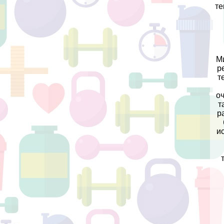
те
М
р
т
о
т
р
и