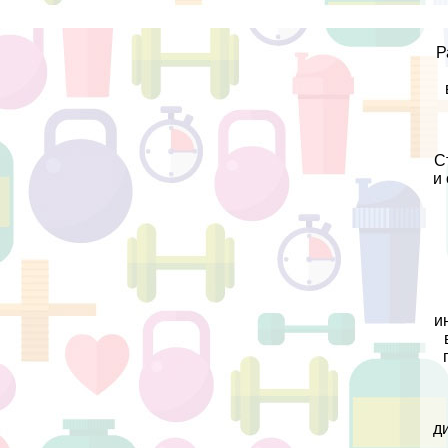
Р
С
и
и
д