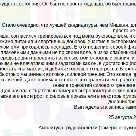
кущего состояния: Он был не просто худощав, об был тощи
Стало очевидно, что лучшей кандидатуры, чем Мишаня, д
просто не
иша, согласился тренироваться под моим руководством, и 
ежима питания и спортивных добавок. Участие в эксперимен
елом ему приходилось несладко. Его отношение к своей фи
плачевными данными не по своей воле, а из-за слабенькой 
чередь решил проверить насколько мои скромные знания, и 
акими не впечатляющими задатками как он, в достаточно (
аботать «на массу», и добиться большого прогресса. В трен
быстрых мышечных волокон, силовой тренинг. Это всегда п
сключений, даже понимая тот факт, что травматизм в работе
знание тонкостей силового тренинга
Для начала я тщательно замерял антропометрические данны
также его вес и рост, и силовые показатели в некоторых уп
дневник тре
Выглядела эта запись так
25 августа 
Амплитуда грудной клетки (замеры окружно