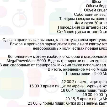
88см — 
Объем бедр
Объем бицеп
Собственный вес в
Толщина складки на животе
Жим лежа 30 кг н
Приседания со штангой сто
Сгибания рук со штангой ст
Сделав правильные выводы, мы с энтузиазмом приступили
Вскоре я прописал парню диету, взяв с него клятву, ч
невообразимых количествах поедая мясо,
Дополнением к этому изобилию калорий и макроэлеме
MegaPowerMass 5000. В день тренировки он пил его сра
В дни свободные от тренировок Михаил также использовал 
В итоге, ежедневное меню Миша
1 прием пищи – 9 00 
12 00 2 прием пищи: греч
15 00 3 прием пищи: макароны, куриные ко
18 00 4 прием пищи: твор
19 00-20 00 
20 15, 5 прием пищи 
23 00, 6 прием пищи: битки из свинины, кар