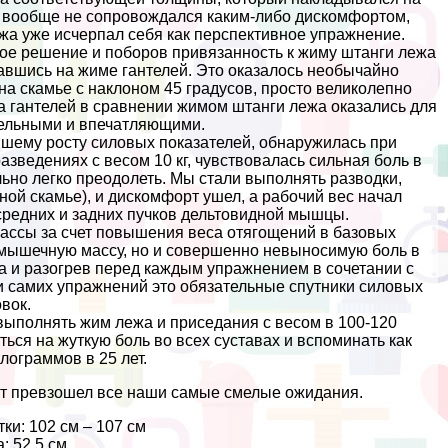
 вообще не сопровождался каким-либо дискомфортом,
ежа уже исчерпал себя как перспективное упражнение.
ое решение и поборов привязанность к жиму штанги лежа
авшись на жиме гантелей. Это оказалось необычайно
а скамье с наклоном 45 градусов, просто великолепно
гантелей в сравнении жимом штанги лежа оказались для
ельными и впечатляющими.
шему росту силовых показателей, обнаружилась при
зведениях с весом 10 кг, чувствовалась сильная боль в
ьно легко преодолеть. Мы стали выполнять разводки,
ой скамье), и дискомфорт ушел, а рабочий вес начал
средних и задних пучков дельтовидной мышцы.
массы за счет повышения веса отягощений в базовых
 мышечную массу, но и совершенно невыносимую боль в
а и разогрев перед каждым упражнением в сочетании с
 самих упражнений это обязательные спутники силовых
вок.
выполнять жим лежа и приседания с весом в 100-120
ться на жуткую боль во всех суставах и вспоминать как
лограммов в 25 лет.
тат превзошел все наши самые смелые ожидания.
ки: 102 см – 107 см
: 52.5 см