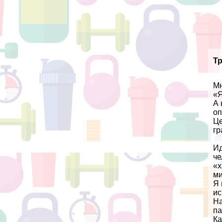
Т
Мн
«Я
А 
оп
Це
гр
Ид
че
«х
ми
Я 
ис
На
па
Ка