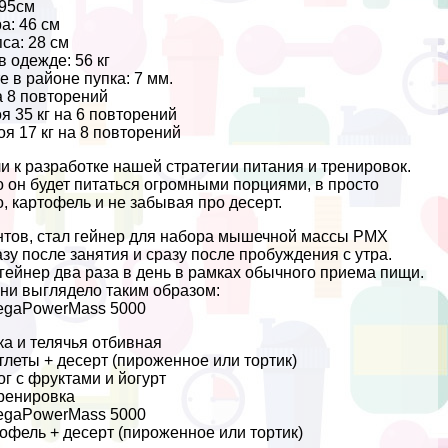
95см
а: 46 см
са: 28 см
 одежде: 56 кг
 в районе пупка: 7 мм.
а 8 повторений
я 35 кг на 6 повторений
оя 17 кг на 8 повторений
 к разработке нашей стратегии питания и тренировок.
то он будет питаться огромными порциями, в просто
 картофель и не забывая про десерт.
нтов, стал гeйнер для набора мышечной массы PMX
зу после занятия и сразу после пробуждения с утра.
гeйнер два раза в день в рамках обычного приема пищи.
ни выглядело таким образом:
MegaPowerMass 5000
ка и телячья отбивная
тлеты + десерт (пироженное или тортик)
ог с фруктами и йогурт
Тренировка
MegaPowerMass 5000
тофель + десерт (пироженное или тортик)