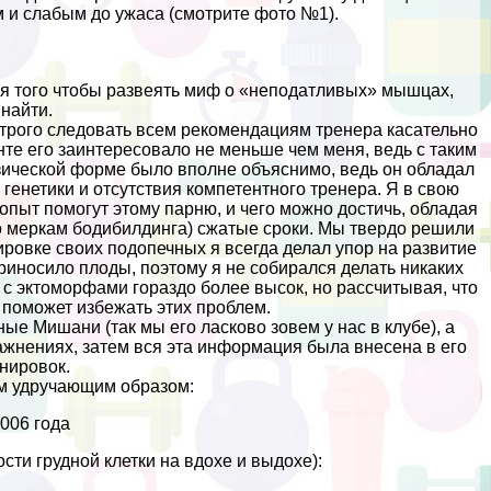
м и слабым до ужаса (смотрите фото №1).
ля того чтобы развеять миф о «неподатливых» мышцах,
 найти.
строго следовать всем рекомендациям тренера касательно
те его заинтересовало не меньше чем меня, ведь с таким
зической форме было вполне объяснимо, ведь он обладал
генетики и отсутствия компетентного тренера. Я в свою
опыт помогут этому парню, и чего можно достичь, обладая
по меркам бодибилдинга) сжатые сроки. Мы твердо решили
ировке своих подопечных я всегда делал упор на развитие
риносило плоды, поэтому я не собирался делать никаких
 с эктоморфами гораздо более высок, но рассчитывая, что
 поможет избежать этих проблем.
е Мишани (так мы его ласково зовем у нас в клубе), а
ражнениях, затем вся эта информация была внесена в его
нировок.
им удручающим образом:
2006 года
сти грудной клетки на вдохе и выдохе):