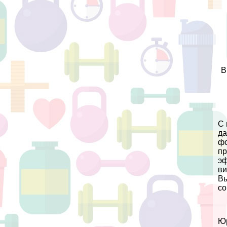
В
С 
да
фо
пр
эф
ви
Вы
со
Юр