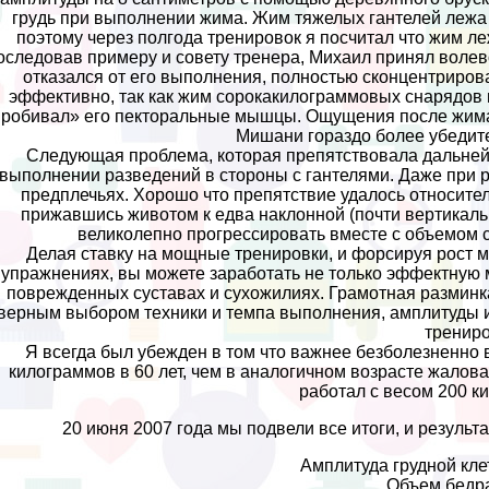
гpyдь при выполнении жима. Жим тяжелых гантелей лежа
поэтому через полгода тренировок я посчитал что жим л
оследовав примеру и совету тренера, Михаил принял волев
отказался от его выполнения, полностью сконцентриров
эффективно, так как жим сорокакилограммовых снарядов н
робивал» его пектopaльные мышцы. Ощущения после жима 
Мишани гораздо более убедит
Следующая проблема, которая препятствовала дальней
выполнении разведений в стороны с гантелями. Даже при ра
предплечьях. Хорошо что препятствие удалось относител
прижавшись животом к едва наклонной (почти вертикальн
великолепно прогрессировать вместе с объемом 
Делая ставку на мощные тренировки, и форсируя рост 
упражнениях, вы можете заработать не только эффектную
поврежденных суставах и сухожилиях. Грамотная разминк
верным выбором техники и темпа выполнения, амплитуды и
трениро
Я всегда был убежден в том что важнее безболезненно 
килограммов в 60 лет, чем в аналогичном возрасте жалова
работал с весом 200 ки
20 июня 2007 года мы подвели все итоги, и резуль
Амплитуда грудной клет
Объем бедра