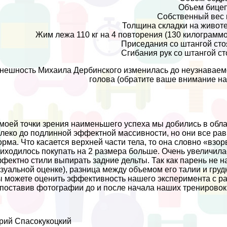
Объем бицеп
Собственный вес в
Толщина складки на животе 
Жим лежа 110 кг на 4 повторения (130 килограммо
Приседания со штангой стоя
Сгибания рук со штангой ст
нешность Михаила Дербинского изменилась до неузнаваемос
голова (обратите ваше внимание н
моей точки зрения наименьшего успеха мы добились в обл
леко до подлинной эффектной массивности, но они все рав
рма. Что касается верхней части тела, то она словно «взор
иходилось покупать на 2 размера больше. Очень увеличил
фектно стили выпирать задние дельты. Так как парень не н
зуальной оценке), разница между объемом его талии и грудн
 можете оценить эффективность нашего эксперимента с р
поставив фотографии до и после начала наших тренировок
ий Спасокукоцкий