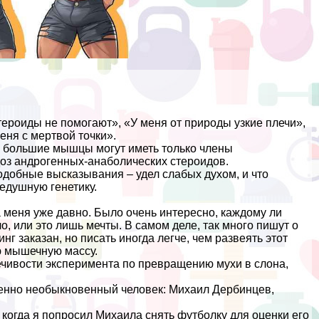
тероиды не помогают», «У меня от природы узкие плечи»,
еня с мертвой точки».
то большие мышцы могут иметь только члeны
доз андрогенных-анаболических стероидов.
одобные высказывания – удел слабых духом, и что
едушную генетику.
 меня уже давно. Было очень интересно, каждому ли
о, или это лишь мечты. В самом деле, так много пишут о
г заказан, но писать иногда легче, чем развеять этот
ю мышечную массу.
ечивости эксперимента по превращению мухи в слона,
шенно необыкновенный человек: Михаил Дербинцев,
когда я попросил Михаила снять футболку для оценки его