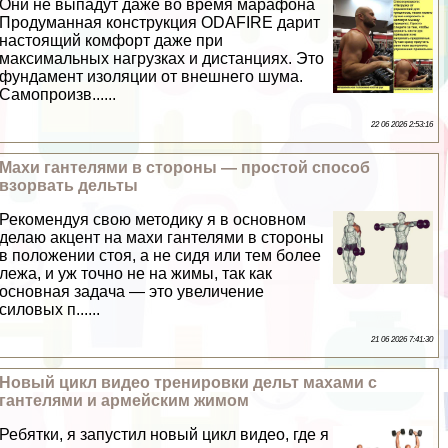
Они не выпадут даже во время марафона
Продуманная конструкция ODAFIRE дарит
настоящий комфорт даже при
максимальных нагрузках и дистанциях. Это
фундамент изоляции от внешнего шума.
Самопроизв......
22 06 2026 2:53:16
Махи гантелями в стороны — простой способ
взорвать дельты
Рекомендуя свою методику я в основном
делаю акцент на махи гантелями в стороны
в положении стоя, а не сидя или тем более
лежа, и уж точно не на жимы, так как
основная задача — это увеличение
силовых п......
21 06 2026 7:41:30
Новый цикл видео тренировки дельт махами с
гантелями и армейским жимом
Ребятки, я запустил новый цикл видео, где я