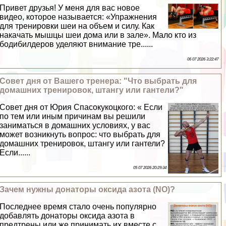
Привет друзья! У меня для вас новое
видео, которое называется: «Упражнения
для тренировки шеи на объем и силу. Как
накачать мышцы шеи дома или в зале». Мало кто из
бодибилдеров уделяют внимание тре......
06 07 2026 3:22:47
Совет дня от Вашего тренера: "Что выбрать для
домашних тренировок, штангу или гантели?"
Совет дня от Юрия Спасокукоцкого: « Если
по тем или иным причинам вы решили
заниматься в домашних условиях, у вас
может возникнуть вопрос: что выбрать для
домашних тренировок, штангу или гантели?
Если......
05 07 2026 20:29:34
Зачем нужны донаторы оксида азота (NO)?
Последнее время стало очень популярно
добавлять донаторы оксида азота в
предтрены или же принимать их вместе с