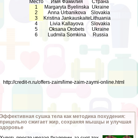
Место
Имя Фамилия
Страна
1
Margaryta Byelinska
Ukraine
2
Anna Urbanikova
Slovakia
3
Kristina Jankauskaite
Lithuania
4
Livia Kallayova
Slovakia
5
Oksana Orobets
Ukraine
6
Ludmila Somkina
Russia
http://credit-n.ru/offers-zaim/lime-zaim-zaymi-online.html
Эффективная сушка тела как методика похудения:
прицельно сжигает жир, сохраняя мышцы и улучшая
здоровье
Худеть просто урезая #калории, за счет тех