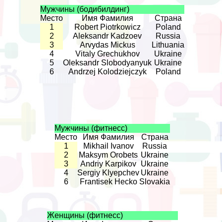
Мужчины (бодибилдинг)
Место
Имя Фамилия
Страна
1
Robert Piotrkowicz
Poland
2
Aleksandr Kadzoev
Russia
3
Arvydas Mickus
Lithuania
4
Vitaly Grechukhov
Ukraine
5
Oleksandr Slobodyanyuk
Ukraine
6
Andrzej Kolodziejczyk
Poland
Мужчины (фитнесс)
Место
Имя Фамилия
Страна
1
Mikhail Ivanov
Russia
2
Maksym Orobets
Ukraine
3
Andriy Karpikov
Ukraine
4
Sergiy Klyepchev
Ukraine
6
Frantisek Hecko
Slovakia
Женщины (фитнесс)