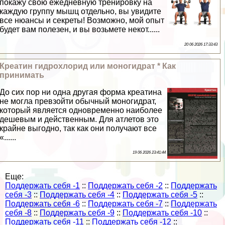
покажу свою ежедневную тренировку на
каждую группу мышц отдельно, вы увидите
все нюансы и секреты! Возможно, мой опыт
будет вам полезен, и вы возьмете некот......
20 06 2026 17:33:43
Креатин гидрохлорид или моногидрат * Как
принимать
До сих пор ни одна другая форма креатина
не могла превзойти обычный моногидрат,
который является одновременно наиболее
дешевым и действенным. Для атлетов это
крайне выгодно, так как они получают все
«......
19 06 2026 23:41:44
Еще:
Поддержать себя -1
::
Поддержать себя -2
::
Поддержать
себя -3
::
Поддержать себя -4
::
Поддержать себя -5
::
Поддержать себя -6
::
Поддержать себя -7
::
Поддержать
себя -8
::
Поддержать себя -9
::
Поддержать себя -10
::
Поддержать себя -11
::
Поддержать себя -12
::