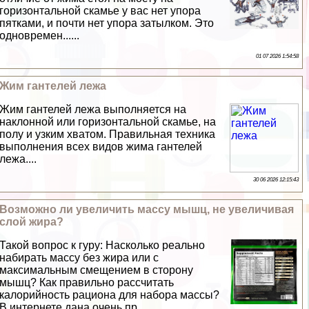
горизонтальной скамье у вас нет упора
пятками, и почти нет упора затылком. Это
одновремен......
01 07 2026 1:54:58
Жим гантелей лежа
Жим гантелей лежа выполняется на
наклонной или горизонтальной скамье, на
полу и узким хватом. Правильная техника
выполнения всех видов жима гантелей
лежа....
30 06 2026 12:15:43
Возможно ли увеличить массу мышц, не увеличивая
слой жира?
Такой вопрос к гуру: Насколько реально
набирать массу без жира или с
максимальным смещением в сторону
мышц? Как правильно рассчитать
калорийность рациона для набора массы?
В интернете дана очень пр......