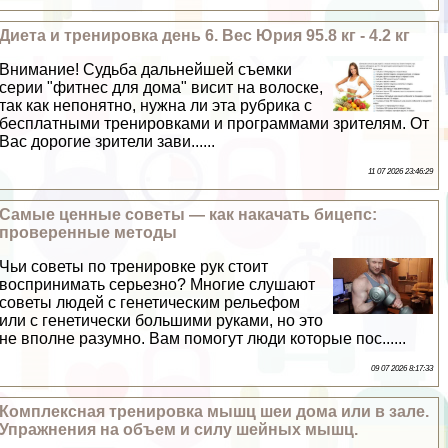
Диета и тренировка день 6. Вес Юрия 95.8 кг - 4.2 кг
Внимание! Судьба дальнейшей съемки
серии "фитнес для дома" висит на волоске,
так как непонятно, нужна ли эта рубрика с
бесплатными тренировками и программами зрителям. От
Вас дорогие зрители зави......
11 07 2026 23:46:29
Самые ценные советы — как накачать бицепс:
проверенные методы
Чьи советы по тренировке рук стоит
воспринимать серьезно? Многие слушают
советы людей с генетическим рельефом
или с генетически большими руками, но это
не вполне разумно. Вам помогут люди которые пос......
09 07 2026 8:17:33
Комплексная тренировка мышц шеи дома или в зале.
Упражнения на объем и силу шейных мышц.