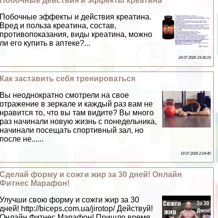
Побочные действия и эффекты креатина
Побочные эффекты и действия креатина.
Вред и польза креатина, состав,
противопоказания, виды креатина, можно
ли его купить в аптеке?...
24 07 2026 19:30:15
Как заставить себя тренироваться
Вы неоднократно смотрели на свое
отражение в зеркале и каждый раз вам не
нравится то, что вы там видите? Вы много
раз начинали новую жизнь с понедельника,
начинали посещать спортивный зал, но
после не......
19 07 2026 2:24:40
Сделай форму и сожги жир за 30 дней! Онлайн
Фитнес Марафон!
Улучши свою форму и сожги жир за 30
дней! http://biceps.com.ua/jirotop/ Действуй!
Онлайн Фитнес Марафон! Пришло время