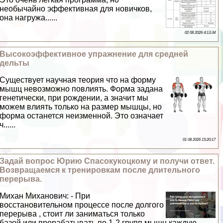
необычайно эффективная для новичков,
она нагружа......
02 08 2026 4:13:34
Высокоэффективное упражнение для средней
дельты
Существует научная теория что на форму
мышц невозможно повлиять. Форма задана
генетически, при рождении, а значит мы
можем влиять только на размер мышцы, но
форма останется неизменной. Это означает
ч......
01 08 2026 15:20:17
Задай вопрос Юрию Спасокукоцкому и получи ответ.
Возвращаемся к тренировкам после длительного
перерыва.
Михан Миханович: - При
восстановительном процессе после долгого
перерыва , стоит ли заниматься только
базой или проpaбатывать по 1-2 групп мыщц каждую