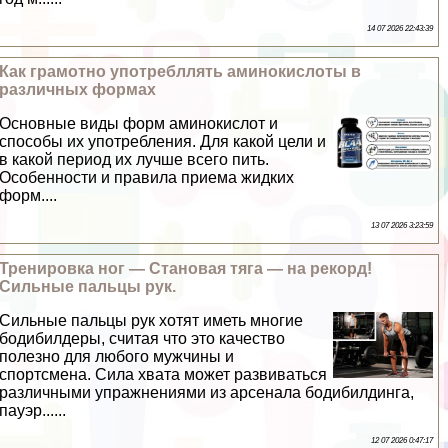
14 07 2026 22:43:39
Как грамотно употрeбллять аминокислоты в
различных формах
Основные виды форм аминокислот и
способы их употрeбления. Для какой цели и
в какой период их лучше всего пить.
Особенности и правила приема жидких
форм....
13 07 2026 3:23:59
Тренировка ног — Становая тяга — на рекорд!
Сильные пальцы рук.
Сильные пальцы рук хотят иметь многие
бодибилдеры, считая что это качество
полезно для любого мужчины и
спортсмена. Сила хвата может развиваться
различными упражнениями из арсенала бодибилдинга,
пауэр......
12 07 2026 0:47:17