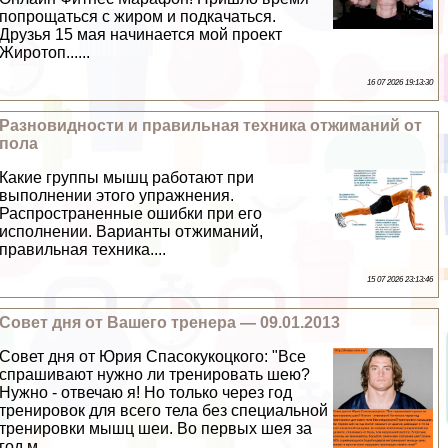
попрощаться с жиром и подкачаться.
Друзья 15 мая начинается мой проект
Жиротоп......
16 07 2026 19:13:30
Разновидности и правильная техника отжиманий от
пола
Какие группы мышц работают при
выполнении этого упражнения.
Распространенные ошибки при его
исполнении. Варианты отжиманий,
правильная техника....
15 07 2026 23:13:46
Совет дня от Вашего тренера — 09.01.2013
Совет дня от Юрия Спасокукоцкого: "Все
спрашивают нужно ли тренировать шею?
Нужно - отвечаю я! Но только через год
тренировок для всего тела без специальной
тренировки мышц шеи. Во первых шея за
год м......