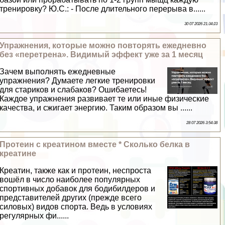
тренировку? Ю.С.: - После длительного перерыва в......
30 07 2026 21:34:23
Упражнения, которые можно повторять ежедневно
без «перетрена». Видимый эффект уже за 1 месяц
Зачем выполнять ежедневные
упражнения? Думаете легкие тренировки
для стариков и слабаков? Ошибаетесь!
Каждое упражнения развивает те или иные физические
качества, и сжигает энергию. Таким образом вы ......
28 07 2026 3:54:38
Протеин с креатином вместе * Сколько белка в
креатине
Креатин, также как и протеин, неспроста
вошёл в число наиболее популярных
спортивных добавок для бодибилдеров и
представителей других (прежде всего
силовых) видов спорта. Ведь в условиях
регулярных фи......