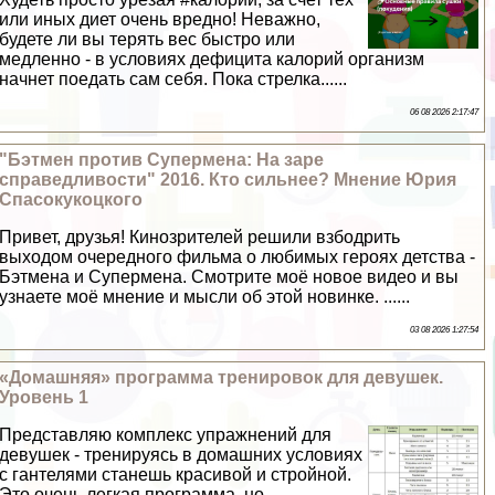
или иных диет очень вредно! Неважно,
будете ли вы терять вес быстро или
медленно - в условиях дефицита калорий организм
начнет поедать сам себя. Пока стрелка......
06 08 2026 2:17:47
"Бэтмен против Супермена: На заре
справедливости" 2016. Кто сильнее? Мнение Юрия
Спасокукоцкого
Привет, друзья! Кинозрителей решили взбодрить
выходом очередного фильма о любимых героях детства -
Бэтмена и Супермена. Смотрите моё новое видео и вы
узнаете моё мнение и мысли об этой новинке. ......
03 08 2026 1:27:54
«Домашняя» программа тренировок для дeвyшек.
Уровень 1
Представляю комплекс упражнений для
дeвyшек - тренируясь в домашних условиях
с гантелями станешь красивой и стройной.
Это очень легкая программа, но