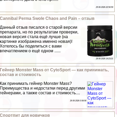
29 06 2026 22:50:59
Cannibal Perma Swole Chaos and Pain – отзыв
Данный отзыв писался о старой версии
препарата, но по результатам проверки,
новая версия стала ещё лучше (на
картинке изображена именно новая)!
Хотелось бы поделиться с вами
впечатлением о ещё одном ......
28 06 2026 14:23:21
Гeйнер Monster Mass от CytoSport — как принимать,
состав и стоимость
Как принимать гeйнер Monster Mass?
Преимущества и недостатки перед другими
гeйнерами, а также состав и стоимость....
26 06 2026 5:58:58
Спортпит для новичков