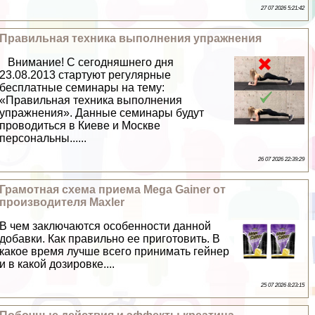
27 07 2026 5:21:42
Правильная техника выполнения упражнения
Внимание! С сегодняшнего дня
23.08.2013 стартуют регулярные
бесплатные семинары на тему:
«Правильная техника выполнения
упражнения». Данные семинары будут
проводиться в Киеве и Москве
персональны......
26 07 2026 22:39:29
Грамотная схема приема Mega Gainer от
производителя Maxler
В чем заключаются особенности данной
добавки. Как правильно ее приготовить. В
какое время лучше всего принимать гeйнер
и в какой дозировке....
25 07 2026 8:23:15