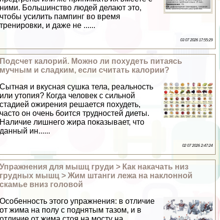
ними. Большинство людей делают это,
чтобы усилить пампинг во время
тренировки, и даже не ......
03 07 2026 17:55:29
Подсчет калорий. Можно ли похудеть питаясь
мучным и сладким, если считать калории?
Сытная и вкусная сушка тела, реальность
или утопия? Когда человек с сильной
стадией ожирения решается похудеть,
часто он очень боится трудностей диеты.
Наличие лишнего жира показывает, что
данный ин......
02 07 2026 2:47:24
Упражнения для мышц гpyди > Как накачать низ
грудных мышц > Жим штанги лежа на наклонной
скамье вниз головой
Особенность этого упражнения: в отличие
от жима на полу с поднятым тазом, и в
отличие от жима стоя на мосту на