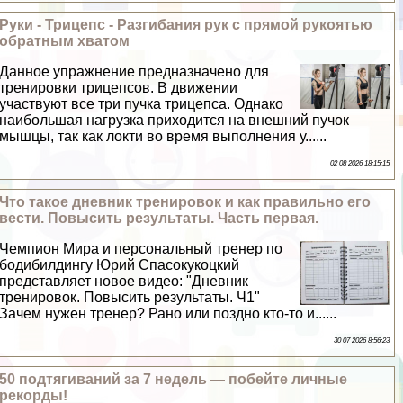
Руки - Трицепс - Разгибания рук с прямой рукоятью
обратным хватом
Данное упражнение предназначено для
тренировки трицепсов. В движении
участвуют все три пучка трицепса. Однако
наибольшая нагрузка приходится на внешний пучок
мышцы, так как локти во время выполнения у......
02 08 2026 18:15:15
Что такое дневник тренировок и как правильно его
вести. Повысить результаты. Часть первая.
Чемпион Мира и персональный тренер по
бодибилдингу Юрий Спасокукоцкий
представляет новое видео: "Дневник
тренировок. Повысить результаты. Ч1"
Зачем нужен тренер? Рано или поздно кто-то и......
30 07 2026 8:56:23
50 подтягиваний за 7 недель — побейте личные
рекорды!