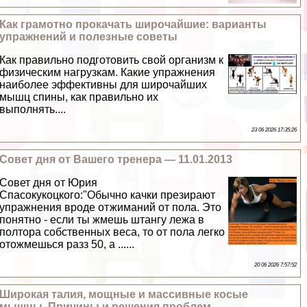
Как грамотно прокачать широчайшие: варианты
упражнений и полезные советы
Как правильно подготовить свой организм к
физическим нагрузкам. Какие упражнения
наиболее эффективны для широчайших
мышц спины, как правильно их
выполнять....
23 06 2026 17:35:26
Совет дня от Вашего тренера — 11.01.2013
Совет дня от Юрия
Спасокукоцкого:"Обычно качки презирают
упражнения вроде отжиманий от пола. Это
понятно - если ты жмешь штангу лежа в
полтора собственных веса, то от пола легко
отожмешься разз 50, а ......
20 06 2026 7:57:52
Широкая талия, мощные и массивные косые
мышцы. Причины и решения проблем