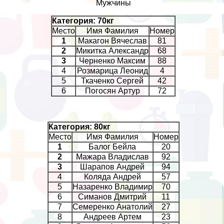
Мужчины
Категория: 70кг
Место
Имя Фамилия
Номер
1
Макагон Вячеслав
81
2
Микитка Александр
68
3
Черненко Максим
88
4
Розмарица Леонид
4
5
Ткаченко Сергeй
42
6
Погосян Артур
72
Категория: 80кг
Место
Имя Фамилия
Номер
1
Балог Бейла
20
2
Мажара Владислав
92
3
Шарапов Андрей
94
4
Коляда Андрей
57
5
Назаренко Владимир
70
6
Симанов Дмитрий
11
7
Семеренко Анатолий
27
8
Андреев Артем
23