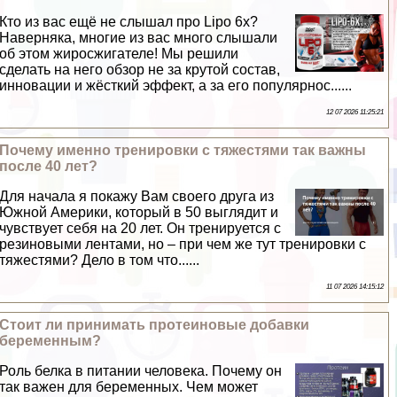
Кто из вас ещё не слышал про Lipo 6x?
Наверняка, многие из вас много слышали
об этом жиросжигателе! Мы решили
сделать на него обзор не за крутой состав,
инновации и жёсткий эффект, а за его популярнос......
12 07 2026 11:25:21
Почему именно тренировки с тяжестями так важны
после 40 лет?
Для начала я покажу Вам своего друга из
Южной Америки, который в 50 выглядит и
чувствует себя на 20 лет. Он тренируется с
резиновыми лентами, но – при чем же тут тренировки с
тяжестями? Дело в том что......
11 07 2026 14:15:12
Стоит ли принимать протеиновые добавки
беременным?
Роль белка в питании человека. Почему он
так важен для беременных. Чем может