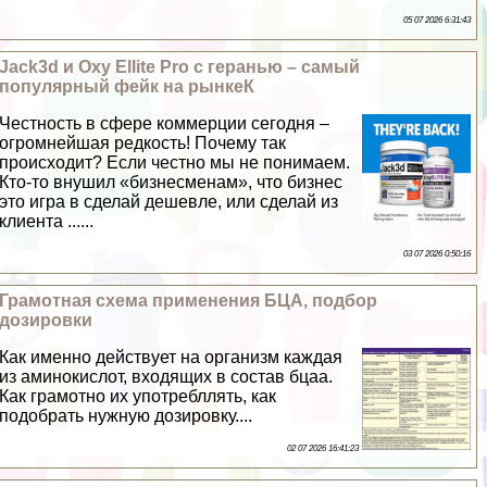
05 07 2026 6:31:43
Jack3d и Oxy Ellite Pro с геранью – самый
популярный фейк на рынкеК
Честность в сфере коммерции сегодня –
огромнейшая редкость! Почему так
происходит? Если честно мы не понимаем.
Кто-то внушил «бизнесменам», что бизнес
это игра в сделай дешевле, или сделай из
клиента ......
03 07 2026 0:50:16
Грамотная схема применения БЦА, подбор
дозировки
Как именно действует на организм каждая
из аминокислот, входящих в состав бцаа.
Как грамотно их употрeбллять, как
подобрать нужную дозировку....
02 07 2026 16:41:23