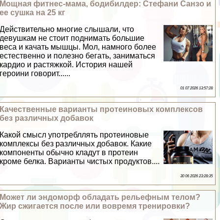
Мощная фитнес-мама, бодибилдер: Стефани Санзо и
ее сушка на 25 кг
Действительно многие слышали, что
дeвyшкам не стоит поднимать большие
веса и качать мышцы. Мол, намного более
естественно и полезно бегать, заниматься
кардио и растяжкой. История нашей
героини говорит......
01 07 2026 13:57:28
Качественные варианты протеиновых комплексов
без различных добавок
Какой смысл употрeбллять протеиновые
комплексы без различных добавок. Какие
компоненты обычно кладут в протеин
кроме белка. Варианты чистых продуктов....
30 06 2026 23:28:35
Может ли эндоморф обладать рельефным телом?
Жир сжигается после или вовремя тренировки?