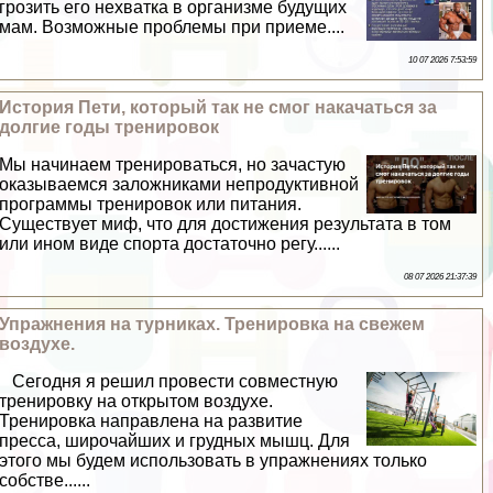
грозить его нехватка в организме будущих
мам. Возможные проблемы при приеме....
10 07 2026 7:53:59
История Пети, который так не смог накачаться за
долгие годы тренировок
Мы начинаем тренироваться, но зачастую
оказываемся заложниками непродуктивной
программы тренировок или питания.
Существует миф, что для достижения результата в том
или ином виде спорта достаточно регу......
08 07 2026 21:37:39
Упражнения на турниках. Тренировка на свежем
воздухе.
Сегодня я решил провести совместную
тренировку на открытом воздухе.
Тренировка направлена на развитие
пресса, широчайших и грудных мышц. Для
этого мы будем использовать в упражнениях только
собстве......