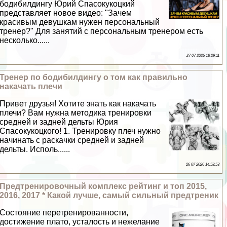
бодибилдингу Юрий Спасокукоцкий
представляет новое видео: "Зачем
красивым дeвyшкам нужен персональный
тренер?" Для занятий с персональным тренером есть
несколько......
27 07 2026 18:29:11
Тренер по бодибилдингу о том как правильно
накачать плечи
Привет друзья! Хотите знать как накачать
плечи? Вам нужна методика тренировки
средней и задней дельты Юрия
Спасокукоцкого! 1. Тренировку плеч нужно
начинать с раскачки средней и задней
дельты. Исполь......
26 07 2026 14:58:53
Предтренировочный комплекс рейтинг и топ 2015,
2016, 2017 * Какой лучше, самый сильный предтреник
Состояние перетренированности,
достижение плато, усталость и нежелание