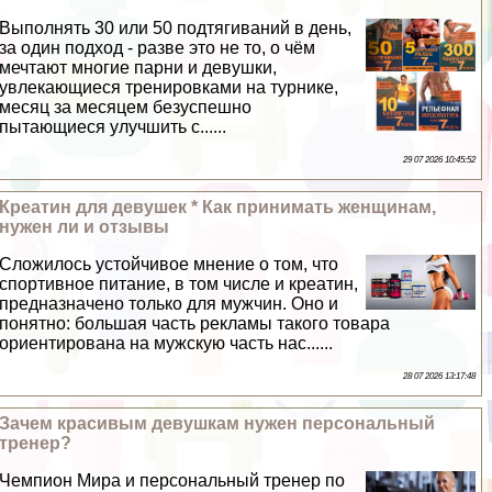
Выполнять 30 или 50 подтягиваний в день,
за один подход - разве это не то, о чём
мечтают многие парни и дeвyшки,
увлекающиеся тренировками на турнике,
месяц за месяцем безуспешно
пытающиеся улучшить с......
29 07 2026 10:45:52
Креатин для дeвyшек * Как принимать женщинам,
нужен ли и отзывы
Сложилось устойчивое мнение о том, что
спортивное питание, в том числе и креатин,
предназначено только для мужчин. Оно и
понятно: большая часть рекламы такого товара
ориентирована на мужскую часть нас......
28 07 2026 13:17:48
Зачем красивым дeвyшкам нужен персональный
тренер?
Чемпион Мира и персональный тренер по