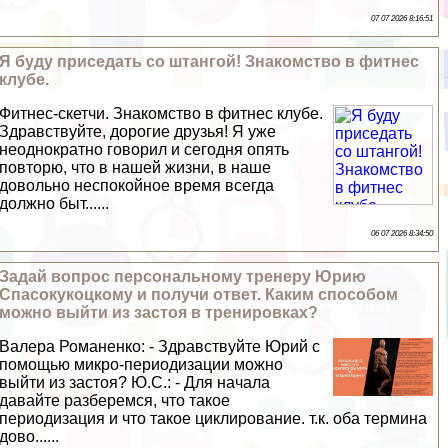
07 07 2026 8:16:51
Я буду приседать со штангой! Знакомство в фитнес
клубе.
Фитнес-скетчи. Знакомство в фитнес клубе.
Здравствуйте, дорогие друзья! Я уже
неоднократно говорил и сегодня опять
повторю, что в нашей жизни, в наше
довольно неспокойное время всегда
должно быт......
06 07 2026 8:34:50
Задай вопрос персональному тренеру Юрию
Спасокукоцкому и получи ответ. Каким способом
можно выйти из застоя в тренировках?
Валера Романенко: - Здравствуйте Юрий с
помощью микро-периодизации можно
выйти из застоя? Ю.С.: - Для начала
давайте разберемся, что такое
периодизация и что такое циклирование. т.к. оба термина
дово......