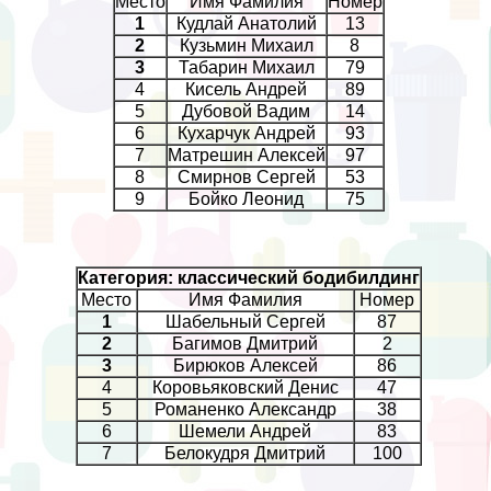
Место
Имя Фамилия
Номер
1
Кудлай Анатолий
13
2
Кузьмин Михаил
8
3
Табарин Михаил
79
4
Кисель Андрей
89
5
Дубовой Вадим
14
6
Кухарчук Андрей
93
7
Матрешин Алексей
97
8
Смирнов Сергeй
53
9
Бойко Леонид
75
Категория: классический бодибилдинг
Место
Имя Фамилия
Номер
1
Шабельный Сергeй
87
2
Багимов Дмитрий
2
3
Бирюков Алексей
86
4
Коровьяковский Денис
47
5
Романенко Александр
38
6
Шемели Андрей
83
7
Белокудря Дмитрий
100