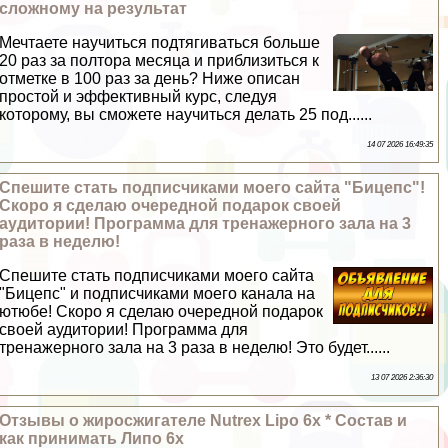
сложному на результат
Мечтаете научиться подтягиваться больше
20 раз за полтора месяца и приблизиться к
отметке в 100 раз за день? Ниже описан
простой и эффективный курс, следуя
которому, вы сможете научиться делать 25 под......
14 07 2026 16:49:35
Спешите стать подписчиками моего сайта "Бицепс"!
Скоро я сделаю очередной подарок своей
аудитории! Программа для тренажерного зала на 3
раза в неделю!
Спешите стать подписчиками моего сайта
"Бицепс" и подписчиками моего канала на
ютюбе! Скоро я сделаю очередной подарок
своей аудитории! Программа для
тренажерного зала на 3 раза в неделю! Это будет......
13 07 2026 2:36:30
Отзывы о жиросжигателе Nutrex Lipo 6x * Состав и
как принимать Липо 6х