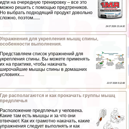
идти на очередную тренировку – все это
можно решить с помощью предтреников.
Но выбрать подходящий продукт довольно
сложно, поэтом......
24 07 2026 15:14:30
Упражнения для укрепления мышц спины,
особенности выполнения.
Представляем список упражнений для
укрепления спины. Вы можете применять
их на пpaктике, чтобы накачать
широчайшие мышцы спины в домашних
условиях....
23 07 2026 9:12:48
Где располагаются и как прокачать группы мышц
предплечья
Расположение предплечья у человека.
Какие там есть мышцы и за что они
отвечают. Как их грамотно накачать, какие
упражнения следует выполнять и как