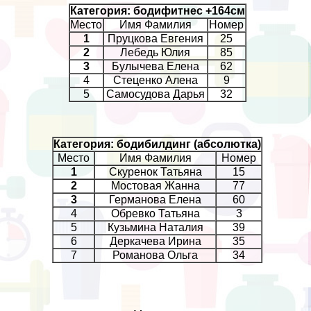
Категория: бодифитнес +164см
Место
Имя Фамилия
Номер
1
Пруцкова Евгения
25
2
Лебедь Юлия
85
3
Булычева Елена
62
4
Стеценко Алена
9
5
Самосудова Дарья
32
Категория: бодибилдинг
(абсолютка)
Место
Имя Фамилия
Номер
1
Скуренок Татьяна
15
2
Мостовая Жанна
77
3
Германова Елена
60
4
Обревко Татьяна
3
5
Кузьмина Наталия
39
6
Деркачева Ирина
35
7
Романова Ольга
34