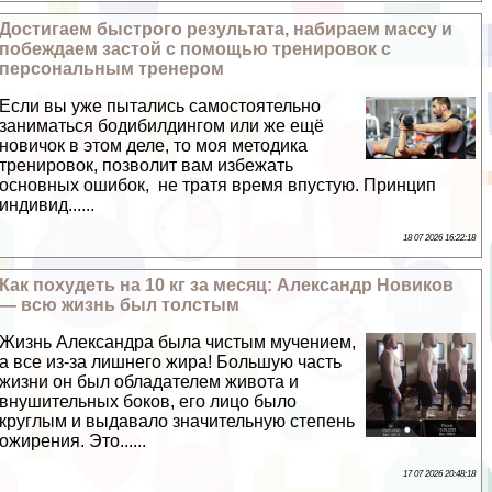
Достигаем быстрого результата, набираем массу и
побеждаем застой с помощью тренировок с
персональным тренером
Если вы уже пытались самостоятельно
заниматься бодибилдингом или же ещё
новичок в этом деле, то моя методика
тренировок, позволит вам избежать
основных ошибок, не тратя время впустую. Принцип
индивид......
18 07 2026 16:22:18
Как похудеть на 10 кг за месяц: Александр Новиков
— всю жизнь был толстым
Жизнь Александра была чистым мучением,
а все из-за лишнего жира! Большую часть
жизни он был обладателем живота и
внушительных боков, его лицо было
круглым и выдавало значительную степень
ожирения. Это......
17 07 2026 20:48:18