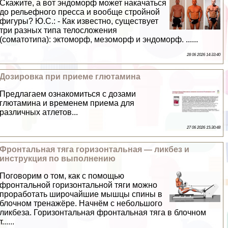
Скажите, а вот эндоморф может накачаться
до рельефного пресса и вообще стройной
фигуры? Ю.С.: - Как известно, существует
три разных типа телосложения
(соматотипа): эктоморф, мезоморф и эндоморф. ......
28 06 2026 14:33:40
Дозировка при приеме глютамина
Предлагаем ознакомиться с дозами
глютамина и временем приема для
различных атлетов...
27 06 2026 15:30:48
Фронтальная тяга горизонтальная — ликбез и
инструкция по выполнению
Поговорим о том, как с помощью
фронтальной горизонтальной тяги можно
проработать широчайшие мышцы спины в
блочном тренажёре. Начнём с небольшого
ликбеза. Горизонтальная фронтальная тяга в блочном
т......