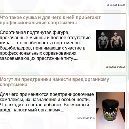
26 06 2026 4:10:39
Что такое сушка и для чего к ней прибегают
профессиональные спортсмены
Спортивная подтянутая фигура,
прокачанные мышцы и полное отсутствие
жира – это особенность спортсменов-
бодибилдеров, принимающих участие в
профессиональных соревнованиях,
завоевывающих престижные титу......
25 06 2026 17:23:12
Могут ли предтреники нанести вред организму
спортсмена
Для чего применяются предтренировочные
комплексы, их назначение и особенности.
Что входит в состав добавок. Возможный
вред, наносимый организму....
24 06 2026 3:15:44