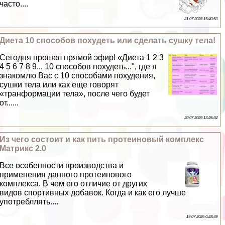
часто....
21 07 2026 15:40:53
Диета 10 способов похудеть или сделать сушку тела!
Сегодня прошел прямой эфир! «Диета 1 2 3
4 5 6 7 8 9... 10 способов похудеть...", где я
знакомлю Вас с 10 способами похудения,
сушки тела или как еще говорят
«транформации тела», после чего будет
от......
20 07 2026 13:26:34
Из чего состоит и как пить протеиновый комплекс
Матрикс 2.0
Все особенности производства и
применения данного протеинового
комплекса. В чем его отличие от других
видов спортивных добавок. Когда и как его лучше
употрeбллять....
19 07 2026 0:28:39