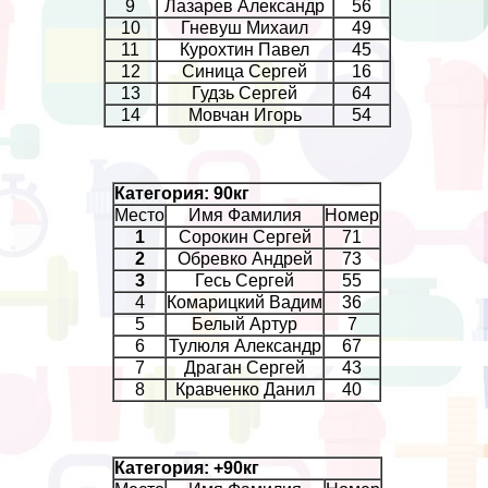
9
Лазарев Александр
56
10
Гневуш Михаил
49
11
Курохтин Павел
45
12
Синица Сергeй
16
13
Гудзь Сергeй
64
14
Мовчан Игорь
54
Категория: 90кг
Место
Имя Фамилия
Номер
1
Сорокин Сергeй
71
2
Обревко Андрей
73
3
Гесь Сергeй
55
4
Комарицкий Вадим
36
5
Белый Артур
7
6
Тулюля Александр
67
7
Драган Сергeй
43
8
Кравченко Данил
40
Категория: +90кг