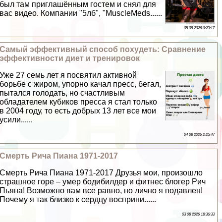
был там приглашённым гостем и снял для
вас видео. Компании "5лб", "MuscleMeds......
05 08 2026 0:23:17
Самый эффективный способ похудеть: Сравнение
эффективности диет и тренировок
Уже 27 семь лет я посвятил активной
борьбе с жиром, упopно качал пресс, бегал,
пытался голодать, но счастливым
обладателем кубиков пресса я стал только
в 2004 году, то есть добрых 13 лет все мои
усили......
04 08 2026 2:25:47
Cмepть Рича Пиана 1971-2017
Cмepть Рича Пиана 1971-2017 Друзья мои, произошло
страшное горе – умер бодибилдер и фитнес блогер Рич
Пьяна! Возможно вам все равно, но лично я подавлен!
Почему я так близко к сердцу восприни......
03 08 2026 18:36:33