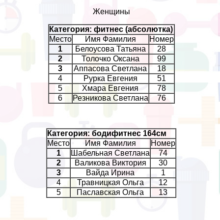
Женщины
Категория: фитнес (абсолютка)
Место
Имя Фамилия
Номер
1
Белоусова Татьяна
28
2
Толочко Оксана
99
3
Аппасова Светлана
18
4
Рурка Евгения
51
5
Хмара Евгения
78
6
Резникова Светлана
76
Категория: бодифитнес 164см
Место
Имя Фамилия
Номер
1
Шабельная Светлана
74
2
Валикова Виктория
30
3
Вайда Ирина
1
4
Травницкая Ольга
12
5
Паславская Ольга
13