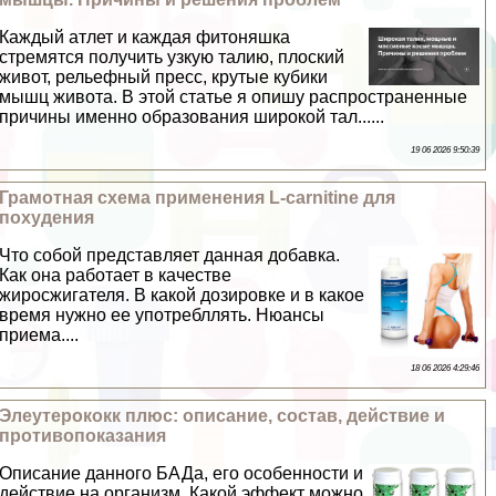
Каждый атлет и каждая фитоняшка
стремятся получить узкую талию, плоский
живот, рельефный пресс, крутые кубики
мышц живота. В этой статье я опишу распространенные
причины именно образования широкой тал......
19 06 2026 9:50:39
Грамотная схема применения L-carnitine для
похудения
Что собой представляет данная добавка.
Как она работает в качестве
жиросжигателя. В какой дозировке и в какое
время нужно ее употрeбллять. Нюансы
приема....
18 06 2026 4:29:46
Элеутерококк плюс: описание, состав, действие и
противопоказания
Описание данного БАДа, его особенности и
действие на организм. Какой эффект можно