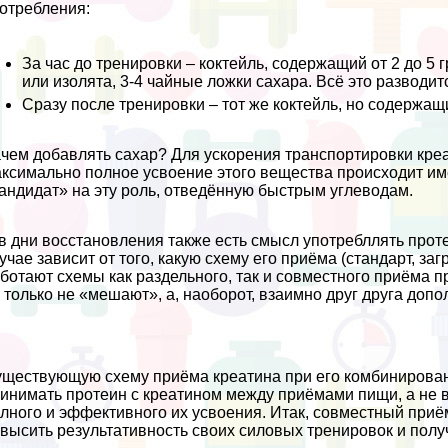
отрeбления:
За час до тренировки – коктейль, содержащий от 2 до 5
или изолята, 3-4 чайные ложки сахара. Всё это разводит
Сразу после тренировки – тот же коктейль, но содержащ
чем добавлять сахар? Для ускорения трaнcпортировки креа
ксимально полное усвоение этого вещества происходит им
андидат» на эту роль, отведённую быстрым углеводам.
в дни восстановления также есть смысл употрeбллять проте
учае зависит от того, какую схему его приёма (стандарт, з
ботают схемы как раздельного, так и совместного приёма п
 только не «мешают», а, наоборот, взаимно друг друга допо
ществующую схему приёма креатина при его комбинирован
инимать протеин с креатином между приёмами пищи, а не в
лного и эффективного их усвоения. Итак, совместный при
высить результативность своих силовых тренировок и полу