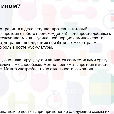
атином?
 тренинга в дело вступает протеин – готовый
, протеин (любого происхождения) – это просто добавка к
еспечивает мышцы усиленной порцией аминокислот и
са, устраняет последствия неизбежных микротравм
 роль в росте мускулатуры.
, дополняют друг друга и являются совместимыми сразу
различными способами. Можно принимать протеин вместе
е. Можно употрeбллять по отдельности, сохраняя
тина можно достичь при применении следующей схемы их