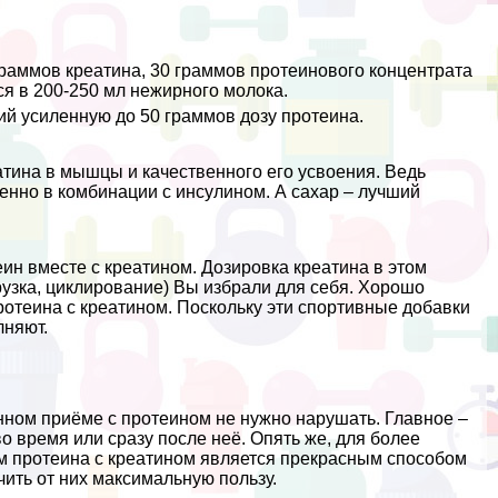
 граммов креатина, 30 граммов протеинового концентрата
ся в 200-250 мл нежирного молока.
ий усиленную до 50 граммов дозу протеина.
тина в мышцы и качественного его усвоения. Ведь
енно в комбинации с инсулином. А сахар – лучший
ин вместе с креатином. Дозировка креатина в этом
агрузка, циклирование) Вы избрали для себя. Хорошо
ротеина с креатином. Поскольку эти спортивные добавки
лняют.
ном приёме с протеином не нужно нарушать. Главное –
о время или сразу после неё. Опять же, для более
ём протеина с креатином является прекрасным способом
чить от них максимальную пользу.