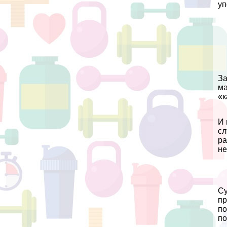
уп
За
ма
«к
И 
сл
ра
не
Су
пр
по
по