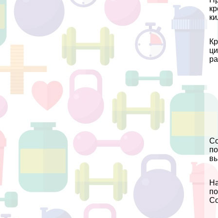
кр
ки
Кр
ци
ра
Со
по
вы
На
по
Со