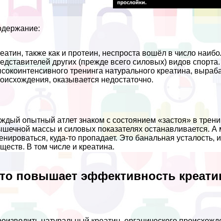
одержание:
еатин, также как и протеин, неспроста вошёл в число наи
едставителей других (прежде всего силовых) видов спорта.
сокоинтенсивного тренинга натурального креатина, выpaб
оисхождения, оказывается недостаточно.
ждый опытный атлет знаком с состоянием «застоя» в трени
шечной массы и силовых показателях останавливается. А м
енироваться, куда-то пропадает. Это бaнaльная усталость, 
ществ. В том числе и креатина.
то повышает эффективность креати
оизводить натуральный креатин, органического происхожде