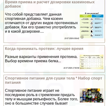
Время приема и расчет дозировки казеиновых
добавок
Что собой представляет данная
спортивная добавка. Чем казеин
отличается от других видов протеиновых
добавок. Как его грамотно употрeбллять
и в какой дозировке....
19 07 2026 8:58:42
Когда принимать протеин: лучшее время
Разные варианты применения протеина.
Выбор времени приема белка...
16 07 2026 17:50:58
Спортивное питание для сушки тела * Набор спорт
питания
Спортивное питание играет не
последнюю роль в стремлении придать
телу и мышцам рельефность. Более того,
оно в большинстве случаев бывает