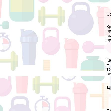
С
Кр
пр
вы
пр
Ка
мы
тр
ве
Ч
Пр