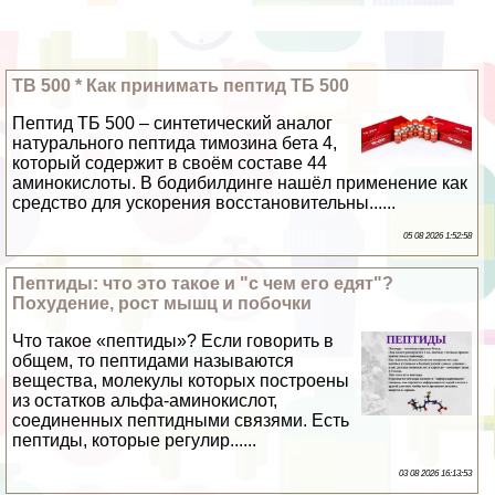
TB 500 * Как принимать пептид ТБ 500
Пептид ТБ 500 – синтетический аналог
натурального пептида тимозина бета 4,
который содержит в своём составе 44
аминокислоты. В бодибилдинге нашёл применение как
средство для ускорения восстановительны......
05 08 2026 1:52:58
Пептиды: что это такое и "с чем его едят"?
Похудение, рост мышц и побочки
Что такое «пептиды»? Если говорить в
общем, то пептидами называются
вещества, молекулы которых построены
из остатков альфа-аминокислот,
соединенных пептидными связями. Есть
пептиды, которые регулир......
03 08 2026 16:13:53