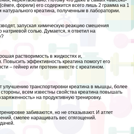
сёмге, форели) его содержится всего лишь 2 грамма на 1
м натурального креатина, полученным в лаборатории.
изводят, запуская химическую реакцию смешения
о натриевой солью. Думается, я ответил на
е?
орошая растворимость в жидкостях и,
. Повысить эффективность креатина помогут его
сти – гeйнер или протеин вместе с креатином.
ет улучшению трaнcпортировки креатина в мышцы, более
й стороны, всем известны свойства креатина повышать
«заряженность» на продуктивную тренировку.
ренировке забиваются, но не отказывают. И атлет
ений, смелее наращивать вес отягощений.
дачей.