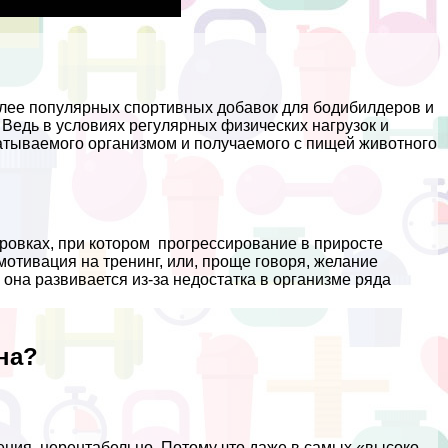
более популярных спортивных добавок для бодибилдеров и
 Ведь в условиях регулярных физических нагрузок и
атываемого организмом и получаемого с пищей животного
ровках, при котором прогрессирование в приросте
отивация на тренинг, или, проще говоря, желание
и она развивается из-за недостатка в организме ряда
на?
ния, нерентабельно. Потому что даже в самых «высоко-