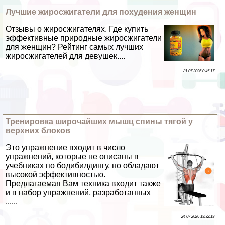
Лучшие жиросжигатели для похудения женщин
Отзывы о жиросжигателях. Где купить
эффективные природные жиросжигатели
для женщин? Рейтинг самых лучших
жиросжигателей для дeвyшек....
31 07 2026 0:45:17
Тренировка широчайших мышц спины тягой у
верхних блоков
Это упражнение входит в число
упражнений, которые не описаны в
учебниках по бодибилдингу, но обладают
высокой эффективностью.
Предлагаемая Вам техника входит также
и в набор упражнений, разработанных
......
24 07 2026 19:32:19