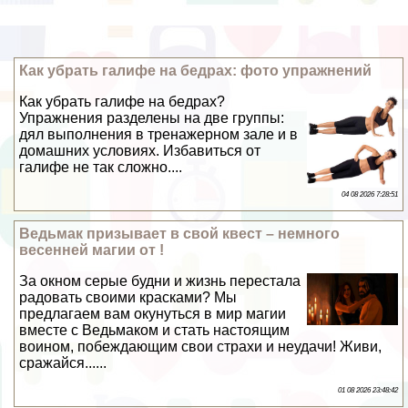
Как убрать галифе на бедрах: фото упражнений
Как убрать галифе на бедрах?
Упражнения разделены на две группы:
дял выполнения в тренажерном зале и в
домашних условиях. Избавиться от
галифе не так сложно....
04 08 2026 7:28:51
Ведьмак призывает в свой квест – немного
весенней магии от !
За окном серые будни и жизнь перестала
радовать своими красками? Мы
предлагаем вам окунуться в мир магии
вместе с Ведьмаком и стать настоящим
воином, побеждающим свои страхи и неудачи! Живи,
сражайся......
01 08 2026 23:48:42