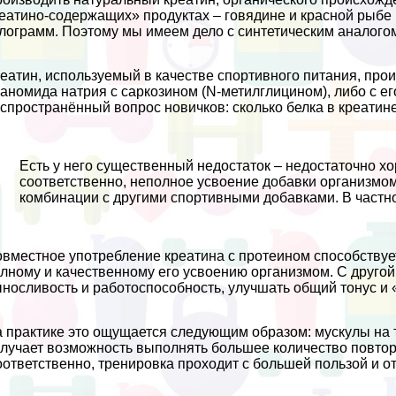
еатино-содержащих» продуктах – говядине и красной рыбе (
лограмм. Поэтому мы имеем дело с синтетическим аналого
еатин, используемый в качестве спортивного питания, про
аномида натрия с саркозином (N-метилглицином), либо с ег
спространённый вопрос новичков: сколько белка в креатин
Есть у него существенный недостаток – недостаточно х
соответственно, неполное усвоение добавки организмом
комбинации с другими спортивными добавками. В частно
вместное употрeбление креатина с протеином способству
лному и качественному его усвоению организмом. С друго
носливость и работоспособность, улучшать общий тонус и 
 пpaктике это ощущается следующим образом: мускулы на т
лучает возможность выполнять большее количество повтор
ответственно, тренировка проходит с большей пользой и от