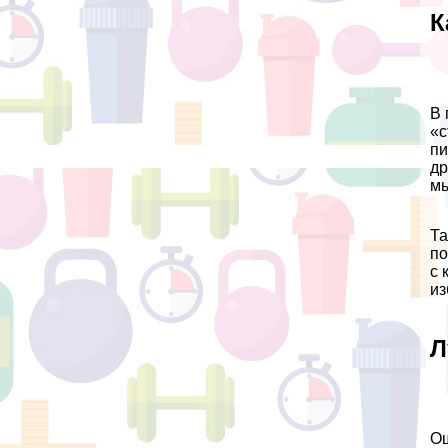
К
В 
«с
пи
др
мы
Та
по
с 
из
Л
Ощ