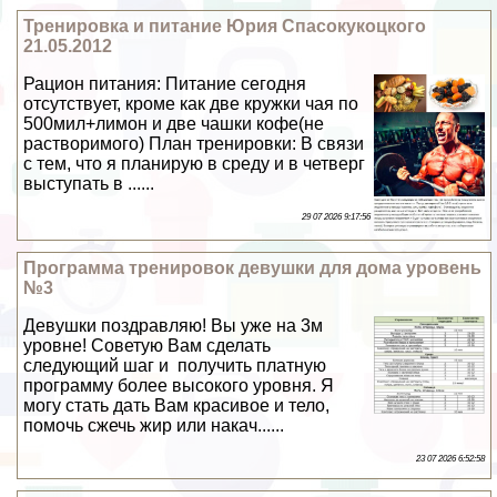
Тренировка и питание Юрия Спасокукоцкого
21.05.2012
Рацион питания: Питание сегодня
отсутствует, кроме как две кружки чая по
500мил+лимон и две чашки кофе(не
растворимого) План тренировки: В связи
с тем, что я планирую в среду и в четверг
выступать в ......
29 07 2026 9:17:56
Программа тренировок дeвyшки для дома уровень
№3
Дeвyшки поздравляю! Вы уже на 3м
уровне! Советую Вам сделать
следующий шаг и получить платную
программу более высокого уровня. Я
могу стать дать Вам красивое и тело,
помочь сжечь жир или накач......
23 07 2026 6:52:58