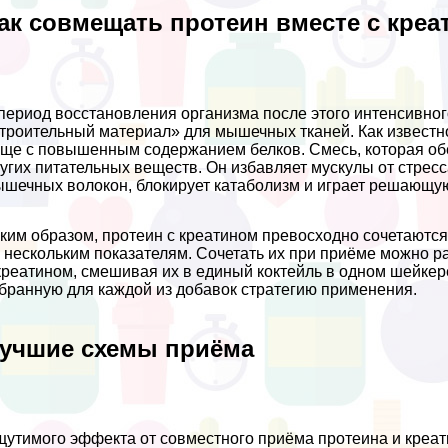
ак совмещать протеин вместе с кре
период восстановления организма после этого интенсивного
троительный материал» для мышечных тканей. Как известно
ще с повышенным содержанием белков. Смесь, которая об
угих питательных веществ. Он избавляет мускулы от стрес
шечных волокон, блокирует катаболизм и играет решающую
ким образом, протеин с креатином превосходно сочетаются
 нескольким показателям. Сочетать их при приёме можно 
креатином, смешивая их в единый коктейль в одном шейкер
бранную для каждой из добавок стратегию применения.
учшие схемы приёма
утимого эффекта от совместного приёма протеина и креа