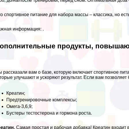
ро, до/на/после тренировки, перед сном. Оптимальная доза 
о спортивное питание для набора массы – классика, но есть
жная информация: .
ополнительные продукты, повышаю
 рассказали вам о базе, которую включает спортивное питан
торые улучшают и ускоряют результат. Если вам позволяет б
Креатин;
Предтренировочные комплексы;
Омега-3,6,9;
Бустеры тестостерона и гормона роста.
еатин.
Самая простая и рабочая добавка! Креатин входит