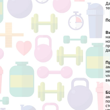
Да
те
П
В
на
но
пр
да
П
ам
не
чт
вм
Б
ам
по
ст