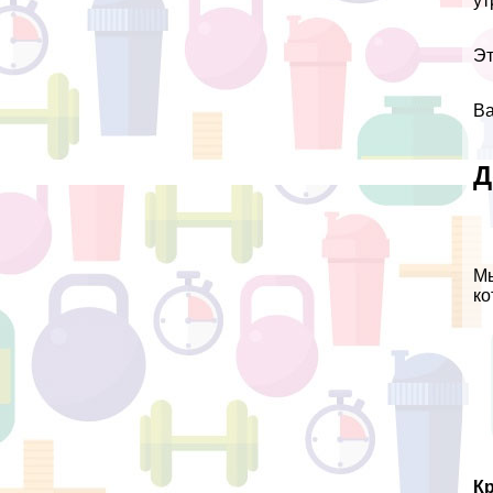
ут
Эт
Ва
Д
Мы
ко
Кр