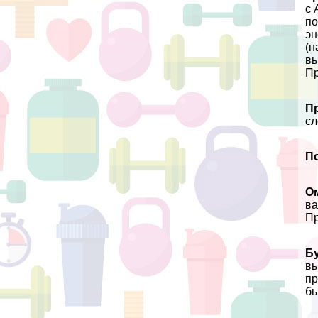
с 
по
эн
(н
вы
Пр
П
сл
П
Ом
ва
Пр
Бу
вы
пр
бы