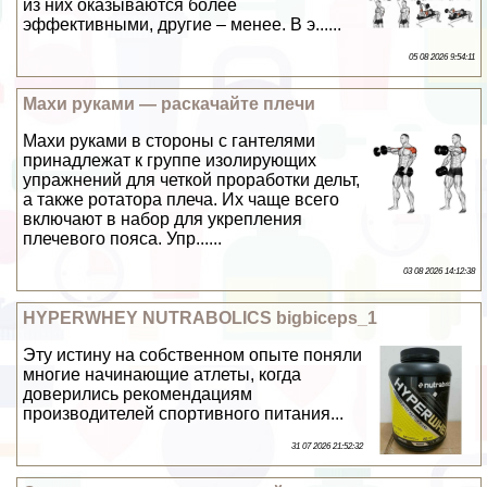
из них оказываются более
эффективными, другие – менее. В э......
05 08 2026 9:54:11
Махи руками — раскачайте плечи
Махи руками в стороны с гантелями
принадлежат к группе изолирующих
упражнений для четкой проработки дельт,
а также ротатора плеча. Их чаще всего
включают в набор для укрепления
плечевого пояса. Упр......
03 08 2026 14:12:38
HYPERWHEY NUTRABOLICS bigbiceps_1
Эту истину на собственном опыте поняли
многие начинающие атлеты, когда
доверились рекомендациям
производителей спортивного питания...
31 07 2026 21:52:32