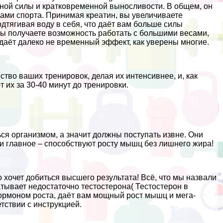
ывной силы и кратковременной выносливости. В общем, он
дами спорта. Принимая креатин, вы увеличиваете
одтягивая воду в себя, что даёт вам больше силы
 вы получаете возможность работать с большими весами,
даёт далеко не временный эффект, как уверены многие.
тво ваших тренировок, делая их интенсивнее, и, как
 их за 30-40 минут до тренировки.
ся организмом, а значит должны поступать извне. Они
и главное – способствуют росту мышц без лишнего жира!
 хочет добиться высшего результата! Всё, что мы назвали
тывает недостаточно тестостерона( Тестостерон в
ормоном роста, даёт вам мощный рост мышц и мега-
тствии с инструкцией.