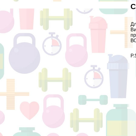
С
Дл
Ви
пр
ВС
P.