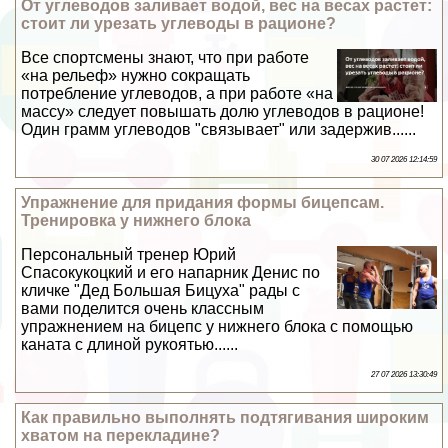
От углеводов заливает водой, вес на весах растет:
стоит ли урезать углеводы в рационе?
Все спортсмены знают, что при работе
«на рельеф» нужно сокращать
потрeбление углеводов, а при работе «на
массу» следует повышать долю углеводов в рационе!
Один грамм углеводов "связывает" или задержив......
30 07 2026 12:14:59
Упражнение для придания формы бицепсам.
Тренировка у нижнего блока
Персональный тренер Юрий
Спасокукоцкий и его напарник Денис по
кличке "Дед Большая Бицуха" рады с
вами поделится очень классным
упражнением на бицепс у нижнего блока с помощью
каната с длиной рукоятью......
27 07 2026 13:30:49
Как правильно выполнять подтягивания широким
хватом на перекладине?