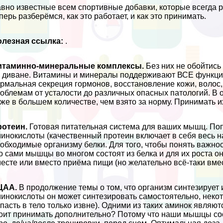
вно известные всем спортивные добавки, которые всегда 
перь разберёмся, как это работает, и как это принимать.
олезная ссылка:
.
итаминно-минеральные комплексы.
Без них не обойтись 
 диване. Витамины и минералы поддерживают ВСЕ функции
рмальная секреция гормонов, восстановление кожи, волос,
облемам от усталости до различных опасных патологий. В
же в большем количестве, чем взято за норму. Принимать и
ротеин.
Готовая питательная система для ваших мышц. Поп
инокислоты (качественный протеин включает в себя весь на
обходимые организму белки. Для того, чтобы понять важно
о сами мышцы во многом состоят из белка и для их роста о
есте или вместо приёма пищи (но желательно всё-таки вмес
ЦАА.
В продолжение темы о том, что организм синтезирует 
инокислоты он может синтезировать самостоятельно, некот
пасть в тело только извне). Одними из таких аминок явля
оит принимать дополнительно? Потому что наши мышцы со