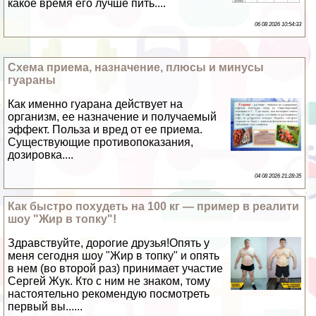
какое время его лучше пить....
06 08 2026 10:54:33
Схема приема, назначение, плюсы и минусы
гуараны
Как именно гуарана действует на
организм, ее назначение и получаемый
эффект. Польза и вред от ее приема.
Существующие противопоказания,
дозировка....
04 08 2026 21:28:35
Как быстро похудеть на 100 кг — пример в реалити
шоу "Жир в топку"!
Здравствуйте, дорогие друзья!Опять у
меня сегодня шоу "Жир в топку" и опять
в нем (во второй раз) принимает участие
Сергeй Жук. Кто с ним не знаком, тому
настоятельно рекомендую посмотреть
первый вы......