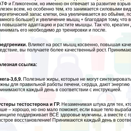
АТФ и Гликогеном, но именно он отвечает за развитие взр
лезен всем, но особенно тем, кто занимается силовыми ви
ергетический запас клетки, она увеличивается во объёме, п
амного больше!) и увеличение мышц + благодаря тому, что
 повышаете адаптацию и растите мышцы. Так что, креатин 
инимать его необходимо до тренировки и после.
редтреники.
Влияют на рост мышц косвенно, повышая качес
едствие, вы получаете более качественный рост. Принимают
олезная ссылка:
ега-3,6,9.
Полезные жиры, которые не могут синтезировать
жны для правильной работы печени, сердца, дают энергию 
инимаются каждый день в соответствии с инструкцией.
стеры тестостерона и ГР.
Незаменимая штука для тех, кто
ше – хорошо, но оно мало поможет, если ваше тело выpaба
инципе поддерживает ВСЁ здоровье мужчины, а вместе с г
строе восстановление! Принимаются каждый день в соотве