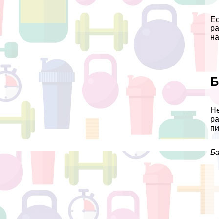
Ес
ра
на
Б
Не
ра
пи
Ба