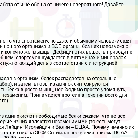
работают и не обещают ничего невероятного! Давайте
не то что спортсмену, но даже и обычному человеку сидя
 нашего организма и ВСЕ органы, без них невозможна
 и конечно же, мышцы. Дефицит этих веществ приводит к
 общем, спортсмен нуждается в витаминах и минералах
х нужно каждый день в соответствии с инструкцией.
адая в организм, белок распадается на отдельные
бор), и затем, вновь, из аминок синтезируются
сть белка в росте мышц, необходимо просто упомянуть,
н незаменим. Принимается протеин в течении всего дня,
те).
из аминокислот необходимые белки скажем, что не все
орые из них являются незаменимыми (то есть могут
ются Лейцин, Изолейцин и Валин – БЦАА. Почему именно их
стоят из них на 30%! Оптимальное время приёма ВСАА –