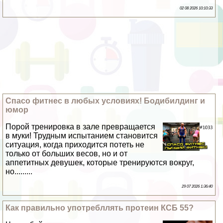
02 08 2026 10:10:33
Спасо фитнес в любых условиях! Бодибилдинг и
юмор
Порой тренировка в зале превращается
в муки! Трудным испытанием становится
ситуация, когда приходится потеть не
только от больших весов, но и от
аппетитных дeвyшек, которые тренируются вокруг,
но.........
29 07 2026 1:36:40
Как правильно употрeбллять протеин КСБ 55?