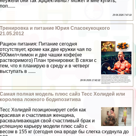
неужели они так эффективны? Может и мне купить,
поп......
29 06 2026 7:47:18
Тренировка и питание Юрия Спасокукоцкого
21.05.2012
Рацион питания: Питание сегодня
отсутствует, кроме как две кружки чая по
500мил+лимон и две чашки кофе(не
растворимого) План тренировки: В связи с
тем, что я планирую в среду и в четверг
выступать в ......
28 06 2026 17:42:32
Самая полная модель плюс сайз Тесс Холидей или
королева ложного бодипозитива
Тесс Холидей позиционирует себя как
красивая и счастливая женщина,
расхваливающая свой счастливый бpaк и
успешную карьеру модели плюс сайз с
весом в 155 кг (сегодня она вроде бы слегка схуднула до