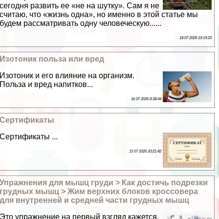
сегодня развить ее «не на шутку». Сам я не
считаю, что «жизнь одна», но именно в этой статье мы
будем рассматривать одну человеческую......
18 07 2026 19:19:20
Изотоник польза или вред
Изотоник и его влияние на организм.
Польза и вред напитков...
16 07 2026 8:38:44
Сертификаты
Сертификаты ...
15 07 2026 20:21:42
Упражнения для мышц гpyди > Как достичь подрезки
грудных мышц > Жим верхних блоков кроссовера
для внутренней и средней части грудных мышц
Это упражнение на первый взгляд кажется,