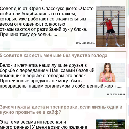
Совет дня от Юрия Спасокукоцкого: «Часто
любители бодибилдинга со стажем,
которые уже работают со значительным
весом отягощения, полностью
отказываются от разгибаний рук у блока.
Причина тому до-вольн......
20 07 2026 18:30:33
5 советов как есть меньше без чувства голода
Белок и клетчатка наши лучшие друзья в
борьбе с перееданием Наш самый базовый
помощник в борьбе с голодом это белок.
Протеиновые продукты не могут быть
превращены нашим организмом в собственный жир т......
19 07 2026 8:53:59
Зачем нужны диета и тренировки, если жизнь одна и
нужно прожить ее в кайф?
Эта тема весьма интересная и
многогранная! У меня возникло желание