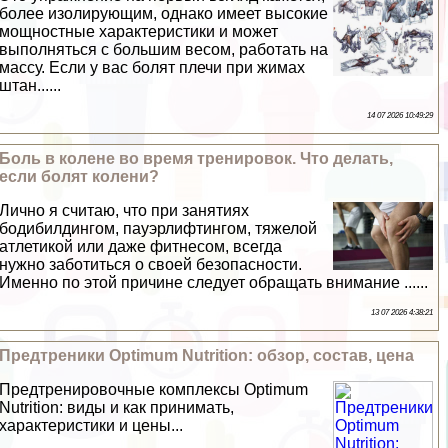
более изолирующим, однако имеет высокие
мощностные хаpaктеристики и может
выполняться с большим весом, работать на
массу. Если у вас болят плечи при жимах
штан......
14 07 2026 10:49:29
Боль в колене во время тренировок. Что делать,
если болят колени?
Лично я считаю, что при занятиях
бодибилдингом, пауэрлифтингом, тяжелой
атлетикой или даже фитнесом, всегда
нужно заботиться о своей безопасности.
Именно по этой причине следует обращать внимание ......
13 07 2026 4:38:21
Предтреники Optimum Nutrition: обзор, состав, цена
Предтренировочные комплексы Optimum
Nutrition: виды и как принимать,
хаpaктеристики и цены...