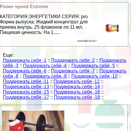
Power speed Extreme
КАТЕГОРИЯ:ЭНЕРГЕТИКИ СЕРИЯ: pro
Форма выпуска: Жидкий концентрат для
приема внутрь. 25 флаконов по 11 мл.
Пищевая ценность: На 1......
19 06 2026 19:13:17
Еще:
Поддержать себя -1
::
Поддержать себя -2
::
Поддержать
себя -3
::
Поддержать себя -4
::
Поддержать себя -5
::
Поддержать себя -6
::
Поддержать себя -7
::
Поддержать
себя -8
::
Поддержать себя -9
::
Поддержать себя -10
::
Поддержать себя -11
::
Поддержать себя -12
::
Поддержать себя -13
::
Поддержать себя -14
::
Поддержать себя -15
::
Поддержать себя -16
::
Поддержать себя -17
::
Поддержать себя -18
::