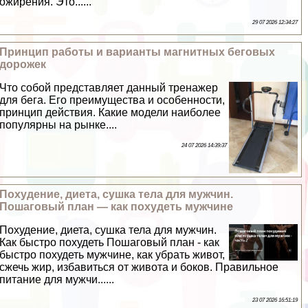
ожирения. Это......
29 07 2026 12:34:27
Принцип работы и варианты магнитных беговых
дорожек
Что собой представляет данный тренажер
для бега. Его преимущества и особенности,
принцип действия. Какие модели наиболее
популярны на рынке....
24 07 2026 14:39:37
Похудение, диета, сушка тела для мужчин.
Пошаговый план — как похудеть мужчине
Похудение, диета, сушка тела для мужчин.
Как быстро похудеть Пошаговый план - как
быстро похудеть мужчине, как убрать живот,
сжечь жир, избавиться от живота и боков. Правильное
питание для мужчи......
23 07 2026 16:51:19