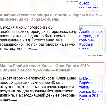
12 07 2026 6:41:44
Анаболические стероиды и гормоны. Курсы и схемы
применения от Юрия Бомбелы
Сегодня я хочу поговорить об
анаболических стероидах, о гормонах, хочу
рассказать какой должна быть схема
применения и т.д. Естественно, уже
традиционно, что при разговорах на такую
тематику мне пом......
11 07 2026 5:34:24
Милая Барби с телом Халка. Юлия Винс в 2019:
Сильнее любого мужчины — почему?
Секрет огромной популярности Юлии Винс
прост. У дeвyшки руки более 40 см в
окружности, что считается очень хорошим
результатом для мужчины без применения
допинга. На сегодняшний день ее рекорды
в прис......