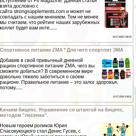
Вступление от Fit Magazine. Данная статья
взята дословно с
сайта strongsupplements.com и может не
совпадать с нашим мнением. Тем не менее
мы считаем, что рейтинг наших зарубежных
коллег будет вам инте......
04 07 2026 3:48:30
Спортивное питание ZMA * Для чего спортпит ЗМА
Добавив в свой привычный дневной
рацион спортивное питание ZMA, чего вы
сможете добиться? В современном мире
довольно тяжело заботиться о своем
рационе. Правильное питание – это залог здоровья,
потому......
03 07 2026 9:58:11
Качаем бицепс. Упражнение со штангой на бицепс,
методом "лесенка".
Новым героем роликов Юрия
Спасокукоцкого стал Денис Гусев, с