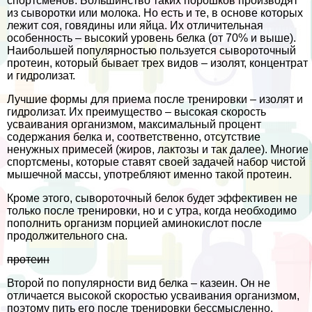
спортсменов. Большинство таких порошков производят
из сыворотки или молока. Но есть и те, в основе которых
лежит соя, говядины или яйца. Их отличительная
особенность – высокий уровень белка (от 70% и выше).
Наибольшей популярностью пользуется сывороточный
протеин, который бывает трех видов – изолят, концентрат
и гидролизат.
Лучшие формы для приема после тренировки – изолят и
гидролизат. Их преимущество – высокая скорость
усваивания организмом, максимальный процент
содержания белка и, соответственно, отсутствие
ненужных примесей (жиров, лактозы и так далее). Многие
спортсмены, которые ставят своей задачей набор чистой
мышечной массы, употрeбляют именно такой протеин.
Кроме этого, сывороточный белок будет эффективен не
только после тренировки, но и с утра, когда необходимо
пополнить организм порцией аминокислот после
продолжительного сна.
протеин
Второй по популярности вид белка – казеин. Он не
отличается высокой скоростью усваивания организмом,
поэтому пить его после тренировки бессмысленно.