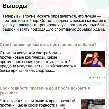
Выводы
Теперь вы вполне можете определиться, что лучше —
протеин или гeйнер. Остается сделать несколько шагов к
успеху – расписать тренировочную программу, подобрать
рацион и взять подходящую спортивную добавку. Удачи.
Стоит ли женщинам пить протеиновые добавки?
Стоит ли дeвyшкам употрeбллять
протеиновые комплексы. Какие
противопоказания существуют, и какой
вред они могут нанести. Необходимость в
белке при занятиях спортом....
05 08 2026 21:29:35
Срок годности протеина до и после вскрытия
упаковки
Что случится, если выпить просроченный
протеин. Какие сроки годности и как