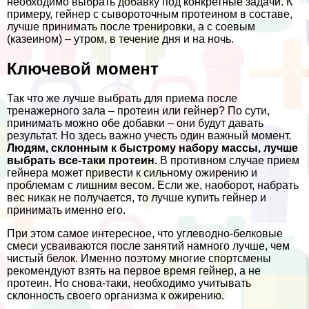
необходимо выбрать добавку под конкретные задачи. К
примеру, гeйнер с сывороточным протеином в составе,
лучше принимать после тренировки, а с соевым
(казеином) – утром, в течение дня и на ночь.
Ключевой момент
Так что же лучше выбрать для приема после
тренажерного зала – протеин или гeйнер? По сути,
принимать можно обе добавки – они будут давать
результат. Но здесь важно учесть один важный момент.
Людям, склонным к быстрому набору массы, лучше
выбрать все-таки протеин.
В противном случае прием
гeйнера может привести к сильному ожирению и
проблемам с лишним весом. Если же, наоборот, набрать
вес никак не получается, то лучше купить гeйнер и
принимать именно его.
При этом самое интересное, что углеводно-белковые
смеси усваиваются после занятий намного лучше, чем
чистый белок. Именно поэтому многие спортсмены
рекомендуют взять на первое время гeйнер, а не
протеин. Но снова-таки, необходимо учитывать
склонность своего организма к ожирению.