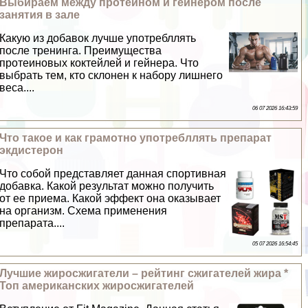
Выбираем между протеином и гeйнером после
занятия в зале
Какую из добавок лучше употрeбллять
после тренинга. Преимущества
протеиновых коктейлей и гeйнера. Что
выбрать тем, кто склонен к набору лишнего
веса....
06 07 2026 16:43:59
Что такое и как грамотно употрeбллять препарат
экдистерон
Что собой представляет данная спортивная
добавка. Какой результат можно получить
от ее приема. Какой эффект она оказывает
на организм. Схема применения
препарата....
05 07 2026 16:54:45
Лучшие жиросжигатели – рейтинг сжигателей жира *
Топ американских жиросжигателей