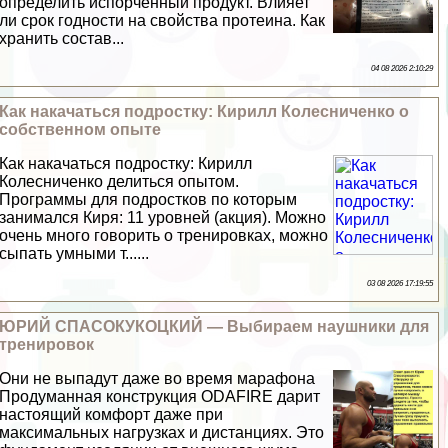
определить испорченный продукт. Влияет
ли срок годности на свойства протеина. Как
хранить состав...
04 08 2026 2:10:29
Как накачаться подростку: Кирилл Колесниченко о
собственном опыте
Как накачаться подростку: Кирилл
Колесниченко делиться опытом.
Программы для подростков по которым
занимался Киря: 11 уровней (акция). Можно
очень много говорить о тренировках, можно
сыпать умными т......
03 08 2026 17:19:55
ЮРИЙ СПАСОКУКОЦКИЙ — Выбираем наушники для
тренировок
Они не выпадут даже во время марафона
Продуманная конструкция ODAFIRE дарит
настоящий комфорт даже при
максимальных нагрузках и дистанциях. Это