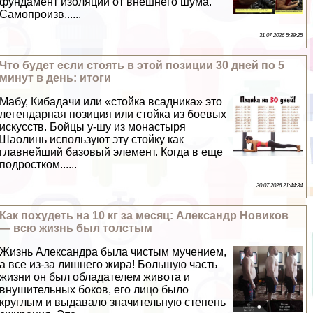
фундамент изоляции от внешнего шума.
Самопроизв......
31 07 2026 5:39:25
Что будет если стоять в этой позиции 30 дней по 5
минут в день: итоги
Мабу, Кибадачи или «стойка всадника» это
легендарная позиция или стойка из боевых
искусств. Бойцы у-шу из монастыря
Шаолинь используют эту стойку как
главнейший базовый элемент. Когда в еще
подростком......
30 07 2026 21:44:34
Как похудеть на 10 кг за месяц: Александр Новиков
— всю жизнь был толстым
Жизнь Александра была чистым мучением,
а все из-за лишнего жира! Большую часть
жизни он был обладателем живота и
внушительных боков, его лицо было
круглым и выдавало значительную степень