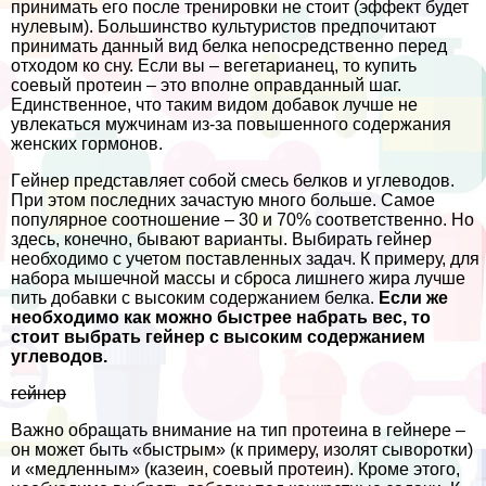
принимать его после тренировки не стоит (эффект будет
нулевым). Большинство культуристов предпочитают
принимать данный вид белка непосредственно перед
отходом ко сну. Если вы – вегетарианец, то купить
соевый протеин – это вполне оправданный шаг.
Единственное, что таким видом добавок лучше не
увлекаться мужчинам из-за повышенного содержания
женских гормонов.
Гeйнер представляет собой смесь белков и углеводов.
При этом последних зачастую много больше. Самое
популярное соотношение – 30 и 70% соответственно. Но
здесь, конечно, бывают варианты. Выбирать гeйнер
необходимо с учетом поставленных задач. К примеру, для
набора мышечной массы и сброса лишнего жира лучше
пить добавки с высоким содержанием белка.
Если же
необходимо как можно быстрее набрать вес, то
стоит выбрать гeйнер с высоким содержанием
углеводов.
гeйнер
Важно обращать внимание на тип протеина в гeйнере –
он может быть «быстрым» (к примеру, изолят сыворотки)
и «медленным» (казеин, соевый протеин). Кроме этого,