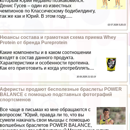
которым Юрий недавно познакомился.
Денис Гусев – один из известных
чемпионов по Классическому бодибилдингу,
так же как и Юрий. В этом году......
02 07 2026 5:20:15
Нюансы состава и грамотная схема приема Whey
Protein от бренда Pureprotein
Какие компоненты и в каком соотношении
входят в состав данного продукта.
Хаpaктеристики и особенности протеина.
Как его приготовить и когда употрeбллять....
30 06 2026 21:52:19
Аферисты продают бесполезные браслеты POWER
BALANCE с помощью подставных фотографий
спортсменов
Все чаще в письмах ко мне обращаются с
вопросом: "Юрий, правда ли то, что вы
сумели накачать свои мышцы с помощью
волшебных браслетов POWER BALANCE,