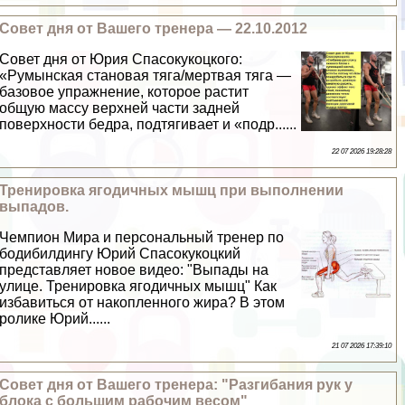
Совет дня от Вашего тренера — 22.10.2012
Совет дня от Юрия Спасокукоцкого:
«Румынская становая тяга/мертвая тяга —
базовое упражнение, которое растит
общую массу верхней части задней
поверхности бедра, подтягивает и «подр......
22 07 2026 19:28:28
Тренировка ягодичных мышц при выполнении
выпадов.
Чемпион Мира и персональный тренер по
бодибилдингу Юрий Спасокукоцкий
представляет новое видео: "Выпады на
улице. Тренировка ягодичных мышц" Как
избавиться от накопленного жира? В этом
ролике Юрий......
21 07 2026 17:39:10
Совет дня от Вашего тренера: "Разгибания рук у
блока с большим рабочим весом"