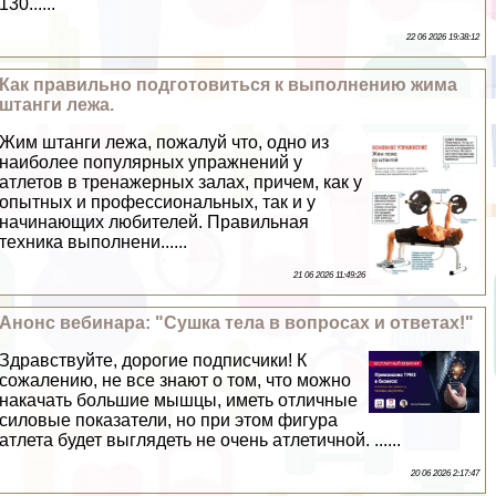
130......
22 06 2026 19:38:12
Как правильно подготовиться к выполнению жима
штанги лежа.
Жим штанги лежа, пожалуй что, одно из
наиболее популярных упражнений у
атлетов в тренажерных залах, причем, как у
опытных и профессиональных, так и у
начинающих любителей. Правильная
техника выполнени......
21 06 2026 11:49:26
Анонс вебинара: "Сушка тела в вопросах и ответах!"
Здравствуйте, дорогие подписчики! К
сожалению, не все знают о том, что можно
накачать большие мышцы, иметь отличные
силовые показатели, но при этом фигура
атлета будет выглядеть не очень атлетичной. ......
20 06 2026 2:17:47