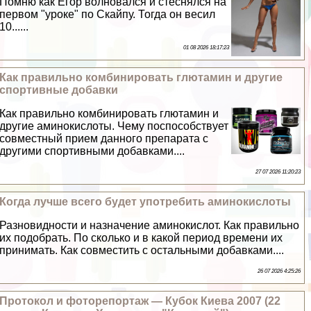
Помню как Егор волновался и стеснялся на
первом "уроке" по Скайпу. Тогда он весил
10......
01 08 2026 18:17:23
Как правильно комбинировать глютамин и другие
спортивные добавки
Как правильно комбинировать глютамин и
другие аминокислоты. Чему поспособствует
совместный прием данного препарата с
другими спортивными добавками....
27 07 2026 11:20:23
Когда лучше всего будет употребить аминокислоты
Разновидности и назначение аминокислот. Как правильно
их подобрать. По сколько и в какой период времени их
принимать. Как совместить с остальными добавками....
26 07 2026 4:25:26
Протокол и фоторепортаж — Кубок Киева 2007 (22