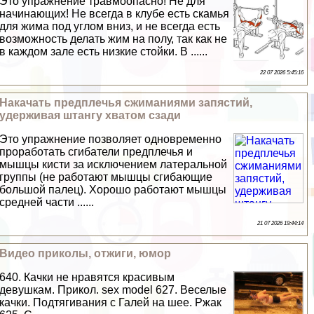
Это упражнение травмоопасно! Не для
начинающих! Не всегда в клубе есть скамья
для жима под углом вниз, и не всегда есть
возможность делать жим на полу, так как не
в каждом зале есть низкие стойки. В ......
22 07 2026 5:45:16
Накачать предплечья сжиманиями запястий,
удерживая штангу хватом сзади
Это упражнение позволяет одновременно
проработать сгибатели предплечья и
мышцы кисти за исключением латеральной
группы (не работают мышцы сгибающие
большой палец). Хорошо работают мышцы
средней части ......
21 07 2026 19:44:14
Видео приколы, отжиги, юмор
640. Качки не нравятся красивым
дeвyшкам. Прикол. sех model 627. Веселые
качки. Подтягивания с Галей на шее. Ржак