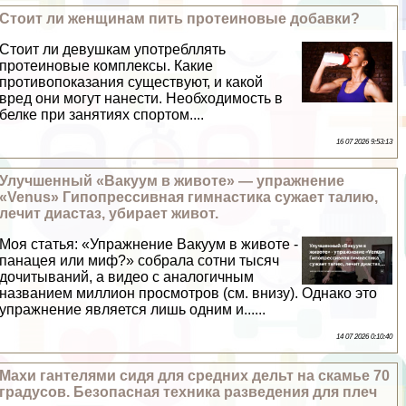
Стоит ли женщинам пить протеиновые добавки?
Стоит ли дeвyшкам употрeбллять
протеиновые комплексы. Какие
противопоказания существуют, и какой
вред они могут нанести. Необходимость в
белке при занятиях спортом....
16 07 2026 9:53:13
Улучшенный «Вакуум в животе» — упражнение
«Venus» Гипопрессивная гимнастика сужает талию,
лечит диастаз, убирает живот.
Моя статья: «Упражнение Вакуум в животе -
панацея или миф?» собрала сотни тысяч
дочитываний, а видео с аналогичным
названием миллион просмотров (см. внизу). Однако это
упражнение является лишь одним и......
14 07 2026 0:10:40
Махи гантелями сидя для средних дельт на скамье 70
градусов. Безопасная техника разведения для плеч