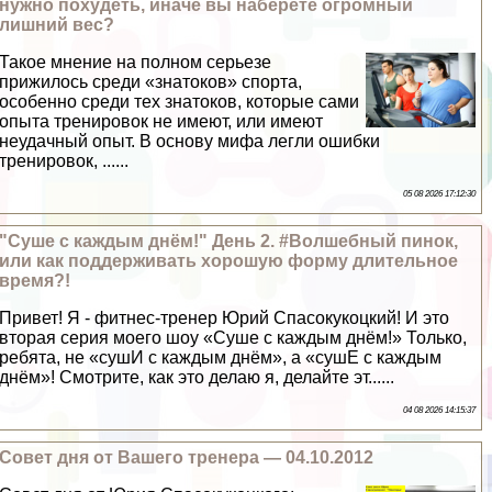
нужно похудеть, иначе вы наберете огромный
лишний вес?
Такое мнение на полном серьезе
прижилось среди «знатоков» спорта,
особенно среди тех знатоков, которые сами
опыта тренировок не имеют, или имеют
неудачный опыт. В основу мифа легли ошибки
тренировок, ......
05 08 2026 17:12:30
"Суше с каждым днём!" День 2. #Волшебный пинок,
или как поддерживать хорошую форму длительное
время?!
Привет! Я - фитнес-тренер Юрий Спасокукоцкий! И это
вторая серия моего шоу «Суше с каждым днём!» Только,
ребята, не «сушИ с каждым днём», а «сушЕ с каждым
днём»! Смотрите, как это делаю я, делайте эт......
04 08 2026 14:15:37
Совет дня от Вашего тренера — 04.10.2012