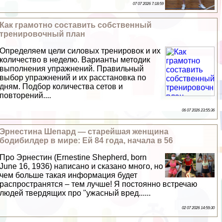
07 07 2026 7:18:59
Как грамотно составить собственный
тренировочный план
Определяем цели силовых тренировок и их
количество в неделю. Варианты методик
выполнения упражнений. Правильный
выбор упражнений и их расстановка по
дням. Подбор количества сетов и
повторений....
06 07 2026 23:55:36
Эрнестина Шепард — старейшая женщина
бодибилдер в мире: Ей 84 года, начала в 56
Про Эрнестин (Ernestine Shepherd, born
June 16, 1936) написано и сказано много, но
чем больше такая информация будет
распространятся – тем лучше! Я постоянно встречаю
людей твердящих про "ужасный вред......
02 07 2026 14:59:30