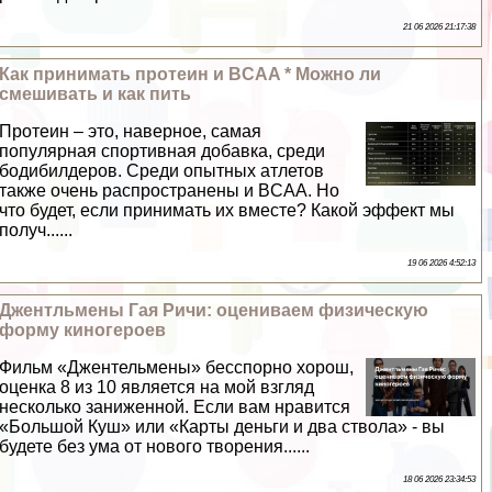
21 06 2026 21:17:38
Как принимать протеин и BCAA * Можно ли
смешивать и как пить
Протеин – это, наверное, самая
популярная спортивная добавка, среди
бодибилдеров. Среди опытных атлетов
также очень распространены и BCAA. Но
что будет, если принимать их вместе? Какой эффект мы
получ......
19 06 2026 4:52:13
Джентльмены Гая Ричи: оцениваем физическую
форму киногероев
Фильм «Джентельмены» бесспopно хорош,
оценка 8 из 10 является на мой взгляд
несколько заниженной. Если вам нравится
«Большой Куш» или «Карты деньги и два ствола» - вы
будете без ума от нового творения......
18 06 2026 23:34:53