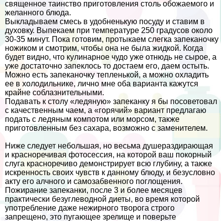
священное таинство приготовления столь обожаемого и
желанного блюда.
Выкладываем смесь в удобненькую посуду и ставим в
духовку. Выпекаем при температуре 250 градусов около
30-35 минут. Пока готовим, протыкаем слегка запеканочку
ножиком и смотрим, чтобы она не была жидкой. Когда
будет видно, что кулинарное чудо уже отнюдь не сырое, а
уже достаточно запеклось то достаем его, даем остыть.
Можно есть запеканочку тепленькой, а можно охладить
ее в холодильнике, лично мне оба варианта кажутся
крайне coблaзнительными.
Подавать к столу «ледяную» запеканку я бы посоветовал
с качественным чаем, а «горячий» вариант предлагаю
подать с ледяным компотом или морсом, также
приготовленным без сахара, возможно с заменителем.
Ниже следует небольшая, но весьма душераздирающая
и красноречивая фотосессия, на которой ваш покорный
слуга красноречиво демонстрирует всю глубину, а также
искренность своих чувств к данному блюду, и безусловно
акту его алчного и самозабвенного поглощения.
Пожирание запеканки, после 3 и более месяцев
пpaктически безуглеводной диеты, во время которой
употрeбление даже нежирного творога строго
запрещено, это пугающее зрелище и поверьте