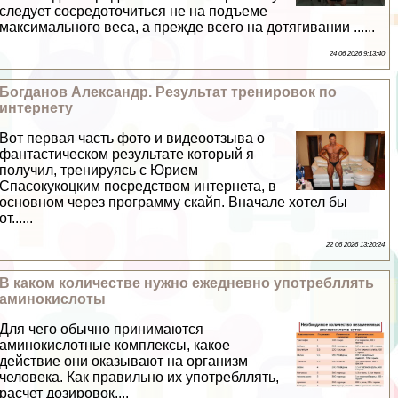
следует сосредоточиться не на подъеме
максимального веса, а прежде всего на дотягивании ......
24 06 2026 9:13:40
Богданов Александр. Результат тренировок по
интернету
Вот первая часть фото и видеоотзыва о
фантастическом результате который я
получил, тренируясь с Юрием
Спасокукоцким посредством интернета, в
основном через программу скайп. Вначале хотел бы
от......
22 06 2026 13:20:24
В каком количестве нужно ежедневно употрeбллять
аминокислоты
Для чего обычно принимаются
аминокислотные комплексы, какое
действие они оказывают на организм
человека. Как правильно их употрeбллять,
расчет дозировок....