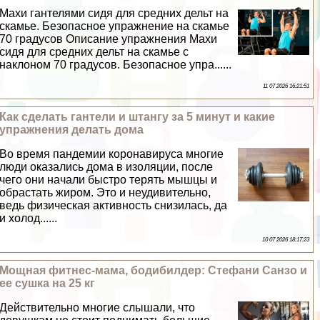
Махи гантелями сидя для средних дельт на
скамье. Безопасное упражнение на скамье
70 градусов Описание упражнения Махи
сидя для средних дельт на скамье с
наклоном 70 градусов. Безопасное упра......
11 07 2026 16:21:51
Как сделать гантели и штангу за 5 минут и какие
упражнения делать дома
Во время пандемии коронавируса многие
люди оказались дома в изоляции, после
чего они начали быстро терять мышцы и
обрастать жиром. Это и неудивительно,
ведь физическая активность снизилась, да
и холод......
10 07 2026 18:17:23
Мощная фитнес-мама, бодибилдер: Стефани Санзо и
ее сушка на 25 кг
Действительно многие слышали, что