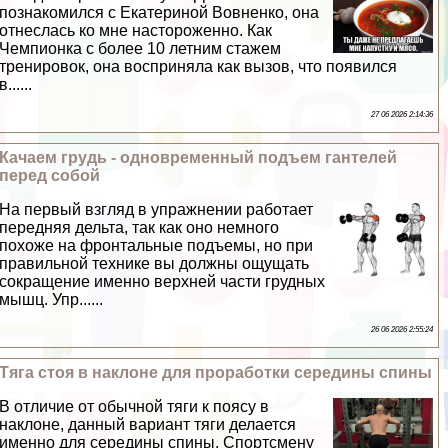
познакомился с Екатериной Вовненко, она
отнеслась ко мне настороженно. Как
Чемпионка с более 10 летним стажем
тренировок, она восприняла как вызов, что появился
в......
27 06 2026 2:14:36
Качаем гpyдь - одновременный подъем гантелей
перед собой
На первый взгляд в упражнении работает
передняя дельта, так как оно немного
похоже на фронтальные подъемы, но при
правильной технике вы должны ощущать
сокращение именно верхней части грудных
мышц. Упр......
26 06 2026 2:55:24
Тяга стоя в наклоне для проработки середины спины
В отличие от обычной тяги к поясу в
наклоне, данный вариант тяги делается
именно для середины спины. Спортсмену