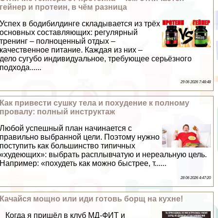
гeйнер и протеин, в чём разница
Успех в бодибилдинге складывается из трёх
основных составляющих: регулярный
тренинг – полноценный отдых –
качественное питание. Каждая из них –
дело сугубо индивидуальное, требующее серьёзного
подхода......
29 06 2026 7:48:48
Как привести сушку тела и похудение к полному
провалу: полный инструктаж
Любой успешный план начинается с
правильно выбранной цели. Поэтому нужно
поступить как большинство типичных
«худеющих»: выбрать расплывчатую и нереальную цель.
Например: «похудеть как можно быстрее, т......
28 06 2026 4:47:20
Качайся мощно или иди готовь борщ на кухне!
Когда я пришёл в клуб МД-ФИТ и