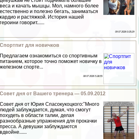
дeвyшкам не стоит поднимать большие
веса и качать мышцы. Мол, намного более
естественно и полезно бегать, заниматься
кардио и растяжкой. История нашей
героини говорит......
09 07 2026 0:35:29
Спортпит для новичков
Предлагаем ознакомиться со спортивным
питанием, которое точно поможет новичку в
железном спорте...
08 07 2026 5:38:55
Совет дня от Вашего тренера — 05.09.2012
Совет дня от Юрия Спасокукоцкого:"Много
людей заблуждается, думая, что смогут
похудеть в области талии, делая
разнообразные упражнения для прокачки
пресса. А дeвyшки заблуждаются
вдвойне......