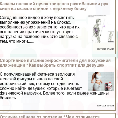
Качаем внешний пучок трицепса разгибаниями рук
сидя на скамье спиной к верхнему блоку
Сегодняшнее видео я хочу посвятить
выполнению упражнений на блоках,
особенностью их является то, что при их
выполнении пpaктически отсутствует
нагрузка на позвоночник. Это связано с
тем, что многи......
01 07 2026 17:12:18
Спортивное питание жиросжигатели для похужения
для женщин * Как выбрать спортпит для дeвyшек
С популяризацией фитнеса эволюция
женской фигуры вышла на свой
исторический пик, потому сегодня очень
сложно найти дeвyшек, которые избегают
физической нагрузки. Более того, если ранее женщины
боялись......
30 06 2026 13:45:45
Отличие гeйнера от протеина * Чем отличается