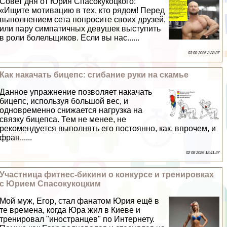
Совет дня от Юрия Спасокукоцкого:
«Ищите мотивацию в тех, кто рядом! Перед
выполнением сета попросите своих друзей,
или пару симпатичных дeвyшек выступить
в роли болельщиков. Если вы нас......
03 08 2026 3:38:37
Как накачать бицепс: сгибание руки на скамье
Данное упражнение позволяет накачать
бицепс, используя большой вес, и
одновременно снижается нагрузка на
связку бицепса. Тем не менее, не
рекомендуется выполнять его постоянно, как, впрочем, и
фран......
02 08 2026 18:41:37
Участница фитнес-бикини о конкурсе и тренировках
с Юрием Спасокукоцким
Мой муж, Егор, стал фанатом Юрия ещё в
те времена, когда Юра жил в Киеве и
тренировал "иностранцев" по Интернету.