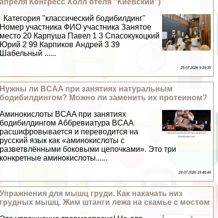
апреля Конгресс Холл отеля "Киевский")
Категория "классический бодибилдинг"
Номер участника ФИО участника Занятое
место 20 Карпуша Павел 1 3 Спасокукоцкий
Юрий 2 99 Карпиков Андрей 3 39
Шабельный ......
25 07 2026 9:39:35
Нужны ли BCAA при занятиях натуральным
бодибилдингом? Можно ли заменить их протеином?
Аминокислоты BCAA при занятиях
бодибилдингом Аббревиатура BCAA
расшифровывается и переводится на
русский язык как «аминокислоты с
разветвлёнными боковыми цепочками». Это три
конкретные аминокислоты......
24 07 2026 19:48:44
Упражнения для мышц гpyди. Как накачать низ
грудных мышц. Жим штанги лежа на скамье с мостом