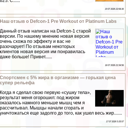
625. С......
19 07 2026 23:58:36
Наш отзыв о Defcon-1 Pre Workout от Platinum Labs
Данный отзыв написан на Defcon-1 старой
версии. По нашему мнению новая версия
очень схожа по эффекту и вас не
разочарует! По отзывам некоторых
клиентов новая версия им понравилась
даже больше! Привет......
18 07 2026 21:54:56
Спортсмен с 5% жира в организме — горькая цена
супер рельефа
Когда я сделал свою первую «сушку тела»,
результат меня огорошил: под жиром
оказалось намного меньше мышц чем я
рассчитывал. Мышцы начали сгорать и
уничтожаться еще задолго до того, как ушел весь жир.......
17 07 2026 5:35:57