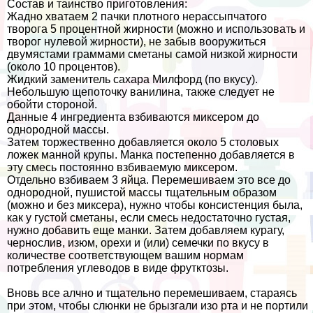
Состав и таинство приготовления:
Жадно хватаем 2 пачки плотного нерассыпчатого
творога 5 процентной жирности (можно и использовать и
творог нулевой жирности), не забыв вооружиться
двумястами граммами сметаны самой низкой жирности
(около 10 процентов).
Жидкий заменитель сахара Милфорд (по вкусу).
Небольшую щепоточку ванилина, также следует не
обойти стороной.
Данные 4 ингредиента взбиваются миксером до
однородной массы.
Затем торжественно добавляется около 5 столовых
ложек манной крупы. Манка постепенно добавляется в
эту смесь постоянно взбиваемую миксером.
Отдельно взбиваем 3 яйца. Перемешиваем это все до
однородной, пушистой массы тщательным образом
(можно и без миксера), нужно чтобы консистенция была,
как у густой сметаны, если смесь недостаточно густая,
нужно добавить еще манки. Затем добавляем курагу,
чернослив, изюм, орехи и (или) семечки по вкусу в
количестве соответствующем вашим нормам
потрeбления углеводов в виде фрутктозы.
Вновь все алчно и тщательно перемешиваем, стараясь
при этом, чтобы слюнки не брызгали изо рта и не портили