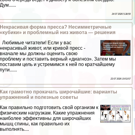
Дум......
24 07 2026 5:38:59
Некрасивая форма пресса? Несимметричные
«кубики» и проблемный низ живота — решения
Любимые читатели! Если у вас
некрасивый живот, или кривой пресс -
вначале мы должны оценить свою
проблему и поставить верный «диагноз». Затем мы
поставим цель и устремимся к ней по кратчайшему
пути......
23 07 2026 19:53:57
Как грамотно прокачать широчайшие: варианты
упражнений и полезные советы
Как правильно подготовить свой организм к
физическим нагрузкам. Какие упражнения
наиболее эффективны для широчайших
мышц спины, как правильно их
выполнять....