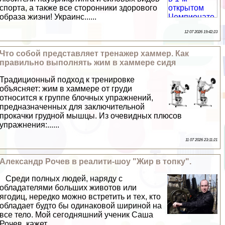
спорта, а также все сторонники здорового
образа жизни! Украинс......
12 07 2026 19:42:23
Что собой представляет тренажер хаммер. Как
правильно выполнять жим в хаммере сидя
Традиционный подход к тренировке
объясняет: жим в хаммере от гpyди
относится к группе блочных упражнений,
предназначенных для заключительной
прокачки грудной мышцы. Из очевидных плюсов
упражнения:......
11 07 2026 23:11:21
Александр Рочев в реалити-шоу "Жир в топку".
Среди полных людей, наряду с
обладателями больших животов или
ягoдиц, нередко можно встретить и тех, кто
обладает будто бы одинаковой шириной на
все тело. Мой сегодняшний ученик Саша
Рочев, кажет......