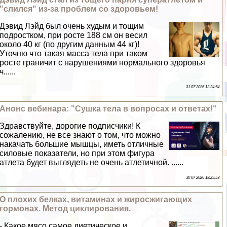
"слился" из-за проблем со здоровьем!
Дэвид Лэйд был очень худым и тощим
подростком, при росте 188 см он весил
около 40 кг (по другим данным 44 кг)!
Уточню что такая масса тела при таком
росте граничит с нарушениями нормального здоровья
ч......
31 07 2026 12:24:54
Анонс вебинара: "Сушка тела в вопросах и ответах!"
Здравствуйте, дорогие подписчики! К
сожалению, не все знают о том, что можно
накачать большие мышцы, иметь отличные
силовые показатели, но при этом фигура
атлета будет выглядеть не очень атлетичной. ......
30 07 2026 18:25:53
О плохих белках, витаминах и жиросжигающих
гормонах. Метод циклирования.
- Какое мясо самое диетическое и