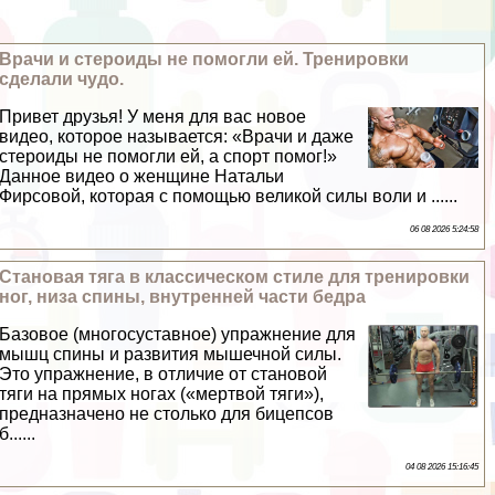
Врачи и стероиды не помогли ей. Тренировки
сделали чудо.
Привет друзья! У меня для вас новое
видео, которое называется: «Врачи и даже
стероиды не помогли ей, а спорт помог!»
Данное видео о женщине Натальи
Фирсовой, которая с помощью великой силы воли и ......
06 08 2026 5:24:58
Становая тяга в классическом стиле для тренировки
ног, низа спины, внутренней части бедра
Базовое (многосуставное) упражнение для
мышц спины и развития мышечной силы.
Это упражнение, в отличие от становой
тяги на прямых ногах («мертвой тяги»),
предназначено не столько для бицепсов
б......
04 08 2026 15:16:45