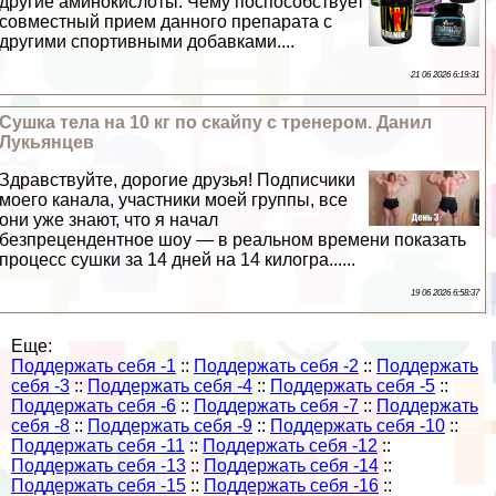
другие аминокислоты. Чему поспособствует
совместный прием данного препарата с
другими спортивными добавками....
21 06 2026 6:19:31
Сушка тела на 10 кг по скайпу с тренером. Данил
Лукьянцев
Здравствуйте, дорогие друзья! Подписчики
моего канала, участники моей группы, все
они уже знают, что я начал
безпрецендентное шоу — в реальном времени показать
процесс сушки за 14 дней на 14 килогра......
19 06 2026 6:58:37
Еще:
Поддержать себя -1
::
Поддержать себя -2
::
Поддержать
себя -3
::
Поддержать себя -4
::
Поддержать себя -5
::
Поддержать себя -6
::
Поддержать себя -7
::
Поддержать
себя -8
::
Поддержать себя -9
::
Поддержать себя -10
::
Поддержать себя -11
::
Поддержать себя -12
::
Поддержать себя -13
::
Поддержать себя -14
::
Поддержать себя -15
::
Поддержать себя -16
::