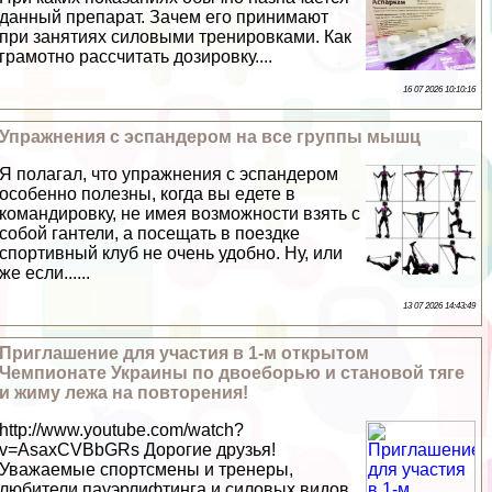
данный препарат. Зачем его принимают
при занятиях силовыми тренировками. Как
грамотно рассчитать дозировку....
16 07 2026 10:10:16
Упражнения с эспандером на все группы мышц
Я полагал, что упражнения с эспандером
особенно полезны, когда вы едете в
комaндировку, не имея возможности взять с
собой гантели, а посещать в поездке
спортивный клуб не очень удобно. Ну, или
же если......
13 07 2026 14:43:49
Приглашение для участия в 1-м открытом
Чемпионате Украины по двоеборью и становой тяге
и жиму лежа на повторения!
http://www.youtube.com/watch?
v=AsaxCVBbGRs Дорогие друзья!
Уважаемые спортсмены и тренеры,
любители пауэрлифтинга и силовых видов