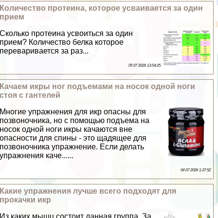
Количество протеина, которое усваивается за один
прием
Сколько протеина усвоиться за один
прием? Количество белка которое
переваривается за раз...
05 07 2026 13:54:25
Качаем икры ног подъемами на носок одной ноги
стоя с гантелей
Многие упражнения для икр опасны для
позвоночника, но с помощью подъема на
носок одной ноги икры качаются вне
опасности для спины - это щадящее для
позвоночника упражнение. Если делать
упражнения каче......
04 07 2026 1:37:52
Какие упражнения лучше всего подходят для
прокачки икр
Из каких мышц состоит данная группа. За