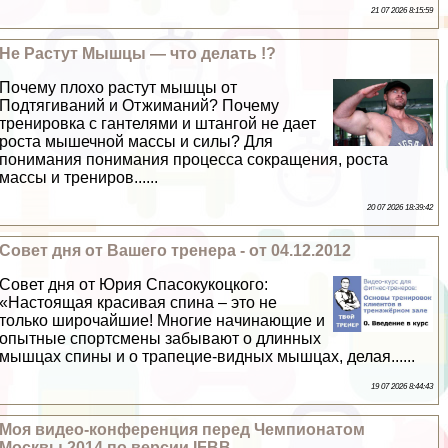
21 07 2026 8:15:59
Не Растут Мышцы — что делать !?
Почему плохо растут мышцы от
Подтягиваний и Отжиманий? Почему
тренировка с гантелями и штангой не дает
роста мышечной массы и силы? Для
понимания понимания процесса сокращения, роста
массы и трениров......
20 07 2026 18:39:42
Совет дня от Вашего тренера - от 04.12.2012
Совет дня от Юрия Спасокукоцкого:
«Настоящая красивая спина – это не
только широчайшие! Многие начинающие и
опытные спортсмены забывают о длинных
мышцах спины и о трапецие-видных мышцах, делая......
19 07 2026 8:44:43
Моя видео-конференция перед Чемпионатом
Москвы 2014 по версии IFBB