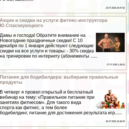
10 07 2026 20:47:52
Акции и скидки на услуги фитнес-инструктора
Ю.Спасокукоцкого
Дамы и господа! Обратите внимание на
Новогодние праздничные скидки! С 10
декабря по 1 января действуют следующие
скидки на все услуги и товары: - 30% скидка
на тренировки по интернету (абонементы ......
07 07 2026 1:38:30
Питание для бодибилдера: выбираем правильные
продукты
В четверг я провел открытый и бесплатный
вебинар на тему: «Правильное питание при
занятиях фитнесом». Для такого вида
спорта как фитнес, а тем более
бодибилдинг, питание для достижения результата игр......
06 07 2026 16:46:45