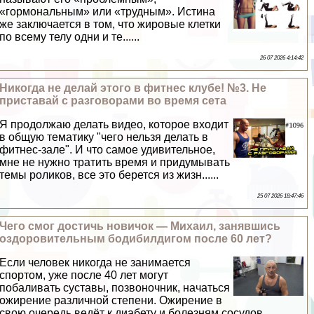
«гормональным» или «трудным». Истина
же заключается в том, что жировые клетки
по всему телу одни и те......
26 07 2026 4:14:42
Никогда не делай этого в фитнес клубе! №3. Не
приставай с разговорами во время сета
Я продолжаю делать видео, которое входит
в общую тематику "чего нельзя делать в
фитнес-зале". И что самое удивительное,
мне не нужно тратить время и придумывать
темы роликов, все это берется из жизн......
25 07 2026 18:47:46
Чего смог достичь новичок — Михаил, занявшись
оздоровительным бодибилдигом после 60 лет?
Если человек никогда не занимается
спортом, уже после 40 лет могут
побаливать суставы, позвоночник, начаться
ожирение различной степени. Ожирение в
свою очередь ведёт к диабету и болезням сосудов.