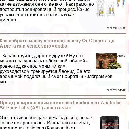
какие движения они отвечают. Как грамотно
построить тренировочный процесс. Какие
упражнения стоит выполнять и как
именно....
03 07 2026 4:14:33
Как набрать массу с помощью шоу От Скелета до
Атлета или успех эктоморфа
Здравствуйте, дорогие друзья! Ну вот
можно праздновать небольшой юбилей -
ровно год как под моим чутким
руководством тренируется Леонид. За это
время мой подопечный смог набрать 9 килограммов
мы......
02 07 2026 6:45:30
Предтренировочный комплекс Insidious от Anabolic
Science Labs (ASL) - наш отзыв
Этот отзыв я обещал сделать давно, но как-
то все не срасталось. Исправляюсь! Итак,
предтреник Insidious (Коварный) от