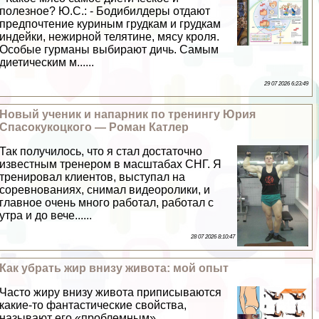
полезное? Ю.С.: - Бодибилдеры отдают
предпочтение куриным грудкам и грудкам
индейки, нежирной телятине, мясу кроля.
Особые гурманы выбирают дичь. Самым
диетическим м......
29 07 2026 6:23:49
Новый ученик и напарник по тренингу Юрия
Спасокукоцкого — Роман Катлер
Так получилось, что я стал достаточно
известным тренером в масштабах СНГ. Я
тренировал клиентов, выступал на
соревнованиях, снимал видеоролики, и
главное очень много работал, работал с
утра и до вече......
28 07 2026 8:10:47
Как убрать жир внизу живота: мой опыт
Часто жиру внизу живота приписываются
какие-то фантастические свойства,
называют его «проблемным»,