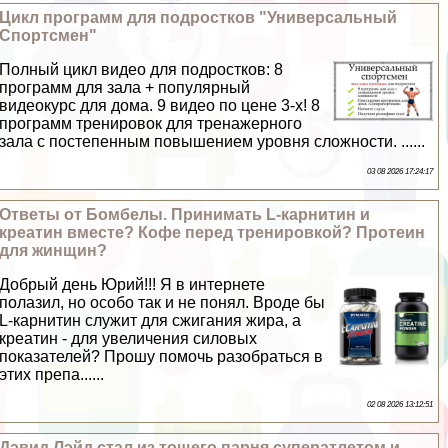
Цикл программ для подростков "Универсальный
Спортсмен"
Полный цикл видео для подростков: 8
программ для зала + популярный
видеокурс для дома. 9 видео по цене 3-х! 8
программ тренировок для тренажерного
зала с постепенным повышением уровня сложности. ......
03 08 2026 17:24:17
Ответы от Бомбелы. Принимать L-карнитин и
креатин вместе? Кофе перед тренировкой? Протеин
для жинщин?
Добрый день Юрий!!! Я в интернете
полазил, но особо так и не понял. Вроде бы
L-карнитин служит для сжигания жира, а
креатин - для увеличения силовых
показателей? Прошу помочь разобраться в
этих препа......
02 08 2026 13:12:51
Дэвид Лэйд стал из тощего парня суператлетом и