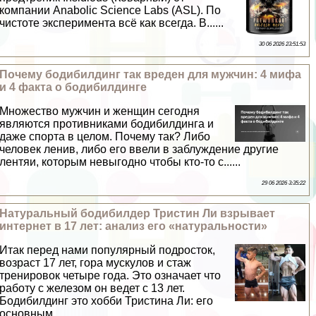
компании Anabolic Science Labs (ASL). По
чистоте эксперимента всё как всегда. В......
30 06 2026 23:51:53
Почему бодибилдинг так вреден для мужчин: 4 мифа
и 4 факта о бодибилдинге
Множество мужчин и женщин сегодня
являются противниками бодибилдинга и
даже спорта в целом. Почему так? Либо
человек ленив, либо его ввели в заблуждение другие
лентяи, которым невыгодно чтобы кто-то с......
29 06 2026 3:35:22
Натуральный бодибилдер Тристин Ли взрывает
интернет в 17 лет: анализ его «натуральности»
Итак перед нами популярный подросток,
возраст 17 лет, гора мускулов и стаж
тренировок четыре года. Это означает что
работу с железом он ведет с 13 лет.
Бодибилдинг это хобби Тристина Ли: его
основным ......