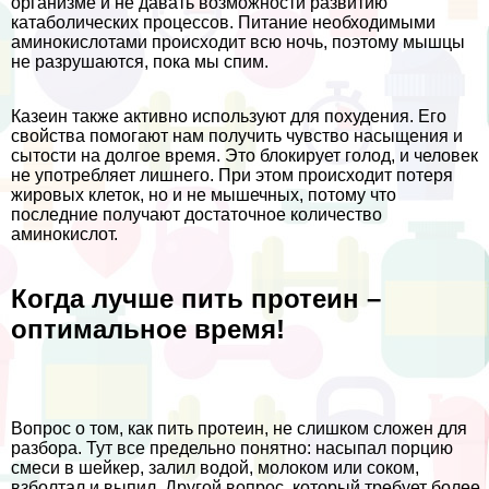
организме и не давать возможности развитию
катаболических процессов. Питание необходимыми
аминокислотами происходит всю ночь, поэтому мышцы
не разрушаются, пока мы спим.
Казеин также активно используют для похудения. Его
свойства помогают нам получить чувство насыщения и
сытости на долгое время. Это блокирует голод, и человек
не употрeбляет лишнего. При этом происходит потеря
жировых клеток, но и не мышечных, потому что
последние получают достаточное количество
аминокислот.
Когда лучше пить протеин –
оптимальное время!
Вопрос о том, как пить протеин, не слишком сложен для
разбора. Тут все предельно понятно: насыпал порцию
смеси в шейкер, залил водой, молоком или соком,
взболтал и выпил. Другой вопрос, который требует более