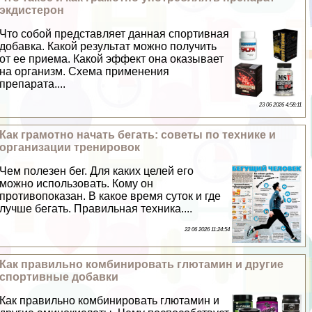
экдистерон
Что собой представляет данная спортивная
добавка. Какой результат можно получить
от ее приема. Какой эффект она оказывает
на организм. Схема применения
препарата....
23 06 2026 4:58:11
Как грамотно начать бегать: советы по технике и
организации тренировок
Чем полезен бег. Для каких целей его
можно использовать. Кому он
противопоказан. В какое время суток и где
лучше бегать. Правильная техника....
22 06 2026 11:24:54
Как правильно комбинировать глютамин и другие
спортивные добавки
Как правильно комбинировать глютамин и