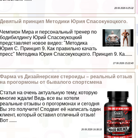
28 06 2026 6:25:32
Девятый принцип Методики Юрия Спасокукоцкого.
Чемпион Мира и персональный тренер по
бодибилдингу Юрий Спасокукоцкий
представляет новое видео: "Методика
Юрия С. Принцип 9. Как правильно качать
пресс" Методика Юрия Спасокукоцкого. Принцип 9. Ка......
27 06 2026 15:22:40
Фарма vs Дизайнерские стероиды – реальный отзыв
на прогормоны от бывалого спортсмена
Статья на очень актуальную тему, которую
многие ждали! Ведь все вы хотели
реальные отзывы о прогормонах и сегодня
Вы это получите! Сподвиг её написать один
клиент, который оставил отличный отзыв!
Вот ......
26 06 2026 16:38:18