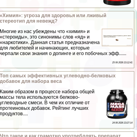
«Химия»: угроза для здоровья или лживый
стереотип для невежд?
Многие из нас убеждены что «химия» и
«стероиды», это синонимы слов «яд» и
«наркотики». Данная статья предназначена
для любителей и начинающих, которые
черпали свои знания о допинге и его побочных эфф......
25 06 2026 23:12:41
Топ самых эффективных углеводно-белковых
добавок для набора веса
Каким образом в процессе набора общей
массы тела используются белково-
углеводные смеси. В чем их отличие от
протеиновых добавок. Рейтинг лучших
продуктов....
24 06 2026 23:27:14
Что такое и как грамотно употрeбллять препарат