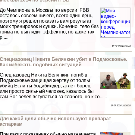
До Чемпионата Москвы по версии IFBB
осталось совсем ничего, всего один день,
поэтому я решил показать вам результат
моих тренировок и сушки. Конечно, тело без
грима не выглядит эффектно, но даже так
р......
18 07 2026 6:36:43
Спецназовец Никита Белянкин убит в Подмосковье.
Как избежать подобных ситуаций
Спецназовец Никита Белянкин погиб в
Подмосковье защищая жертву от толпы
убийц Если ты бодибилдер, атлет, борец
или просто сильный человек, казалось бы
сам Бог велел вступаться за слабого, но к со......
17 07 2026 19:20:38
Для какой цели обычно используют препарат
аспаркам
При каких показаниях обычно назначается