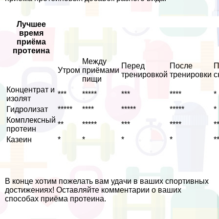
Лучшее
время
приёма
протеина
Между
Перед
После
П
Утром
приёмами
тренировкой
тренировки
с
пищи
Концентрат и
***
*****
***
****
*
изолят
Гидролизат
*****
****
*****
*****
*
Комплексный
**
*****
***
****
*
протеин
Казеин
*
*
*
*
*
В конце хотим пожелать вам удачи в ваших спортивных
достижениях! Оставляйте комментарии о ваших
способах приёма протеина.