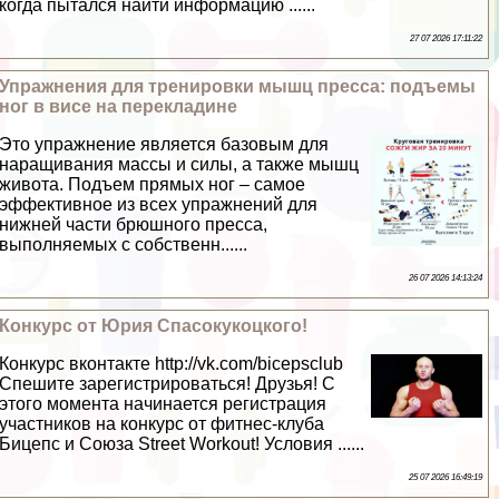
когда пытался найти информацию ......
27 07 2026 17:11:22
Упражнения для тренировки мышц пресса: подъемы
ног в висе на перекладине
Это упражнение является базовым для
наращивания массы и силы, а также мышц
живота. Подъем прямых ног – самое
эффективное из всех упражнений для
нижней части брюшного пресса,
выполняемых с собственн......
26 07 2026 14:13:24
Конкурс от Юрия Спасокукоцкого!
Конкурс вконтакте http://vk.com/bicepsclub
Спешите зарегистрироваться! Друзья! С
этого момента начинается регистрация
участников на конкурс от фитнес-клуба
Бицепс и Союза Street Workout! Условия ......
25 07 2026 16:49:19