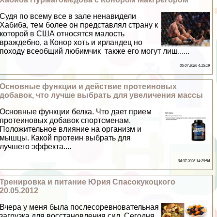
Судя по всему все в зале ненавидели
Хабиба, тем более он представлял страну к
которой в США относятся малость
враждебно, а Конор хоть и ирландец но
походу всеобщий любимчик также его могут лиш......
05 07 2026 4:15:19
Основные функции и действие протеиновых
добавок, что лучше выбрать для увеличения массы
Основные функции белка. Что дает прием
протеиновых добавок спортсменам.
Положительное влияние на организм и
мышцы. Какой протеин выбрать для
лучшего эффекта....
04 07 2026 14:29:54
Тренировка и питание Юрия Спасокукоцкого
20.05.2012
Вчера у меня была послесоревновательная
загрузка для восстановления сил. Сегодня