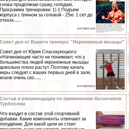
снова продолжаю сушку, голодаю.
Программа тренировки: 1) 1 Подъем
корпуса с блином за головой - 25кг. 1 сет до
отказа.......
03 07 2026 6:19:44
Совет дня от Вашего тренера: "Икроножные мышцы"
Совет дня от Юрия Спасокукоцкого:
«Начинающие часто не понимают, что у
большинства людей икроножные мышцы
довольно плохо растут. Поэтому качать
икры следует с ваших первых дней в зале,
иначе очень ско......
01 07 2026 8:45:15
Состав и рекомендации по применению батончиков
Турбослим
Что входит в состав этой спортивной
добавки. Какие компоненты отвечают за
похудение. Для какой цели их стоит