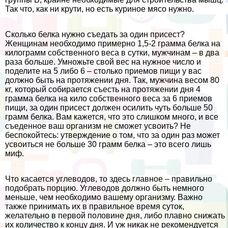
Так что, как ни крути, но есть куриное мясо нужно.
Сколько белка нужно съедать за один присест?
Женщинам необходимо примерно 1,5-2 грамма белка на
килограмм собственного веса в сутки, мужчинам – в два
раза больше. Умножьте свой вес на нужное число и
поделите на 5 либо 6 – столько приемов пищи у вас
должно быть на протяжении дня. Так, мужчина весом 80
кг, который собирается съесть на протяжении дня 4
грамма белка на кило собственного веса за 6 приемов
пищи, за один присест должен осилить чуть больше 50
грамм белка. Вам кажется, что это слишком много, и все
съеденное ваш организм не сможет усвоить? Не
беспокойтесь: утверждение о том, что за один раз может
усвоиться не больше 30 грамм белка – это всего лишь
миф.
Что касается углеводов, то здесь главное – правильно
подобрать порцию. Углеводов должно быть немного
меньше, чем необходимо вашему организму. Важно
также принимать их в правильное время суток,
желательно в первой половине дня, либо плавно снижать
их количество к концу дня. И уж никак не рекомендуется