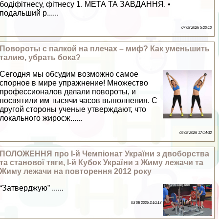
бодіфітнесу, фітнесу 1. МЕТА ТА ЗАВДАННЯ. •
подальший р......
07 08 2026 5:20:10
Повороты с палкой на плечах – миф? Как уменьшить
талию, убрать бока?
Сегодня мы обсудим возможно самое
спopное в мире упражнение! Множество
профессионалов делали повороты, и
посвятили им тысячи часов выполнения. С
другой стороны ученые утверждают, что
локального жиросж......
05 08 2026 17:14:32
ПОЛОЖЕННЯ про I-й Чемпіонат України з двоборства
та станової тяги, I-й Кубок України з Жиму лежачи та
Жиму лежачи на повторення 2012 року
“Затверджую” ......
03 08 2026 2:10:13