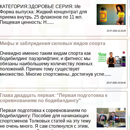
КАТЕГОРИЯ:ЗДОРОВЬЕ СЕРИЯ: life
Форма выпуска: Жидкий концентрат для
приема внутрь. 25 флаконов по 11 мл.
Пищевая ценность: Н......
29 07 2026 11:16:29
Мифы и заблуждения силовых видов спорта
Очевидно именно таким видам спорта как
бодибилдинг пауэрлифтинг, и фитнесс мы
обязаны наибольшему количеству ложных
положений. Причин тому существует
множество. Многие спортсмены, достигнув успе......
28 07 2026 19:54:46
Глава двадцать первая: "Первая подготовка к
соревнованиям по бодибилдингу"
Первая подготовка к соревнованиям по
бодибилдингу: Пособие для начинающих
спортсменов Толковых статей на эту тему
не очень много. Я сам столкнулся с этим,