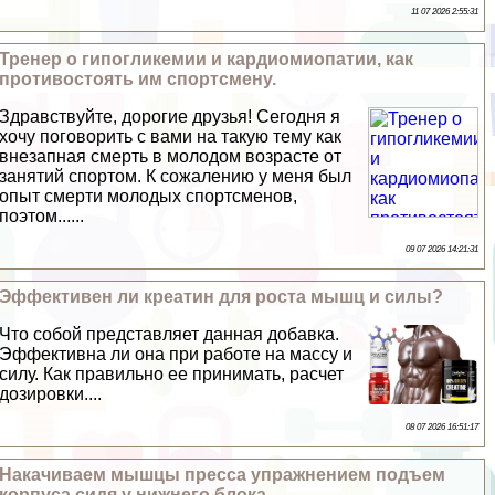
11 07 2026 2:55:31
Тренер о гипогликемии и кардиомиопатии, как
противостоять им спортсмену.
Здравствуйте, дорогие друзья! Сегодня я
хочу поговорить с вами на такую тему как
внезапная cмepть в молодом возрасте от
занятий спортом. К сожалению у меня был
опыт cмepти молодых спортсменов,
поэтом......
09 07 2026 14:21:31
Эффективен ли креатин для роста мышц и силы?
Что собой представляет данная добавка.
Эффективна ли она при работе на массу и
силу. Как правильно ее принимать, расчет
дозировки....
08 07 2026 16:51:17
Накачиваем мышцы пресса упражнением подъем
корпуса сидя у нижнего блока