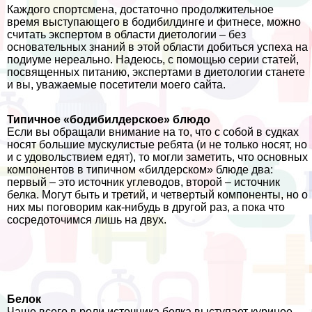
Каждого спортсмена, достаточно продолжительное
время выступающего в бодибилдинге и фитнесе, можно
считать экспертом в области диетологии – без
основательных знаний в этой области добиться успеха на
подиуме нереально. Надеюсь, с помощью серии статей,
посвященных питанию, экспертами в диетологии станете
и вы, уважаемые посетители моего сайта.
Типичное «бодибилдерское» блюдо
Если вы обращали внимание на то, что с собой в судках
носят большие мускулистые ребята (и не только носят, но
и с удовольствием едят), то могли заметить, что основных
компонентов в типичном «билдерском» блюде два:
первый – это источник углеводов, второй – источник
белка. Могут быть и третий, и четвертый компоненты, но о
них мы поговорим как-нибудь в другой раз, а пока что
сосредоточимся лишь на двух.
Белок
Чаще всего в роли источника белка выступает куриное