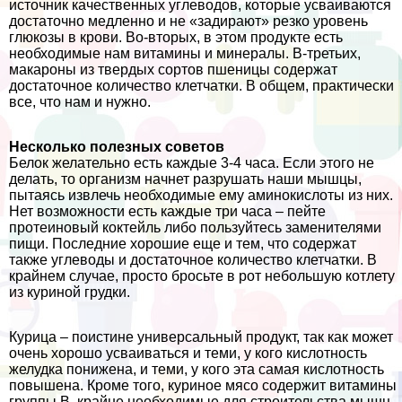
источник качественных углеводов, которые усваиваются
достаточно медленно и не «задирают» резко уровень
глюкозы в крови. Во-вторых, в этом продукте есть
необходимые нам витамины и минералы. В-третьих,
макароны из твердых сортов пшеницы содержат
достаточное количество клетчатки. В общем, пpaктически
все, что нам и нужно.
Несколько полезных советов
Белок желательно есть каждые 3-4 часа. Если этого не
делать, то организм начнет разрушать наши мышцы,
пытаясь извлечь необходимые ему аминокислоты из них.
Нет возможности есть каждые три часа – пейте
протеиновый коктейль либо пользуйтесь заменителями
пищи. Последние хорошие еще и тем, что содержат
также углеводы и достаточное количество клетчатки. В
крайнем случае, просто бросьте в рот небольшую котлету
из куриной грудки.
Курица – поистине универсальный продукт, так как может
очень хорошо усваиваться и теми, у кого кислотность
желудка понижена, и теми, у кого эта самая кислотность
повышена. Кроме того, куриное мясо содержит витамины
группы В, крайне необходимые для строительства мышц.