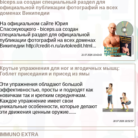
biceps.ua создан специальный раздел для
официальной публикации фотографий на всех
доменах Википедии
На официальном сайте Юрия
Спасокукоцкого - biceps.ua создан
специальный раздел для официальной
публикации фотографий на всех доменах
Википедии http://credit-n.ru/avtokredit.html...
31 07 2026 10:43:43
Крутые упражнения для ног и ягодичных мышц:
Гоблет приседания и присед из ямы
Эти упражнения обладают большой
эффективностью, просты и подходят как
новичкам так и крепким середнячкам.
Каждое упражнение имеет свои
уникальные особенности, которые делают
эти движения ценным оружие......
30 07 2026 18:52:57
IMMUNO EXTRA