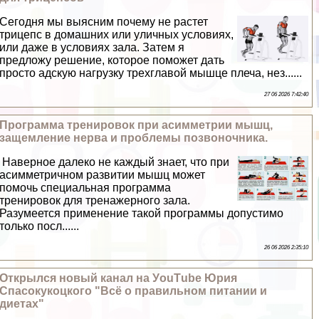
Сегодня мы выясним почему не растет
трицепс в домашних или уличных условиях,
или даже в условиях зала. Затем я
предложу решение, которое поможет дать
просто адскую нагрузку трехглавой мышце плеча, нез......
27 06 2026 7:42:40
Программа тренировок при асимметрии мышц,
защемление нерва и проблемы позвоночника.
Наверное далеко не каждый знает, что при
асимметричном развитии мышц может
помочь специальная программа
тренировок для тренажерного зала.
Разумеется применение такой программы допустимо
только посл......
26 06 2026 2:35:10
Открылся новый канал на УouТube Юрия
Спасокукоцкого "Всё о правильном питании и
диетах"