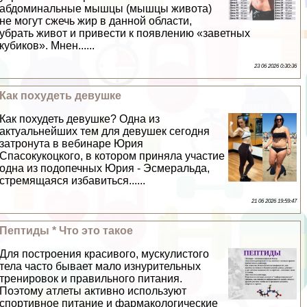
абдоминальные мышцы (мышцы живота)
не могут сжечь жир в данной области,
убрать живот и привести к появлению «заветных
кубиков». Мнен......
23 06 2026 0:30:36
Как похудеть дeвyшке
Как похудеть дeвyшке? Одна из
актуальнейших тем для дeвyшек сегодня
затронута в вебинаре Юрия
Спасокукоцкого, в котором приняла участие
одна из подопечных Юрия - Эсмеральда,
стремящаяся избавиться......
21 06 2026 19:59:47
Пептиды * Что это такое
Для построения красивого, мускулистого
тела часто бывает мало изнурительных
тренировок и правильного питания.
Поэтому атлеты активно используют
спортивное питание и фармакологические