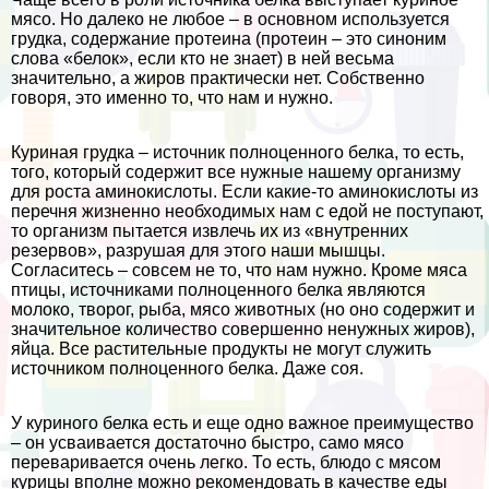
мясо. Но далеко не любое – в основном используется
грудка, содержание протеина (протеин – это синоним
слова «белок», если кто не знает) в ней весьма
значительно, а жиров пpaктически нет. Собственно
говоря, это именно то, что нам и нужно.
Куриная грудка – источник полноценного белка, то есть,
того, который содержит все нужные нашему организму
для роста аминокислоты. Если какие-то аминокислоты из
перечня жизненно необходимых нам с едой не поступают,
то организм пытается извлечь их из «внутренних
резервов», разрушая для этого наши мышцы.
Согласитесь – совсем не то, что нам нужно. Кроме мяса
птицы, источниками полноценного белка являются
молоко, творог, рыба, мясо животных (но оно содержит и
значительное количество совершенно ненужных жиров),
яйца. Все растительные продукты не могут служить
источником полноценного белка. Даже соя.
У куриного белка есть и еще одно важное преимущество
– он усваивается достаточно быстро, само мясо
переваривается очень легко. То есть, блюдо с мясом
курицы вполне можно рекомендовать в качестве еды