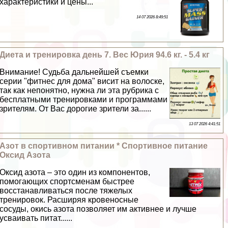
хаpaктеристики и цены...
14 07 2026 8:49:51
Диета и тренировка день 7. Вес Юрия 94.6 кг. - 5.4 кг
Внимание! Судьба дальнейшей съемки
серии "фитнес для дома" висит на волоске,
так как непонятно, нужна ли эта рубрика с
бесплатными тренировками и программами
зрителям. От Вас дорогие зрители за......
13 07 2026 4:41:51
Азот в спортивном питании * Спортивное питание
Оксид Азота
Оксид азота – это один из компонентов,
помогающих спортсменам быстрее
восстанавливаться после тяжелых
тренировок. Расширяя кровеносные
сосуды, окись азота позволяет им активнее и лучше
усваивать питат......