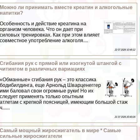
Можно ли принимать вместе креатин и алкогольные
напитки?
Особенность и действие креатина на
организм человека. Что он дает при
силовых тренировках. Как при этом влияет
совместное употрeбление алкоголя....
22 07 2026 10:46:12
Сгибания рук с прямой или изогнутой штангой с
читингом в различных вариациях
«Обманные» сгибания рук – это классика
бодибилдинга, еще Арнольд Шварценеггер
ими баловал свои огромные руки! Но их
следует применять только опытным
атлетам с крепкой поясницей, имеющим большой стаж
ч......
21 07 2026 20:40:26
Самый мощный жиросжигатель в мире * Самые
сильные жиросжигатели