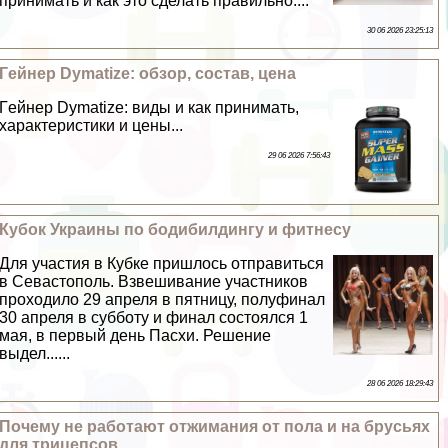
принимать и как это сделать правильно....
30 06 2026 23:25:13
Гeйнер Dymatize: обзор, состав, цена
Гeйнер Dymatize: виды и как принимать,
хаpaктеристики и цены...
29 06 2026 7:56:43
Кубок Украины по бодибилдингу и фитнесу
Для участия в Кубке пришлось отправиться
в Севастополь. Взвешивание участников
проходило 29 апреля в пятницу, полуфинал
30 апреля в субботу и финал состоялся 1
мая, в первый день Пасхи. Решение
выдел......
28 06 2026 18:29:43
Почему не работают отжимания от пола и на брусьях
для трицепсов