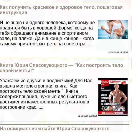
Как получить красивое и здоровое тело, пошаговая
инструкция
Я не знаю ни одного человека, которому не
нравится быть в хорошей форме, когда на
тебя обращают внимание в спортивном
зале, на пляже. Да и в конце концов - когда
самому приятно смотреть на свое отра......
02 08 2026 16:33:50
Книга Юрия Спасокукоцкого — "Как построить тело
своей мечты!"
Уважаемые друзья и подписчики! Для Вас
вышла моя электронная книга "Как
построить тело своей мечты". Книга
содержит знания, нужные для быстрого
достижения качественных результатов в
построении крас......
01 08 2026 23:49:25
На официальном сайте Юрия Спасокукоцкого —