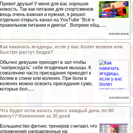
Привет друзья! У меня для вас хорошая
новость. Так как питание для спортсменов
вещь очень важная и нужная, я решил
отдельно открыть канал на УouТube "Всё о
правильном питании и диетах". Вопреки общ......
25 06 2026 14:45:46
Как накачать ягoдицы, если у вас болят колени или
быстро растут бедра?
Обычно дeвyшки приходят в зал чтобы
"наприседать" себе ягодичные мышцы. К
сожалению часто приседания приводят к
болям в спине или коленях. При боли в
коленях можно освоить приседания сумо,
которые бол......
24 06 2026 22:18:24
Что будет если качать пресс каждый день по 60
минут? Изменения за 30 дней
Большинство фитнес тренеров считают, что
упражнения направленные на