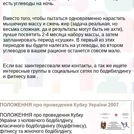
есть углеводы на ночь.
Вместо того, чтобы пытаться одновременно нарастить
мышечную массу и сжечь жир (задача реальная, но
весьма сложная, да и результаты могут быть не ахти),
лучше посвятить 2-4 месяца набору массы, а затем
запланировать период «сушки». В первый из этих
периодов вы будете налегать на углеводы, во втором
углеводов в вашем рационе останется совсем мало.
Если вас заинтересовали мои контакты, а так же ищете
интересные группы в социальных сетях по бодибилдингу
и фитнесу вам .
ПОЛОЖЕННЯ про проведення Кубку України 2007
ПОЛОЖЕННЯ про проведення Кубку
України з чоловічого бодібілдінгу,
класичного бодібілднінгу (бодіфітнесу),
фітнесу та жіночого бодібілдінгу,