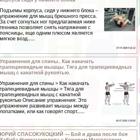
Подъемы корпуса, сидя у нижнего блока –
упражнение для мышц брюшного пресса.
За счет согнутых ног предлагаемая ниже
техника позволяет снять напряжение с
поясницы, еще одним плюсом является
мягкое возд......
07 07 2026 9:11:12
Упражнения для спины.. Как накачать
трапециевидные мышцы. Тяга для трапециевидных
мышц с канатной рукоятью.
Упражнения для спины > Как накачать
трапециевидные мышцы > Тяга для
трапециевидных мышц с канатной
рукоятью Описание упражнения: Это
упражнение развивает мышцы между
лопатками, или как говорят спорт......
06 07 2026 1:55:55
ЮРИЙ СПАСОКУКОЦКИЙ — Бой и дpaка после боя
Хабиба Нурмагомедова с Конором Макгрегором