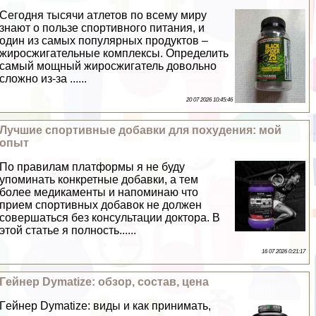
Сегодня тысячи атлетов по всему миру
знают о пользе спортивного питания, и
один из самых популярных продуктов –
жиросжигательные комплексы. Определить
самый мощный жиросжигатель довольно
сложно из-за ......
20 07 2026 10:45:46
Лучшие спортивные добавки для похудения: мой
опыт
По правилам платформы я не буду
упоминать конкретные добавки, а тем
более медикаменты и напоминаю что
прием спортивных добавок не должен
совершаться без консультации доктора. В
этой статье я полность......
16 07 2026 0:21:17
Гeйнер Dymatize: обзор, состав, цена
Гeйнер Dymatize: виды и как принимать,