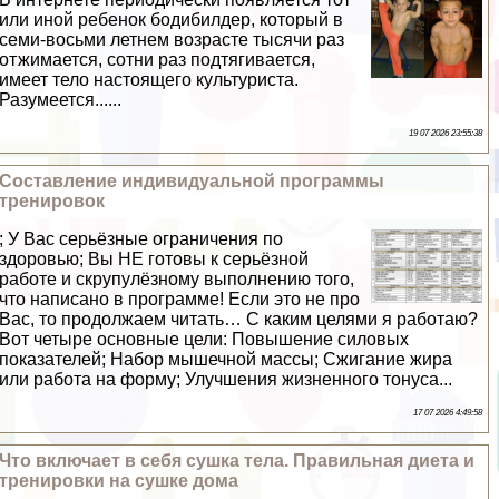
или иной ребенок бодибилдер, который в
семи-восьми летнем возрасте тысячи раз
отжимается, сотни раз подтягивается,
имеет тело настоящего культуриста.
Разумеется......
19 07 2026 23:55:38
Составление индивидуальной программы
тренировок
; У Вас серьёзные ограничения по
здоровью; Вы НЕ готовы к серьёзной
работе и скрупулёзному выполнению того,
что написано в программе! Если это не про
Вас, то продолжаем читать… С каким целями я работаю?
Вот четыре основные цели: Повышение силовых
показателей; Набор мышечной массы; Сжигание жира
или работа на форму; Улучшения жизненного тонуса...
17 07 2026 4:49:58
Что включает в себя сушка тела. Правильная диета и
тренировки на сушке дома