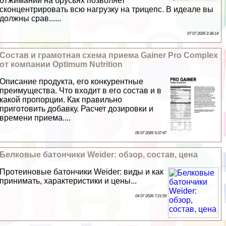
отжиманий на брусьях позволяет
сконцентрировать всю нагрузку на трицепс. В идеале вы
должны срав......
07 07 2026 2:36:14
Состав и грамотная схема приема Gainer Pro Complex
от компании Optimum Nutrition
Описание продукта, его конкурентные
преимущества. Что входит в его состав и в
какой пропорции. Как правильно
приготовить добавку. Расчет дозировки и
времени приема....
06 07 2026 5:37:47
Белковые батончики Weider: обзор, состав, цена
Протеиновые батончики Weider: виды и как
принимать, хаpaктеристики и цены...
04 07 2026 7:21:59