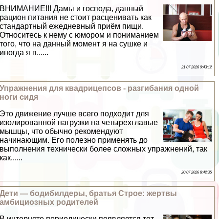
ВНИМАНИЕ!!! Дамы и господа, данный
рацион питания не стоит расценивать как
стандартный ежедневный приём пищи.
Относитесь к нему с юмором и пониманием
того, что на данный момент я на сушке и
иногда я п......
21 07 2026 9:43:12
Упражнения для квадрицепсов - разгибания одной
ноги сидя
Это движение лучше всего подходит для
изолированной нагрузки на четырехглавые
мышцы, что обычно рекомендуют
начинающим. Его полезно применять до
выполнения технически более сложных упражнений, так
как......
20 07 2026 8:42:35
Дети — бодибилдеры, братья Строе: жертвы
амбициозных родителей
В интернете периодически появляется тот