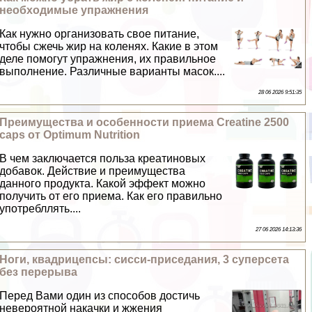
необходимые упражнения
Как нужно организовать свое питание,
чтобы сжечь жир на коленях. Какие в этом
деле помогут упражнения, их правильное
выполнение. Различные варианты масок....
28 06 2026 9:51:35
Преимущества и особенности приема Creatine 2500
caps от Optimum Nutrition
В чем заключается польза креатиновых
добавок. Действие и преимущества
данного продукта. Какой эффект можно
получить от его приема. Как его правильно
употрeбллять....
27 06 2026 14:13:36
Ноги, квадрицепсы: сисси-приседания, 3 суперсета
без перерыва
Перед Вами один из способов достичь
невероятной накачки и жжения