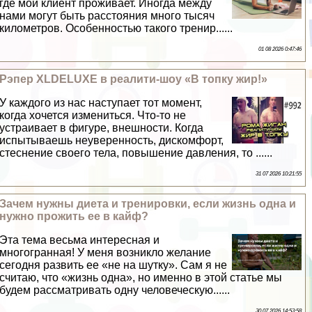
где мой клиент проживает. Иногда между
нами могут быть расстояния много тысяч
километров. Особенностью такого тренир......
01 08 2026 0:47:46
Рэпер XLDELUXE в реалити-шоу «В топку жир!»
У каждого из нас наступает тот момент,
когда хочется измениться. Что-то не
устраивает в фигуре, внешности. Когда
испытываешь неуверенность, дискомфорт,
стеснение своего тела, повышение давления, то ......
31 07 2026 10:21:55
Зачем нужны диета и тренировки, если жизнь одна и
нужно прожить ее в кайф?
Эта тема весьма интересная и
многогранная! У меня возникло желание
сегодня развить ее «не на шутку». Сам я не
считаю, что «жизнь одна», но именно в этой статье мы
будем рассматривать одну человеческую......
30 07 2026 14:53:58