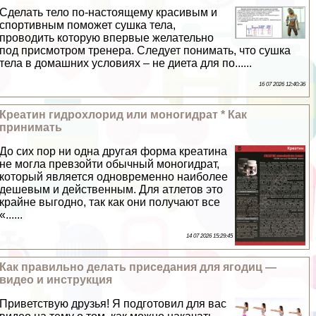
Сделать тело по-настоящему красивым и
спортивным поможет сушка тела,
проводить которую впервые желательно
под присмотром тренера. Следует понимать, что сушка
тела в домашних условиях – не диета для по......
16 07 2026 12:40:36
Креатин гидрохлорид или моногидрат * Как
принимать
До сих пор ни одна другая форма креатина
не могла превзойти обычный моногидрат,
который является одновременно наиболее
дешевым и действенным. Для атлетов это
крайне выгодно, так как они получают все
«......
14 07 2026 15:29:45
Как правильно делать приседания для ягoдиц —
видео и инструкция
Приветствую друзья! Я подготовил для вас