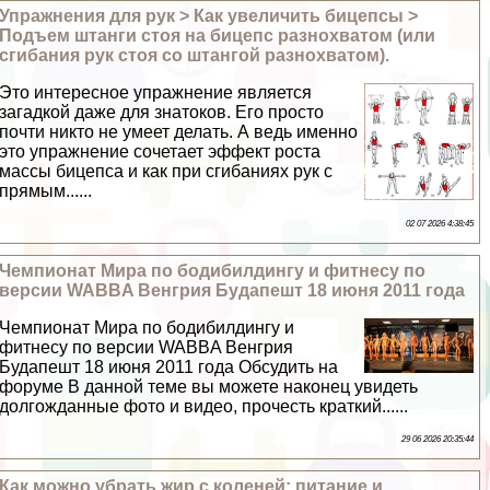
Упражнения для рук > Как увеличить бицепсы >
Подъем штанги стоя на бицепс разнохватом (или
сгибания рук стоя со штангой разнохватом).
Это интересное упражнение является
загадкой даже для знатоков. Его просто
почти никто не умеет делать. А ведь именно
это упражнение сочетает эффект роста
массы бицепса и как при сгибаниях рук с
прямым......
02 07 2026 4:38:45
Чемпионат Мира по бодибилдингу и фитнесу по
версии WABBA Венгрия Будапешт 18 июня 2011 года
Чемпионат Мира по бодибилдингу и
фитнесу по версии WABBA Венгрия
Будапешт 18 июня 2011 года Обсудить на
форуме В данной теме вы можете наконец увидеть
долгожданные фото и видео, прочесть краткий......
29 06 2026 20:35:44
Как можно убрать жир с коленей: питание и