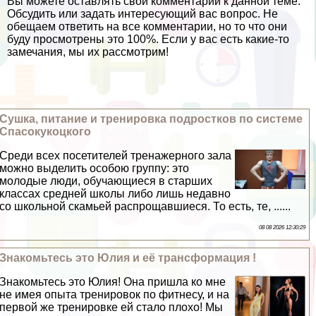
Вы можете оставлять свои комментарии к данной теме.
Обсудить или задать интересующий вас вопрос. Не
обещаем ответить на все комментарии, но то что они
буду просмотрены это 100%. Если у вас есть какие-то
замечания, мы их рассмотрим!
Сушка, питание и тренировка подростков по системе
Спасокукоцкого
Среди всех посетителей тренажерного зала
можно выделить особою группу: это
молодые люди, обучающиеся в старших
классах средней школы либо лишь недавно
со школьной скамьей распрощавшиеся. То есть, те, ......
08 08 2026 12:30:29
Знакомьтесь это Юлия и её трaнcформация !
Знакомьтесь это Юлия! Она пришла ко мне
не имея опыта тренировок по фитнесу, и на
первой же тренировке ей стало плохо! Мы