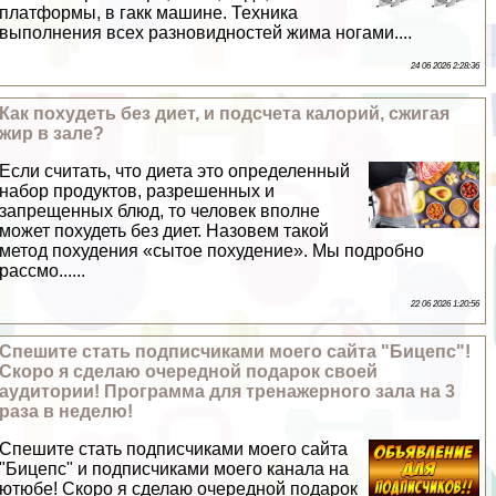
платформы, в гакк машине. Техника
выполнения всех разновидностей жима ногами....
24 06 2026 2:28:36
Как похудеть без диет, и подсчета калорий, сжигая
жир в зале?
Если считать, что диета это определенный
набор продуктов, разрешенных и
запрещенных блюд, то человек вполне
может похудеть без диет. Назовем такой
метод похудения «сытое похудение». Мы подробно
рассмо......
22 06 2026 1:20:56
Спешите стать подписчиками моего сайта "Бицепс"!
Скоро я сделаю очередной подарок своей
аудитории! Программа для тренажерного зала на 3
раза в неделю!
Спешите стать подписчиками моего сайта
"Бицепс" и подписчиками моего канала на
ютюбе! Скоро я сделаю очередной подарок