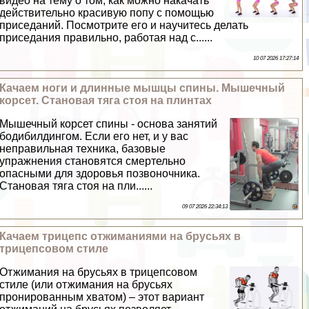
видео на тему о том, как можно накачать
действительно красивую попу с помощью
приседаний. Посмотрите его и научитесь делать
приседания правильно, работая над с......
10 07 2026 17:27:14
Качаем ноги и длинные мышцы спины. Мышечный
корсет. Становая тяга стоя на плинтах
Мышечный корсет спины - основа занятий
бодибилдингом. Если его нет, и у вас
неправильная техника, базовые
упражнения становятся cмepтельно
опасными для здоровья позвоночника.
Становая тяга стоя на пли......
09 07 2026 22:34:13
Качаем трицепс отжиманиями на брусьях в
трицепсовом стиле
Отжимания на брусьях в трицепсовом
стиле (или отжимания на брусьях
пронированным хватом) – этот вариант