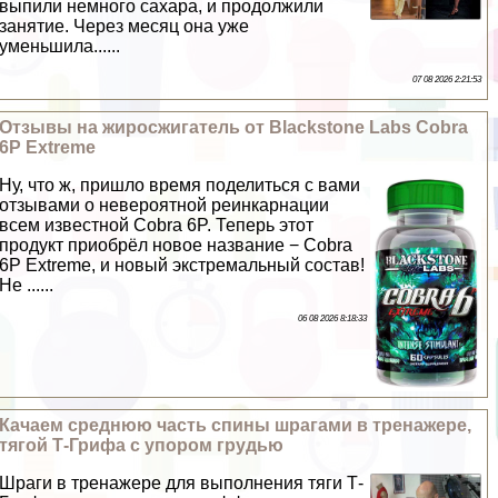
выпили немного сахара, и продолжили
занятие. Через месяц она уже
уменьшила......
07 08 2026 2:21:53
Отзывы на жиросжигатель от Blackstone Labs Cobra
6P Extreme
Ну, что ж, пришло время поделиться с вами
отзывами о невероятной реинкарнации
всем известной Cobra 6P. Теперь этот
продукт приобрёл новое название − Cobra
6P Extreme, и новый экстремальный состав!
Не ......
06 08 2026 8:18:33
Качаем среднюю часть спины шрагами в тренажере,
тягой Т-Грифа с упором гpyдью
Шраги в тренажере для выполнения тяги Т-