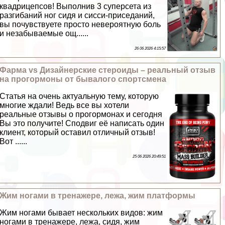
квадрицепсов! Выполнив 3 суперсета из
разгибаний ног сидя и сисси-приседаний,
вы почувствуете просто невероятную боль
и незабываемые ощ......
26 06 2026 4:15:57
Фарма vs Дизайнерские стероиды – реальный отзыв
на прогормоны от бывалого спортсмена
Статья на очень актуальную тему, которую
многие ждали! Ведь все вы хотели
реальные отзывы о прогормонах и сегодня
Вы это получите! Сподвиг её написать один
клиент, который оставил отличный отзыв!
Вот ......
25 06 2026 20:49:51
Жим ногами в тренажере, лежа, жим платформы
Жим ногами бывает нескольких видов: жим
ногами в тренажере, лежа, сидя, жим