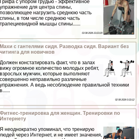
Грифа с упором гpyдью - эффективное
упражнение для центра спины,
позволяющее нагрузить среднюю часть
спины, в том числе среднюю часть
трапециевидной мышцы спины......
03 08 2026 23:23:20
Махи с гантелями сидя. Разводка сидя. Вариант без
читинга для новичков
Должен констатировать факт, что в залах
вижу огромное количество молодых ребят,
взрослых мужчин, которые выполняют
совершенно неправильно различные
упражнения. А ведь несоблюдение правильной техники
в......
02 08 2026 0:33:12
Фитнес-тренировка для женщин. Тренировки по
Интернету
Я неоднократно упоминал, что тренирую
людей через Интернет, и не имеет значения,