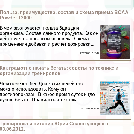
Польза, преимущества, состав и схема приема BCAA
Powder 12000
В чем заключается польза бцаа для
организма. Состав данного продукта. Как он
действует на организм человека. Схема
применения добавки и расчет дозировки....
27 07 2026 7:12:49
Как грамотно начать бегать: советы по технике и
организации тренировок
Чем полезен бег. Для каких целей его
можно использовать. Кому он
противопоказан. В какое время суток и где
лучше бегать. Правильная техника....
23 07 2026 23:37:48
Тренировка и питание Юрия Спасокукоцкого
03.06.2012.