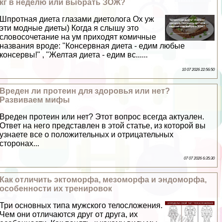
кг в неделю или выбрать ЗОЖ?
Шпротная диета глазами диетолога Ох уж
эти модные диеты) Когда я слышу это
словосочетание на ум приходят комичные
названия вроде: "Консервная диета - едим любые
консервы!" , "Желтая диета - едим вс......
10 07 2026 22:56:50
Вреден ли протеин для здоровья или нет?
Развиваем мифы
Вреден протеин или нет? Этот вопрос всегда актуален.
Ответ на него представлен в этой статье, из которой вы
узнаете все о положительных и отрицательных
сторонах...
07 07 2026 6:35:30
Как отличить эктоморфа, мезоморфа и эндоморфа,
особенности их тренировок
Три основных типа мужского телосложения.
Чем они отличаются друг от друга, их