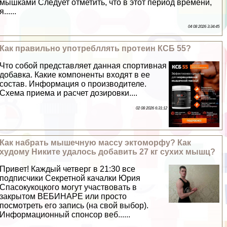
мышками Следует отметить, что в этот период времени,
я......
04 08 2026 3:34:45
Как правильно употрeбллять протеин КСБ 55?
Что собой представляет данная спортивная
добавка. Какие компоненты входят в ее
состав. Информация о производителе.
Схема приема и расчет дозировки....
02 08 2026 6:31:12
Как набрать мышечную массу эктоморфу? Как
худому Никите удалось добавить 27 кг сухих мышц?
Привет! Каждый четверг в 21:30 все
подписчики Секретной качалки Юрия
Спасокукоцкого могут участвовать в
закрытом ВЕБИНАРЕ или просто
посмотреть его запись (на свой выбор).
Информационный спонсор веб......