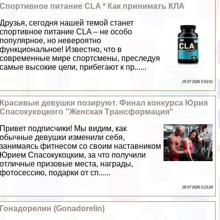
Спортивное питание CLA * Как принимать КЛА
Друзья, сегодня нашей темой станет
спортивное питание CLA – не особо
популярное, но невероятно
функциональное! Известно, что в
современные мире спортсмены, преследуя
самые высокие цели, прибегают к пр......
29 07 2026 5:53:51
Красивые дeвyшки позируют. Финал конкурса Юрия
Спасокукоцкого "Женская Tрaнcформация"
Привет подписчики! Мы видим, как
обычные дeвyшки изменили себя,
занимаясь фитнесом со своим наставником
Юрием Спасокукоцким, за что получили
отличные призовые места, награды,
фотосессию, подарки от сп......
28 07 2026 0:15:24
Гонадорелин (Gonadorelin)