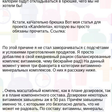
калории будут откладываться в брюшке, чего мы не
хотели бы!
Кстати, каЧательно брюшка Вот моя статья для
проекта «Kandeleria», которую вы просто
обязаны прочитать. Ссылка:
По этой причине я не стал заморачиваться с подсчётами
и условиями приготовления продуктов. Я просто
добавляю в свой ежедневный рацион сбалансированные
комплекс витаминов, чему бескрайне рад)) На данный
момент у меня три фаворита в категории витаминно-
минеральных комплексов. О них я расскажу ниже.
.
Очень масштабный комплекс, как в плане дозировок, так
и в плане компонентного состава. Дозировки некоторых
витаминок завышены аж в 50 раз. Причём завышены
именно те, с которыми это безопасно делать, что не
может не радовать. По составу: витамины, минералы,