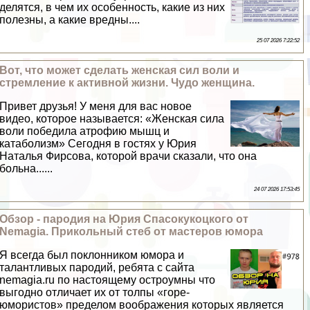
делятся, в чем их особенность, какие из них
полезны, а какие вредны....
25 07 2026 7:22:52
Вот, что может сделать женская сил воли и
стремление к активной жизни. Чудо женщина.
Привет друзья! У меня для вас новое
видео, которое называется: «Женская сила
воли победила атрофию мышц и
катаболизм» Сегодня в гостях у Юрия
Наталья Фирсова, которой врачи сказали, что она
больна......
24 07 2026 17:53:45
Обзор - пародия на Юрия Спасокукоцкого от
Nemagia. Прикольный стеб от мастеров юмора
Я всегда был поклонником юмора и
талантливых пародий, ребята с сайта
nemagia.ru по настоящему остроумны что
выгодно отличает их от толпы «горе-
юмористов» пределом воображения которых является