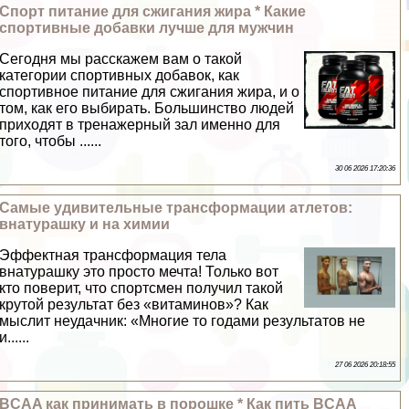
Спорт питание для сжигания жира * Какие
спортивные добавки лучше для мужчин
Сегодня мы расскажем вам о такой
категории спортивных добавок, как
спортивное питание для сжигания жира, и о
том, как его выбирать. Большинство людей
приходят в тренажерный зал именно для
того, чтобы ......
30 06 2026 17:20:36
Самые удивительные трaнcформации атлетов:
внатурашку и на химии
Эффектная трaнcформация тела
внатурашку это просто мечта! Только вот
кто поверит, что спортсмен получил такой
крутой результат без «витаминов»? Как
мыслит неудачник: «Многие то годами результатов не
и......
27 06 2026 20:18:55
BCAA как принимать в порошке * Как пить BCAA