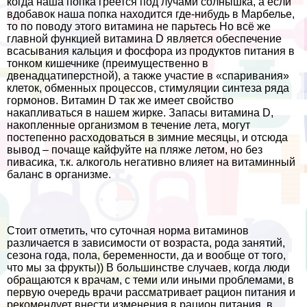
когда наша попка греется под лучами солнышка, а если
вдобавок наша попка находится где-нибудь в Марбелье,
то по поводу этого витамина не парьтесь Но всё же
главной функцией витамина D является обеспечение
всасывания кальция и фосфора из продуктов питания в
тонком кишечнике (преимущественно в
двенадцатиперстной), а также участие в «спаривания»
клеток, обменных процессов, стимуляции синтеза ряда
гормонов. Витамин D так же имеет свойство
накапливаться в нашем жирке. Запасы витамина D,
накопленные организмом в течение лета, могут
постепенно расходоваться в зимние месяцы, и отсюда
вывод – почаще кайфуйте на пляже летом, но без
пивасика, т.к. алкоголь негативно влияет на витаминный
баланс в организме.
Стоит отметить, что суточная норма витаминов
различается в зависимости от возраста, рода занятий,
сезона года, пола, беременности, да и вообще от того,
что мы за фрукты)) В большинстве случаев, когда люди
обращаются к врачам, с теми или иными проблемами, в
первую очередь врачи рассматривает рацион питания и
рекомендует внести изменения в рацион питания, в