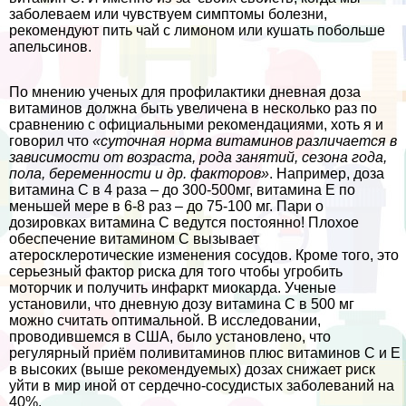
заболеваем или чувствуем симптомы болезни,
рекомендуют пить чай с лимоном или кушать побольше
апельсинов.
По мнению ученых для профилактики дневная доза
витаминов должна быть увеличена в несколько раз по
сравнению с официальными рекомендациями, хоть я и
говорил что
«суточная норма витаминов различается в
зависимости от возраста, рода занятий, сезона года,
пола, беременности и др. факторов»
. Например, доза
витамина С в 4 раза – до 300-500мг, витамина Е по
меньшей мере в 6-8 раз – до 75-100 мг. Пари о
дозировках витамина С ведутся постоянно! Плохое
обеспечение витамином С вызывает
атеросклеротические изменения сосудов. Кроме того, это
серьезный фактор риска для того чтобы угробить
моторчик и получить инфаркт миокарда. Ученые
установили, что дневную дозу витамина С в 500 мг
можно считать оптимальной. В исследовании,
проводившемся в США, было установлено, что
регулярный приём поливитаминов плюс витаминов С и Е
в высоких (выше рекомендуемых) дозах снижает риск
уйти в мир иной от сердечно-сосудистых заболеваний на
40%.