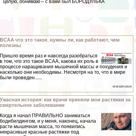
целую, обнимаю – с вами был БОРОДУЛЬКА
BCAA что это такое, нужны ли, как работают, чем
полезны
Пришло время раз и навсегда разобраться
в том, что это такое BCAA, какова их роль в
процессе наращивания мышечной массы и похудения и
насколько они необходимы. Несмотря на то, что в мире
были проведен......
06 08 2026 0:28:24
Ужасная история: как врачи приняли мои растяжки за
cмepтельное заболевание
Когда я начал ПРАВИЛЬНО заниматься
бодибилдингом, и у меня, наконец, начала
расти мышечная масса, то появились
некрасивые красные растяжки под