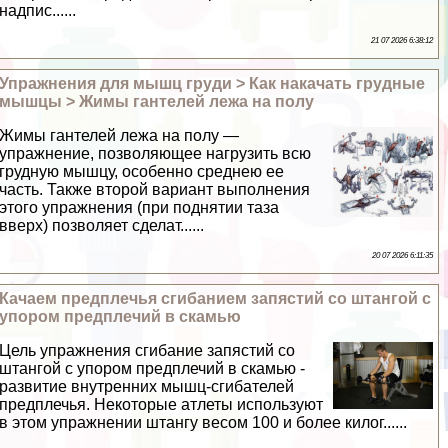
надпис......
21 07 2026 6:38:12
Упражнения для мышц гpyди > Как накачать грудные
мышцы > Жимы гантелей лежа на полу
Жимы гантелей лежа на полу —
упражнение, позволяющее нагрузить всю
грудную мышцу, особенно среднею ее
часть. Также второй вариант выполнения
этого упражнения (при поднятии таза
вверх) позволяет сделат......
20 07 2026 6:11:35
Качаем предплечья сгибанием запястий со штангой с
упором предплечий в скамью
Цель упражнения сгибание запястий со
штангой с упором предплечий в скамью -
развитие внутренних мышц-сгибателей
предплечья. Некоторые атлеты используют
в этом упражнении штангу весом 100 и более килог......