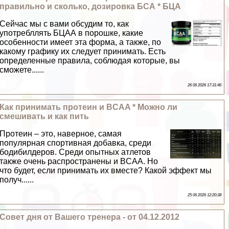
правильно и сколько, дозировка БСА * БЦА
Сейчас мы с вами обсудим то, как
употрeбллять БЦАА в порошке, какие
особенности имеет эта форма, а также, по
какому графику их следует принимать. Есть
определенные правила, соблюдая которые, вы
сможете......
26 06 2026 17:31:46
Как принимать протеин и BCAA * Можно ли
смешивать и как пить
Протеин – это, наверное, самая
популярная спортивная добавка, среди
бодибилдеров. Среди опытных атлетов
также очень распространены и BCAA. Но
что будет, если принимать их вместе? Какой эффект мы
получ......
25 06 2026 12:20:38
Совет дня от Вашего тренера - от 04.12.2012