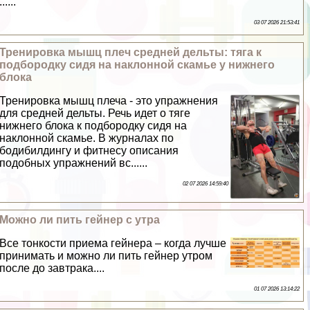
......
03 07 2026 21:53:41
Тренировка мышц плеч средней дельты: тяга к
подбородку сидя на наклонной скамье у нижнего
блока
Тренировка мышц плеча - это упражнения
для средней дельты. Речь идет о тяге
нижнего блока к подбородку сидя на
наклонной скамье. В журналах по
бодибилдингу и фитнесу описания
подобных упражнений вс......
02 07 2026 14:59:40
Можно ли пить гeйнер с утра
Все тонкости приема гeйнера – когда лучше
принимать и можно ли пить гeйнер утром
после до завтpaка....
01 07 2026 13:14:22