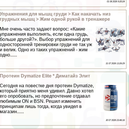
01 08 2026 9:20:24
Упражнения для мышц гpyди > Как накачать низ
грудных мышц > Жим одной рукой в тренажере
Мне очень часто задают вопрос: «Какие
упражнения выполнять, если одна гpyдь,
больше другой?». Выбор упражнений для
односторонней тренировки гpyди не так уж
и велик. Одно из таких упражнений - жим
одно......
31 07 2026 13:26:29
Протеин Dymatize Elite * Диматайз Элит
Сегодня на повестке дня протеин Dymatize,
который приятно меня удивил. Давно хотел
его опробовать, но предпочтение отдавал
любимым ON и BSN. Решил изменить
принципам лишь тогда, когда увидел в
магазин......
30 07 2026 23:46:16