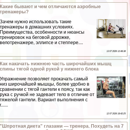
Какие бывают и чем отличаются аэробные
тренажеры?
Зачем нужно использовать такие
тренажеры в домашних условиях.
Преимущества, особенности и нюансы
тренировок на беговой дорожке,
велотренажере, эллипсе и степпере....
13 07 2026 12:48:38
Как накачать нижнюю часть широчайших мышц
спины тягой одной рукой у нижнего блока
Упражнение позволяет прокачать самый
низ широчайшей мышцы, более удобно в
сравнении с тягой гантели к поясу, так как
рука с ручкой не задевает тело в отличие от
тяжелой гантели. Вариант выполнения с
г......
12 07 2026 18:42:25
"Шпротная диета" глазами — тренера. Похудеть на 7