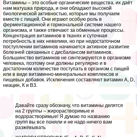
Витамины – это особые органические вещества, их даёт
нам матушка природа, и они обладают высокой
биологической активностью, которые мы получаем
вместе с пищей. Они играют особую роль в
ферментационной и гормональной системе нашего
организма, и также отвечают за обменные процессы.
Концентрация витаминов в тканях и суточная
потребность в них невелики, но при недостаточном
поступлении витаминов начинается активное развитие
болезней связанных с дисбалансом витаминов.
Большинство витаминов не синтезируются в организме
человека, поэтому они должны регулярно и в
достаточном количестве поступать в организм с пищей
или в виде витаминно-минеральных комплексов и
пищевых добавок. Исключения составляют витамин A, D,
ниацин, К и В3.
Давайте сразу обозначу, что витамины делятся
на 2 группы – жирорастворимые и
водорастворимые! Я думаю по названию
групп вы все поняли и не надо ничего вам
разжёвывать