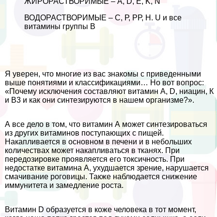
ЖИРОРАСТВОРИМЫЕ – A, D, Е, K, N
ВОДОРАСТВОРИМЫЕ – С, Р, РР, Н. U и все
витамины группы В
Я уверен, что многие из вас знакомы с приведенными
выше понятиями и классификациями… Но вот вопрос:
«Почему исключения составляют витамин А, D, ниацин, К
и В3 и как они синтезируются в нашем организме?».
А все дело в том, что витамин А может синтезироваться
из других витаминов поступающих с пищей.
Накапливается в основном в печени и в небольших
количествах может накапливаться в тканях. При
передозировке проявляется его токсичность. При
недостатке витамина A, ухудшается зрение, нарушается
смачивание роговицы. Также наблюдается снижение
иммунитета и замедление роста.
Витамин D образуется в коже человека в тот момент,