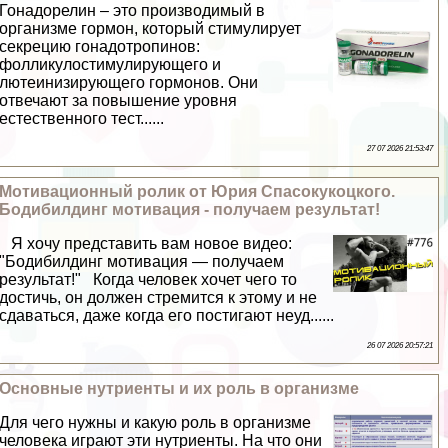
Гонадорелин – это производимый в
организме гормон, который стимулирует
секрецию гонадотропинов:
фолликулостимулирующего и
лютеинизирующего гормонов. Они
отвечают за повышение уровня
естественного тест......
27 07 2026 21:53:47
Мотивационный ролик от Юрия Спасокукоцкого.
Бодибилдинг мотивация - получаем результат!
Я хочу представить вам новое видео:
"Бодибилдинг мотивация — получаем
результат!" Когда человек хочет чего то
достичь, он должен стремится к этому и не
сдаваться, даже когда его постигают неуд......
26 07 2026 20:57:21
Основные нутриенты и их роль в организме
Для чего нужны и какую роль в организме
человека играют эти нутриенты. На что они