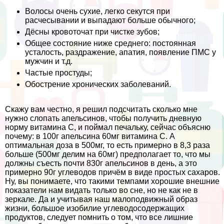
Волосы очень сухие, легко секутся при
расчесывании и выпадают больше обычного;
Дёсны кровоточат при чистке зубов;
Общее состояние ниже среднего: постоянная
усталость, раздражение, апатия, появление ПМС у
мужчин и т.д.
Частые простуды;
Обострение хронических заболеваний.
Скажу вам честно, я решил подсчитать сколько мне
нужно слопать апельсинов, чтобы получить дневную
норму витамина С, и поймал печальку, сейчас объясню
почему: в 100г апельсина 60мг витамина С. А
оптимальная доза в 500мг, то есть примерно в 8,3 раза
больше (500мг делим на 60мг) предполагает то, что мы
должны съесть почти 830г апельсинов в день, а это
примерно 90г углеводов причём в виде простых сахаров.
Ну, вы понимаете, что такими темпами хорошие внешние
показатели нам видать только во сне, но не как не в
зеркале. Да и учитывая наш малоподвижный образ
жизни, большое изобилие углеводосодержащих
продуктов, следует помнить о том, что все лишние