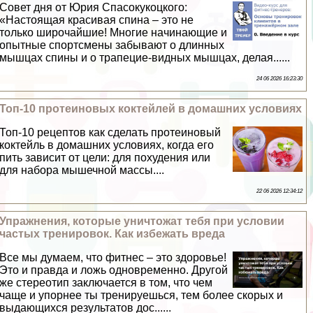
Совет дня от Юрия Спасокукоцкого:
«Настоящая красивая спина – это не
только широчайшие! Многие начинающие и
опытные спортсмены забывают о длинных
мышцах спины и о трапецие-видных мышцах, делая......
24 06 2026 16:23:30
Топ-10 протеиновых коктейлей в домашних условиях
Топ-10 рецептов как сделать протеиновый
коктейль в домашних условиях, когда его
пить зависит от цели: для похудения или
для набора мышечной массы....
22 06 2026 12:34:12
Упражнения, которые уничтожат тебя при условии
частых тренировок. Как избежать вреда
Все мы думаем, что фитнес – это здоровье!
Это и правда и ложь одновременно. Другой
же стереотип заключается в том, что чем
чаще и упopнее ты тренируешься, тем более скорых и
выдающихся результатов дос......