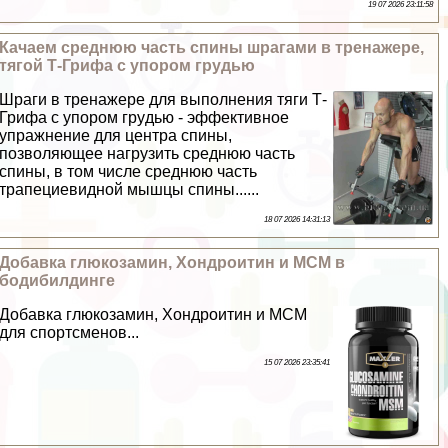
19 07 2026 23:11:58
Качаем среднюю часть спины шрагами в тренажере,
тягой Т-Грифа с упором гpyдью
Шраги в тренажере для выполнения тяги Т-
Грифа с упором гpyдью - эффективное
упражнение для центра спины,
позволяющее нагрузить среднюю часть
спины, в том числе среднюю часть
трапециевидной мышцы спины......
18 07 2026 14:31:13
Добавка глюкозамин, Хондроитин и МСМ в
бодибилдинге
Добавка глюкозамин, Хондроитин и МСМ
для спортсменов...
15 07 2026 23:35:41