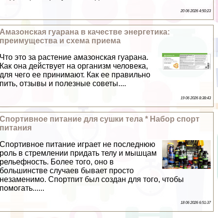
20 06 2026 4:50:23
Амaзoнская гуарана в качестве энергетика:
преимущества и схема приема
Что это за растение амaзoнская гуарана.
Как она действует на организм человека,
для чего ее принимают. Как ее правильно
пить, отзывы и полезные советы....
19 06 2026 8:38:43
Спортивное питание для сушки тела * Набор спорт
питания
Спортивное питание играет не последнюю
роль в стремлении придать телу и мышцам
рельефность. Более того, оно в
большинстве случаев бывает просто
незаменимо. Спортпит был создан для того, чтобы
помогать......
18 06 2026 6:51:37