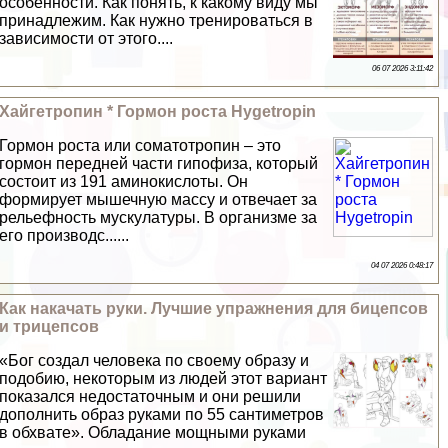
особенности. Как понять, к какому виду мы
принадлежим. Как нужно тренироваться в
зависимости от этого....
06 07 2026 3:11:42
Хайгетропин * Гормон роста Hygetropin
Гормон роста или соматотропин – это
гормон передней части гипофиза, который
состоит из 191 аминокислоты. Он
формирует мышечную массу и отвечает за
рельефность мускулатуры. В организме за
его производс......
04 07 2026 0:48:17
Как накачать руки. Лучшие упражнения для бицепсов
и трицепсов
«Бог создал человека по своему образу и
подобию, некоторым из людей этот вариант
показался недостаточным и они решили
дополнить образ руками по 55 сантиметров
в обхвате». Обладание мощными руками