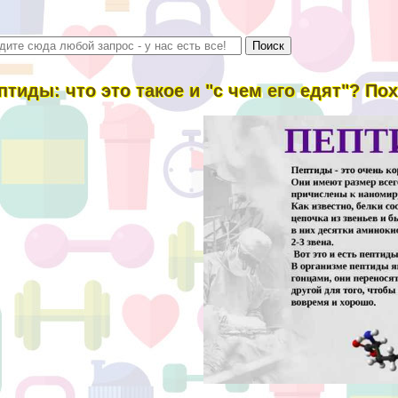
птиды: что это такое и "с чем его едят"? П