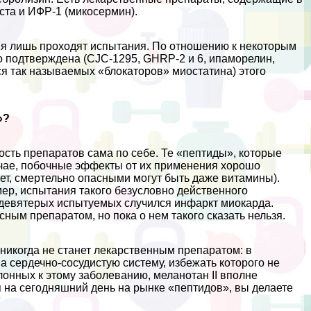
та и ИФР-1 (микосермин).
я лишь проходят испытания. По отношению к некоторым
но подтверждена (CJC-1295, GHRP-2 и 6, ипаморелин,
ся так называемых «блокаторов» миостатина) этого
»?
ность препаратов сама по себе. Те «пептиды», которые
учае, побочные эффекты от их применения хорошо
ет, cмepтельно опасными могут быть даже витамины).
мер, испытания такого безусловно действенного
у девятерых испытуемых случился инфаркт миокарда.
сным препаратом, но пока о нем такого сказать нельзя.
 никогда не станет лекарственным препаратом: в
а сердечно-сосудистую систему, избежать которого не
лонных к этому заболеванию, меланотан II вполне
 на сегодняшний день на рынке «пептидов», вы делаете