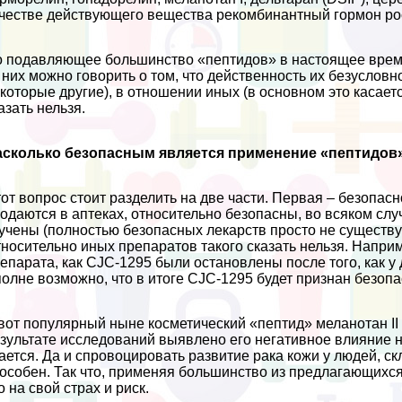
честве действующего вещества рекомбинантный гормон рос
 подавляющее большинство «пептидов» в настоящее врем
 них можно говорить о том, что действенность их безуслов
которые другие), в отношении иных (в основном это касает
азать нельзя.
асколько безопасным является применение «пептидов
от вопрос стоит разделить на две части. Первая – безопас
одаются в аптеках, относительно безопасны, во всяком сл
учены (полностью безопасных лекарств просто не существу
носительно иных препаратов такого сказать нельзя. Напри
епарата, как CJC-1295 были остановлены после того, как 
олне возможно, что в итоге CJC-1295 будет признан безопа
вот популярный ныне косметический «пептид» меланотан II
зультате исследований выявлено его негативное влияние н
ается. Да и спровоцировать развитие paка кожи у людей, ск
особен. Так что, применяя большинство из предлагающихся
о на свой страх и риск.