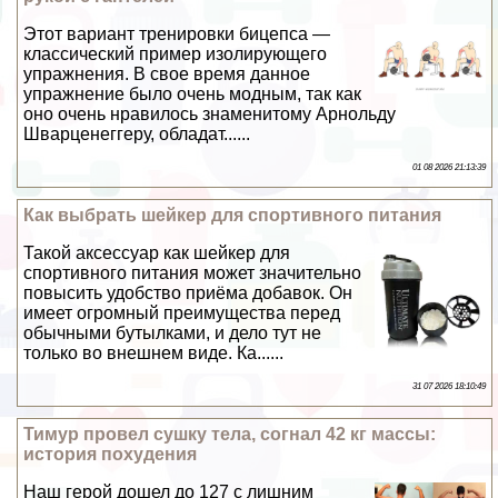
Этот вариант тренировки бицепса —
классический пример изолирующего
упражнения. В свое время данное
упражнение было очень модным, так как
оно очень нравилось знаменитому Арнольду
Шварценеггеру, обладат......
01 08 2026 21:13:39
Как выбрать шейкер для спортивного питания
Такой аксессуар как шейкер для
спортивного питания может значительно
повысить удобство приёма добавок. Он
имеет огромный преимущества перед
обычными бутылками, и дело тут не
только во внешнем виде. Ка......
31 07 2026 18:10:49
Тимур провел сушку тела, согнал 42 кг массы:
история похудения
Наш герой дошел до 127 с лишним