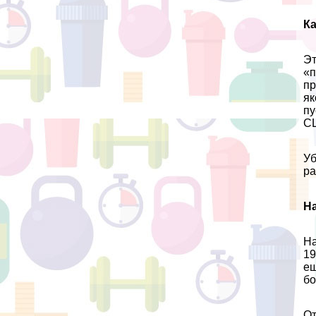
К
Эт
«п
пр
як
пу
СШ
Уб
ра
Н
На
19
ещ
бо
От