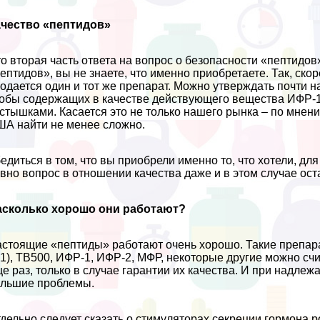
ачество «пептидов»
о вторая часть ответа на вопрос о безопасности «пептидов
ептидов», вы не знаете, что именно приобретаете. Так, ск
одается один и тот же препарат. Можно утверждать почти 
обы содержащих в качестве действующего вещества ИФР-1
стышками. Касается это не только нашего рынка – по мне
А найти не менее сложно.
едиться в том, что вы приобрели именно то, что хотели, д
вно вопрос в отношении качества даже и в этом случае ост
асколько хорошо они работают?
стоящие «пептиды» работают очень хорошо. Такие препара
1), ТВ500, ИФР-1, ИФР-2, МФР, некоторые другие можно сч
е раз, только в случае гарантии их качества. И при надле
льшие проблемы.
дельно следует сказать о стимуляторах секреции гормона 