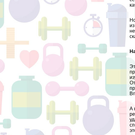
ка
Но
из
не
ск
Н
Эт
пр
из
От
пр
Вп
А 
ре
уд
сп
эт