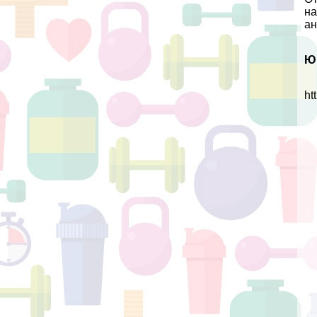
на
ан
Ю
ht