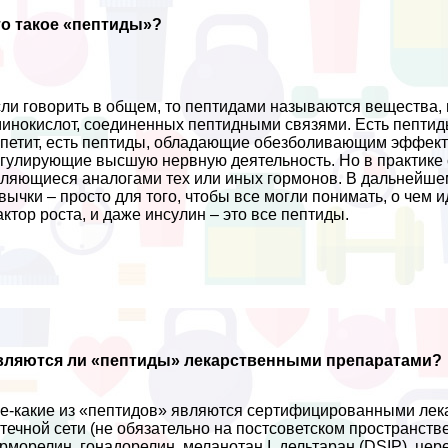
то такое «пептиды»?
ли говорить в общем, то пептидами называются вещества,
инокислот, соединенных пептидными связями. Есть пепти
петит, есть пептиды, обладающие обезболивающим эффекто
гулирующие высшую нервную деятельность. Но в пpaктике 
ляющиеся аналогами тех или иных гормонов. В дальнейшем, 
вычки – просто для того, чтобы все могли понимать, о чем и
ктор роста, и даже инсулин – это все пептиды.
вляются ли «пептиды» лекарственными препаратами?
е-какие из «пептидов» являются сертифицированными лек
течной сети (не обязательно на постсоветском прострaнcтве
рморелин, гонадорелин, меланотан I, дельтаран (DSIP), ц