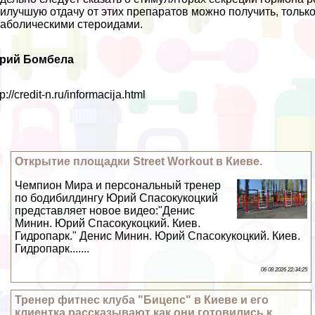
илучшую отдачу от этих препаратов можно получить, только
аболическими стероидами.
рий Бомбела
tp://credit-n.ru/informacija.html
Открытие площадки Street Workout в Киеве.
Чемпион Мира и персональный тренер
по бодибилдингу Юрий Спасокукоцкий
представляет новое видео:"Денис
Минин. Юрий Спасокукоцкий. Киев.
Гидропарк." Денис Минин. Юрий Спасокукоцкий. Киев.
Гидропарк.......
06 08 2026 22:34:25
Тренер фитнес клуба "Бицепс" в Киеве и его
клиентка рассказывают как они готовились к