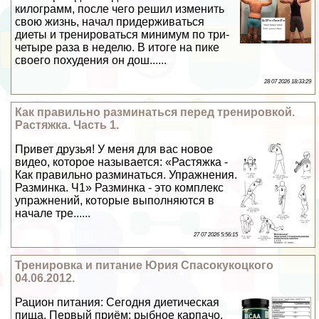
килограмм, после чего решил изменить
свою жизнь, начал придерживаться
диеты и тренироваться минимум по три-
четыре раза в неделю. В итоге на пике
своего похудения он дош......
28 07 2026 18:33:29
Как правильно разминаться перед тренировкой.
Растяжка. Часть 1.
Привет друзья! У меня для вас новое
видео, которое называется: «Растяжка -
Как правильно разминаться. Упражнения.
Разминка. Ч1» Разминка - это комплекс
упражнений, которые выполняются в
начале тре......
27 07 2026 5:56:15
Тренировка и питание Юрия Спасокукоцкого
04.06.2012.
Рацион питания: Сегодня диетическая
пища. Первый приём: рыбное карпачо,