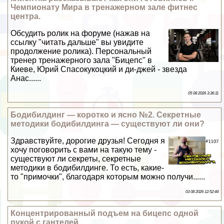
Чемпионату Мира в тренажерном зале фитнес
центра.
Обсудить ролик на форуме (нажав на
ссылку "читать дальше" вы увидите
продолжение ролика). Персональный
тренер тренажерного зала "Бицепс" в
Киеве, Юрий Спасокукоцкий и ди-джей - звезда
Анас......
05 08 2026 3:36:11
Бодибилдинг — коротко и ясно №2. Секретные
методики бодибилдинга — существуют ли они?
Здравствуйте, дорогие друзья! Сегодня я
хочу поговорить с вами на такую тему -
существуют ли секреты, секретные
методики в бодибилдинге. То есть, какие-
то "примочки", благодаря которым можно получи......
03 08 2026 12:52:44
Концентрированный подъем на бицепс одной
рукой c гантелей