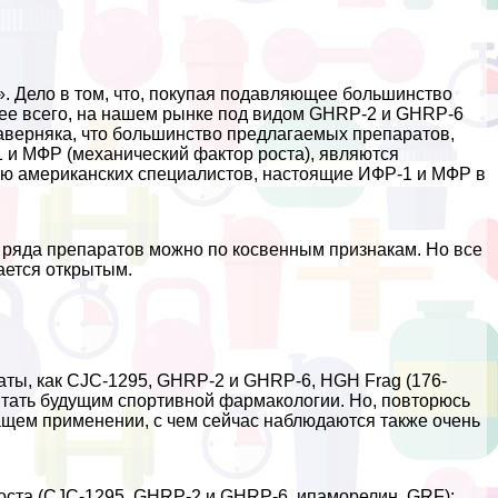
». Дело в том, что, покупая подавляющее большинство
орее всего, на нашем рынке под видом GHRP-2 и GHRP-6
наверняка, что большинство предлагаемых препаратов,
 и МФР (механический фактор роста), являются
нию американских специалистов, настоящие ИФР-1 и МФР в
ля ряда препаратов можно по косвенным признакам. Но все
ается открытым.
ты, как CJC-1295, GHRP-2 и GHRP-6, HGH Frag (176-
итать будущим спортивной фармакологии. Но, повторюсь
жащем применении, с чем сейчас наблюдаются также очень
роста (CJC-1295, GHRP-2 и GHRP-6, ипаморелин, GRF):