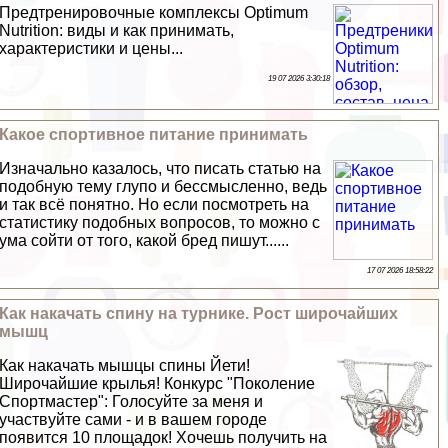
Предтренировочные комплексы Optimum
Nutrition: виды и как принимать,
хаpaктеристики и цены...
19 07 2026 3:30:18
Какое спортивное питание принимать
Изначально казалось, что писать статью на
подобную тему глупо и бессмысленно, ведь
и так всё понятно. Но если посмотреть на
статистику подобных вопросов, то можно с
ума сойти от того, какой бред пишут......
17 07 2026 18:58:22
Как накачать спину на турнике. Рост широчайших
мышц
Как накачать мышцы спины Йети!
Широчайшие крылья! Конкурс "Поколение
Спортмастер": Голосуйте за меня и
участвуйте сами - и в вашем городе
появится 10 площадок! Хочешь получить на