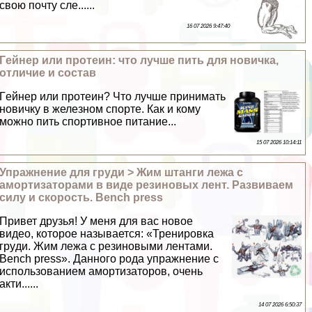
свою почту сле......
16 07 2026 9:47:40
Гeйнер или протеин: что лучше пить для новичка,
отличие и состав
Гeйнер или протеин? Что лучше принимать
новичку в железном спорте. Как и кому
можно пить спортивное питание...
15 07 2026 10:14:11
Упражнение для гpyди > Жим штанги лежа с
амортизаторами в виде резиновых лент. Развиваем
силу и скорость. Bench press
Привет друзья! У меня для вас новое
видео, которое называется: «Тренировка
гpyди. Жим лежа с резиновыми лентами.
Bench press». Данного рода упражнение с
использованием амортизаторов, очень
акти......
14 07 2026 6:50:37