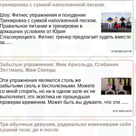
тренировка с сумкой наполненной песком.
Шоу: Фитнес упражнения и похудение
Тренировка с сумкой наполненной песком.
Правильное питание и тренировки в
домашних условиях от Юрия
Спасокукоцкого. Фитнес тренер предлагает худеть вместе
за......
01 08 2026 23:27:46
Забытые упражнения: Жим Арнольда, Сгибания
Зоттмана, Жим Свенда
Эти упражнения являются столь же
забытыми сколь и бесполезными. Можете
со мной спорить, но ни в одном зале их не
выполняют, это экзотика не прошедшая
проверки временем. Может быть вы думаете, что эти ......
31 07 2026 9:32:53
Три обычные дeвyшки, радикально изменившие себя
сушкой тела: до и после