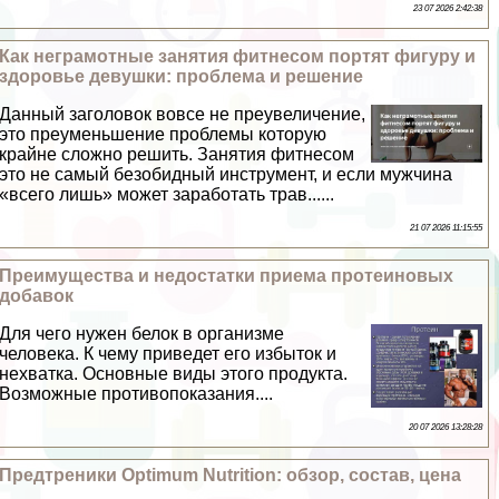
23 07 2026 2:42:38
Как неграмотные занятия фитнесом портят фигуру и
здоровье дeвyшки: проблема и решение
Данный заголовок вовсе не преувеличение,
это преуменьшение проблемы которую
крайне сложно решить. Занятия фитнесом
это не самый безобидный инструмент, и если мужчина
«всего лишь» может заработать трав......
21 07 2026 11:15:55
Преимущества и недостатки приема протеиновых
добавок
Для чего нужен белок в организме
человека. К чему приведет его избыток и
нехватка. Основные виды этого продукта.
Возможные противопоказания....
20 07 2026 13:28:28
Предтреники Optimum Nutrition: обзор, состав, цена