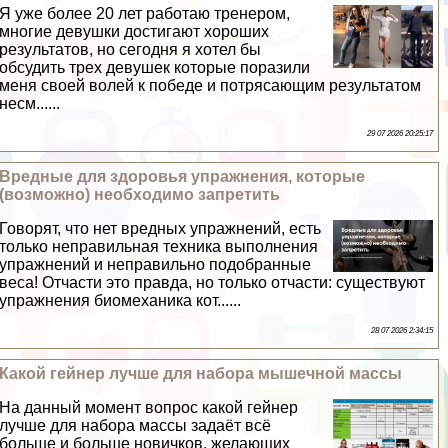
Я уже более 20 лет работаю тренером,
многие дeвyшки достигают хороших
результатов, но сегодня я хотел бы
обсудить трех дeвyшек которые поразили
меня своей волей к победе и потрясающим результатом
несм......
29 07 2026 20:25:17
Вредные для здоровья упражнения, которые
(возможно) необходимо запретить
Говорят, что нет вредных упражнений, есть
только неправильная техника выполнения
упражнений и неправильно подобранные
веса! Отчасти это правда, но только отчасти: существуют
упражнения биомеханика кот......
28 07 2026 2:34:15
Какой гeйнер лучше для набора мышечной массы
На данный момент вопрос какой гeйнер
лучше для набора массы задаёт всё
больше и больше новичков, желающих