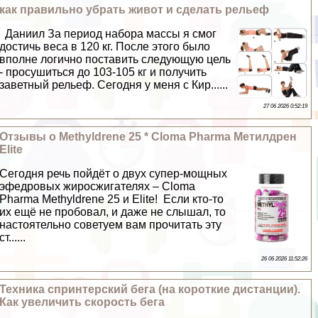
как правильно убрать живот и сделать рельеф
Даниил За период набора массы я смог
достичь веса в 120 кг. После этого было
вполне логично поставить следующую цель
- просушиться до 103-105 кг и получить
заветный рельеф. Сегодня у меня с Кир......
27 06 2026 0:52:19
Отзывы о Methyldrene 25 * Cloma Pharma Метилдрен
Elite
Сегодня речь пойдёт о двух супер-мощных
эфедровых жиросжигателях – Cloma
Pharma Methyldrene 25 и Elite! Если кто-то
их ещё не пробовал, и даже не слышал, то
настоятельно советуем вам прочитать эту
ст......
26 06 2026 11:52:26
Техника спринтерский бега (на короткие дистанции).
Как увеличить скорость бега