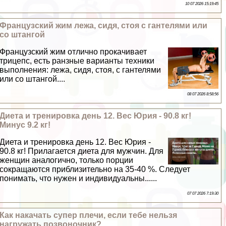
10 07 2026 15:19:45
Французский жим лежа, сидя, стоя с гантелями или
со штангой
Французский жим отлично прокачивает
трицепс, есть ранзные варианты техники
выполнения: лежа, сидя, стоя, с гантелями
или со штангой....
08 07 2026 8:58:56
Диета и тренировка день 12. Вес Юрия - 90.8 кг!
Минус 9.2 кг!
Диета и тренировка день 12. Вес Юрия -
90.8 кг! Прилагается диета для мужчин. Для
женщин аналогично, только порции
сокращаются приблизительно на 35-40 %. Следует
понимать, что нужен и индивидуальны......
07 07 2026 7:19:30
Как накачать супер плечи, если тебе нельзя
нагружать позвоночник?