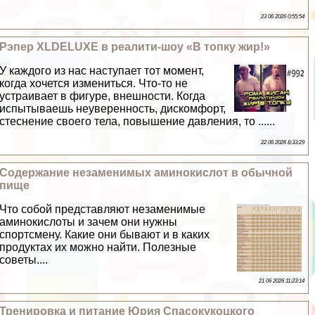
23 06 2026 0:55:54
Рэпер XLDELUXE в реалити-шоу «В топку жир!»
У каждого из нас наступает тот момент,
когда хочется измениться. Что-то не
устраивает в фигуре, внешности. Когда
испытываешь неуверенность, дискомфорт,
стеснение своего тела, повышение давления, то ......
22 06 2026 8:33:29
Содержание незаменимых аминокислот в обычной
пище
Что собой представляют незаменимые
аминокислоты и зачем они нужны
спортсмену. Какие они бывают и в каких
продуктах их можно найти. Полезные
советы....
21 06 2026 11:23:14
Тренировка и питание Юрия Спасокукоцкого