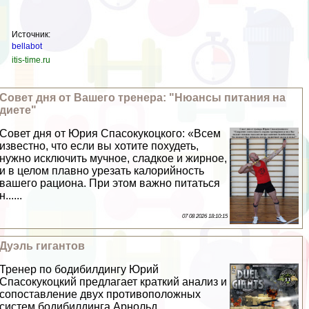
Источник:
bellabot
itis-time.ru
Совет дня от Вашего тренера: "Нюансы питания на
диете"
Совет дня от Юрия Спасокукоцкого: «Всем
известно, что если вы хотите похудеть,
нужно исключить мучное, сладкое и жирное,
и в целом плавно урезать калорийность
вашего рациона. При этом важно питаться
н......
07 08 2026 18:10:15
Дуэль гигантов
Тренер по бодибилдингу Юрий
Спасокукоцкий предлагает краткий анализ и
сопоставление двух противоположных
систем бодибилдинга Арнольд