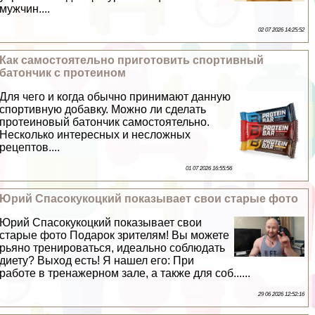
мужчин....
02 07 2026 14:25:52
Как самостоятельно приготовить спортивный
батончик с протеином
Для чего и когда обычно принимают данную
спортивную добавку. Можно ли сделать
протеиновый батончик самостоятельно.
Несколько интересных и несложных
рецептов....
01 07 2026 16:55:56
Юрий Спасокукоцкий показывает свои старые фото
Юрий Спасокукоцкий показывает свои
старые фото Подарок зрителям! Вы можете
рьяно тренироваться, идеально соблюдать
диету? Выход есть! Я нашел его: При
работе в тренажерном зале, а также для соб......
29 06 2026 12:52:16