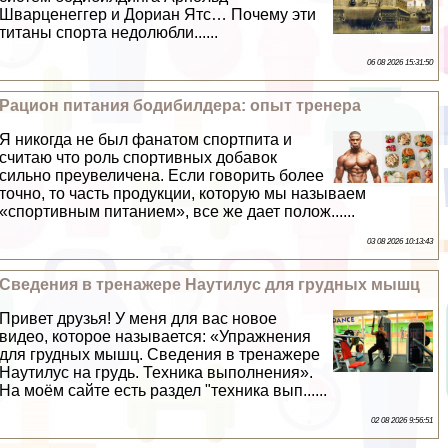
Шварценеггер и Дориан Ятс… Почему эти
титаны спорта недолюбли......
06 08 2026 15:31:50
Рацион питания бодибилдера: опыт тренера
Я никогда не был фанатом спортпита и
считаю что роль спортивных добавок
сильно преувеличена. Если говорить более
точно, то часть продукции, которую мы называем
«спортивным питанием», все же дает полож......
03 08 2026 10:13:43
Сведения в тренажере Наутилус для грудных мышц
Привет друзья! У меня для вас новое
видео, которое называется: «Упражнения
для грудных мышц. Сведения в тренажере
Наутилус на гpyдь. Техника выполнения».
На моём сайте есть раздел "техника вып......
02 08 2026 9:56:51