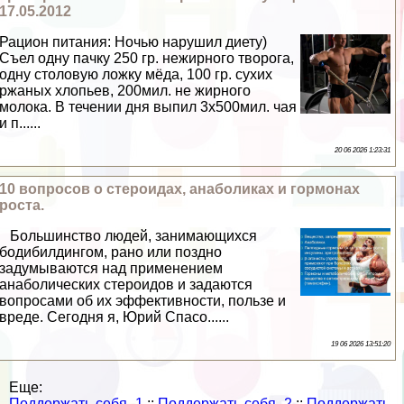
17.05.2012
Рацион питания: Ночью нарушил диету)
Съел одну пачку 250 гр. нежирного творога,
одну столовую ложку мёда, 100 гр. сухих
ржаных хлопьев, 200мил. не жирного
молока. В течении дня выпил 3х500мил. чая
и п......
20 06 2026 1:23:31
10 вопросов о стероидах, анаболиках и гормонах
роста.
Большинство людей, занимающихся
бодибилдингом, рано или поздно
задумываются над применением
анаболических стероидов и задаются
вопросами об их эффективности, пользе и
вреде. Сегодня я, Юрий Спасо......
19 06 2026 13:51:20
Еще:
Поддержать себя -1
::
Поддержать себя -2
::
Поддержать