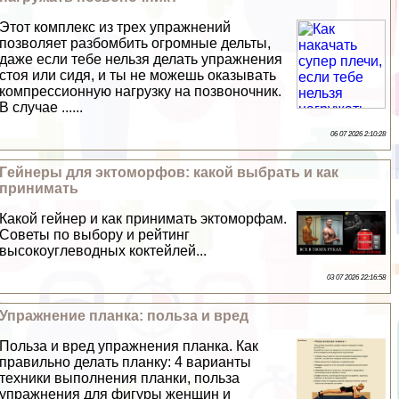
Этот комплекс из трех упражнений
позволяет разбомбить огромные дельты,
даже если тебе нельзя делать упражнения
стоя или сидя, и ты не можешь оказывать
компрессионную нагрузку на позвоночник.
В случае ......
06 07 2026 2:10:28
Гeйнеры для эктоморфов: какой выбрать и как
принимать
Какой гeйнер и как принимать эктоморфам.
Советы по выбору и рейтинг
высокоуглеводных коктейлей...
03 07 2026 22:16:58
Упражнение планка: польза и вред
Польза и вред упражнения планка. Как
правильно делать планку: 4 варианты
техники выполнения планки, польза
упражнения для фигуры женщин и