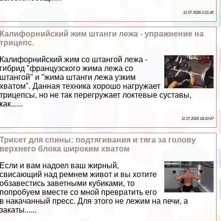
12 07 2026 2:21:42
Калифорнийский жим штанги лежа - упражнение на
трицепс.
Калифорнийский жим со штангой лежа -
гибрид "французского жима лежа со
штангой" и "жима штанги лежа узким
хватом". Данная техника хорошо нагружает
трицепсы, но не так перегружает локтевые суставы,
как......
11 07 2026 18:10:47
Трисет для спины: подтягивания и тяга за голову
верхнего блока широким хватом
Если и вам надоел ваш жирный,
свисающий над ремнем живот и вы хотите
обзавестись заветными кубиками, то
попробуем вместе со мной превратить его
в накачанный пресс. Для этого не лежим на печи, а
закаты......