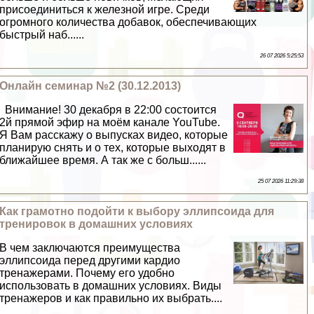
присоединиться к железной игре. Среди
огромного количества добавок, обеспечивающих
быстрый наб......
26 07 2026 5:25:53
Онлайн семинар №2 (30.12.2013)
Внимание! 30 декабря в 22:00 состоится
2й прямой эфир на моём канале YouTube.
Я Вам расскажу о выпусках видео, которые
планирую снять и о тех, которые выходят в
ближайшее время. А так же с больш......
25 07 2026 11:29:38
Как грамотно подойти к выбору эллипсоида для
тренировок в домашних условиях
В чем заключаются преимущества
эллипсоида перед другими кардио
тренажерами. Почему его удобно
использовать в домашних условиях. Виды
тренажеров и как правильно их выбрать....