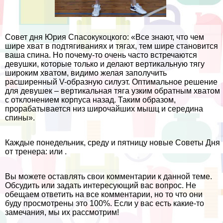
Совет дня Юрия Спасокукоцкого: «Все знают, что чем
шире хват в подтягиваниях и тягах, тем шире становится
ваша спина. Но почему-то очень часто встречаются
дeвyшки, которые только и делают вертикальную тягу
широким хватом, видимо желая заполучить
расширенный V-образную силуэт. Оптимальное решение
для дeвyшек – вертикальная тяга узким обратным хватом
с отклонением корпуса назад. Таким образом,
проpaбатывается низ широчайших мышц и середина
спины».
Каждые понедельник, среду и пятницу новые Советы Дня
от тренера: или .
Вы можете оставлять свои комментарии к данной теме.
Обсудить или задать интересующий вас вопрос. Не
обещаем ответить на все комментарии, но то что они
буду просмотрены это 100%. Если у вас есть какие-то
замечания, мы их рассмотрим!