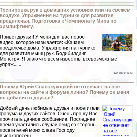
Тренировка рук в домашних условиях или на свежем
воздухе. Упражнения на турнике для развития
предплечья. Подготовка к Чемпионату Мира по
армлифтингу.
Привет друзья! У меня для вас новое
видео, которое называется: «Качаем
предплечье дома. Упражнения на турнике
для развития мышц рук. Бодибилдинг
Монстр». Я знаю что всем известны всевозможные
упраж......
13 07 2026 12:29:36
Почему Юрий Спасокукоцкий не отвечает на все
вопросы на сайте и форуме лично? Почему он меня
не добавил в друзья?
Добрый день любимые друзья и посетители
форума м других сайтов! Очень прошу Вас
прочитать данное сообщение. Последнее
время участились случаи обид со стороны
посетителей моих слава Господу
высокопосещ......