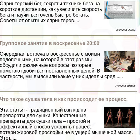
Спринтерский бег, секреты техники бега на
короткие дистанции, как увеличить скорость
бега и научиться очень быстро бегать.
Советы от опытных спринтеров....
25 06 2026 2:27:42
Групповое занятие в воскресенье 20:00
Очередная встреча в воскресенье с моими
подопечными, на которой в этот раз мы
обсудили различные вопросы, которые
помогают добиться поставленных целей. В
частности, мы выяснили какие у них идеалы сред......
24 06 2026 11:55:35
Что такое сушка тела и как происходит ее процесс.
Эта статья - традиционный взгляд на
препараты для сушки. Качественные
препараты для сушки тела – простой и
эффективный способ ускорить процесс
потери жировой прослойки не в ущерб мышечной массе.
Этот......