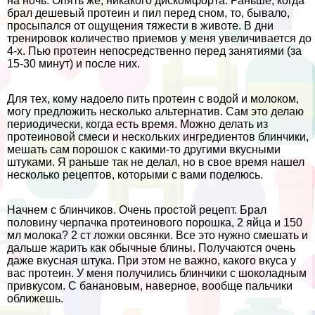
на ночь. Опять же, никакого дискомфорта. Раньше, когда
брал дешевый протеин и пил перед сном, то, бывало,
просыпался от ощущения тяжести в животе. В дни
тренировок количество приемов у меня увеличивается до
4-х. Пью протеин непосредственно перед занятиями (за
15-30 минут) и после них.
Для тех, кому надоело пить протеин с водой и молоком,
могу предложить несколько альтернатив. Сам это делаю
периодически, когда есть время. Можно делать из
протеиновой смеси и нескольких ингредиентов блинчики,
мешать сам порошок с какими-то другими вкусными
штуками. Я раньше так не делал, но в свое время нашел
несколько рецептов, которыми с вами поделюсь.
Начнем с блинчиков. Очень простой рецепт. Брал
половину черпачка протеинового порошка, 2 яйца и 150
мл молока? 2 ст ложки овсянки. Все это нужно смешать и
дальше жарить как обычные блины. Получаются очень
даже вкусная штука. При этом не важно, какого вкуса у
вас протеин. У меня получились блинчики с шоколадным
привкусом. С банановым, наверное, вообще пальчики
оближешь.