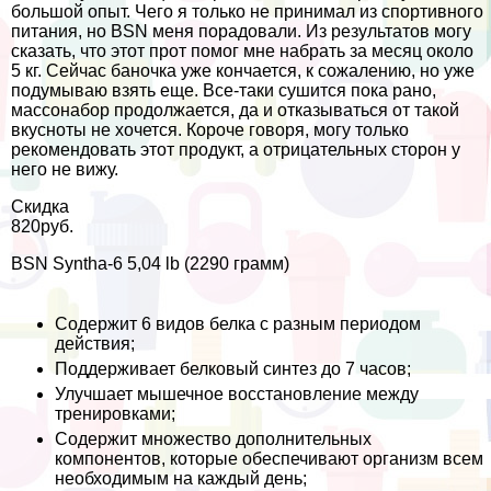
большой опыт. Чего я только не принимал из спортивного
питания, но BSN меня порадовали. Из результатов могу
сказать, что этот прот помог мне набрать за месяц около
5 кг. Сейчас баночка уже кончается, к сожалению, но уже
подумываю взять еще. Все-таки сушится пока рано,
массонабор продолжается, да и отказываться от такой
вкусноты не хочется. Короче говоря, могу только
рекомендовать этот продукт, а отрицательных сторон у
него не вижу.
Скидка
820
р
уб.
BSN Syntha-6 5,04 lb (2290 грамм)
Содержит 6 видов белка с разным периодом
действия;
Поддерживает белковый синтез до 7 часов;
Улучшает мышечное восстановление между
тренировками;
Содержит множество дополнительных
компонентов, которые обеспечивают организм всем
необходимым на каждый день;