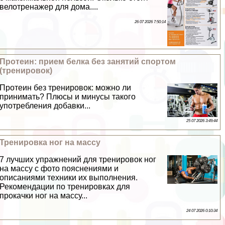
велотренажер для дома....
26 07 2026 7:50:14
Протеин: прием белка без занятий спортом
(тренировок)
Протеин без тренировок: можно ли
принимать? Плюсы и минусы такого
употрeбления добавки...
25 07 2026 3:49:44
Тренировка ног на массу
7 лучших упражнений для тренировок ног
на массу с фото пояснениями и
описаниями техники их выполнения.
Рекомендации по тренировках для
прокачки ног на массу...
24 07 2026 0:10:34