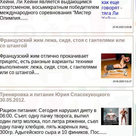
Хейни. Ли Хейни является выдающимся
спортсменом, восьмикратным победителем
международного соревнования “Мистер
Олимпия......
25 06 2026 5:24:48
Французский жим лежа, сидя, стоя с гантелями или
со штангой
Французский жим отлично прокачивает
трицепс, есть ранзные варианты техники
выполнения: лежа, сидя, стоя, с гантелями
или со штангой....
24 06 2026 5:11:27
Тренировка и питание Юрия Спасокукоцкого
30.05.2012.
Рацион питания: Сегодня нарушил диету в
06:00. Съел: одну пачку творога, выпил
один литр молока, пол литра ряженки, съел
одну пачку хлебцов, пять жареных яиц,
300гр. Адыгeйского сыра и 10 фиников. Пос......