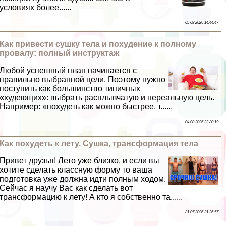
условиях более......
05 08 2026 14:44:47
Как привести сушку тела и похудение к полному
провалу: полный инструктаж
Любой успешный план начинается с
правильно выбранной цели. Поэтому нужно
поступить как большинство типичных
«худеющих»: выбрать расплывчатую и нереальную цель.
Например: «похудеть как можно быстрее, т......
04 08 2026 22:30:19
Как похудеть к лету. Сушка, трaнcформация тела
Привет друзья! Лето уже близко, и если вы
хотите сделать классную форму то ваша
подготовка уже должна идти полным ходом.
Сейчас я научу Вас как сделать вот
трaнcформацию к лету! А кто я собственно та......
31 07 2026 21:26:57