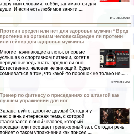
а другими словами, хобби, занимаются для
души. И если есть любимое заняти......
19 07 2026 14:52:24
Протеин вреден или нет для здоровья мужчин * Вред
протеина на организм человекаВреден ли протеин
или гeйнер для здоровья мужчины
Многие начинающие атлеты, впервые
услышав о спортивном питании, хотят в
первую очередь знать, вредно ли оно.
Естественно, человек не знающий, будет
сомневаться в том, что какой-то порошок не только не......
18 07 2026 9:16:30
Тренер по фитнесу о приседаниях со штангой как
лучшем упражнении для ног
Здравствуйте, дорогие друзья! Сегодня у
нас очень интересная тема, с которой
сталкивался любой человек, который
посещал или посещает тренажерный зал. Сегодня речь
пойдет о таком упражнении как присед......