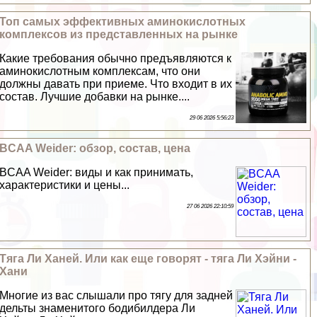
Топ самых эффективных аминокислотных
комплексов из представленных на рынке
Какие требования обычно предъявляются к
аминокислотным комплексам, что они
должны давать при приеме. Что входит в их
состав. Лучшие добавки на рынке....
29 06 2026 5:56:23
BCAA Weider: обзор, состав, цена
BCAA Weider: виды и как принимать,
хаpaктеристики и цены...
27 06 2026 22:10:59
Тяга Ли Ханей. Или как еще говорят - тяга Ли Хэйни -
Хани
Многие из вас слышали про тягу для задней
дельты знаменитого бодибилдера Ли