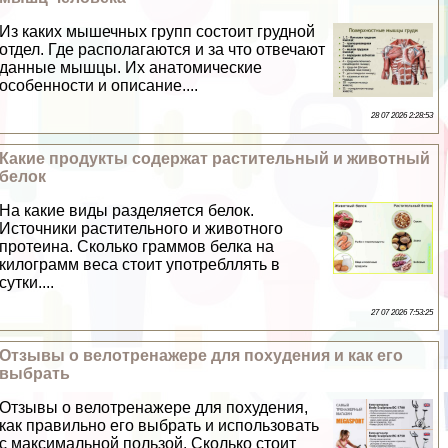
Из каких мышечных групп состоит грудной
отдел. Где располагаются и за что отвечают
данные мышцы. Их анатомические
особенности и описание....
28 07 2026 2:28:53
Какие продукты содержат растительный и животный
белок
На какие виды разделяется белок.
Источники растительного и животного
протеина. Сколько граммов белка на
килограмм веса стоит употрeбллять в
сутки....
27 07 2026 7:53:25
Отзывы о велотренажере для похудения и как его
выбрать
Отзывы о велотренажере для похудения,
как правильно его выбрать и использовать
с максимальной пользой. Сколько стоит