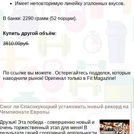
Имеет неповторимую линейку эталонных вкусов.
В банке: 2290 грамм (52 порции).
Купить другой объём:
3810.00
р
уб.
По ссылке вы можете . Остерегайтесь подделок, которые
наводнили рынок! Оригинал только в Fit Magazinе!
Смог ли Спасокукоцкий установить новый рекорд на
Чемпионате Европы
Друзья! Эта победа - совершенно новый и
очень торжественный этап для меня! В
результате своей спортивной деятельности