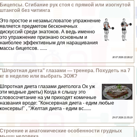
Бицепсы. Сгибание рук стоя с прямой или изогнутой
штангой без читинга
Это простое и незамысловатое упражнение
является предметом бесконечных
дискуссий среди знатоков. А ведь именно
это упражнение признано основным и
наиболее эффективным для наращивания
массы бицепсов. ......
30 07 2026 22:28:12
"Шпротная диета" глазами — тренера. Похудеть на 7
кг в неделю или выбрать ЗОЖ?
Шпротная диета глазами диетолога Ох уж
эти модные диеты) Когда я слышу это
словосочетание на ум приходят комичные
названия вроде: "Консервная диета - едим любые
консервы!" , "Желтая диета - едим вс......
29 07 2026 21:55:19
Строение и анатомические особенности грудных
мышц человека