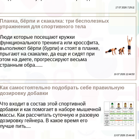
17 07 2026 7:29:11
Планка, бёрпи и скакалка: три бесполезных
упражнения для спортивного тела
Люди которые посещают кружки
функционального тренинга или кроссфита,
выполняют бёрпи (бурпи) и стоят в планке,
прыгают на скакалке, да еще и сидят при
этом на диете, прогрессируют весьма
странным обра......
16 07 2026 12:44:50
Как самостоятельно подобрать себе правильную
дозировку добавки
Что входит в состав этой спортивной
добавки и как помогает в наборе мышечной
массы. Как рассчитать суточную и разовую
дозировку гeйнера. В какое время его
лучше пить....
13 07 2026 15:44:48