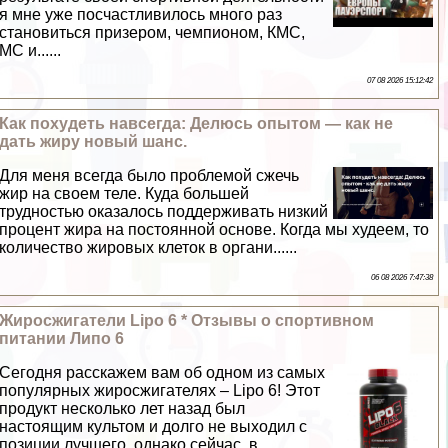
я мне уже посчастливилось много раз
становиться призером, чемпионом, КМС,
МС и......
07 08 2026 15:12:42
Как похудеть навсегда: Делюсь опытом — как не
дать жиру новый шанс.
Для меня всегда было проблемой сжечь
жир на своем теле. Куда большей
трудностью оказалось поддерживать низкий
процент жира на постоянной основе. Когда мы худеем, то
количество жировых клеток в органи......
06 08 2026 7:47:38
Жиросжигатели Lipo 6 * Отзывы о спортивном
питании Липо 6
Сегодня расскажем вам об одном из самых
популярных жиросжигателях – Lipo 6! Этот
продукт несколько лет назад был
настоящим культом и долго не выходил с
позиции лучшего, однако сейчас, в