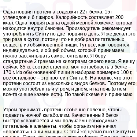
Одна порция протеина содержит 22 г белка, 15 г
углеводов и 6 г жиров. Калорийность составляет 200
ккал. Одна порция равна одной мерной ложечке, которая
находится внутри баночки. Производитель рекомендует
употрeбллять Синту по две порции в день. Я же делал это
три раза в сутки, потому что не добирал питательных
веществ из обыкновенной пищи. Тут все, как говорится,
индивидуально, и общий объем, который принимаем
нужно рассчитывать самостоятельно. Я беру
стандартные 2 грамма на килограмм своего веса. Я вешу
сейчас 85 кг, соответственно, моя потребность в белке –
170 г. Из обыкновенной пищи я набираю примерно 100 г,
все остальное – это протеин Синта 6. Напомню, что этот
протеин состоит из нескольких видов белков. Поэтому его
можно употрeбллять и утром, и днем, и на ночь (в нем
все-таки еще казеин есть). По такой схеме я и принимаю.
Утром принимать протеин особенно полезно, чтобы
подавить ночной катаболизм. Качественный белок
быстро усваивается и мы получаем необходимые
питательные элементы, чтобы организм не начал
«воровать» наши мышцы. С этой же целью пью Синту 6 и