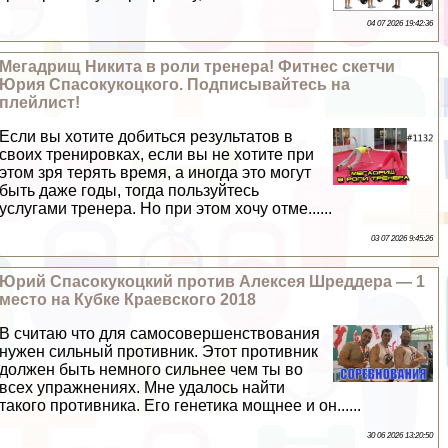
04 07 2026 19:42:36
Мегадрищ Никита в роли тренера! Фитнес скетчи
Юрия Спасокукоцкого. Подписывайтесь на
плейлист!
Если вы хотите добиться результатов в
своих тренировках, если вы не хотите при
этом зря терять время, а иногда это могут
быть даже годы, тогда пользуйтесь
услугами тренера. Но при этом хочу отме......
03 07 2026 9:45:26
Юрий Спасокукоцкий против Алексея Шреддера — 1
место на Кубке Краевского 2018
В считаю что для самосовершенствования
нужен сильный противник. Этот противник
должен быть немного сильнее чем ты во
всех упражнениях. Мне удалось найти
такого противника. Его генетика мощнее и он......
30 06 2026 13:20:50