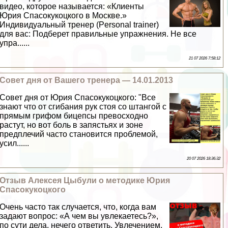
видео, которое называется: «Клиенты
Юрия Спасокукоцкого в Москве.»
Индивидуальный тренер (Personal trainer)
для вас: Подберет правильные упражнения. Не все
упра......
21 07 2026 7:58:12
Совет дня от Вашего тренера — 14.01.2013
Совет дня от Юрия Спасокукоцкого: "Все
знают что от сгибания рук стоя со штангой с
прямым грифом бицепсы превосходно
растут, но вот боль в запястьях и зоне
предплечий часто становится проблемой,
усил......
20 07 2026 18:36:32
Отзыв Алексея Цыбули о методике Юрия
Спасокукоцкого
Очень часто так случается, что, когда вам
задают вопрос: «А чем вы увлекаетесь?»,
по сути дела, нечего ответить. Увлечением,