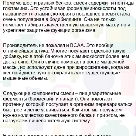
Помимо шести разных белков, смеси содержит и пептиды
глютамина. Это устойчивая форма аминокислоты под
названием глютамин, которая в последнее время стала
очень популярная в бодибилдинге. Она не только
помогает набирать качественную мышечную массу, но и
укрепляет защитные функции организма.
Производитель не пожалел и BCAA. Это вообще
отличнейшая штука. Многие покупают отдельно такую
добавку, но в этой баночке этих аминокислот более чем
достаточно. Они отлично помогает в росте мышечной
массы, их используют даже при жиросжигании, когда на
жесткой диете нужно сохранить уже существующие
мышечные объемы.
Следующие компоненты смеси – пищеварительные
ферменты (бромелайн и папаин). Они помогают
протеину, который поступает в организм перевариваться
быстрее и легче усваиваться. Как итог, мы получаем
нужно количество качественного белка и при этом, не
нагружаем пищеварительную систему.
Еще один помощник пищеварительной системе –