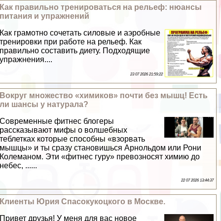
Как правильно тренироваться на рельеф: нюансы
питания и упражнений
Как грамотно сочетать силовые и аэробные
тренировки при работе на рельеф. Как
правильно составить диету. Подходящие
упражнения....
23 07 2026 21:59:22
Вокруг множество «химиков» почти без мышц! Есть
ли шансы у натурала?
Современные фитнес блогеры
рассказывают мифы о волшебных
тeблетках которые способны «взорвать
мышцы» и ты сразу становишься Арнольдом или Рони
Колеманом. Эти «фитнес гуру» превозносят химию до
небес, ......
22 07 2026 13:44:37
Клиенты Юрия Спасокукоцкого в Москве.
Привет друзья! У меня для вас новое