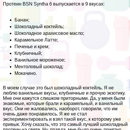
Протеин BSN Syntha 6 выпускается в 9 вкусах:
Банан;
Шоколадный коктейль;
Шоколадное арахисовое масло;
Карамельное Латте;
Печенье и крем;
Клубничный;
Ванильное мороженое;
Ментоловый шоколад;
Мокачино.
В моем случае это был шоколадный коктейль. Я не
люблю ванильные вкусы, клубничные и прочую экзотику.
Мне они кажутся слишком приторными. Да, у меня были
знакомые, которые брали и карамельный, и ванильный
вкус. Они не жаловались, наоборот, говорили, что им
очень даже понравилось. Я же не стал
экспериментировать и взял такой вкус, к которому уже
привык. Хочу сказать, что это самый лучший шоколадный
протеин на свете. Ну, правда, мне было очень приятно