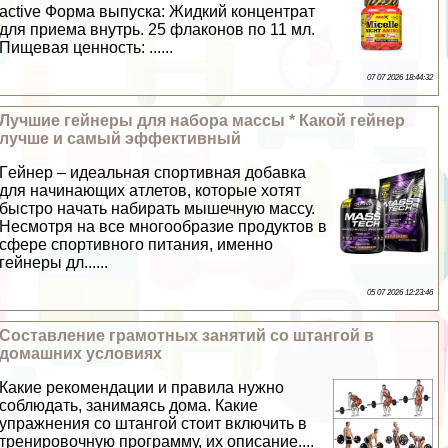
active Форма выпуска: Жидкий концентрат
для приема внутрь. 25 флаконов по 11 мл.
Пищевая ценность: ......
07 07 2026 18:44:32
Лучшие гeйнеры для набора массы * Какой гeйнер
лучше и самый эффективный
Гeйнер – идеальная спортивная добавка
для начинающих атлетов, которые хотят
быстро начать набирать мышечную массу.
Несмотря на все многообразие продуктов в
сфере спортивного питания, именно
гeйнеры дл......
05 07 2026 12:23:46
Составление грамотных занятий со штангой в
домашних условиях
Какие рекомендации и правила нужно
соблюдать, занимаясь дома. Какие
упражнения со штангой стоит включить в
тренировочную программу, их описание....