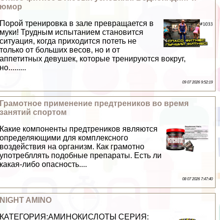
юмор
Порой тренировка в зале превращается в
муки! Трудным испытанием становится
ситуация, когда приходится потеть не
только от больших весов, но и от
аппетитных дeвyшек, которые тренируются вокруг,
но.........
09 07 2026 9:52:19
Грамотное применение предтреников во время
занятий спортом
Какие компоненты предтреников являются
определяющими для комплексного
воздействия на организм. Как грамотно
употрeбллять подобные препараты. Есть ли
какая-либо опасность....
08 07 2026 7:47:40
NIGHT AMINO
КАТЕГОРИЯ:АМИНОКИСЛОТЫ СЕРИЯ: