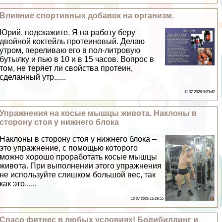
Влияние спортивных добавок на организм.
Юрий, подскажите. Я на работу беру
двойной коктейль протеиновый. Делаю
утром, переливаю его в пол-литровую
бутылку и пью в 10 и в 15 часов. Вопрос в
том, не теряет ли свойства протеин,
сделанный утр......
11 07 2026 0:23:42
Упражнения на косые мышцы живота. Наклоны в
сторону стоя у нижнего блока
Наклоны в сторону стоя у нижнего блока –
это упражнение, с помощью которого
можно хорошо проработать косые мышцы
живота. При выполнении этого упражнения
не используйте слишком большой вес, так
как это......
10 07 2026 16:29:55
Спасо фитнес в любых условиях! Бодибилдинг и