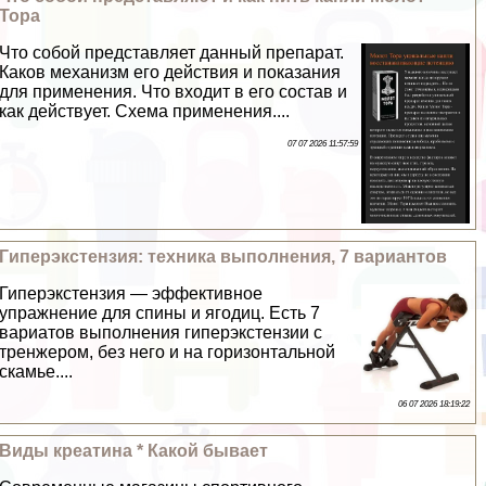
Тора
Что собой представляет данный препарат.
Каков механизм его действия и показания
для применения. Что входит в его состав и
как действует. Схема применения....
07 07 2026 11:57:59
Гиперэкстензия: техника выполнения, 7 вариантов
Гиперэкстензия — эффективное
упражнение для спины и ягoдиц. Есть 7
вариатов выполнения гиперэкстензии с
тренжером, без него и на горизонтальной
скамье....
06 07 2026 18:19:22
Виды креатина * Какой бывает