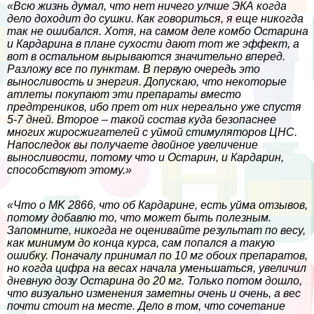
«Всю жизнь думал, что нет ничего улчше ЭКА когда
дело доходит до сушки. Как говориться, я еще никогда
так не ошибался. Хотя, на самом деле комбо Остарина
и Кардарина в плане сухости дают тот же эффект, а
вот в остальном вырываются значительно вперед.
Разложу все по пунктам. В первую очередь это
выносливость и энергия. Допускаю, что некоторые
атлеты покупают эти препараты вместо
предтреников, ибо прет от них нереально уже спустя
5-7 дней. Второе – такой состав куда безопаснее
многих жиросжигателей с уймой стимуляторов ЦНС.
Напоследок вы получаете двойное увеличение
выносливости, потому что и Остарин, и Кардарин,
способствуют этому.»
«Что о MK 2866, что об Кардарине, есть уйма отзывов,
потому добавлю то, что может быть полезным.
Запомните, никогда не оценивайте результат по весу,
как минимум до конца курса, сам попался а такую
ошибку. Поначалу принимал по 10 мг обоих препаратов,
но когда цифра на весах начала уменьшаться, увеличил
дневную дозу Остарина до 20 мг. Только потом дошло,
что визуально изменения заметны очень и очень, а вес
почти стоит на месте. Дело в том, что сочетание