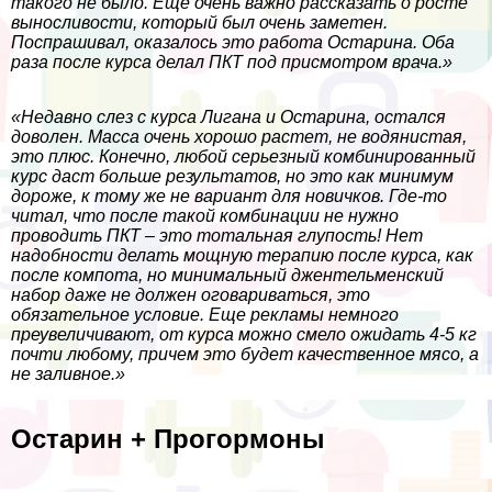
такого не было. Еще очень важно рассказать о росте
выносливости, который был очень заметен.
Поспрашивал, оказалось это работа Остарина. Оба
раза после курса делал ПКТ под присмотром врача.»
«Недавно слез с курса Лигана и Остарина, остался
доволен. Масса очень хорошо растет, не водянистая,
это плюс. Конечно, любой серьезный комбинированный
курс даст больше результатов, но это как минимум
дороже, к тому же не вариант для новичков. Где-то
читал, что после такой комбинации не нужно
проводить ПКТ – это тотальная глупость! Нет
надобности делать мощную терапию после курса, как
после компота, но минимальный джентельменский
набор даже не должен оговариваться, это
обязательное условие. Еще рекламы немного
преувеличивают, от курса можно смело ожидать 4-5 кг
почти любому, причем это будет качественное мясо, а
не заливное.»
Остарин + Прогормоны