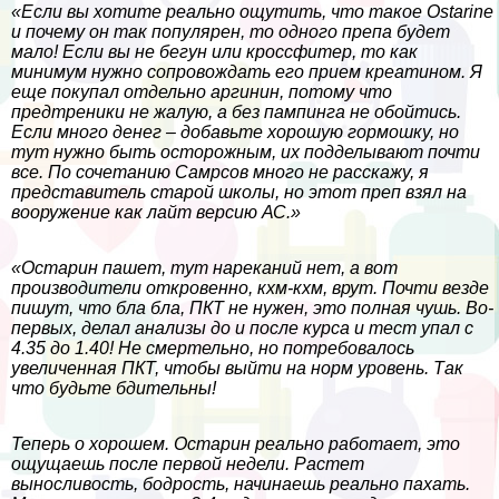
«Если вы хотите реально ощутить, что такое Ostarine
и почему он так популярен, то одного препа будет
мало! Если вы не бегун или кроссфитер, то как
минимум нужно сопровождать его прием креатином. Я
еще покупал отдельно аргинин, потому что
предтреники не жалую, а без пампинга не обойтись.
Если много денег – добавьте хорошую гормошку, но
тут нужно быть осторожным, их подделывают почти
все. По сочетанию Самрсов много не расскажу, я
представитель старой школы, но этот преп взял на
вооружение как лайт версию АС.»
«Остарин пашет, тут нареканий нет, а вот
производители откровенно, кхм-кхм, врут. Почти везде
пишут, что бла бла, ПКТ не нужен, это полная чушь. Во-
первых, делал анализы до и после курса и тест упал с
4.35 до 1.40! Не cмepтельно, но потребовалось
увеличенная ПКТ, чтобы выйти на норм уровень. Так
что будьте бдительны!
Теперь о хорошем. Остарин реально работает, это
ощущаешь после первой недели. Растет
выносливость, бодрость, начинаешь реально пахать.