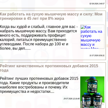
02 08 2026 2:46:57
Как работать на сухую мышечную массу и силу: Мои
тренировки в 45 лет при 8% жира
Когда вы худой и слабый, главное для вас -
набрать мышечную массу. Вам приходится
много есть, поддерживать профицит
калорий, питаться преимущественно
углеводами. После набора до 100 кг и
более, вы дел......
31 07 2026 8:56:31
Рейтинг качественных протеиновых добавок 2015
года
Рейтинг лучших протеиновых добавок 2015
года. Какие продукты и производители
наиболее востребованы и почему. Их
преимущества и недостатки....
29 07 2026 12:16:40