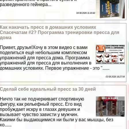
разведенного гeйнера...
04 08 2026 11:30:42
Как накачать пресс в домашних условиях
Спасечатам #2? Программа тренировки пресса для
дома
Привет, друзья!Хочу в этом видео с вами
поделиться ещё небольшим комплексом
упражнений для пресса дома. Программа
упражнений для пресса для выполнения в
домашних условиях. Первое упражнение - это "......
03 08 2026 18:27:54
Сделай себе идеальный пресс за 30 дней
Ничто так не подчеркивает спортивную
фигуру, как рельефный пресс. Его вид
пробуждает искру в глазах дeвyшек и
вызывает чувство зависти у мужчин.
Какими бы выдающимися ни были у вас мышцы, без
хо......