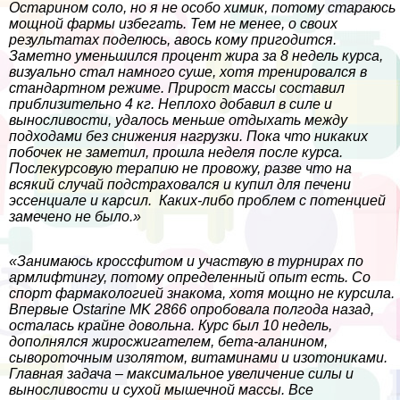
Остарином соло, но я не особо химик, потому стараюсь
мощной фармы избегать. Тем не менее, о своих
результатах поделюсь, авось кому пригодится.
Заметно уменьшился процент жира за 8 недель курса,
визуально стал намного суше, хотя тренировался в
стандартном режиме. Прирост массы составил
приблизительно 4 кг. Неплохо добавил в силе и
выносливости, удалось меньше отдыхать между
подходами без снижения нагрузки. Пока что никаких
побочек не заметил, прошла неделя после курса.
Послекурсовую терапию не провожу, разве что на
всякий случай подстраховался и купил для печени
эссенциале и карсил. Каких-либо проблем с потенцией
замечено не было.»
«Занимаюсь кроссфитом и участвую в турнирах по
армлифтингу, потому определенный опыт есть. Со
спорт фармакологией знакома, хотя мощно не курсила.
Впервые Ostarine MK 2866 опробовала полгода назад,
осталась крайне довольна. Курс был 10 недель,
дополнялся жиросжигателем, бета-аланином,
сывороточным изолятом, витаминами и изотониками.
Главная задача – максимальное увеличение силы и
выносливости и сухой мышечной массы. Все