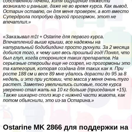
собственной печени, хотя ощущение тяжести
возникало и раньше, даже не во время курса. Как вывод,
Остарин оставлю, он для меня проверен, а вот вместо
Супердрола попробую другой прогормон, этот не
впечатлил.»
«Заказывал m1t + Ostarine для первого курса.
Впечатлений выше крыши, все надежны на
натуральный бодибилдинг просто рухнули. За 2 месяца
добился того, к чему шел весь прошлый год! Понял, что
был глуп, когда сторонился таких препаратов. На
серьезные стероиды еще не созрел, но прогормоны это
та категория, которая создана для таких как я. При
росте 188 см и весе 89 мне удалось дорасти до 95 за 8
недель, и это при условии, что масса у меня очень туго
растет. Заметно увеличились силовые, после курса
уверенно стал жать на 10 кг больше (приседания +15).
Также шикарно сполз жир с нижней части живота, как
потом объяснили, это из-за Остарина.»
Ostarine MK 2866 для поддержки на