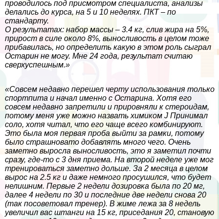
проводилось под присмотром специалиста, анализы
делались до курса, на 5 и 10 неделях. ПКТ – по
стандарту.
О результатах: набор массы – 3.4 кг, слив жира на 5%,
прирост в силе около 8%, выносливость в целом тоже
прибавилась, но определить какую в этом роль сыграл
Остарин не могу. Мне 24 года, результат считаю
сверхуспешным.»
«Совсем недавно перешел черту использования только
спортпита и начал именно с Остарина. Хотя его
совсем недавно запретили и прировняли к стероидам,
потому меня уже можно назвать химиком J Принимал
соло, хотя читал, что его чаще всего комбинируют.
Это была моя первая проба выйти за рамки, потому
было страшновато добавлять много чего. Очень
заметно выросла выносливость, это я заметил почти
сразу, где-то с 3 дня приема. На второй неделе уже мог
тренироваться заметно дольше. За 2 месяца в целом
вырос на 2.5 кг и даже немного просушился, что будет
нелишним. Первые 2 недели дозировка была по 20 мг,
далее 4 недели по 30 и последние две недели снова 20
(так посоветовал тренер). В жиме лежа за 8 недель
увеличил вас штанги на 15 кг, приседания 20, становую