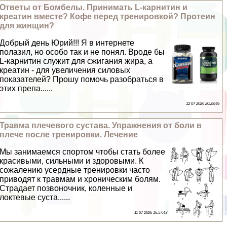
Ответы от Бомбелы. Принимать L-карнитин и
креатин вместе? Кофе перед тренировкой? Протеин
для жинщин?
Добрый день Юрий!!! Я в интернете
полазил, но особо так и не понял. Вроде бы
L-карнитин служит для сжигания жира, а
креатин - для увеличения силовых
показателей? Прошу помочь разобраться в
этих препа......
12 07 2026 20:28:46
Травма плечевого сустава. Упражнения от боли в
плече после тренировки. Лечение
Мы занимаемся спортом чтобы стать более
красивыми, сильными и здоровыми. К
сожалению усердные тренировки часто
приводят к травмам и хроническим болям.
Страдает позвоночник, коленные и
локтевые суста......
11 07 2026 16:57:43