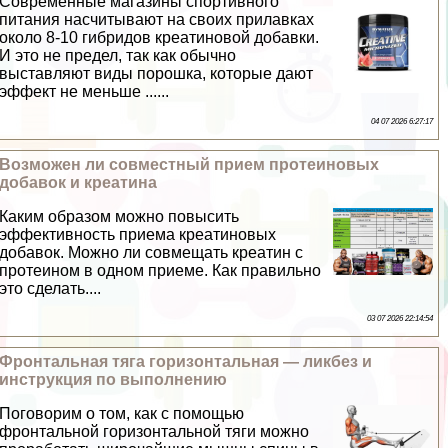
Современные магазины спортивного
питания насчитывают на своих прилавках
около 8-10 гибридов креатиновой добавки.
И это не предел, так как обычно
выставляют виды порошка, которые дают
эффект не меньше ......
04 07 2026 6:27:17
Возможен ли совместный прием протеиновых
добавок и креатина
Каким образом можно повысить
эффективность приема креатиновых
добавок. Можно ли совмещать креатин с
протеином в одном приеме. Как правильно
это сделать....
03 07 2026 22:14:54
Фронтальная тяга горизонтальная — ликбез и
инструкция по выполнению
Поговорим о том, как с помощью
фронтальной горизонтальной тяги можно