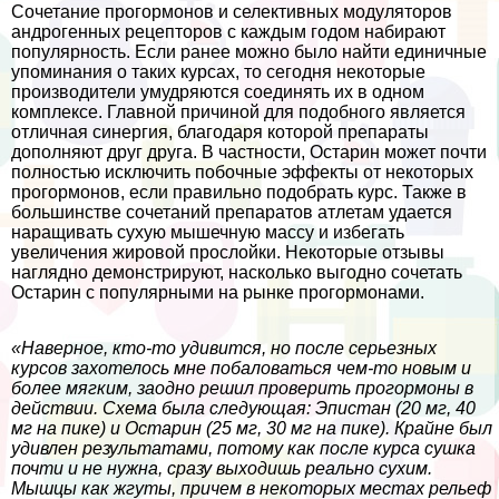
Сочетание прогормонов и селективных модуляторов
андрогенных рецепторов с каждым годом набирают
популярность. Если ранее можно было найти единичные
упоминания о таких курсах, то сегодня некоторые
производители умудряются соединять их в одном
комплексе. Главной причиной для подобного является
отличная синергия, благодаря которой препараты
дополняют друг друга. В частности, Остарин может почти
полностью исключить побочные эффекты от некоторых
прогормонов, если правильно подобрать курс. Также в
большинстве сочетаний препаратов атлетам удается
наращивать сухую мышечную массу и избегать
увеличения жировой прослойки. Некоторые отзывы
наглядно демонстрируют, насколько выгодно сочетать
Остарин с популярными на рынке прогормонами.
«Наверное, кто-то удивится, но после серьезных
курсов захотелось мне побаловаться чем-то новым и
более мягким, заодно решил проверить прогормоны в
действии. Схема была следующая: Эпистан (20 мг, 40
мг на пике) и Остарин (25 мг, 30 мг на пике). Крайне был
удивлен результатами, потому как после курса сушка
почти и не нужна, сразу выходишь реально сухим.
Мышцы как жгуты, причем в некоторых местах рельеф