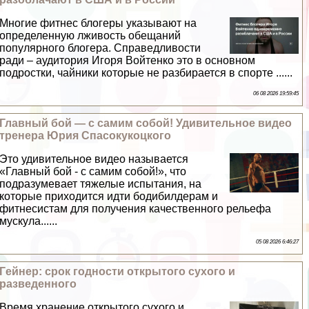
Многие фитнес блогеры указывают на
определенную лживость обещаний
популярного блогера. Справедливости
ради – аудитория Игоря Войтенко это в основном
подростки, чайники которые не разбирается в спорте ......
06 08 2026 19:59:45
Главный бой — с самим собой! Удивительное видео
тренера Юрия Спасокукоцкого
Это удивительное видео называется
«Главный бой - с самим собой!», что
подразумевает тяжелые испытания, на
которые приходится идти бодибилдерам и
фитнесистам для получения качественного рельефа
мускула......
05 08 2026 6:46:27
Гeйнер: срок годности открытого сухого и
разведенного
Время хранение открытого сухого и