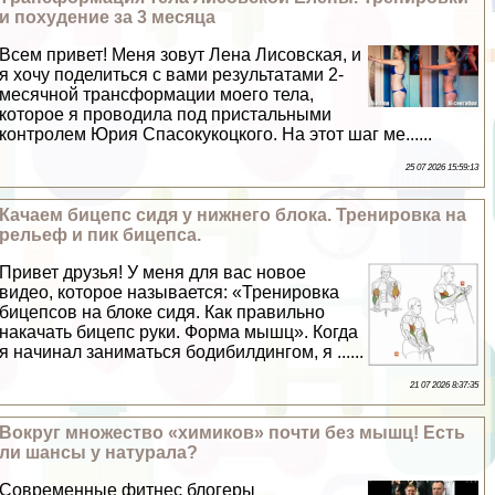
и похудение за 3 месяца
Всем привет! Меня зовут Лена Лисовская, и
я хочу поделиться с вами результатами 2-
мecячной трaнcформации моего тела,
которое я проводила под пристальными
контролем Юрия Спасокукоцкого. На этот шаг ме......
25 07 2026 15:59:13
Качаем бицепс сидя у нижнего блока. Тренировка на
рельеф и пик бицепса.
Привет друзья! У меня для вас новое
видео, которое называется: «Тренировка
бицепсов на блоке сидя. Как правильно
накачать бицепс руки. Форма мышц». Когда
я начинал заниматься бодибилдингом, я ......
21 07 2026 8:37:35
Вокруг множество «химиков» почти без мышц! Есть
ли шансы у натурала?
Современные фитнес блогеры