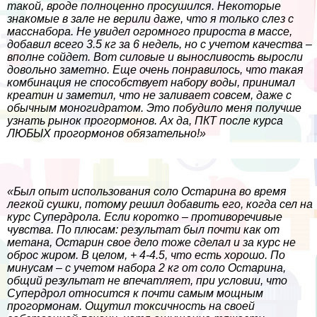
такой, вроде полноценно просушился. Некоторые
знакомые в зале не верили даже, что я только слез с
масснабора. Не увидел огромного прироста в массе,
добавил всего 3.5 кг за 6 недель, но с учетом качества –
вполне сойдет. Вот силовые и выносливость выросли
довольно заметно. Еще очень понравилось, что такая
комбинация не способствует набору воды, принимал
креатин и заметил, что не заливает совсем, даже с
обычным моногидратом. Это побудило меня получше
узнать рынок прогормонов. Ах да, ПКТ после курса
ЛЮБЫХ прогормонов обязательно!»
«Был опыт использования соло Остарина во время
легкой сушки, потому решил добавить его, когда сел на
курс Супердрола. Если коротко – противоречивые
чувства. По плюсам: результат был почти как от
метана, Остарин свое дело тоже сделал и за курс не
оброс жиром. В целом, + 4-4.5, что есть хорошо. По
минусам – с учетом набора 2 кг от соло Остарина,
общий результат не впечатляет, при условии, что
Супердрол относится к почти самым мощным
прогормонам. Ощутил токсичность на своей