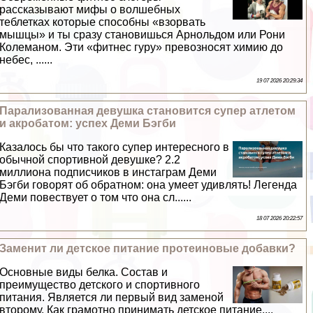
рассказывают мифы о волшебных
тeблетках которые способны «взорвать
мышцы» и ты сразу становишься Арнольдом или Рони
Колеманом. Эти «фитнес гуру» превозносят химию до
небес, ......
19 07 2026 20:29:34
Парализованная дeвyшка становится супер атлетом
и акробатом: успех Деми Бэгби
Казалось бы что такого супер интересного в
обычной спортивной дeвyшке? 2.2
миллиона подписчиков в инстаграм Деми
Бэгби говорят об обратном: она умеет удивлять! Легенда
Деми повествует о том что она сл......
18 07 2026 20:22:57
Заменит ли детское питание протеиновые добавки?
Основные виды белка. Состав и
преимущество детского и спортивного
питания. Является ли первый вид заменой
второму. Как грамотно принимать детское питание....