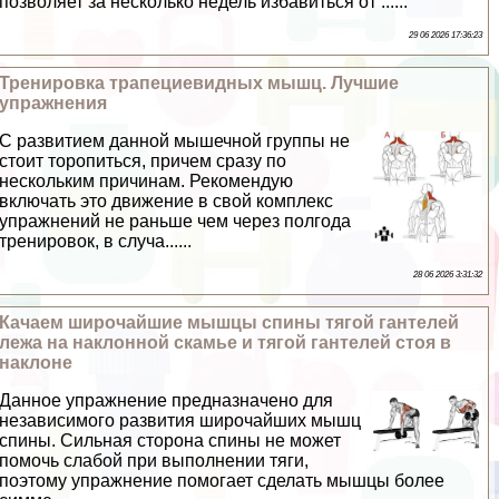
позволяет за несколько недель избавиться от ......
29 06 2026 17:36:23
Тренировка трапециевидных мышц. Лучшие
упражнения
С развитием данной мышечной группы не
стоит торопиться, причем сразу по
нескольким причинам. Рекомендую
включать это движение в свой комплекс
упражнений не раньше чем через полгода
тренировок, в случа......
28 06 2026 3:31:32
Качаем широчайшие мышцы спины тягой гантелей
лежа на наклонной скамье и тягой гантелей стоя в
наклоне
Данное упражнение предназначено для
независимого развития широчайших мышц
спины. Сильная сторона спины не может
помочь слабой при выполнении тяги,
поэтому упражнение помогает сделать мышцы более