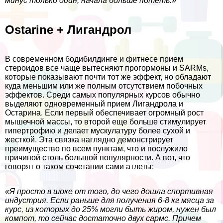
минус только один, начала больше потеть.»
Ostarine + Лигандрол
В современном бодибилдинге и фитнесе прием
стероидов все чаще вытесняют прогормоны и SARMs,
которые показывают почти тот же эффект, но обладают
куда меньшим или же полным отсутствием побочных
эффектов. Среди самых популярных курсов обычно
выделяют одновременный прием Лигандрола и
Остарина. Если первый обеспечивает огромный рост
мышечной массы, то второй еще больше стимулирует
гипертрофию и делает мускулатуру более сухой и
жесткой. Эта связка наглядно демонстрирует
преимущество по всем пунктам, что и послужило
причиной столь большой популярности. А вот, что
говорят о таком сочетании сами атлеты:
«Я просто в шоке от того, до чего дошла спортивная
индустрия. Если раньше для получения 6-8 кг мясца за
курс, из которых до 25% могли быть жиром, нужен был
компот, то сейчас достаточно двух сармс. Причем