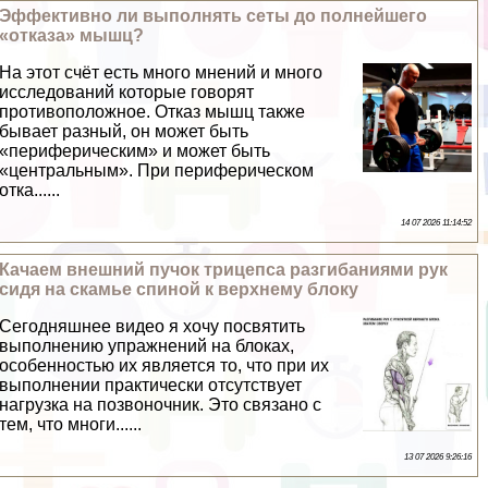
Эффективно ли выполнять сеты до полнейшего
«отказа» мышц?
На этот счёт есть много мнений и много
исследований которые говорят
противоположное. Отказ мышц также
бывает разный, он может быть
«периферическим» и может быть
«центральным». При периферическом
отка......
14 07 2026 11:14:52
Качаем внешний пучок трицепса разгибаниями рук
сидя на скамье спиной к верхнему блоку
Сегодняшнее видео я хочу посвятить
выполнению упражнений на блоках,
особенностью их является то, что при их
выполнении пpaктически отсутствует
нагрузка на позвоночник. Это связано с
тем, что многи......
13 07 2026 9:26:16