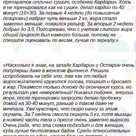
препаратов отлично сушит, особенно Кардарин. Хоть
я не тренировался как на сушке, делал кардио по 40
минут (10+30). За первые 4 недели (до повышения
дозировки) набрал чуть меньше 2 кг, жира стало
заметно меньше, появился рельеф. За вторые 2 недели
добрал до 3.5. Подозреваю, что с учетом слитого жира
общий прирост был намного больше, потому не
спешите оценивать по весам, лучше по зеркалу.»
«Насколько я знаю, на западе Кардарин и Остарин очень
популярны даже в женском фитнесе. Решила
испробовать на себе это, так как от любых
жиросжигателей кружится голова, тошнит и бросает
в жар. Покамест только дохожу до окончания курса, но
результат уже невероятный! Никаких побочек, энергии
море, после тренировки запросто делаю пробежку
домой на 30-40 минут, раньше о таком даже не
мечтала. Уже чувствую, что скоро начну за этим
скучать. За 7 недель смогла скинуть 5 кг, хотя мышцы
в нижней части тела и прессе очень заметно выросли.
Очень рада, что эта схема подходит и для женщин,
куда лучше бесполезных бадов. Среди относительных