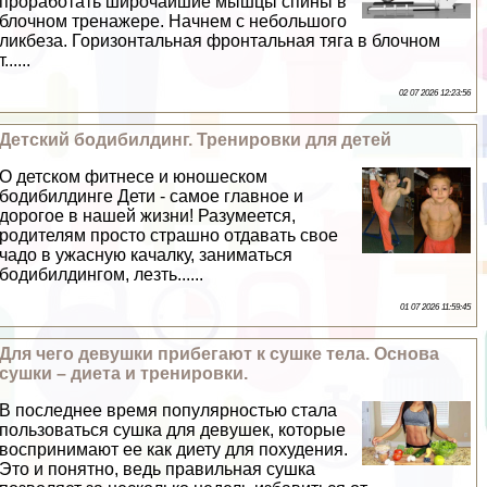
проработать широчайшие мышцы спины в
блочном тренажере. Начнем с небольшого
ликбеза. Горизонтальная фронтальная тяга в блочном
т......
02 07 2026 12:23:56
Детский бодибилдинг. Тренировки для детей
О детском фитнесе и юношеском
бодибилдинге Дети - самое главное и
дорогое в нашей жизни! Разумеется,
родителям просто страшно отдавать свое
чадо в ужасную качалку, заниматься
бодибилдингом, лезть......
01 07 2026 11:59:45
Для чего дeвyшки прибегают к сушке тела. Основа
сушки – диета и тренировки.
В последнее время популярностью стала
пользоваться сушка для дeвyшек, которые
воспринимают ее как диету для похудения.
Это и понятно, ведь правильная сушка