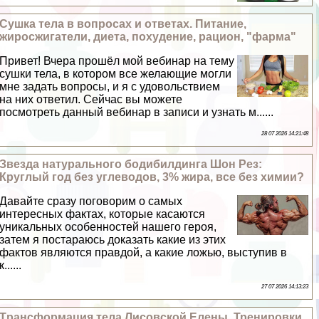
Сушка тела в вопросах и ответах. Питание,
жиросжигатели, диета, похудение, рацион, "фарма"
Привет! Вчера прошёл мой вебинар на тему
сушки тела, в котором все желающие могли
мне задать вопросы, и я с удовольствием
на них ответил. Сейчас вы можете
посмотреть данный вебинар в записи и узнать м......
28 07 2026 14:21:48
Звезда натурального бодибилдинга Шон Рез:
Круглый год без углеводов, 3% жира, все без химии?
Давайте сразу поговорим о самых
интересных фактах, которые касаются
уникальных особенностей нашего героя,
затем я постараюсь доказать какие из этих
фактов являются правдой, а какие ложью, выступив в
к......
27 07 2026 14:13:23
Tрaнcформация тела Лисовской Елены. Тренировки