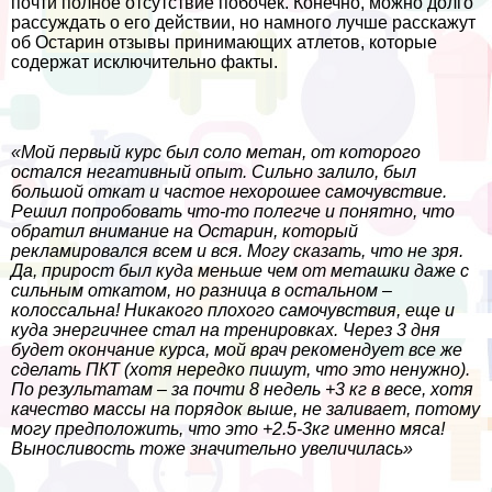
почти полное отсутствие побочек. Конечно, можно долго
рассуждать о его действии, но намного лучше расскажут
об Остарин отзывы принимающих атлетов, которые
содержат исключительно факты.
«Мой первый курс был соло метан, от которого
остался негативный опыт. Сильно залило, был
большой откат и частое нехорошее самочувствие.
Решил попробовать что-то полегче и понятно, что
обратил внимание на Остарин, который
рекламировался всем и вся. Могу сказать, что не зря.
Да, прирост был куда меньше чем от меташки даже с
сильным откатом, но разница в остальном –
колоссальна! Никакого плохого самочувствия, еще и
куда энергичнее стал на тренировках. Через 3 дня
будет окончание курса, мой врач рекомендует все же
сделать ПКТ (хотя нередко пишут, что это ненужно).
По результатам – за почти 8 недель +3 кг в весе, хотя
качество массы на порядок выше, не заливает, потому
могу предположить, что это +2.5-3кг именно мяса!
Выносливость тоже значительно увеличилась»