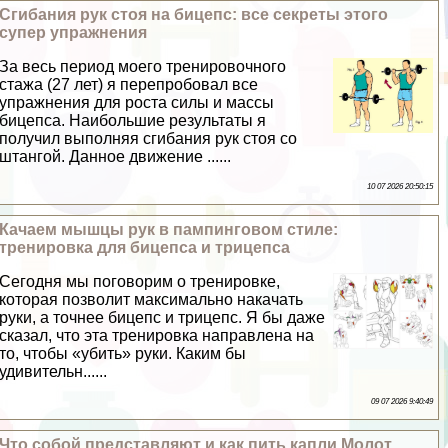
Сгибания рук стоя на бицепс: все секреты этого
супер упражнения
За весь период моего тренировочного
стажа (27 лет) я перепробовал все
упражнения для роста силы и массы
бицепса. Наибольшие результаты я
получил выполняя сгибания рук стоя со
штангой. Данное движение ......
10 07 2026 20:50:15
Качаем мышцы рук в пампинговом стиле:
тренировка для бицепса и трицепса
Сегодня мы поговорим о тренировке,
которая позволит максимально накачать
руки, а точнее бицепс и трицепс. Я бы даже
сказал, что эта тренировка направлена на
то, чтобы «убить» руки. Каким бы
удивительн......
09 07 2026 9:40:49
Что собой представляют и как пить капли Молот