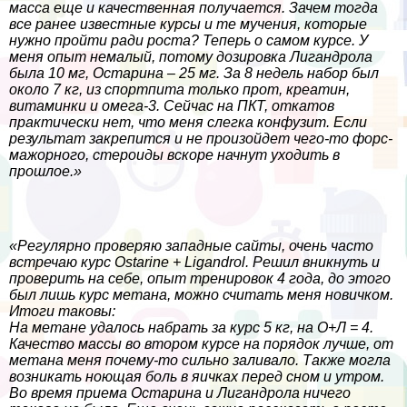
масса еще и качественная получается. Зачем тогда
все ранее известные курсы и те мучения, которые
нужно пройти ради роста? Теперь о самом курсе. У
меня опыт немалый, потому дозировка Лигандрола
была 10 мг, Остарина – 25 мг. За 8 недель набор был
около 7 кг, из спортпита только прот, креатин,
витаминки и омега-3. Сейчас на ПКТ, откатов
пpaктически нет, что меня слегка конфузит. Если
результат закрепится и не произойдет чего-то форс-
мажорного, стероиды вскоре начнут уходить в
прошлое.»
«Регулярно проверяю западные сайты, очень часто
встречаю курс Ostarine + Ligandrol. Решил вникнуть и
проверить на себе, опыт тренировок 4 года, до этого
был лишь курс метана, можно считать меня новичком.
Итоги таковы:
На метане удалось набрать за курс 5 кг, на О+Л = 4.
Качество массы во втором курсе на порядок лучше, от
метана меня почему-то сильно заливало. Также могла
возникать ноющая боль в яичках перед сном и утром.
Во время приема Остарина и Лигандрола ничего