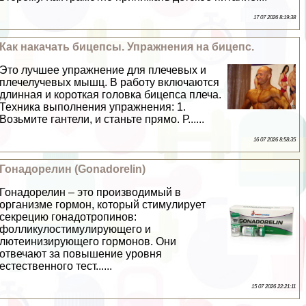
17 07 2026 8:19:38
Как накачать бицепсы. Упражнения на бицепс.
Это лучшее упражнение для плечевых и
плечелучевых мышц. В работу включаются
длинная и короткая головка бицепса плеча.
Техника выполнения упражнения: 1.
Возьмите гантели, и станьте прямо. Р......
16 07 2026 8:58:35
Гонадорелин (Gonadorelin)
Гонадорелин – это производимый в
организме гормон, который стимулирует
секрецию гонадотропинов:
фолликулостимулирующего и
лютеинизирующего гормонов. Они
отвечают за повышение уровня
естественного тест......
15 07 2026 22:21:11