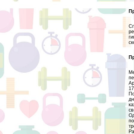
П
Сп
ре
ги
ск
П
Ме
пе
Ар
17
По
дн
ка
св
Од
по
тр
Ра