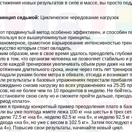
стижения новых результатов в силе и массе, вы просто по
ринцип седьмой:
Циклическое чередование нагрузок
от продвинутый метод особенно эффективен, и способен по
пользуя все вышеупомянутые принципы.
аномерное, грамотное варьирование интенсивностью трен
кусство которым стоит овладеть.
ким образом, мне в свое время удалось преодолеть глубокий 
ло в том, что организм человека не позволяет стабильно и
сле каждой тренировки увеличивать объем руки даже на ми
отяжении длительного срока, иначе через пять лет тренир
ладали руками более метра в обхвате, отсюда и возникает 
ли результаты в базовых упражнениях перестали прибавля
ожиданно снизив нагрузку во всех упражнениях на 25-35 п
сов, но не более чем по 10 процентов в неделю. Не бойтесь
сстановите свою силу но и сможете пройти дальше, преодо
риод «плато».
же я приведу конкретный пример преодоления плато в ба
ли вы уже полгода жмете лежа 100 кг «на шесть» в трех се
делю 72.5 кг «на 6», неделю 82.5 кг «на 6», и неделю 92.5 
дхода «на 6», но уже с весом в 102.5 кг». Затем последуют 
а 4»). Повысив свои результаты, начинайте новый цикл.