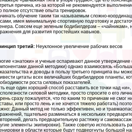
третья причина, из-за которой не рекомендуется выполнен
о полное отсутствие опыта тренировок.
чинать обучение таким так называемым сложно-координа
сами, имея минимальную спортивную подготовку и достаточ
енера. Совсем еще зеленым бодибилдерам – «чайникам», н
ражнения для развития простейших навыков.
ринцип третий:
Неуклонное увеличение рабочих весов
огие «знатоки» и ученые оспаривают данное утверждение 
мпонентами данной методики) однако взаимосвязь «Больш
казательства и доводы в пользу третьего принципа вы може
ивести цитаты всех величайших бодибилдеров планеты, ко
обходимости роста силовых показателей.
ть еще один хороший способ расставить все точки над «и», 
сполезности силовой методики, просто спросите о его личн
рень сразу пожалуется, что по каким то причинам не смог 
ставы, или просто лень и не хочется тяжело работать) поэ
жно: Данный метод не только эффективен, но и травмаопа
ражнений, тщательно разминаться в нескольких предварит
вторений, делать предварительную растяжку и самомассаж 
угие элементы экипировки). Также советую использовать 
енировки в области которые будут подвергнуты большой наг