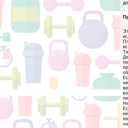
до
П
Эт
ис
Пл
ис
Та
Де
по
пр
об
Ес
не
ве
во
пе
Ни
Ес
не
по
«н