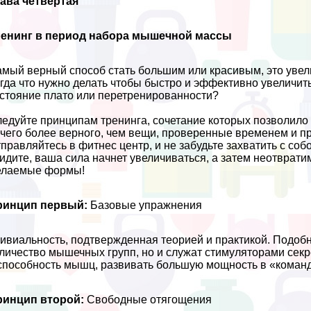
ава четвертая
ренинг в период набора мышечной массы
мый верный способ стать большим или красивым, это увел
гда что нужно делать чтобы быстро и эффективно увеличить
стояние плато или перетренированности?
едуйте принципам тренинга, сочетание которых позволило 
чего более верного, чем вещи, проверенные временем и пp
правляйтесь в
фитнес центр
, и не забудьте захватить с с
идите, ваша сила начнет увеличиваться, а затем неотврати
елаемые формы!
ринцип первый:
Базовые упражнения
ивиальность, подтвержденная теорией и пpaктикой. Подоб
личество мышечных групп, но и служат стимуляторами сек
способность мышц, развивать большую мощность в «комaн
ринцип второй:
Свободные отягощения