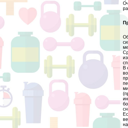
Оч
ра
П
Об
си
ме
Ср
из
сп
В 
во
пр
пе
ми
(п
ин
бо
сн
Ес
ве
на