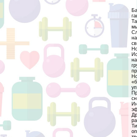
Бa
га
Та
м
Сл
на
св
Но
Ис
на
гp
пр
Но
«б
уп
Пр
сн
Ин
эф
Др
ра
Ти
оп
тр