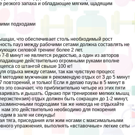
е резкого запаха и обладающие мягким, щадящим
чими подходами
ышцах, что обеспечивает столь необходимый рост
ность пауз между рабочими сетами должна составлять не
кующих силовой тренинг более 2 лет.
-8 минут не является редкостью, а один из авторов
 обладающие действительно огромными руками вполне
цепса со штангой свыше 100 кг!
ля отдыха между сетами, так как чувствую процесс
методике мужчинам я рекомендую отдых от 3 до 5 минут
 повторений, и только! Если я делаю паузы в 5 минут в
 это означает, что приблизительно четыре из этих пяти
оваривать и дышать. Однако при тренировке мелких мышц
ерэкстензия) отдых должен быть сокращен до 1-2 минут,
 разминочными подходами так же никогда не отдыхайте
и нам это действительно необходимо для покорения
водим в зале ни секунды!
вая тяга, приседания или жим ногами с максимальными
овного упражнения, выполнять «вставочные» легкие сеты