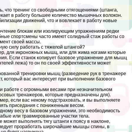
ть, что тренинг со свободными отягощениями (штанга,
екает в работу большее количество мышечных волокон.
билизации движений, что и вовлекает в работу новые
почтение блокам или изолирующим упражнениям редки
добные спортсмены часто имеют солидный стаж работы со
мент своей массы.
лную силу работать с тяжелой штангой?
р, для икроножных мышц, или для жима ногами которые
ния. Если станок копирует базовое упражнение для мышц
нтелей лежа) то он по своей эффективности может
ированной тренировки мышц (разведение рук в тренажере
ат, который вас интересует при выполнении базового
ри работе с огромными весами при незначительном
осовых тренажеров, которые предназначены для).
мер, если вас некому подстраховать, и вы выполняете
нять приседания с пониженным весом.
одному весу в базовом упражнении, это необходимость
лабые или травмированные участки тела.
е может выполнять тягу штанги к поясу в наклоне,
к следует проработать широчайшие мышцы спины, в
 не будет нагружена.