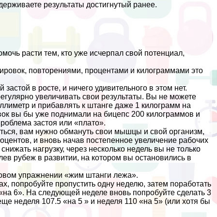
ддерживаете результаты достигнутый ранее.
мочь расти тем, кто уже исчерпал свой потенциал,
ировок, повторениями, процентами и килограммами это
застой в росте, и ничего удивительного в этом нет.
 регулярно увеличивать свои результаты. Вы не можете
ллиметр и прибавлять к штанге даже 1 килограмм на
овок вы бы уже поднимали на бицепс 200 килограммов и
проблема застоя или «плато».
ться, вам нужно обмануть свои мышцы и свой организм,
роцентов, и вновь начав постепенное увеличение рабочих
 снижать нагрузку, через несколько недель вы не только
лев рубеж в развитии, на котором вы остановились в
зовом упражнении «жим штанги лежа».
тах, попробуйте пропустить одну неделю, затем поработать
кг «на 6». На следующей неделе вновь попробуйте сделать 3
еще неделя 107.5 «на 5 » и неделя 110 «на 5» (или хотя бы