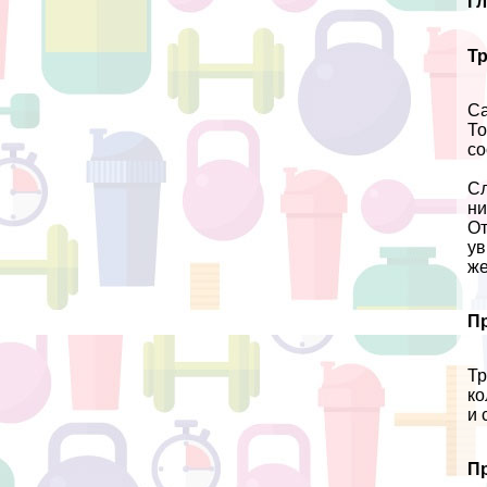
Гл
Т
Са
То
со
Сл
ни
От
ув
ж
П
Тр
ко
и 
П