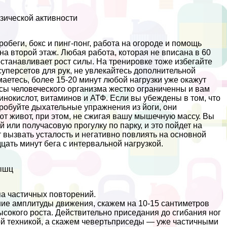
зической активности
обеги, бокс и пинг-понг, работа на огороде и помощь
на второй этаж. Любая работа, которая не вписана в 60
станавливает рост силы. На тренировке тоже избегайте
суперсетов для рук, не увлекайтесь дополнительной
аетесь, более 15-20 минут любой нагрузки уже окажут
сы человеческого организма жестко ограниченны и вам
инокислот, витаминов и АТФ. Если вы убеждены в том, что
робуйте дыхательные упражнения из йоги, они
ют живот, при этом, не сжигая вашу мышечную массу. Вы
или получасовую прогулку по парку, и это пойдет на
вызвать усталость и негативно повлиять на основной
дцать минут бега с интервальной нагрузкой.
ышц
а частичных повторений.
ие амплитуды движения, скажем на 10-15 сантиметров
ысокого роста. Действительно приседания до сгибания ног
ой техникой, а скажем чевертьприседы — уже частичными