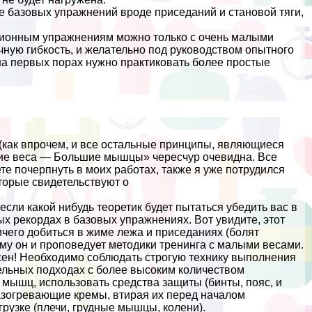
ие базовых упражнений вроде приседаний и становой тяги,
ционным упражнениям можно только с очень малыми
ную гибкость, и желательно под руководством опытного
а первых порах нужно пpaктиковать более простые
(как впрочем, и все остальные принципы, являющиеся
ие веса — Большие мышцы» чересчур очевидна. Все
те почерпнуть в моих работах, также я уже потрудился
торые свидетельствуют о
если какой нибудь теоретик будет пытаться убедить вас в
ых рекордах в базовых упражнениях. Вот увидите, этот
ничего добиться в жиме лежа и приседаниях (болят
тому он и проповедует методики тренинга с малыми весами.
сен! Необходимо соблюдать строгую технику выполнения
ельных подходах с более высоким количеством
мышц, использовать средства защиты (бинты, пояс, и
разогревающие кремы, втирая их перед началом
рузке (плечи, грудные мышцы, колени).