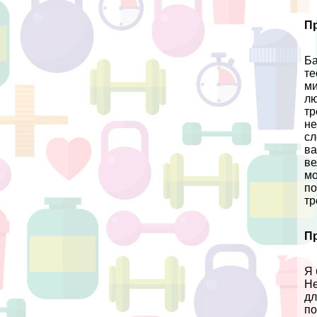
П
Ба
те
ми
лю
тр
не
сл
ва
ве
мо
по
тр
П
Я 
Не
дл
по