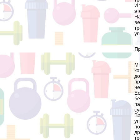
И 
эт
На
ве
тр
уп
П
Мн
ко
до
пр
не
Ес
бе
па
су
Ва
уп
по
др
тр