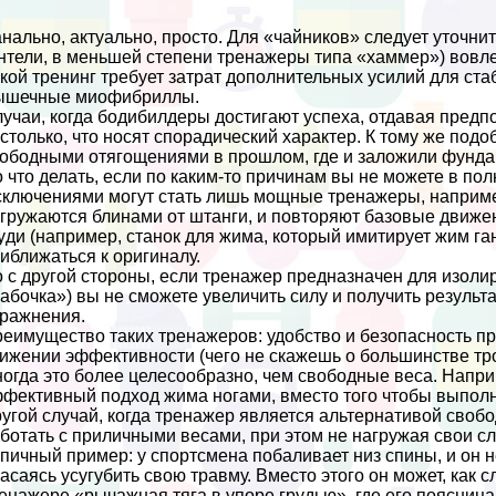
нaльно, актуально, просто. Для «чайников» следует уточни
нтели, в меньшей степени тренажеры типа «хаммер») вовл
кой тренинг требует затрат дополнительных усилий для ста
ышечные миофибриллы.
учаи, когда бодибилдеры достигают успеха, отдавая пред
столько, что носят спорадический хаpaктер. К тому же по
ободными отягощениями в прошлом, где и заложили фунда
 что делать, если по каким-то причинам вы не можете в по
ключениями могут стать лишь мощные тренажеры, наприме
гружаются блинами от штанги, и повторяют базовые движе
yди (например, станок для жима, который имитирует жим га
иближаться к оригиналу.
 с другой стороны, если тренажер предназначен для изол
абочка») вы не сможете увеличить силу и получить результ
ражнения.
еимущество таких тренажеров: удобство и безопасность п
ижении эффективности (чего не скажешь о большинстве тр
огда это более целесообразно, чем свободные веса. Напри
фективный подход жима ногами, вместо того чтобы выпол
угой случай, когда тренажер является альтернативой своб
ботать с приличными весами, при этом не нагружая свои с
пичный пример: у спортсмена побаливает низ спины, и он н
асаясь усугубить свою травму. Вместо этого он может, ка
енажере «рычажная тяга в упоре гpyдью», где его поясница