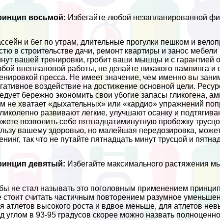
ринцип восьмой:
Избегайте любой незапланированной фи
ссейн и бег по утрам, длительные прогулки пешком и велопр
стю в строительстве дачи, ремонт квартиры и занос мебели 
нут вашей тренировки, гробит ваши мышцы и с гарантией о
бой внеплановой работы, не делайте никакого пампинга и 
енировкой пресса. Не имеет значение, чем именно вы заним
гативное воздействие на достижение основной цели. Ресур
едует бережно экономить свои убогие запасы гликогена, ам
м не хватает «дыхательных» или «кардио» упражнений поп
ликолепно развивают легкие, улучшают осанку и подтягива
жете позволить себе пятнадцатиминутную пробежку трусцой 
льзу вашему здоровью, но малейшая передозировка, может 
енинг, так что не путайте пятнадцать минут трусцой и пятна
ринцип девятый:
Избегайте максимального растяжения м
бы не стал называть это поголовным применением принцип
 стоит считать частичным повторением разумное уменьшен
я атлетов высокого роста и вдвое меньше, для атлетов нев
д углом в 93-95 градусов скорее можно назвать полноценн