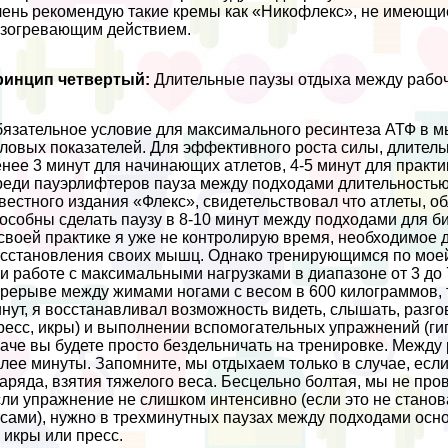
ень рекомендую такие кремы как «Никофлекс», не имеющи
зогревающим действием.
ринцип четвертый:
Длительные паузы отдыха между рабо
язательное условие для максимального ресинтеза АТФ в м
ловых показателей. Для эффективного роста силы, длитель
нее 3 минут для начинающих атлетов, 4-5 минут для пpaкти
еди пауэрлифтеров пауза между подходами длительностью 7
вестного издания «Флекс», свидетельствовал что атлеты,
особны сделать паузу в 8-10 минут между подходами для би
своей пpaктике я уже не контролирую время, необходимое д
сстановления своих мышц. Однако тренирующимся по моей 
и работе с максимальными нагрузками в диапазоне от 3 до 7
рерыве между жимами ногами с весом в 600 килограммов, то
нут, я восстанавливал возможность видеть, слышать, разг
ресс, икры) и выполнении вспомогательных упражнений (гип
аче вы будете просто бездельничать на тренировке. Между
лее минуты. Запомните, мы отдыхаем только в случае, есл
аряда, взятия тяжелого веса. Бесцельно болтая, мы не про
ли упражнение не слишком интенсивно (если это не стано
сами), нужно в трехминутных паузах между подходами осн
 икры или пресс.