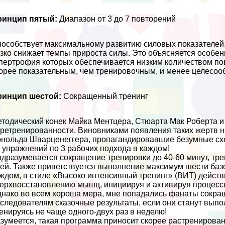
ринцип пятый:
Диапазон от 3 до 7 повторений
особствует максимальному развитию силовых показателей.
зко снижает темпы прироста силы. Это объясняется особе
пертрофия которых обеспечивается низким количеством по
орее показательным, чем тренировочным, и менее целесоо
ринцип шестой:
Сокращенный тренинг
тодический конек Майка Ментцера, Стюарта Мак Роберта и
ретренированности. Виновниками появления таких жертв н
нольда Шварценеггера, пропагандировавшие безумные схе
 упражнений по 3 рабочих подхода в каждом!
дразумевается сокращение тренировки до 40-60 минут, тре
ей. Также приветствуется выполнение максимум шести базо
ждом, в стиле «Высоко интенсивный тренинг» (ВИТ) дейст
ерхвосстановлению мышц, инициируя и активируя процесс
нако во всем хороша мера, мне попадались фанаты сокра
следователям сказочные результаты, если они станут выпол
енируясь не чаще одного-двух раз в неделю!
зумеется, такая программа приносит скорее растренирова