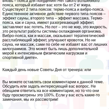
вновь – пояса для похудения! Нет такого волшебного
пояса, который избавит вас хотя бы от 2 кг жира.
Существуют 2 типа поясов: термо-пояса и вибро-пояса.
Единственное активное действие первого типа поясов –
эффект сауны, второго типа – эффект массажа. Термо-
пояса, как и сауна, имеют разогревающий эффект,
заставляют вас потеть. Но пот – это не жир, это жидкость,
это результат работы системы охлаждения организма.
Вибро-пояса, как и массаж, оказывают терапевтический
расслабляющий эффект, улучшают кровоток. Но ни
сауна, ни массаж, сами по себе не избавят вас от лишних
килограммов. Это может быть лишь дополнительной
мерой к интенсивным физическим нагрузкам и
спортивной диете».
Каждый день новые Советы Дня от тренера: или
Вы можете оставлять свои комментарии к данной теме.
Обсудить или задать интересующий вас вопрос. Не
обещаем ответить на все комментарии, но то что они
буду просмотрены это 100%. Если у вас есть какие-то
замечания, мы их рассмотрим!