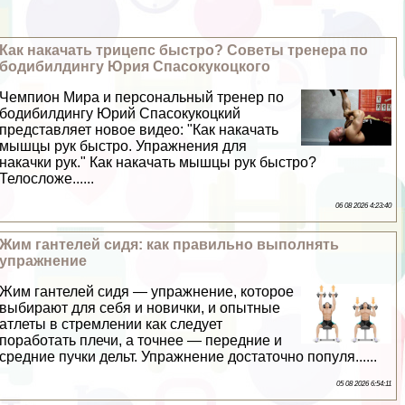
Как накачать трицепс быстро? Советы тренера по
бодибилдингу Юрия Спасокукоцкого
Чемпион Мира и персональный тренер по
бодибилдингу Юрий Спасокукоцкий
представляет новое видео: "Как накачать
мышцы рук быстро. Упражнения для
накачки рук." Как накачать мышцы рук быстро?
Телосложе......
06 08 2026 4:23:40
Жим гантелей сидя: как правильно выполнять
упражнение
Жим гантелей сидя — упражнение, которое
выбирают для себя и новички, и опытные
атлеты в стремлении как следует
поработать плечи, а точнее — передние и
средние пучки дельт. Упражнение достаточно популя......
05 08 2026 6:54:11