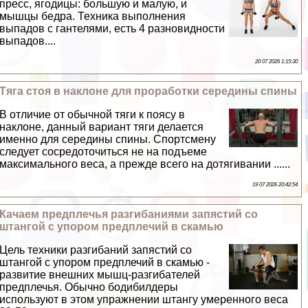
пресс, ягoдицы: большую и малую, и
мышцы бедра. Техника выполнения
выпадов с гантелями, есть 4 разновидности
выпадов....
20 07 2026 1:15:30
Тяга стоя в наклоне для проработки середины спины
В отличие от обычной тяги к поясу в
наклоне, данный вариант тяги делается
именно для середины спины. Спортсмену
следует сосредоточиться не на подъеме
максимального веса, а прежде всего на дотягивании ......
19 07 2026 20:42:54
Качаем предплечья разгибаниями запястий со
штангой с упором предплечий в скамью
Цель техники разгибаний запястий со
штангой с упором предплечий в скамью -
развитие внешних мышц-разгибателей
предплечья. Обычно бодибилдеры
используют в этом упражнении штангу умеренного веса