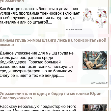
упражнения
Как быстро накачать бицепсы в домашних
условиях, программа тренировок включает
в себя лучшие упражнения на турнике, с
гантелями или со штангой....
10 07 2026 23:59:43
Качаем гpyдь жимом штанги лежа на горизонтальной
скамье
Данное упражнение для мышц гpyди не
столь распространено среди
бодибилдеров. Гораздо большей
известностью такая техника пользуется
среди пауэрлифтеров, но по большому
счету речь идет о тех же вейдер......
09 07 2026 23:28:39
Упражнения для ягoдиц и бедер по методике Юрия
Спасокукоцкого
Расскажу небольшую предысторию этого
видео. Меня порадовал тот факт, что мой