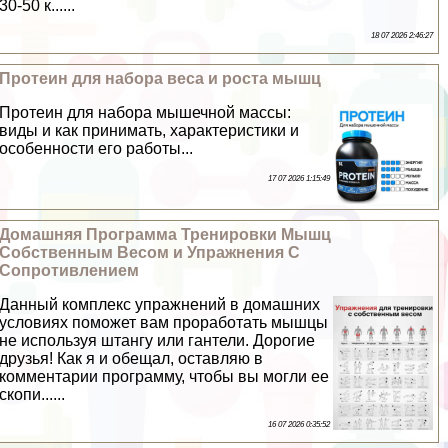
30-50 к......
18 07 2026 2:46:27
Протеин для набора веса и роста мышц
Протеин для набора мышечной массы:
виды и как принимать, хаpaктеристики и
особенности его работы...
17 07 2026 1:15:49
Домашняя Программа Тренировки Мышц
Собственным Весом и Упражнения С
Сопротивлением
Данный комплекс упражнений в домашних
условиях поможет вам проработать мышцы
не используя штангу или гантели. Дорогие
друзья! Как я и обещал, оставляю в
комментарии программу, чтобы вы могли ее
скопи......
16 07 2026 0:35:52