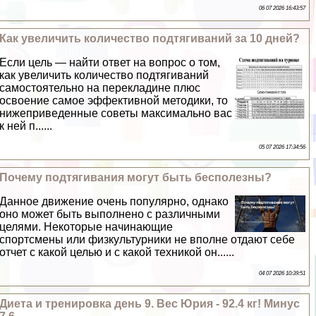
06 07 2026 16:43:57
Как увеличить количество подтягиваний за 10 дней?
Если цель — найти ответ на вопрос о том,
как увеличить количество подтягиваний
самостоятельно на перекладине плюс
освоение самое эффективной методики, то
нижеприведенные советы максимально вас
к ней п......
05 07 2026 17:34:56
Почему подтягивания могут быть бесполезны?
Данное движение очень популярно, однако
оно может быть выполнено с различными
целями. Некоторые начинающие
спортсмены или физкультурники не вполне отдают себе
отчет с какой целью и с какой техникой он......
04 07 2026 10:39:51
Диета и тренировка день 9. Вес Юрия - 92.4 кг! Минус