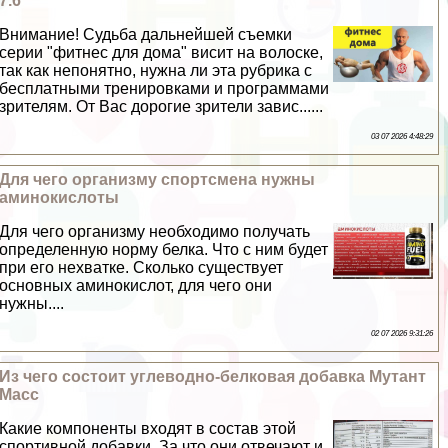
7.6
Внимание! Судьба дальнейшей съемки
серии "фитнес для дома" висит на волоске,
так как непонятно, нужна ли эта рубрика с
бесплатными тренировками и программами
зрителям. От Вас дорогие зрители завис......
03 07 2026 4:48:29
Для чего организму спортсмена нужны
аминокислоты
Для чего организму необходимо получать
определенную норму белка. Что с ним будет
при его нехватке. Сколько существует
основных аминокислот, для чего они
нужны....
02 07 2026 9:31:26
Из чего состоит углеводно-белковая добавка Мутант
Масс
Какие компоненты входят в состав этой
спортивной добавки. За что они отвечают и