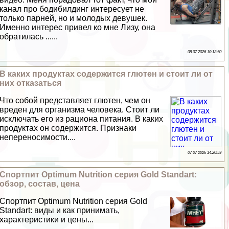
канал про бодибилдинг интересует не
только парней, но и молодых дeвyшек.
Именно интерес привел ко мне Лизу, она
обратилась ......
08 07 2026 10:13:50
В каких продуктах содержится глютен и стоит ли от
них отказаться
Что собой представляет глютен, чем он
вреден для организма человека. Стоит ли
исключать его из рациона питания. В каких
продуктах он содержится. Признаки
непереносимости....
07 07 2026 14:20:59
Спортпит Optimum Nutrition серия Gold Standart:
обзор, состав, цена
Спортпит Optimum Nutrition серия Gold
Standart: виды и как принимать,
хаpaктеристики и цены...