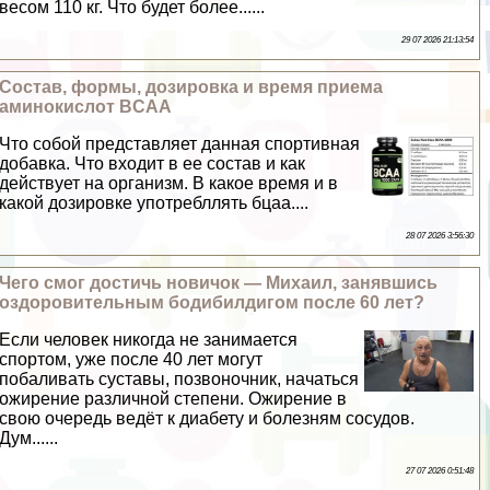
весом 110 кг. Что будет более......
29 07 2026 21:13:54
Состав, формы, дозировка и время приема
аминокислот BCAA
Что собой представляет данная спортивная
добавка. Что входит в ее состав и как
действует на организм. В какое время и в
какой дозировке употрeбллять бцаа....
28 07 2026 3:56:30
Чего смог достичь новичок — Михаил, занявшись
оздоровительным бодибилдигом после 60 лет?
Если человек никогда не занимается
спортом, уже после 40 лет могут
побаливать суставы, позвоночник, начаться
ожирение различной степени. Ожирение в
свою очередь ведёт к диабету и болезням сосудов.
Дум......
27 07 2026 0:51:48