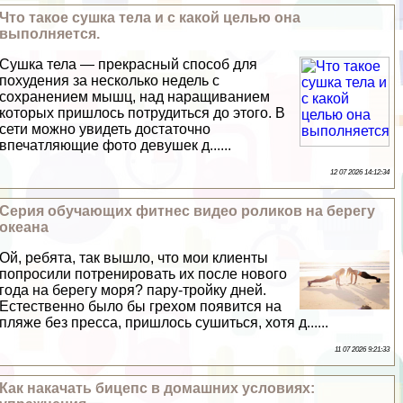
Что такое сушка тела и с какой целью она
выполняется.
Сушка тела — прекрасный способ для
похудения за несколько недель с
сохранением мышц, над наращиванием
которых пришлось потрудиться до этого. В
сети можно увидеть достаточно
впечатляющие фото дeвyшек д......
12 07 2026 14:12:34
Серия обучающих фитнес видео роликов на берегу
океана
Ой, ребята, так вышло, что мои клиенты
попросили потренировать их после нового
года на берегу моря? пару-тройку дней.
Естественно было бы грехом появится на
пляже без пресса, пришлось сушиться, хотя д......
11 07 2026 9:21:33
Как накачать бицепс в домашних условиях: