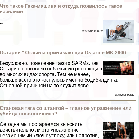
Что такое Гакк-машина и откуда появилось такое
название
...
03 08 2026 22:29:17
Остарин * Отзывы принимающих Ostarine MK 2866
Безусловно, появление такого SARMs, как
Остарин, произвело небольшую революцию
во многих видах спорта. Тем не менее,
больше всего это коснулось именно бодибилдинга.
Основной причиной на то служит дово......
01 08 2026 6:38:17
Становая тяга со штангой – главное упражнение или
убийца позвоночника?
Сегодня мы постараемся выяснить,
действительно ли это упражнение
незаменимый ключ к успеху, или напротив,