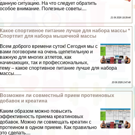
данную ситуацию. На что следует обратить
особое внимание. Полезные советы....
21 06 2026 18:39:44
Какое спортивное питание лучше для набора массы *
Спортпит для набора мышечной массы
Всем доброго времени суток! Сегодня мы с
вами поговорим на очень щепетильную и
важную для многих атлетов, как
начинающих, так и профессиональных,
тему – какое спортивное питание лучше для набора
массы......
20 06 2026 2:47:48
Возможен ли совместный прием протеиновых
добавок и креатина
Каким образом можно повысить
эффективность приема креатиновых
добавок. Можно ли совмещать креатин с
протеином в одном приеме. Как правильно
это сделать....