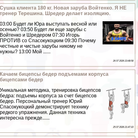
Сушка клиента 180 кг. Новая заруба Войтенко. Я НЕ
тренер Терешина. Шредер делает изоляцию.
03:00 Будет ли Юра выступать весной или
осенью? 03:50 Будет ли еще зарубы с
Войтенко и Шредером 07:30 Игорь
ПРОТИВ со Спасокукоцким 09:30 Почему
честные и чистые зарубы никому не
нужны? 13:00 Мой ......
26 07 2026 23:48:58
Качаем бицепсы бедер подъемами корпуса
бицепсами бедер
Уникальная методика, тренировка бицепсов
бедра: подъемы корпуса за счет бицепсов
бедер. Персональный тренер Юрий
Спасокукоцкий демонстрирует технику
редкого упражнения. Данная техника
интересна прежде......
25 07 2026 21:47:10