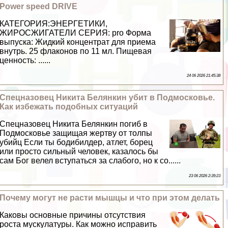
Power speed DRIVE
КАТЕГОРИЯ:ЭНЕРГЕТИКИ,
ЖИРОСЖИГАТЕЛИ СЕРИЯ: pro Форма
выпуска: Жидкий концентрат для приема
внутрь. 25 флаконов по 11 мл. Пищевая
ценность: ......
24 06 2026 21:45:38
Спецназовец Никита Белянкин убит в Подмосковье.
Как избежать подобных ситуаций
Спецназовец Никита Белянкин погиб в
Подмосковье защищая жертву от толпы
убийц Если ты бодибилдер, атлет, борец
или просто сильный человек, казалось бы
сам Бог велел вступаться за слабого, но к со......
23 06 2026 2:39:23
Почему могут не расти мышцы и что при этом делать
Каковы основные причины отсутствия
роста мускулатуры. Как можно исправить