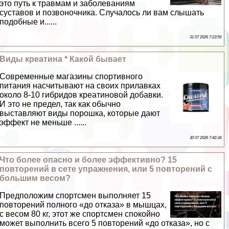
это путь к травмам и заболеваниям
суставов и позвоночника. Случалось ли вам слышать
подобные и......
31 07 2026 7:23:59
Виды креатина * Какой бывает
Современные магазины спортивного
питания насчитывают на своих прилавках
около 8-10 гибридов креатиновой добавки.
И это не предел, так как обычно
выставляют виды порошка, которые дают
эффект не меньше ......
30 07 2026 7:42:34
Что более опасно и более эффективно? 15
повторений в сете упражнения, или 5 повторений с
большим весом?
Предположим спортсмен выполняет 15
повторений полного «до отказа» в мышцах,
с весом 80 кг, этот же спортсмен спокойно
может выполнить всего 5 повторений «до отказа», но с