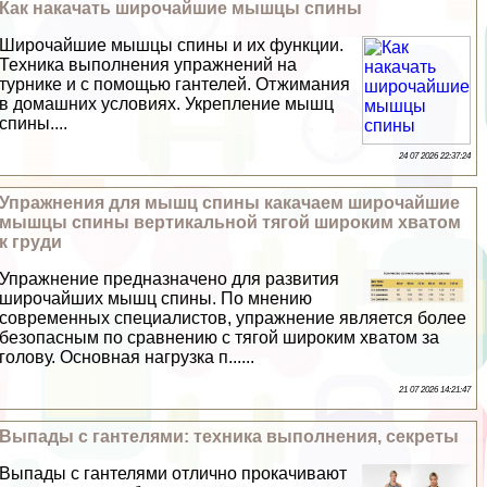
Как накачать широчайшие мышцы спины
Широчайшие мышцы спины и их функции.
Техника выполнения упражнений на
турнике и с помощью гантелей. Отжимания
в домашних условиях. Укрепление мышц
спины....
24 07 2026 22:37:24
Упражнения для мышц спины какачаем широчайшие
мышцы спины вертикальной тягой широким хватом
к гpyди
Упражнение предназначено для развития
широчайших мышц спины. По мнению
современных специалистов, упражнение является более
безопасным по сравнению с тягой широким хватом за
голову. Основная нагрузка п......
21 07 2026 14:21:47
Выпады с гантелями: техника выполнения, секреты
Выпады с гантелями отлично прокачивают