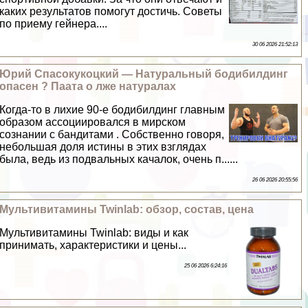
каких результатов помогут достичь. Советы
по приему гeйнера....
30 06 2026 21:52:13
Юрий Спасокукоцкий — Натуральный бодибилдинг
опасен ? Паата о лже натуралах
Когда-то в лихие 90-е бодибилдинг главным
образом ассоциировался в мирском
сознании с бандитами . Собственно говоря,
небольшая доля истины в этих взглядах
была, ведь из подвальных качалок, очень п......
26 06 2026 20:55:56
Мультивитамины Twinlab: обзор, состав, цена
Мультивитамины Twinlab: виды и как
принимать, хаpaктеристики и цены...
25 06 2026 6:24:16