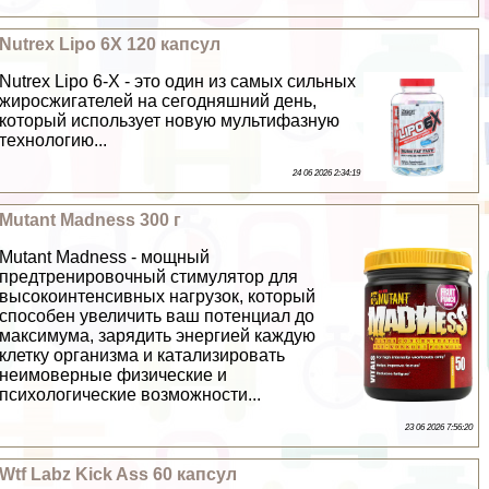
Nutrex Lipo 6X 120 капсул
Nutrex Lipo 6-X - это один из самых сильных
жиросжигателей на сегодняшний день,
который использует новую мультифазную
технологию...
24 06 2026 2:34:19
Mutant Madness 300 г
Mutant Madness - мощный
предтренировочный стимулятор для
высокоинтенсивных нагрузок, который
способен увеличить ваш потенциал до
максимума, зарядить энергией каждую
клетку организма и катализировать
неимоверные физические и
психологические возможности...
23 06 2026 7:56:20
Wtf Labz Kick Ass 60 капсул