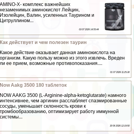
AMINO-X- комплекс важнейших
незаменимых аминокислот Лейцин,
Изолейцин, Валин, усиленных Таурином и
Цитруллином...
03 07 2026 14:55:44
Как действует и чем полезен таурин
Какое действие оказывает данная аминокислота на
организм. Какую пользу можно из этого извлечь. Вреден
ли ее прием, возможные противопоказания....
01 07 2026 11:25:30
Now Aakg 3500 180 таблеток
NOW AAKG 3500 (L-Arginine-alpha-ketoglutaratе) намного
интенсивнее, чем аргинин расслабляет спазмированные
сосуды, уменьшает склонность крови к
тромбообразованию, оптимизирует работу иммунной
системы...
30 06 2026 12:19:50