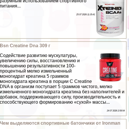
разумным использованием спортивного
питания...
25 07 2026 11:35:41
Bsn Creatine Dna 309 г
Содействие развитию мускулатуры,
увеличению силы, восстановлению и
повышению результативности 100-
процентный мелко измельченный
моногидрат креатина 5 граммов
моногидрата креатина в порции С Creatine
DNA в организм поступает 5 граммов чистого, мелко
измельченного моногидрата креатина без наполнителей и
добавок, поддерживающего силу, производительность и
способствующего формированию «сухой» массы...
24 07 2026 2:59:54
Чем выделяются спортивные батончики от Ironman