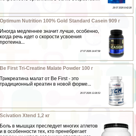
28 07 2026 8:42:28
Optimum Nutrition 100% Gold Standard Casein 909 г
Иногда медленнее значит лучше, особенно,
когда речь идет о скорости усвоения
протеина...
27 07 2026 14:47:58
Be First Tri-Creatine Malate Powder 100 г
Трикреатина малат от Be First - это
традиционный креатин в новой форме...
26 07 2026 13:36:53
Scivation Xtend 1,2 кг
Боль в мышцах преследует многих атлетов
и в особенности тех, кто пренебрегает