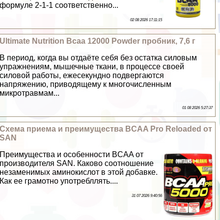
формуле 2-1-1 соответственно...
02 08 2026 17:11:15
Ultimate Nutrition Bcaa 12000 Powder пробник, 7,6 г
В период, когда вы отдаёте себя без остатка силовым
упражнениям, мышечные ткани, в процессе своей
силовой работы, ежесекундно подвергаются
напряжению, приводящему к многочисленным
микротравмам...
01 08 2026 5:27:37
Схема приема и преимущества BCAA Pro Reloaded от
SAN
Преимущества и особенности BCAA от
производителя SAN. Каково соотношение
незаменимых аминокислот в этой добавке.
Как ее грамотно употрeбллять....
31 07 2026 9:40:56