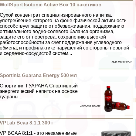
WolfSport Isotonic Active Box 10 пакетиков
Сухой концентрат специализированного напитка,
употрeбление которого на фоне физической активности
способствует защите от обезвоживания, поддержанию
оптимального водно-солевого баланса организма,
защите его от перегрева, сохранению высокой
работоспособности за счет поддержания углеводного
обмена, и профилактике нарушений со стороны нервной
и сердечно-сосудистой систем...
29 06 2026 22:27:42
Sportinia Guarana Energy 500 мл
Спортиния ГУАРАНА Спортивный
энергетический напиток на основе
гуараны...
28 06 2026 18:23:18
VPLab Bcaa 8:1:1 300 г
VP BCAA 8:1:1 - это незаменимые