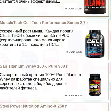
считается очень эффективным...
06 07 2026 20:42:19
MuscleTech Cell-Tech Performance Series 2,7 кг
Ускоренный рост мышц: Каждая порция
CELL-TECH обеспечивает 3,5 г HPLC
(сертифицированного моногидрата
креатина) и 1,5 г креатина HCl...
05 07 2026 2:15:12
San Titanium Whey 100% Pure 908 г
Сывороточный протеин 100% Pure Titanium
Whey разработан специально для
серьезных атлетов, бодибилдеров и
любителей фитнеса...
04 07 2026 21:26:45
Steel Power Nutrition Amino-X 250 г