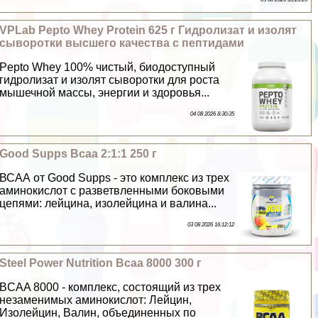
VPLab Pepto Whey Protein 625 г Гидролизат и изолят
сыворотки высшего качества с пептидами
Pepto Whey 100% чистый, биодоступный
гидролизат и изолят сыворотки для роста
мышечной массы, энергии и здоровья...
04 08 2026 8:30:35
Good Supps Bcaa 2:1:1 250 г
ВСАА от Good Supps - это комплекс из трех
аминокислот с разветвленными боковыми
цепями: лейцина, изолейцина и валина...
03 08 2026 16:12:12
Steel Power Nutrition Bcaa 8000 300 г
BCAA 8000 - комплекс, состоящий из трех
незаменимых аминокислот: Лейцин,
Изолейцин, Валин, объединенных по