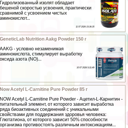
Гидролизованный изолят обладает
бешеной скоростью усвоения, пpaктически
сравнимой с усвоением чистых
аминокислот...
11 07 2026 15:36:35
GeneticLab Nutrition Aakg Powder 150 г
AAKG - условно незаменимая
аминокислота, стимулирует выработку
оксида азота (NO)...
10 07 2026 5:31:49
Now Acetyl L-Carnitine Pure Powder 85 г
NOW Acetyl L-Carnitine Pure Powder - Ацетил-L-Карнитин -
питательный элемент, от которого зависит выработка
ряда биоактивных соединений с уникальными
свойствами для поддержания здоровья человека:
Глютатиона, от которого зависит 50% способности
организма противостоять различным интоксикациям...