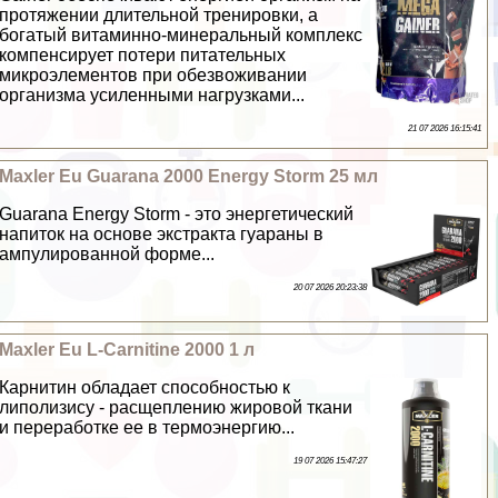
протяжении длительной тренировки, а
богатый витаминно-минеральный комплекс
компенсирует потери питательных
микроэлементов при обезвоживании
организма усиленными нагрузками...
21 07 2026 16:15:41
Maxler Eu Guarana 2000 Energy Storm 25 мл
Guarana Energy Storm - это энергетический
напиток на основе экстpaкта гуараны в
ампулированной форме...
20 07 2026 20:23:38
Maxler Eu L-Carnitine 2000 1 л
Карнитин обладает способностью к
липолизису - расщеплению жировой ткани
и переработке ее в термоэнергию...
19 07 2026 15:47:27