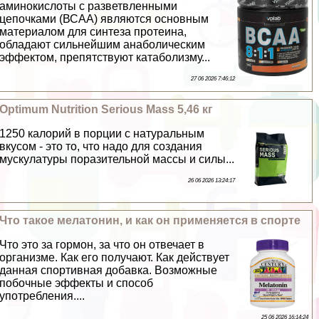
аминокислоты с разветвленными
цепочками (ВСАА) являются основным
материалом для синтеза протеина,
обладают сильнейшим анаболическим
эффектом, препятствуют катаболизму...
27 06 2026 7:46:12
Optimum Nutrition Serious Mass 5,46 кг
1250 калорий в порции с натуральным
вкусом - это то, что надо для создания
мускулатуры поразительной массы и силы...
26 06 2026 13:24:17
Что такое мелатонин, и как он применяется в спорте
Что это за гормон, за что он отвечает в
организме. Как его получают. Как действует
данная спортивная добавка. Возможные
побочные эффекты и способ
употрeбления....
25 06 2026 16:14:24