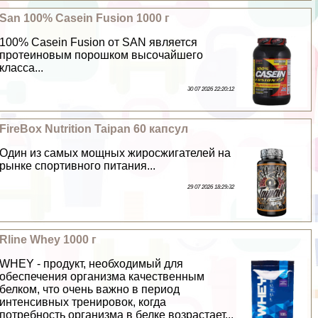
San 100% Casein Fusion 1000 г
100% Casein Fusion от SAN является
протеиновым порошком высочайшего
класса...
30 07 2026 22:20:12
FireBox Nutrition Taipan 60 капсул
Один из самых мощных жиросжигателей на
рынке спортивного питания...
29 07 2026 18:29:32
Rline Whey 1000 г
WHEY - продукт, необходимый для
обеспечения организма качественным
белком, что очень важно в период
интенсивных тренировок, когда
потребность организма в белке возрастает...