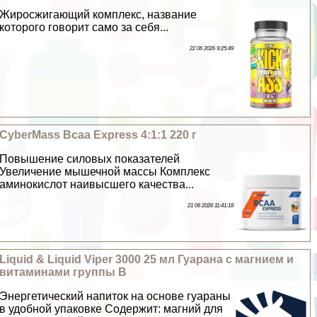
Жиросжигающий комплекс, название
которого говорит само за себя...
22 06 2026 9:25:49
CyberMass Bcaa Express 4:1:1 220 г
Повышение силовых показателей
Увеличение мышечной массы Комплекс
аминокислот наивысшего качества...
21 06 2026 11:41:18
Liquid & Liquid Viper 3000 25 мл Гуарана с магнием и
витаминами группы B
Энергетический напиток на основе гуараны
в удобной упаковке Содержит: магний для