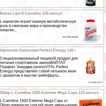
Nutrex Lipo 6 Carnitine 120 капсул
L-карнитин играет важную метаболическую
роль в сжигании жира и производстве
энергии...
18 07 2026 18:32:28
Ajinomoto Aminovital Perfect Energy 130 г
Специализированный пищевой продукт для
питания спортсменов аминоВАЙТАЛ
Перфект Энерджи (aminoVITAL Perfect
Energy) представляет собой питьевое желе
с ароматом и вкусом грейпфрута...
17 07 2026 3:23:37
Olimp L-Carnitine 1500 Extreme Mega Caps 120 капсул
L-Carnitine 1500 Extreme Mega Caps от
Olimp прекрасно способствует уменьшению