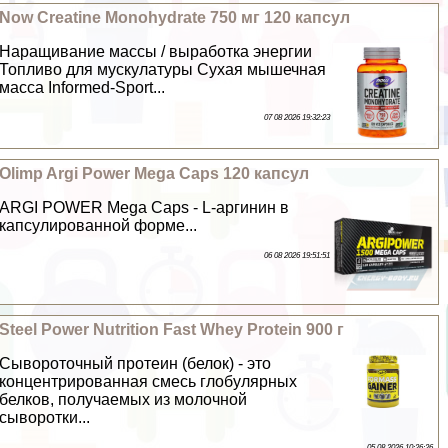
Now Creatine Monohydrate 750 мг 120 капсул
Наращивание массы / выработка энергии
Топливо для мускулатуры Сухая мышечная
масса Informed-Sport...
07 08 2026 19:32:23
Olimp Argi Power Mega Caps 120 капсул
ARGI POWER Mega Caps - L-аргинин в
капсулированной форме...
06 08 2026 19:51:51
Steel Power Nutrition Fast Whey Protein 900 г
Сывороточный протеин (белок) - это
концентрированная смесь глобулярных
белков, получаемых из молочной
сыворотки...
05 08 2026 10:26:26