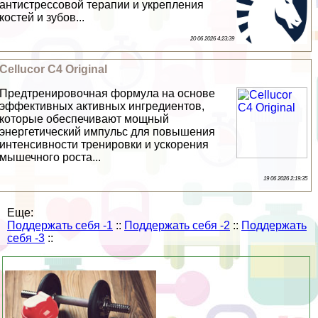
антистрессовой терапии и укрепления
костей и зубов...
20 06 2026 4:23:39
Cellucor C4 Original
Предтренировочная формула на основе
эффективных активных ингредиентов,
которые обеспечивают мощный
энергетический импульс для повышения
интенсивности тренировки и ускорения
мышечного роста...
19 06 2026 2:19:35
Еще:
Поддержать себя -1
::
Поддержать себя -2
::
Поддержать
себя -3
::