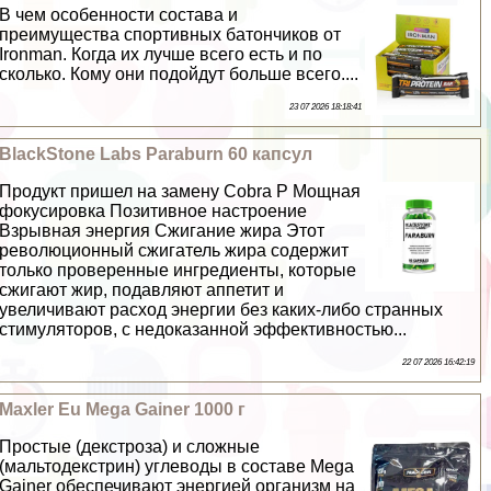
В чем особенности состава и
преимущества спортивных батончиков от
Ironman. Когда их лучше всего есть и по
сколько. Кому они подойдут больше всего....
23 07 2026 18:18:41
BlackStone Labs Paraburn 60 капсул
Продукт пришел на замену Cobra P Мощная
фокусировка Позитивное настроение
Взрывная энергия Сжигание жира Этот
революционный сжигатель жира содержит
только проверенные ингредиенты, которые
сжигают жир, подавляют аппетит и
увеличивают расход энергии без каких-либо странных
стимуляторов, с недоказанной эффективностью...
22 07 2026 16:42:19
Maxler Eu Mega Gainer 1000 г
Простые (декстроза) и сложные
(мальтодекстрин) углеводы в составе Mega
Gainer обеспечивают энергией организм на