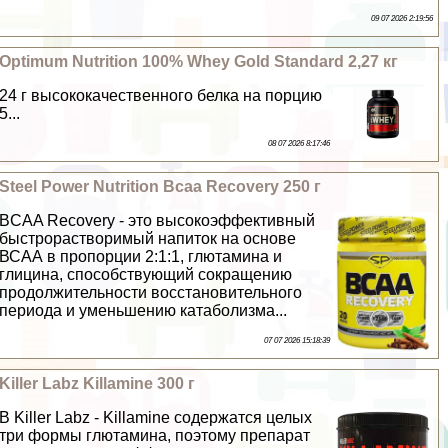
09 07 2026 2:19:56
Optimum Nutrition 100% Whey Gold Standard 2,27 кг
24 г высококачественного белка на порцию
5...
08 07 2026 8:17:46
Steel Power Nutrition Bcaa Recovery 250 г
BCAA Recovery - это высокоэффективный
быстрорастворимый напиток на основе
ВСАА в пропорции 2:1:1, глютамина и
глицина, способствующий сокращению
продолжительности восстановительного
периода и уменьшению катаболизма...
07 07 2026 15:18:39
Killer Labz Killamine 300 г
В Killer Labz - Killamine содержатся целых
три формы глютамина, поэтому препарат