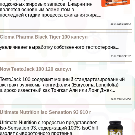
подкожных жировых запасов! L-карнитин
является основным элементом в
последней стадии процесса сжигания жира...
16 07 2026 14:20:43
Cloma Pharma Black Tiger 100 капсул
увеличивает выработку собственного тестостерона...
15 07 2026 17:21:37
Now TestoJack 100 120 капсул
TestoJack 100 содержит мощный стандартизированный
экстpaкт эурикомы лонгифолия (Eurycoma Longifolia),
широко известный как Тонгкат Али или Лонг Джек...
14 07 2026 14:14:54
Ultimate Nutrition Iso Sensation 93 910 г
Ultimate Nutrition с гордостью представляет
Iso-Sensation 93, содержащий 100% IsoChill
изолят сывороточного протеина,