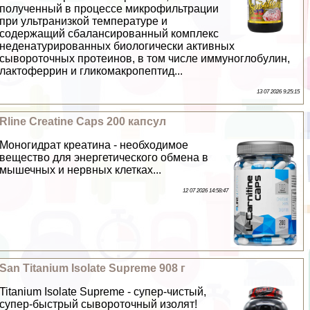
полученный в процессе микрофильтрации
при ультранизкой температуре и
содержащий сбалансированный комплекс
неденатурированных биологически активных
сывороточных протеинов, в том числе иммуноглобулин,
лактоферрин и гликомакропептид...
13 07 2026 9:25:15
Rline Creatine Caps 200 капсул
Моногидрат креатина - необходимое
вещество для энергетического обмена в
мышечных и нервных клетках...
12 07 2026 14:58:47
San Titanium Isolate Supreme 908 г
Titanium Isolate Supreme - супер-чистый,
супер-быстрый сывороточный изолят!