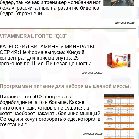
бедер, так же как и тренажер «сгибания ног
лежа», рассчитанные на развитие бицепса
бедра. Упражнени......
02 07 2026 6:33:18
VITAMINERAL FORTE "Q10"
КАТЕГОРИЯ:ВИТАМИНЫ и МИНЕРАЛЫ
СЕРИЯ: life Форма выпуска: Жидкий
концентрат для приема внутрь. 25
флаконов по 11 мл. Пищевая ценность: ......
30 06 2026 23:28:33
Программа и питание для набора мышечной массы.
Питание - это 50% прогресса в
бодибилдинге, а то и больше. Как же
питаются люди, которые не сушатся, а
хотят наоборот накачать большие мышцы?
Сегодня я хочу поговорить о еде, которая в
сочетании с ......
29 06 2026 0:41:38