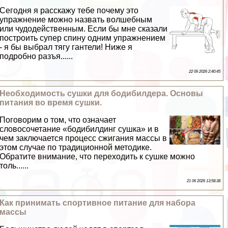
Сегодня я расскажу тебе почему это
упражнение можно назвать волшебным
или чудодейственным. Если бы мне сказали
построить супер спину одним упражнением
- я бы выбрал тягу гантели! Ниже я
подробно разъя......
22 06 2026 2:40:45
Необходимость сушки для бодибилдера. Основы
питания во время сушки.
Поговорим о том, что означает
словосочетание «бодибилдинг сушка» и в
чем заключается процесс сжигания массы в
этом случае по традиционной методике.
Обратите внимание, что переходить к сушке можно
толь......
21 06 2026 13:58:38
Как принимать спортивное питание для набора
массы