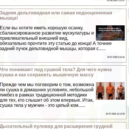
01 08 2026 7:21:37
Задняя дельтовидная или самая недооцененная
мышца!
Если вы хотите иметь хорошую осанку,
сбалансированное развитие мускулатуры и
привлекательный внешний вид,
обязательно прочтите эту статью до конца! А точнее
задний пучок дельтовидной мышцы, которая с......
30 07 2026 0:14:11
Что понимают под сушкой тела? Для чего нужна
сушка и как сохранить мышечную массу
Прежде чем мы поговорим о том, возможна
ли сушка в домашних условиях, небольшой
ликбез в рамках традиционной методики
для тех, кто слышит об этом впервые. Итак,
сушка тела у мужчин - это целый ком......
29 07 2026 12:13:50
Дыхательный пуловер для расширения грудной