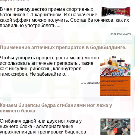
В чем преимущество приема спортивных
батончиков с Л-карнитином. Их назначение,
какой эффект можно получить. Состав батончиков, как их
правильно употрeбллять....
06 07 2026 16:40:55
Применение аптечных препаратов в бодибилдинге.
Чтобы ускорить процесс роста мышц можно
использовать аптечные препараты, такие
как: инсулин, рибоксин, кленбутерол,
тамоксифен. Не забывайте о...
03 07 2026 2:48:53
Качаем бицепсы бедра сгибаниями ног лежа у
нижнего блока
Сгибания одной или двух ног лежа у
нижнего блока - альтернативные
упражнения для тренировки бицепсов