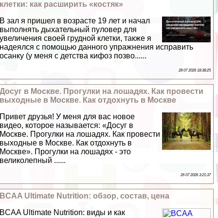
клетки: как расширить «костяк»
В зал я пришел в возрасте 19 лет и начал
выполнять дыхательный пуловер для
увеличения своей грудной клетки, также я
надеялся с помощью данного упражнения исправить
осанку (у меня с детства кифоз позво......
28 07 2026 18:38:25
Досуг в Москве. Прогулки на лошадях. Как провести
выходные в Москве. Как отдохнуть в Москве
Привет друзья! У меня для вас новое
видео, которое называется: «Досуг в
Москве. Прогулки на лошадях. Как провести
выходные в Москве. Как отдохнуть в
Москве». Прогулки на лошадях - это
великолепный ......
26 07 2026 3:21:37
BCAA Ultimate Nutrition: обзор, состав, цена
BCAA Ultimate Nutrition: виды и как