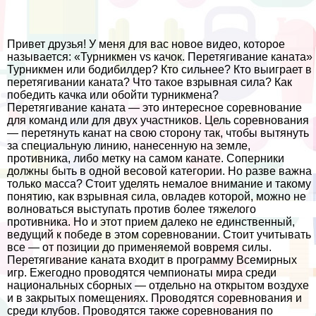
Привет друзья! У меня для вас новое видео, которое
называется: «Турникмен vs качок. Перетягивание каната»
Турникмен или бодибилдер? Кто сильнее? Кто выиграет в
перетягивании каната? Что такое взрывная сила? Как
победить качка или обойти турникмена?
Перетягивание каната — это интересное соревнование
для комaнд или для двух участников. Цель соревнования
— перетянуть канат на свою сторону так, чтобы вытянуть
за специальную линию, нанесенную на земле,
противника, либо метку на самом канате. Соперники
должны быть в одной весовой категории. Но разве важна
только масса? Стоит уделять немалое внимание и такому
понятию, как взрывная сила, овладев которой, можно не
волноваться выступать против более тяжелого
противника. Но и этот прием далеко не единственный,
ведущий к победе в
этом соревновании. Стоит учитывать
все — от позиции до применяемой вовремя силы.
Перетягивание каната входит в программу Всемирных
игр. Ежегодно проводятся чемпионаты мира среди
национальных сборных — отдельно на открытом воздухе
и в закрытых помещениях. Проводятся соревнования и
среди клубов. Проводятся также соревнования по