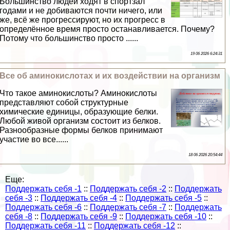
Большинство людей ходят в спортзал
годами и не добиваются почти ничего, или
же, всё же прогрессируют, но их прогресс в
определённое время просто останавливается. Почему?
Потому что большинство просто ......
19 06 2026 6:24:31
Все об аминокислотах и их воздействии на организм
Что такое аминокислоты? Аминокислоты
представляют собой структурные
химические единицы, образующие белки.
Любой живой организм состоит из белков.
Разнообразные формы белков принимают
участие во все......
18 06 2026 20:54:44
Еще:
Поддержать себя -1
::
Поддержать себя -2
::
Поддержать
себя -3
::
Поддержать себя -4
::
Поддержать себя -5
::
Поддержать себя -6
::
Поддержать себя -7
::
Поддержать
себя -8
::
Поддержать себя -9
::
Поддержать себя -10
::
Поддержать себя -11
::
Поддержать себя -12
::