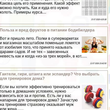
Какова цель его применения. Какой эффект
можно получить. Как и куда его нужно
колоть. Примеры курса....
15 07 2026 4:20:38
Польза и вред фруктов в питании бодибилдера
Вот и пришло лето. Полки в супермаркетах
и магазинах масштабом поменьше ломятся
от изобилия того, что принято называть
дарами садов. И не тех – завезенных
невесть как и когда «из-за трех морей», в кот......
13 07 2026 23:42:50
Гантели, гири, штанга или эспандер? Что выбрать
для тренировок дома?
Если вы хотите эффективно тренироваться
только в домашних условиях, нужно
взвесить все за и против. Есть ли у вас
напарник для тренировок дома? Зачастую
на тренировке страховку оказывает муж
или жена.......