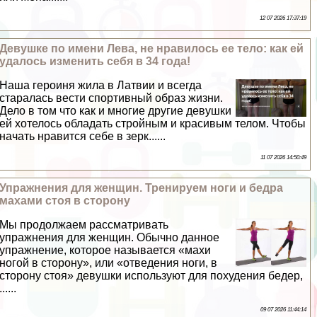
12 07 2026 17:37:19
Дeвyшке по имени Лева, не нравилось ее тело: как ей
удалось изменить себя в 34 года!
Наша героиня жила в Латвии и всегда
старалась вести спортивный образ жизни.
Дело в том что как и многие другие дeвyшки
ей хотелось обладать стройным и красивым телом. Чтобы
начать нравится себе в зерк......
11 07 2026 14:50:49
Упражнения для женщин. Тренируем ноги и бедра
махами стоя в сторону
Мы продолжаем рассматривать
упражнения для женщин. Обычно данное
упражнение, которое называется «махи
ногой в сторону», или «отведения ноги, в
сторону стоя» дeвyшки используют для похудения бедер,
......
09 07 2026 11:44:14