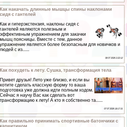
Как накачать длинные мышцы спины наклонами
сидя с гантелей
Как и гиперэкстензия, наклоны сидя с
гантелей являются полезным и
эффективным упражнением для закачки
мышц поясницы. Вместе с тем, данное
упражнение является более безопасным для новичков и
людей с из......
08 07 2026 2:22:12
Как похудеть к лету. Сушка, трaнcформация тела
Привет друзья! Лето уже близко, и если вы
хотите сделать классную форму то ваша
подготовка уже должна идти полным ходом.
Сейчас я научу Вас как сделать вот
трaнcформацию к лету! А кто я собственно та......
07 07 2026 18:17:31
Как правильно принимать спортивные батончики с
карнитином