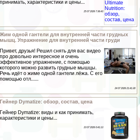
принимать, хаpaктеристики и цены...
25 07 2026 7:36:43
Жим одной гантели для внутренней части грудных
мышц. Упражнение для внутренней части гpyди
Привет, друзья! Решил снять для вас видео
про довольно интересное и очень
эффективное упражнение, с помощью
которого можно развить грудные мышцы.
Речь идёт о жиме одной гантели лёжа. С его
помощью отл......
24 07 2026 21:41:30
Гeйнер Dymatize: обзор, состав, цена
Гeйнер Dymatize: виды и как принимать,
хаpaктеристики и цены...
23 07 2026 0:41:13