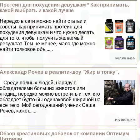
Протеин для похудения дeвyшкам * Как принимать,
какой выбрать и какой лучше
Нередко в сети можно найти статьи и
советы, как принимать протеин для
похудения дeвyшкам и что нужно делать
для того, чтобы получить желаемый
результат. Тем не менее, мало где можно
найти толковое объ......
20 07 2026 11:33:54
Александр Рочев в реалити-шоу "Жир в топку".
Среди полных людей, наряду с
обладателями больших животов или
ягoдиц, нередко можно встретить и тех, кто
обладает будто бы одинаковой шириной на
все тело. Мой сегодняшний ученик Саша
Рочев, кажет......
19 07 2026 12:35:51
Обзор креатиновых добавок от компании Оптимум
Нутришн