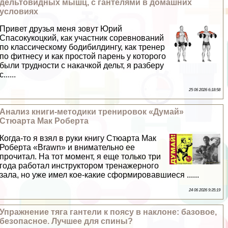
дельтовидных мышц, с гантелями в домашних
условиях
Привет друзья меня зовут Юрий
Спасокукоцкий, как участник соревнований
по классическому бодибилдингу, как тренер
по фитнесу и как простой парень у которого
были трудности с накачкой дельт, я разберу
с......
25 06 2026 6:18:58
Анализ книги-методики тренировок «Думай»
Стюарта Мак Роберта
Когда-то я взял в руки книгу Стюарта Мак
Роберта «Brawn» и внимательно ее
прочитал. На тот момент, я еще только три
года работал инструктором тренажерного
зала, но уже имел кое-какие сформировавшиеся ......
24 06 2026 9:35:19
Упражнение тяга гантели к поясу в наклоне: базовое,
безопасное. Лучшее для спины?