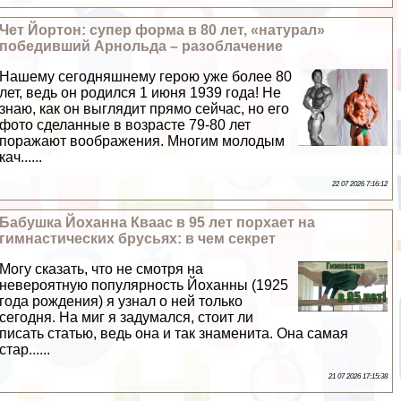
Чет Йортон: супер форма в 80 лет, «натурал»
победивший Арнольда – разоблачение
Нашему сегодняшнему герою уже более 80
лет, ведь он родился 1 июня 1939 года! Не
знаю, как он выглядит прямо сейчас, но его
фото сделанные в возрасте 79-80 лет
поражают воображения. Многим молодым
кач......
22 07 2026 7:16:12
Бабушка Йоханна Кваас в 95 лет порхает на
гимнастических брусьях: в чем секрет
Могу сказать, что не смотря на
невероятную популярность Йоханны (1925
года рождения) я узнал о ней только
сегодня. На миг я задумался, стоит ли
писать статью, ведь она и так знаменита. Она самая
стар......
21 07 2026 17:15:38