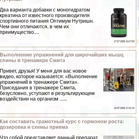
Два варианта добавки с моногидратом
креатина от известного производителя
спортивного питания Оптимум Нутришн.
Чем они отличаются, в чем их
преимущество....
17 07 2026 13:17:53
Выполнение упражнений для широчайших мышц
спины в тренажере Смита
Привет, друзья! У меня для вас новое
видео, которое называется: «Выполнение
упражнений в тренажере Смита».
Приседания в тренажере Смита,
безусловно, уступают в результирующем
воздействии на организм ......
16 07 2026 17:21:15
Как составить грамотный курс с гормоном роста:
дозировка и схемы приема
Что собой представляет данный препарат.