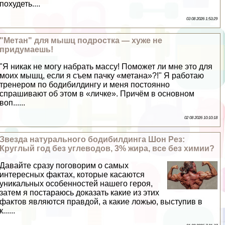
похудеть....
03 08 2026 1:53:29
"Метан" для мышц подростка — хуже не
придумаешь!
"Я никак не могу набрать массу! Поможет ли мне это для
моих мышц, если я съем пачку «метана»?!" Я работаю
тренером по бодибилдингу и меня постоянно
спрашивают об этом в «личке». Причём в основном
воп......
02 08 2026 10:10:18
Звезда натурального бодибилдинга Шон Рез:
Круглый год без углеводов, 3% жира, все без химии?
Давайте сразу поговорим о самых
интересных фактах, которые касаются
уникальных особенностей нашего героя,
затем я постараюсь доказать какие из этих
фактов являются правдой, а какие ложью, выступив в
к......