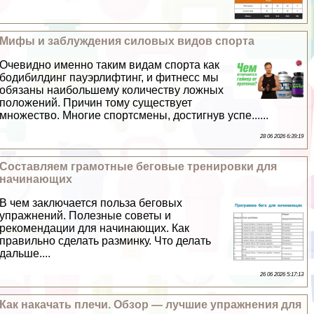
Мифы и заблуждения силовых видов спорта
Очевидно именно таким видам спорта как
бодибилдинг пауэрлифтинг, и фитнесс мы
обязаны наибольшему количеству ложных
положений. Причин тому существует
множество. Многие спортсмены, достигнув успе......
28 06 2026 6:39:19
Составляем грамотные беговые тренировки для
начинающих
В чем заключается польза беговых
упражнений. Полезные советы и
рекомендации для начинающих. Как
правильно сделать разминку. Что делать
дальше....
26 06 2026 5:17:13
Как накачать плечи. Обзор — лучшие упражнения для