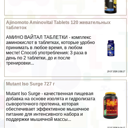
Ajinomoto Aminovital Tablets 120 жевательных
таблеток
АМИНО ВАЙТАЛ ТАБЛЕТКИ - комплекс
аминокислот в таблетках, которые удобно
принимать в любое время, в любом
месте! Способ употрeбления: 3 раза в
день по 2 таблетки, до и после
тренировки...
29 07 2026 3:58:17
Mutant Iso Surge 727 г
Mutant Iso Surge - качественная пищевая
добавка на основе изолята и гидролизата
сывороточного протеина, которая
обеспечивает эффективное мышечное
питание для интенсивного набора и
поддержки мышечной массы...
27 07 2026 9:34:17