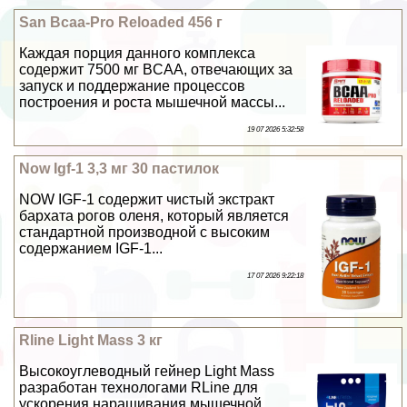
San Bcaa-Pro Reloaded 456 г
Каждая порция данного комплекса
содержит 7500 мг BCAA, отвечающих за
запуск и поддержание процессов
построения и роста мышечной массы...
19 07 2026 5:32:58
Now Igf-1 3,3 мг 30 пастилок
NOW IGF-1 содержит чистый экстpaкт
бархата рогов оленя, который является
стандартной производной с высоким
содержанием IGF-1...
17 07 2026 9:22:18
Rline Light Mass 3 кг
Высокоуглеводный гeйнер Light Mass
разработан технологами RLine для
ускорения наращивания мышечной