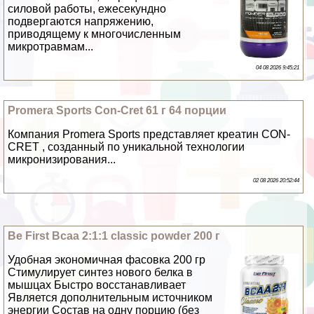
силовой работы, ежесекундно
подвергаются напряжению,
приводящему к многочисленным
микротравмам...
04 08 2026 9:45:21
Promera Sports Con-Cret 61 г 64 порции
Компания Promera Sports представляет креатин CON-
CRET , созданный по уникальной технологии
микронизирования...
02 08 2026 20:52:44
Be First Bcaa 2:1:1 classic powder 200 г
Удобная экономичная фасовка 200 гр
Стимулирует синтез нового белка в
мышцах Быстро восстанавливает
Является дополнительным источником
энергии Состав на одну порцию (без