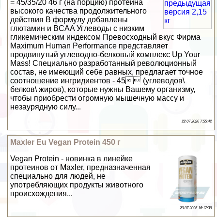
= 45/35/20 46 г (на порцию) протеина
высокого качества продолжительного
действия В формулу добавлены
глютамин и BCAA Углеводы с низким
гликемическим индексом Превосходный вкус Фирма
Maximum Human Performance представляет
продвинутый углеводно-белковый комплекс Up Your
Mass! Специально разработанный революционный
состав, не имеющий себе равных, предлагает точное
соотношение ингридиентов - 45 (углеводов\
белков\ жиров), которые нужны Вашему организму,
чтобы приобрести огромную мышечную массу и
незаурядную силу...
22 07 2026 7:55:42
Maxler Eu Vegan Protein 450 г
Vegan Protein - новинка в линейке
протеинов от Maxler, предназначенная
специально для людей, не
употрeбляющих продукты животного
происхождения...
20 07 2026 16:17:39