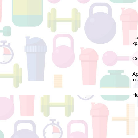
L-
кр
Об
Ар
тк
На