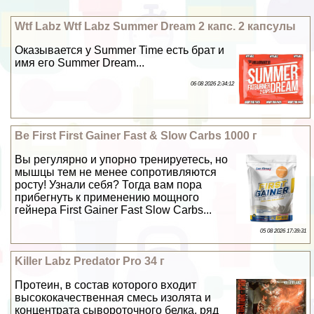
Wtf Labz Wtf Labz Summer Dream 2 капс. 2 капсулы
Оказывается у Summer Time есть брат и
имя его Summer Dream...
06 08 2026 2:34:12
Be First First Gainer Fast & Slow Carbs 1000 г
Вы регулярно и упopно тренируетесь, но
мышцы тем не менее сопротивляются
росту! Узнали себя? Тогда вам пора
прибегнуть к применению мощного
гeйнера First Gainer Fast Slow Carbs...
05 08 2026 17:39:31
Killer Labz Predator Pro 34 г
Протеин, в состав которого входит
высококачественная смесь изолята и
концентрата сывороточного белка, ряд