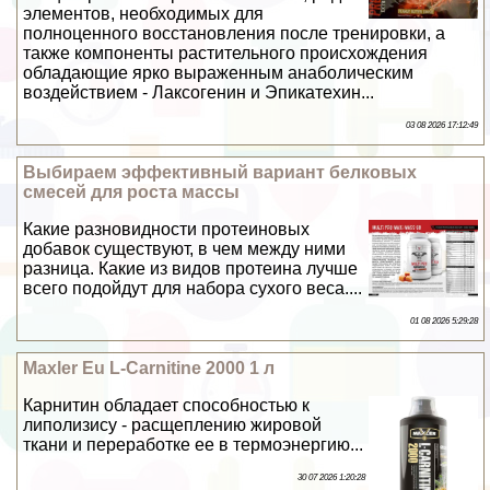
элементов, необходимых для
полноценного восстановления после тренировки, а
также компоненты растительного происхождения
обладающие ярко выраженным анаболическим
воздействием - Лаксогенин и Эпикатехин...
03 08 2026 17:12:49
Выбираем эффективный вариант белковых
смесей для роста массы
Какие разновидности протеиновых
добавок существуют, в чем между ними
разница. Какие из видов протеина лучше
всего подойдут для набора сухого веса....
01 08 2026 5:29:28
Maxler Eu L-Carnitine 2000 1 л
Карнитин обладает способностью к
липолизису - расщеплению жировой
ткани и переработке ее в термоэнергию...
30 07 2026 1:20:28