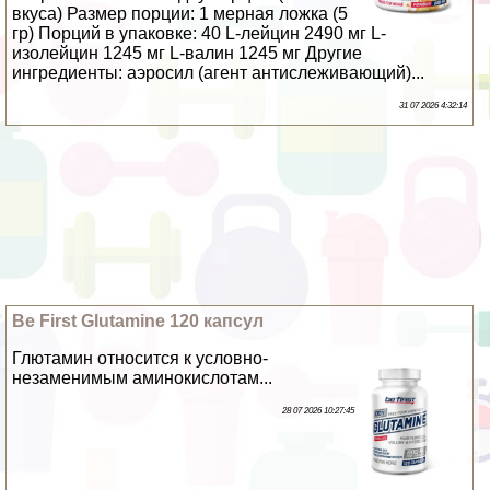
вкуса) Размер порции: 1 мерная ложка (5
гр) Порций в упаковке: 40 L-лейцин 2490 мг L-
изолейцин 1245 мг L-валин 1245 мг Другие
ингредиенты: аэросил (агент антислеживающий)...
31 07 2026 4:32:14
Be First Glutamine 120 капсул
Глютамин относится к условно-
незаменимым аминокислотам...
28 07 2026 10:27:45