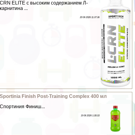
CRN ELITE с высоким содержанием Л-
карнитина ...
20 06 2026 11:37:36
Sportinia Finish Post-Training Complex 400 мл
Спортиния Финиш...
19 06 2026 1:30:33