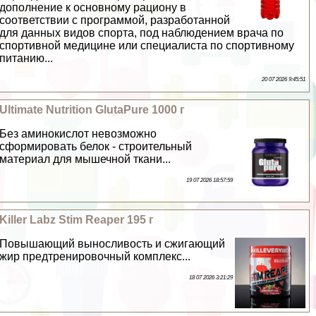
дополнение к основному рациону в
соответствии с программой, разработанной
для данных видов спорта, под наблюдением врача по
спортивной медицине или специалиста по спортивному
питанию...
20 07 2026 9:45:51
Ultimate Nutrition GlutaPure 1000 г
Без аминокислот невозможно
сформировать белок - строительный
материал для мышечной ткани...
19 07 2026 18:57:59
Killer Labz Stim Reaper 195 г
Повышающий выносливость и сжигающий
жир предтренировочный комплекс...
18 07 2026 3:21:29