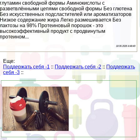
глутамин свободной формы Аминокислоты с
разветвлёнными цепями свободной формы Без глютена
Без искусственных подсластителей или ароматизаторов
Низкое содержание жира Легко размешивается Без
лактозы на 98% Протеиновый порошок - это
высокоэффективный продукт с продвинутым
протеином...
18 06 2026 4:48:40
Еще:
Поддержать себя -1
::
Поддержать себя -2
::
Поддержать
себя -3
::