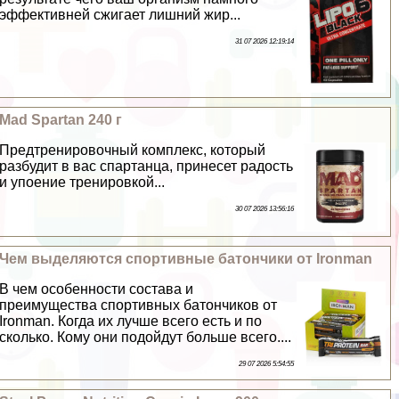
эффективней сжигает лишний жир...
31 07 2026 12:19:14
Mad Spartan 240 г
Предтренировочный комплекс, который
разбудит в вас спартанца, принесет радость
и упоение тренировкой...
30 07 2026 13:56:16
Чем выделяются спортивные батончики от Ironman
В чем особенности состава и
преимущества спортивных батончиков от
Ironman. Когда их лучше всего есть и по
сколько. Кому они подойдут больше всего....
29 07 2026 5:54:55