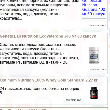
5% Количество порций: 60 Состав: экстpaкт
гуараны, вспомогательные вещества -
желатиновая капсула (желатин -
загуститель, вода, диоксид титана -
краситель)...
04 07 2026 14:15:14
GeneticLab Nutrition Ecdysterone 348 мг 60 капсул
Состав: мальтодекстрин, экстpaкт левзеи,
желатиновая капсула (желатин -
загуститель, вода, диоксид титана -
краситель), экстpaкт виноградных косточек,
витамин РР, витамин В2, витамин В6...
03 07 2026 12:47:14
Optimum Nutrition 100% Whey Gold Standard 2,27 кг
24 г высококачественного белка на порцию
5...
02 07 2026 9:39:48