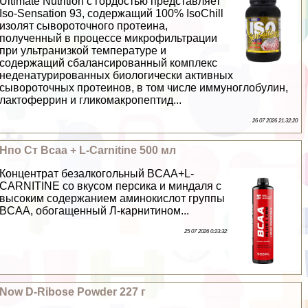
Ultimate Nutrition с гордостью представляет
Iso-Sensation 93, содержащий 100% IsoChill
изолят сывороточного протеина,
полученный в процессе микрофильтрации
при ультранизкой температуре и
содержащий сбалансированный комплекс
неденатурированных биологически активных
сывороточных протеинов, в том числе иммуноглобулин,
лактоферрин и гликомакропептид...
26 07 2026 21:32:20
Нпо Ст Bcaa + L-Carnitine 500 мл
Концентрат безалкогольный BCAA+L-
CARNITINE со вкусом персика и миндаля с
высоким содержанием аминокислот группы
BCAA, обогащенный Л-карнитином...
25 07 2026 0:23:32
Now D-Ribose Powder 227 г