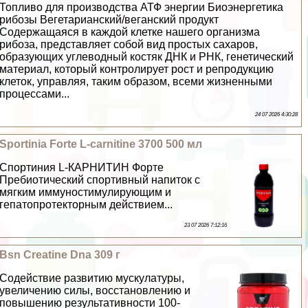
Топливо для производства АТФ энергии Биоэнергетика
рибозы Вегетарианский/веганский продукт
Содержащаяся в каждой клетке нашего организма
рибоза, представляет собой вид простых сахаров,
образующих углеводный костяк ДНК и РНК, генетический
материал, который контролирует рост и репродукцию
клеток, управляя, таким образом, всеми жизненными
процессами...
24 07 2026 4:30:28
Sportinia Forte L-carnitine 3700 500 мл
Спортиния L-КАРНИТИН Форте
Пребиотический спортивный напиток с
мягким иммуностимулирующим и
гепатопротекторным действием...
23 07 2026 7:12:16
Bsn Creatine Dna 309 г
Содействие развитию мускулатуры,
увеличению силы, восстановлению и
повышению результативности 100-