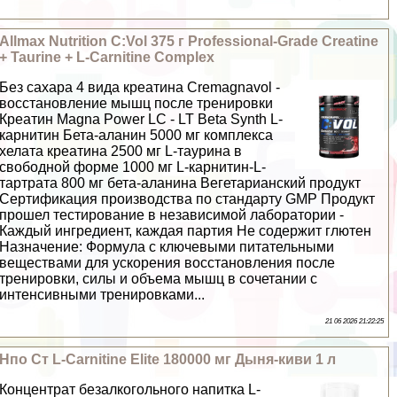
Allmax Nutrition C:Vol 375 г Professional-Grade Creatine
+ Taurine + L-Carnitine Complex
Без сахара 4 вида креатина Cremagnavol -
восстановление мышц после тренировки
Креатин Magna Power LC - LT Beta Synth L-
карнитин Бета-аланин 5000 мг комплекса
хелата креатина 2500 мг L-таурина в
свободной форме 1000 мг L-карнитин-L-
тартрата 800 мг бета-аланина Вегетарианский продукт
Сертификация производства по стандарту GMP Продукт
прошел тестирование в независимой лаборатории -
Каждый ингредиент, каждая партия Не содержит глютен
Назначение: Формула с ключевыми питательными
веществами для ускорения восстановления после
тренировки, силы и объема мышц в сочетании с
интенсивными тренировками...
21 06 2026 21:22:25
Нпо Ст L-Carnitine Elite 180000 мг Дыня-киви 1 л
Концентрат безалкогольного напитка L-