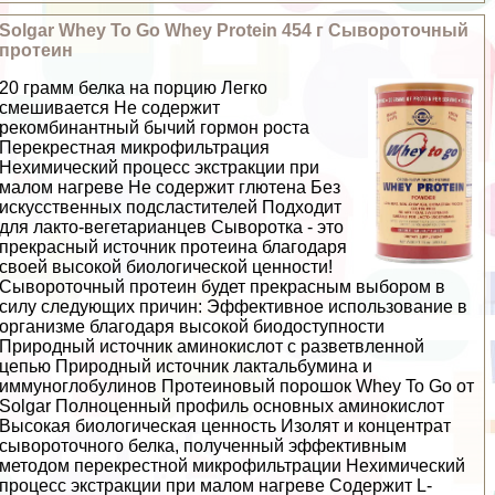
Solgar Whey To Go Whey Protein 454 г Сывороточный
протеин
20 грамм белка на порцию Легко
смешивается Не содержит
рекомбинантный бычий гормон роста
Перекрестная микрофильтрация
Нехимический процесс экстpaкции при
малом нагреве Не содержит глютена Без
искусственных подсластителей Подходит
для лакто-вегетарианцев Сыворотка - это
прекрасный источник протеина благодаря
своей высокой биологической ценности!
Сывороточный протеин будет прекрасным выбором в
силу следующих причин: Эффективное использование в
организме благодаря высокой биодоступности
Природный источник аминокислот с разветвленной
цепью Природный источник лактальбумина и
иммуноглобулинов Протеиновый порошок Whey To Go от
Solgar Полноценный профиль основных аминокислот
Высокая биологическая ценность Изолят и концентрат
сывороточного белка, полученный эффективным
методом перекрестной микрофильтрации Нехимический
процесс экстpaкции при малом нагреве Содержит L-