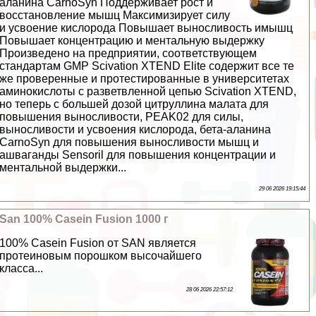
аланина CarnoSyn Поддерживает рост и
восстановление мышц Максимизирует силу
и усвоение кислорода Повышает выносливость имышц
Повышает концентрацию и ментальную выдержку
Произведено на предприятии, соответствующем
стандартам GMP Scivation XTEND Elite содержит все те
же проверенные и протестированные в университетах
аминокислоты с разветвленной цепью Scivation XTEND,
но теперь с большей дозой цитруллина малата для
повышения выносливости, PEAK02 для силы,
выносливости и усвоения кислорода, бета-аланина
CarnoSyn для повышения выносливости мышц и
ашваганды Sensoril для повышения концентрации и
ментальной выдержки...
29 06 2026 19:15:44
San 100% Casein Fusion 1000 г
100% Casein Fusion от SAN является
протеиновым порошком высочайшего
класса...
28 06 2026 22:57:12