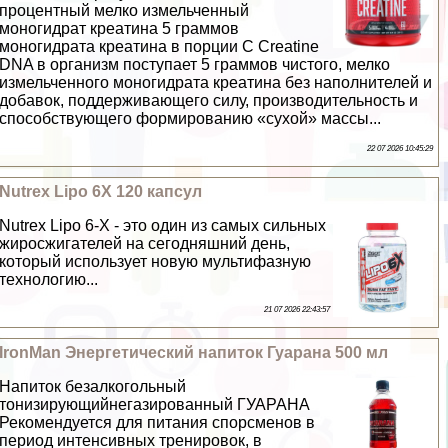
процентный мелко измельченный
моногидрат креатина 5 граммов
моногидрата креатина в порции С Creatine
DNA в организм поступает 5 граммов чистого, мелко
измельченного моногидрата креатина без наполнителей и
добавок, поддерживающего силу, производительность и
способствующего формированию «сухой» массы...
22 07 2026 10:45:29
Nutrex Lipo 6X 120 капсул
Nutrex Lipo 6-X - это один из самых сильных
жиросжигателей на сегодняшний день,
который использует новую мультифазную
технологию...
21 07 2026 22:43:57
IronMan Энергетический напиток Гуарана 500 мл
Напиток безалкогольный
тонизирующийнегазированный ГУАРАНА
Рекомендуется для питания спорсменов в
период интенсивных тренировок, в