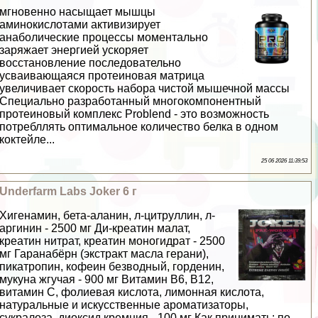
мгновенно насыщает мышцы
аминокислотами активизирует
анаболические процессы моментально
заряжает энергией ускоряет
восстановление последовательно
усваивающаяся протеиновая матрица
увеличивает скорость набора чистой мышечной массы
Специально разработанный многокомпонентный
протеиновый комплекс Problend - это возможность
потрeбллять оптимальное количество белка в одном
коктейле...
25 06 2026 11:39:53
Underfarm Labs Joker 6 г
Хигенамин, бета-аланин, л-цитруллин, л-
аргинин - 2500 мг Ди-креатин малат,
креатин нитрат, креатин моногидрат - 2500
мг Гаранабёрн (экстpaкт масла герани),
пикатропин, кофеин безводный, горденин,
мукуна жгучая - 900 мг Витамин B6, B12,
витамин C, фолиевая кислота, лимонная кислота,
натуральные и искусственные ароматизаторы,
сукралоза, диоксид кремния - 100 мг Как принимать: по