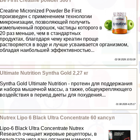
Be First Creatine powder 300 г
Creatine Micronized Powder Be First
произведен с применением технологии
микронизации, позволяющей получить
измельченный порошок, частицы которого в
20 раз меньше, чем в стандартных
продуктах, благодаря чему креатин проще
растворяется в воде и лучше усваивается организмом,
обладая наибольшей эффективностью...
02 08 2026 10:53:39
Ultimate Nutrition Syntha Gold 2,27 кг
Syntha Gold Ultimate Nutrition - протеин для поддержания
и набора мышечной массы, а также, общеукрепляющего
воздействия в период диеты для похудения...
01 08 2026 4:25:17
Nutrex Lipo 6 Black Ultra Concentrate 60 капсул
Lipo-6 Black Ultra Concentrate Nutrex
Research очищает жировые рецепторы, в
результате чего ваш организм намного