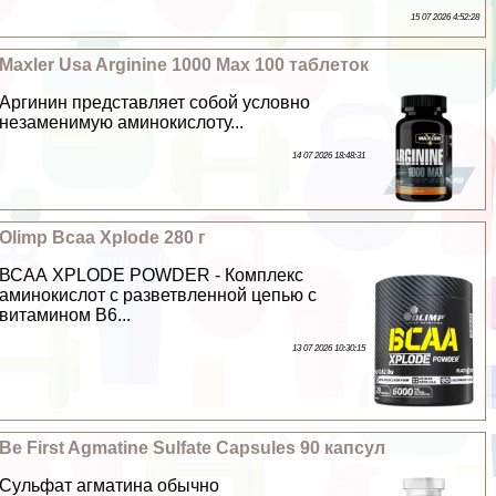
15 07 2026 4:52:28
Maxler Usa Arginine 1000 Max 100 таблеток
Аргинин представляет собой условно
незаменимую аминокислоту...
14 07 2026 18:48:31
Olimp Bcaa Xplode 280 г
ВСАА XPLODE POWDER - Комплекс
аминокислот с разветвленной цепью с
витамином В6...
13 07 2026 10:30:15
Be First Agmatine Sulfate Capsules 90 капсул
Сульфат агматина обычно