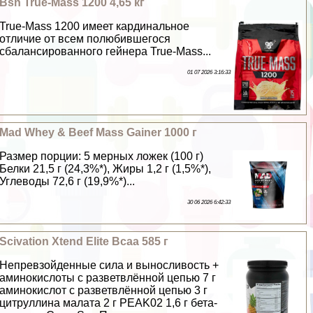
Bsn True-Mass 1200 4,65 кг
True-Mass 1200 имеет кардинальное
отличие от всем полюбившегося
сбалансированного гeйнера True-Mass...
01 07 2026 3:16:33
Mad Whey & Beef Mass Gainer 1000 г
Размер порции: 5 мерных ложек (100 г)
Белки 21,5 г (24,3%*), Жиры 1,2 г (1,5%*),
Углеводы 72,6 г (19,9%*)...
30 06 2026 6:42:33
Scivation Xtend Elite Bcaa 585 г
Непревзойденные сила и выносливость +
аминокислоты с разветвлённой цепью 7 г
аминокислот с разветвлённой цепью 3 г
цитруллина малата 2 г PEAK02 1,6 г бета-