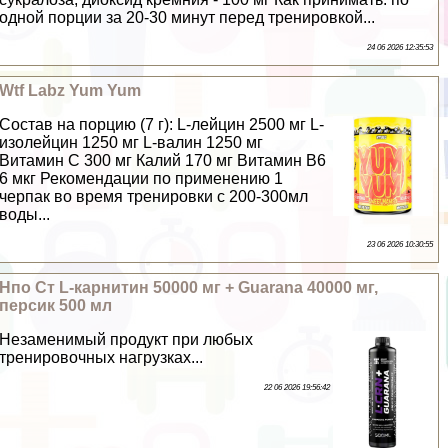
одной порции за 20-30 минут перед тренировкой...
24 06 2026 12:35:53
Wtf Labz Yum Yum
Состав на порцию (7 г): L-лейцин 2500 мг L-
изолейцин 1250 мг L-валин 1250 мг
Витамин С 300 мг Калий 170 мг Витамин B6
6 мкг Рекомендации по применению 1
черпак во время тренировки с 200-300мл
воды...
23 06 2026 10:30:55
Нпо Ст L-карнитин 50000 мг + Guarana 40000 мг,
персик 500 мл
Незаменимый продукт при любых
тренировочных нагрузках...
22 06 2026 19:56:42