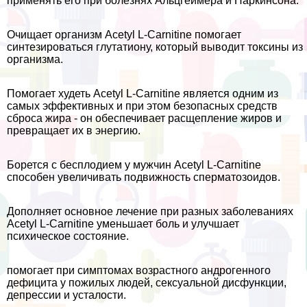
применять его при болезнях Альцгeймера и Паркинсона.
Очищает организм Acetyl L-Carnitine помогает
синтезироваться глутатиону, который выводит токсины из
организма.
Помогает худеть Acetyl L-Carnitine является одним из
самых эффективных и при этом безопасных средств
сброса жира - он обеспечивает расщепление жиров и
превращает их в энергию.
Борется с бесплодием у мужчин Acetyl L-Carnitine
способен увеличивать подвижность cпepматозоидов.
Дополняет основное лечение при разных заболеваниях
Acetyl L-Carnitine уменьшает боль и улучшает
психическое состояние.
помогает при симптомах возрастного андрогенного
дефицита у пожилых людей, ceкcуальной дисфункции,
депрессии и усталости.