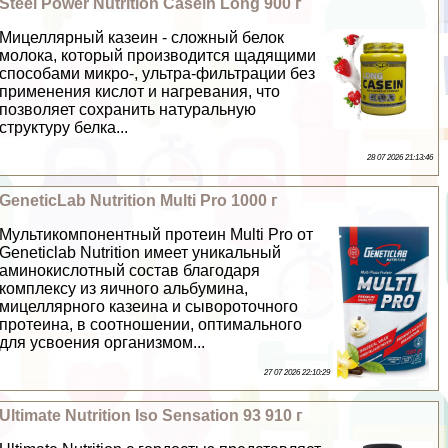
Steel Power Nutrition Casein Long 900 г
Мицеллярный казеин - сложный белок
молока, который производится щадящими
способами микро-, ультра-фильтрации без
применения кислот и нагревания, что
позволяет сохранить натуральную
структуру белка...
28 07 2026 21:13:46
GeneticLab Nutrition Multi Pro 1000 г
Мультикомпонентный протеин Multi Pro от
Geneticlab Nutrition имеет уникальный
аминокислотный состав благодаря
комплексу из яичного альбумина,
мицеллярного казеина и сывороточного
протеина, в соотношении, оптимального
для усвоения организмом...
27 07 2026 22:10:29
Ultimate Nutrition Iso Sensation 93 910 г