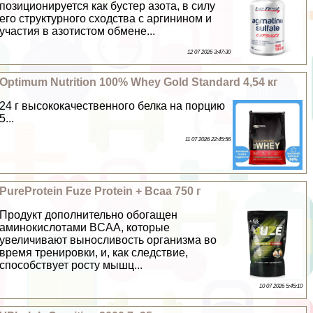
позиционируется как бустер азота, в силу
его структурного сходства с аргинином и
участия в азотистом обмене...
12 07 2026 3:47:30
Optimum Nutrition 100% Whey Gold Standard 4,54 кг
24 г высококачественного белка на порцию
5...
11 07 2026 22:45:56
PureProtein Fuze Protein + Bcaa 750 г
Продукт дополнительно обогащен
аминокислотами BCAA, которые
увеличивают выносливость организма во
время тренировки, и, как следствие,
способствует росту мышц...
10 07 2026 5:45:10