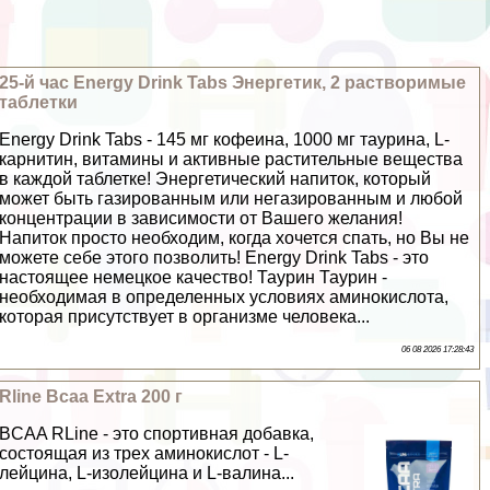
25-й час Energy Drink Tabs Энергетик, 2 растворимые
таблетки
Energy Drink Tabs - 145 мг кофеина, 1000 мг таурина, L-
карнитин, витамины и активные растительные вещества
в каждой таблетке! Энергетический напиток, который
может быть газированным или негазированным и любой
концентрации в зависимости от Вашего желания!
Напиток просто необходим, когда хочется спать, но Вы не
можете себе этого позволить! Energy Drink Tabs - это
настоящее немецкое качество! Таурин Таурин -
необходимая в определенных условиях аминокислота,
которая присутствует в организме человека...
06 08 2026 17:28:43
Rline Bcaa Extra 200 г
BCAA RLine - это спортивная добавка,
состоящая из трех аминокислот - L-
лейцина, L-изолейцина и L-валина...