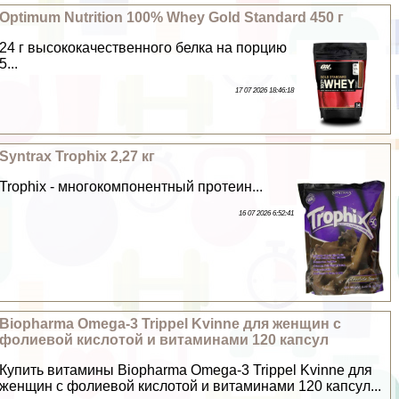
Optimum Nutrition 100% Whey Gold Standard 450 г
24 г высококачественного белка на порцию
5...
17 07 2026 18:46:18
Syntrax Trophix 2,27 кг
Trophix - многокомпонентный протеин...
16 07 2026 6:52:41
Biopharma Omega-3 Trippel Kvinne для женщин с
фолиевой кислотой и витаминами 120 капсул
Купить витамины Biopharma Omega-3 Trippel Kvinne для
женщин с фолиевой кислотой и витаминами 120 капсул...