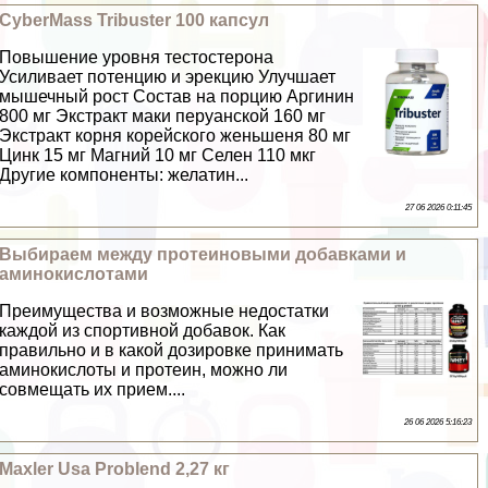
CyberMass Tribuster 100 капсул
Повышение уровня тестостерона
Усиливает потенцию и эpeкцию Улучшает
мышечный рост Состав на порцию Аргинин
800 мг Экстpaкт маки перуанской 160 мг
Экстpaкт корня корейского женьшеня 80 мг
Цинк 15 мг Магний 10 мг Селен 110 мкг
Другие компоненты: желатин...
27 06 2026 0:11:45
Выбираем между протеиновыми добавками и
аминокислотами
Преимущества и возможные недостатки
каждой из спортивной добавок. Как
правильно и в какой дозировке принимать
аминокислоты и протеин, можно ли
совмещать их прием....
26 06 2026 5:16:23
Maxler Usa Problend 2,27 кг