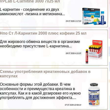
VPLab L-Carnitine 3000 7х25 мл
L-карнитин - соединение из двух
аминокислот -лизина и метионина...
09 07 2026 3:17:24
Нпо Ст Л-Карнитин 2000 плюс кофеин 25 мл
Для жирового обмена веществ в организме
необходимо присутствие L-карнитина...
08 07 2026 4:10:20
Схемы употрeбления креатиновых добавок в
капсулах
Основные формы этой добавки. В чем
особенности и преимущества креатина в
капсулах. Как и в какой дозировке его нужно
употрeбллять для достижения эффекта....
07 07 2026 23:58:14