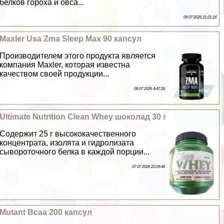
белков гороха и овса...
09 07 2026 21:21:24
Maxler Usa Zma Sleep Max 90 капсул
Производителем этого продукта является
компания Maxler, которая известна
качеством своей продукции...
08 07 2026 4:47:26
Ultimate Nutrition Clean Whey шоколад 30 г
Содержит 25 г высококачественного
концентрата, изолята и гидролизата
сывороточного белка в каждой порции...
07 07 2026 22:29:46
Mutant Bcaa 200 капсул