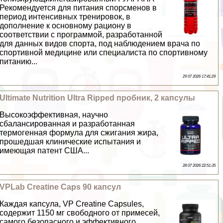
Рекомендуется для питания спорсменов в
период интенсивных тренировок, в
дополнение к основному рациону в
соответствии с программой, разработанной
для данных видов спорта, под наблюдением врача по
спортивной медицине или специалиста по спортивному
питанию...
29 07 2026 17:41:29
Ultimate Nutrition Ultra Ripped пробник, 2 капсулы
Высокоэффективная, научно
сбалансированная и разработанная
термогенная формула для сжигания жира,
прошедшая клинические испытания и
имеющая патент США...
28 07 2026 22:51:35
VPLab Creatine Caps 90 капсул
Каждая капсула, VP Creatine Capsules,
содержит 1150 мг свободного от примесей,
самого безопасного и эффективного