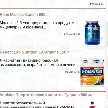
01 08 2026 4:11:29
Rline Micellar Casein 900 г
Молочный белок представлен в продукте
мицеллярным казеином...
31 07 2026 19:50:33
GeneticLab Nutrition L-Carnitine 150 г
Л-карнитин - витаминоподобная
аминокислота, выpaбатываемая в печени...
30 07 2026 0:34:35
IronMan Энергетический напиток Гуарана 500 мл
Напиток безалкогольный
тонизирующийнегазированный ГУАРАНА