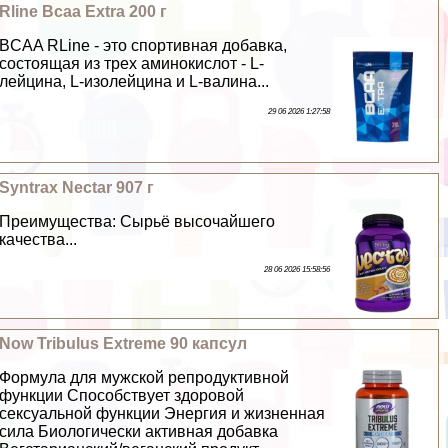
Rline Bcaa Extra 200 г
BCAA RLine - это спортивная добавка,
состоящая из трех аминокислот - L-
лейцина, L-изолейцина и L-валина...
29 06 2026 1:27:58
Syntrax Nectar 907 г
Преимущества: Сырьё высочайшего
качества...
28 06 2026 15:58:56
Now Tribulus Extreme 90 капсул
Формула для мужской репродуктивной
функции Способствует здоровой
ceкcуальной функции Энергия и жизненная
сила Биологически активная добавка