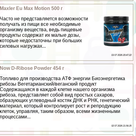
Maxler Eu Max Motion 500 г
Часто не представляется возможности
получать из пищи все необходимые
организму вещества, ведь пищевые
продукты содержат их малые дозы,
которые недостаточны при больших
силовых нагрузках...
03 07 2026 20:47:22
Now D-Ribose Powder 454 г
Топливо для производства АТФ энергии Биоэнергетика
рибозы Вегетарианский/веганский продукт
Содержащаяся в каждой клетке нашего организма
рибоза, представляет собой вид простых сахаров,
образующих углеводный костяк ДНК и РНК, генетический
материал, который контролирует рост и репродукцию
клеток, управляя, таким образом, всеми жизненными
процессами...
02 07 2026 21:56:35