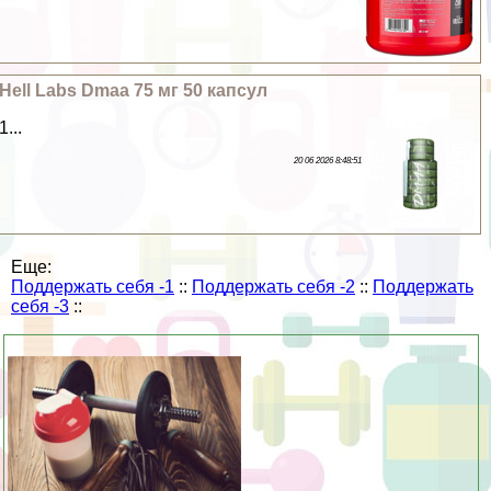
Hell Labs Dmaa 75 мг 50 капсул
1...
20 06 2026 8:48:51
Еще:
Поддержать себя -1
::
Поддержать себя -2
::
Поддержать
себя -3
::