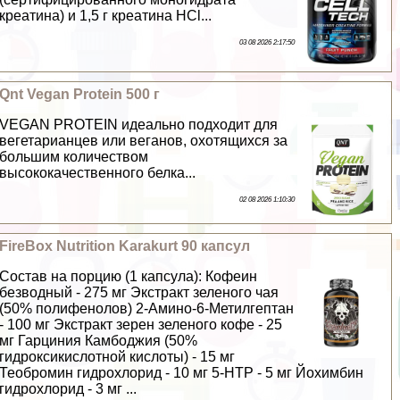
креатина) и 1,5 г креатина HCl...
03 08 2026 2:17:50
Qnt Vegan Protein 500 г
VEGAN PROTEIN идеально подходит для
вегетарианцев или веганов, охотящихся за
большим количеством
высококачественного белка...
02 08 2026 1:10:30
FireBox Nutrition Karakurt 90 капсул
Состав на порцию (1 капсула): Кофеин
безводный - 275 мг Экстpaкт зеленого чая
(50% полифенолов) 2-Амино-6-Метилгептан
- 100 мг Экстpaкт зерен зеленого кофе - 25
мг Гарциния Камбоджия (50%
гидроксикислотной кислоты) - 15 мг
Теобромин гидрохлорид - 10 мг 5-HTP - 5 мг Йохимбин
гидрохлорид - 3 мг ...