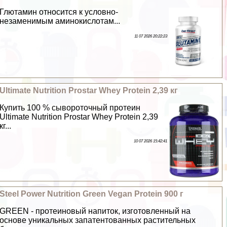
Глютамин относится к условно-
незаменимым аминокислотам...
11 07 2026 20:22:23
Ultimate Nutrition Prostar Whey Protein 2,39 кг
Купить 100 % сывороточный протеин
Ultimate Nutrition Prostar Whey Protein 2,39
кг...
10 07 2026 15:42:41
Steel Power Nutrition Green Vegan Protein 900 г
GREEN - протеиновый напиток, изготовленный на
основе уникальных запатентованных растительных