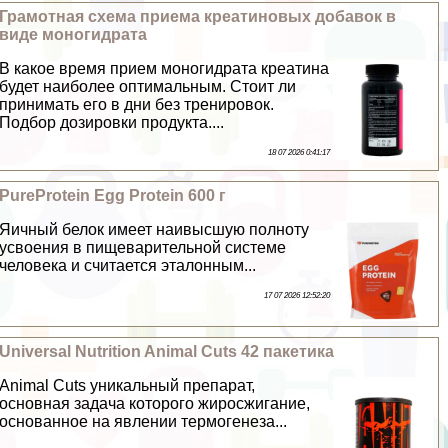
Грамотная схема приема креатиновых добавок в
виде моногидрата
В какое время прием моногидрата креатина
будет наиболее оптимальным. Стоит ли
принимать его в дни без тренировок.
Подбор дозировки продукта....
18 07 2026 0:41:17
PureProtein Egg Protein 600 г
Яичный белок имеет наивысшую полноту
усвоения в пищеварительной системе
человека и считается эталонным...
17 07 2026 12:52:20
Universal Nutrition Animal Cuts 42 пакетика
Animal Cuts уникальный препарат,
основная задача которого жиросжигание,
основанное на явлении термогенеза...