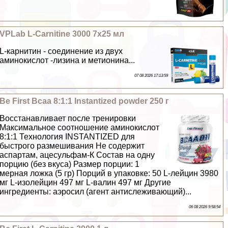
VPLab L-Carnitine 3000 7х25 мл
L-карнитин - соединение из двух
аминокислот -лизина и метионина...
07 08 2026 17:13:59
Be First Bcaa 8:1:1 Instantized powder 250 г
Восстанавливает после тренировки
Максимальное соотношение аминокислот
8:1:1 Технология INSTANTIZED для
быстрого размешивания Не содержит
аспартам, ацесульфам-К Состав на одну
порцию (без вкуса) Размер порции: 1
мерная ложка (5 гр) Порций в упаковке: 50 L-лейцин 3980
мг L-изолейцин 497 мг L-валин 497 мг Другие
ингредиенты: аэросил (агент антислеживающий)...
06 08 2026 9:58:54