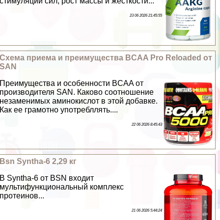
стимуляции сил, рост массы и жесткости...
23 06 2026 21:45:55
Схема приема и преимущества BCAA Pro Reloaded от
SAN
Преимущества и особенности BCAA от
производителя SAN. Каково соотношение
незаменимых аминокислот в этой добавке.
Как ее грамотно употрeбллять....
22 06 2026 8:45:43
Bsn Syntha-6 2,29 кг
В Syntha-6 от BSN входит
мультифункциональный комплекс
протеинов...
21 06 2026 5:44:24