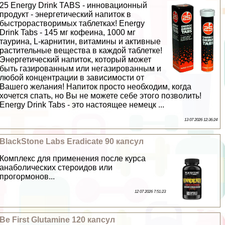
25 Energy Drink TABS - инновационный
продукт - энергетический напиток в
быстрорастворимых таблетках! Energy
Drink Tabs - 145 мг кофеина, 1000 мг
таурина, L-карнитин, витамины и активные
растительные вещества в каждой таблетке!
Энергетический напиток, который может
быть газированным или негазированным и
любой концентрации в зависимости от
Вашего желания! Напиток просто необходим, когда
хочется спать, но Вы не можете себе этого позволить!
Energy Drink Tabs - это настоящее немецк ...
13 07 2026 12:36:24
BlackStone Labs Eradicate 90 капсул
Комплекс для применения после курса
анаболических стероидов или
прогормонов...
12 07 2026 7:51:23
Be First Glutamine 120 капсул