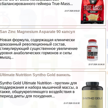
сбалансированного гeйнера True-Mass...
23 07 2026 8:50:22
San Zinc Magnesium Asparate 90 капсул
Новая формула, содержащая клинически
доказанный революционный состав,
стимулирующий существенное увеличение
уровня анаболических гормонов и силы
мышц...
22 07 2026 16:34:16
Ultimate Nutrition Syntho Gold ваниль
Syntho Gold Ultimate Nutrition - протеин для
поддержания и набора мышечной массы, а
также, общеукрепляющего воздействия в
период диеты для похудения...
21 07 2026 15:31:50