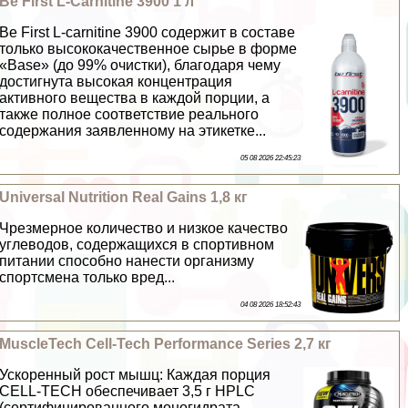
Be First L-Carnitine 3900 1 л
Be First L-carnitine 3900 содержит в составе
только высококачественное сырье в форме
«Base» (до 99% очистки), благодаря чему
достигнута высокая концентрация
активного вещества в каждой порции, а
также полное соответствие реального
содержания заявленному на этикетке...
05 08 2026 22:45:23
Universal Nutrition Real Gains 1,8 кг
Чрезмерное количество и низкое качество
углеводов, содержащихся в спортивном
питании способно нанести организму
спортсмена только вред...
04 08 2026 18:52:43
MuscleTech Cell-Tech Performance Series 2,7 кг
Ускоренный рост мышц: Каждая порция
CELL-TECH обеспечивает 3,5 г HPLC
(сертифицированного моногидрата