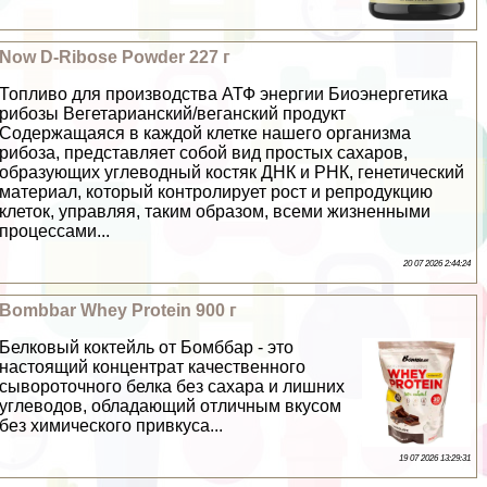
Now D-Ribose Powder 227 г
Топливо для производства АТФ энергии Биоэнергетика
рибозы Вегетарианский/веганский продукт
Содержащаяся в каждой клетке нашего организма
рибоза, представляет собой вид простых сахаров,
образующих углеводный костяк ДНК и РНК, генетический
материал, который контролирует рост и репродукцию
клеток, управляя, таким образом, всеми жизненными
процессами...
20 07 2026 2:44:24
Bombbar Whey Protein 900 г
Белковый коктейль от Бомббар - это
настоящий концентрат качественного
сывороточного белка без сахара и лишних
углеводов, обладающий отличным вкусом
без химического привкуса...
19 07 2026 13:29:31