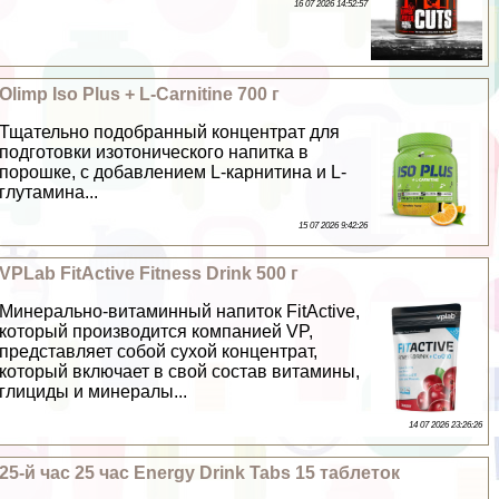
16 07 2026 14:52:57
Olimp Iso Plus + L-Carnitine 700 г
Тщательно подобранный концентрат для
подготовки изотонического напитка в
порошке, с добавлением L-карнитина и L-
глутамина...
15 07 2026 9:42:26
VPLab FitActive Fitness Drink 500 г
Минерально-витаминный напиток FitActive,
который производится компанией VP,
представляет собой сухой концентрат,
который включает в свой состав витамины,
глициды и минералы...
14 07 2026 23:26:26
25-й час 25 час Energy Drink Tabs 15 таблеток