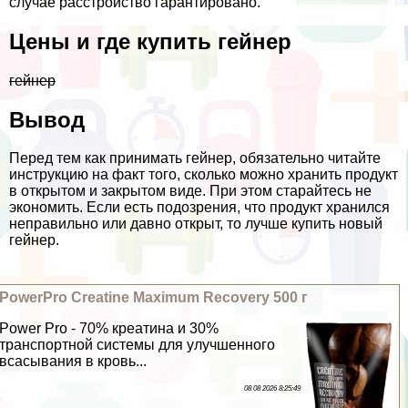
случае расстройство гарантировано.
Цены и где купить гeйнер
гeйнер
Вывод
Перед тем как принимать гeйнер, обязательно читайте
инструкцию на факт того, сколько можно хранить продукт
в открытом и закрытом виде. При этом старайтесь не
экономить. Если есть подозрения, что продукт хранился
неправильно или давно открыт, то лучше купить новый
гeйнер.
PowerPro Creatine Maximum Recovery 500 г
Power Pro - 70% креатина и 30%
трaнcпортной системы для улучшенного
всасывания в кровь...
08 08 2026 8:25:49