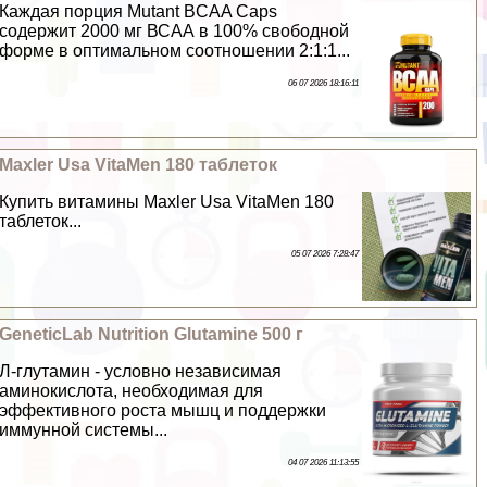
Каждая порция Mutant BCAA Caps
содержит 2000 мг ВСАА в 100% свободной
форме в оптимальном соотношении 2:1:1...
06 07 2026 18:16:11
Maxler Usa VitaMen 180 таблеток
Купить витамины Maxler Usa VitaMen 180
таблеток...
05 07 2026 7:28:47
GeneticLab Nutrition Glutamine 500 г
Л-глутамин - условно независимая
аминокислота, необходимая для
эффективного роста мышц и поддержки
иммунной системы...
04 07 2026 11:13:55