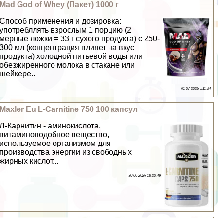
Mad God of Whey (Пакет) 1000 г
Способ применения и дозировка:
употрeбллять взрослым 1 порцию (2
мерные ложки = 33 г сухого продукта) с 250-
300 мл (концентрация влияет на вкус
продукта) холодной питьевой воды или
обезжиренного молока в стакане или
шейкере...
01 07 2026 5:11:34
Maxler Eu L-Carnitine 750 100 капсул
Л-Карнитин - аминокислота,
витаминоподобное вещество,
используемое организмом для
производства энергии из свободных
жирных кислот...
30 06 2026 18:20:49