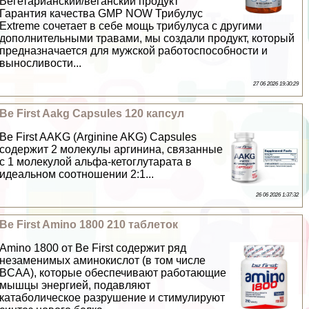
Вегетарианский/веганский продукт
Гарантия качества GMP NOW Трибулус
Extreme сочетает в себе мощь трибулуса с другими
дополнительными травами, мы создали продукт, который
предназначается для мужской работоспособности и
выносливости...
27 06 2026 19:30:29
Be First Aakg Capsules 120 капсул
Be First AAKG (Arginine AKG) Capsules
содержит 2 молекулы аргинина, связанные
с 1 молекулой альфа-кетоглутарата в
идеальном соотношении 2:1...
26 06 2026 1:37:32
Be First Amino 1800 210 таблеток
Amino 1800 от Be First содержит ряд
незаменимых аминокислот (в том числе
BCAA), которые обеспечивают работающие
мышцы энергией, подавляют
катаболическое разрушение и стимулируют