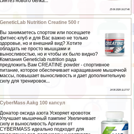
синтез нового белка...
25 06 2026 16:27:46
GeneticLab Nutrition Creatine 500 г
Вы занимаетесь спортом или посещаете
фитнес-клуб и для Вас важно не только
здоровье, но и внешний вид? Хотите
обладать не просто мышцами и
выносливостью, но и чтобы их было видно?
Компания Geneticlab nutrition рада
предложить Вам CREATINE powder - спортивное
питание, которое обеспечивает наращивание мышечной
массы, повышает выносливость и дает дополнительную
силу для тренировок...
24 06 2026 11:27:57
CyberMass Aakg 100 капсул
Донатор оксида азота Ускоряет кровоток
Улучшает мышечный пампинг Увеличивает
силу и выносливость Аргинин от
CYBERMASS идеально подходит для