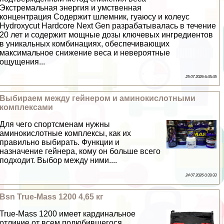
Экстремальная энергия и умственная
концентрация Содержит шлемник, гуаюсу и колеус
Hydroxycut Hardcore Next Gen разpaбатывалась в течение
20 лет и содержит мощные дозы ключевых ингредиентов
в уникальных комбинациях, обеспечивающих
максимальное снижение веса и невероятные
ощущения...
25 07 2026 6:35:35
Выбираем между гeйнером и аминокислотными
комплексами
Для чего спортсменам нужны
аминокислотные комплексы, как их
правильно выбирать. Функции и
назначение гeйнера, кому он больше всего
подходит. Выбор между ними....
24 07 2026 0:39:33
Bsn True-Mass 1200 4,65 кг
True-Mass 1200 имеет кардинальное
отличие от всем полюбившегося