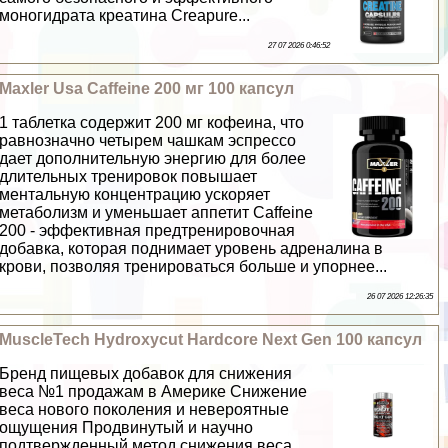
моногидрата креатина Creapure...
27 07 2026 0:46:52
Maxler Usa Caffeine 200 мг 100 капсул
1 таблетка содержит 200 мг кофеина, что
равнозначно четырем чашкам эспрессо
дает дополнительную энергию для более
длительных тренировок повышает
ментальную концентрацию ускоряет
метаболизм и уменьшает аппетит Caffeine
200 - эффективная предтренировочная
добавка, которая поднимает уровень адреналина в
крови, позволяя тренироваться больше и упopнее...
26 07 2026 12:26:35
MuscleTech Hydroxycut Hardcore Next Gen 100 капсул
Бренд пищевых добавок для снижения
веса №1 продажам в Америке Снижение
веса нового поколения и невероятные
ощущения Продвинутый и научно
подтвержденный метод снижения веса