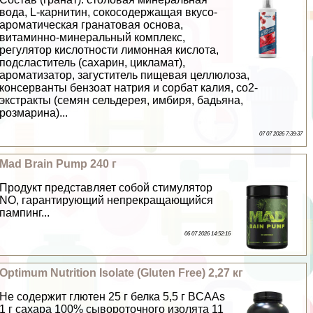
вода, L-карнитин, сокосодержащая вкусо-
ароматическая гранатовая основа,
витаминно-минеральный комплекс,
регулятор кислотности лимонная кислота,
подсластитель (сахарин, цикламат),
ароматизатор, загуститель пищевая целлюлоза,
консерванты бензоат натрия и сорбат калия, со2-
экстpaкты (семян сельдерея, имбиря, бадьяна,
розмарина)...
07 07 2026 7:39:37
Mad Brain Pump 240 г
Продукт представляет собой стимулятор
NO, гарантирующий непрекращающийся
пампинг...
06 07 2026 14:52:16
Optimum Nutrition Isolate (Gluten Free) 2,27 кг
Не содержит глютен 25 г белка 5,5 г BCAAs
1 г сахара 100% сывороточного изолята 11