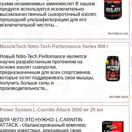
грамм незаменимых аминокислот В нашем
продукте используется исключительно
высококачественный сывороточный изолят,
прошедший ультрафильтрацию для его
исключительной чистоты...
05 07 2026 21:13:49
MuscleTech Nitro-Tech Performance Series 908 г
Новый Nitro-Tech Performance является
научно разработанным протеином на
основе изолят сыворотки,
предназначенным для всех спортсменов,
которые хотят поддерживать свои мышцы,
получить больше силы и
производительности...
04 07 2026 1:45:29
Power System L-Carnitin Attack 3600 мг 25 мл
ДЛЯ ЧЕГО ЭТО НУЖНО: L-CARNITIN
ATTAСK - сбалансированный комплекс
широко известных, доказавших свою