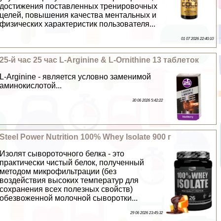
достижения поставленных тренировочных
целей, повышения качества ментальных и
физических хаpaктеристик пользователя...
01 07 2026 22:40:10
25-й час 25 час L-Arginine & L-Ornithine 13 таблеток
L-Arginine - является условно заменимой
аминокислотой...
30 06 2026 5:42:22
Steel Power Nutrition 100% Whey Isolate 900 г
Изолят сывороточного белка - это
пpaктически чистый белок, полученный
методом микрофильтрации (без
воздействия высоких температур для
сохранения всех полезных свойств)
обезвоженной молочной сыворотки...
29 06 2026 23:45:32