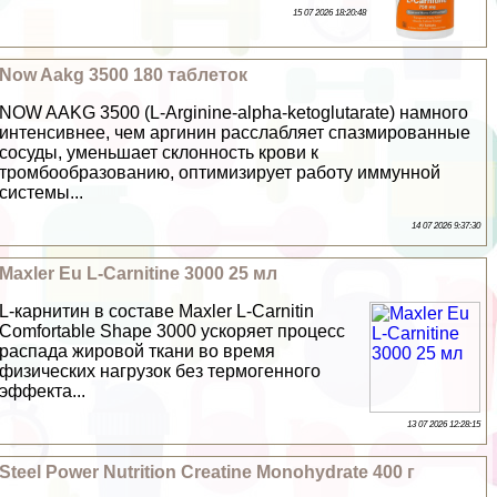
15 07 2026 18:20:48
Now Aakg 3500 180 таблеток
NOW AAKG 3500 (L-Arginine-alpha-ketoglutaratе) намного
интенсивнее, чем аргинин расслабляет спазмированные
сосуды, уменьшает склонность крови к
тромбообразованию, оптимизирует работу иммунной
системы...
14 07 2026 9:37:30
Maxler Eu L-Carnitine 3000 25 мл
L-карнитин в составе Maxler L-Carnitin
Comfortable Shape 3000 ускоряет процесс
распада жировой ткани во время
физических нагрузок без термогенного
эффекта...
13 07 2026 12:28:15
Steel Power Nutrition Creatine Monohydrate 400 г