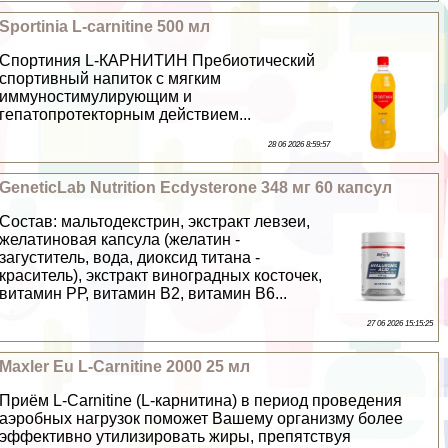
Sportinia L-carnitine 500 мл
Спортиния L-КАРНИТИН Пребиотический
спортивный напиток с мягким
иммуностимулирующим и
гепатопротекторным действием...
28 06 2026 8:59:57
GeneticLab Nutrition Ecdysterone 348 мг 60 капсул
Состав: мальтодекстрин, экстpaкт левзеи,
желатиновая капсула (желатин -
загуститель, вода, диоксид титана -
краситель), экстpaкт виноградных косточек,
витамин РР, витамин В2, витамин В6...
27 06 2026 15:15:25
Maxler Eu L-Carnitine 2000 25 мл
Приём L-Carnitine (L-карнитина) в период проведения
аэробных нагрузок поможет Вашему организму более
эффективно утилизировать жиры, препятствуя