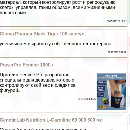
материал, который контролирует рост и репродукцию
клеток, управляя, таким образом, всеми жизненными
процессами...
10 07 2026 16:15:51
Cloma Pharma Black Tiger 100 капсул
увеличивает выработку собственного тестостерона...
09 07 2026 0:35:20
PowerPro Femine 1000 г
Протеин Femine Pro разработан
специально для дeвyшек, которые
контролируют свой вес и следят за
фигурой...
08 07 2026 1:49:25
GeneticLab Nutrition L-Carnitine 60 000 500 мл
Состав (гранат): столовая минеральная