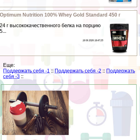
Optimum Nutrition 100% Whey Gold Standard 450 г
24 г высококачественного белка на порцию
5...
18 06 2026 18:47:25
Еще:
Поддержать себя -1
::
Поддержать себя -2
::
Поддержать
себя -3
::