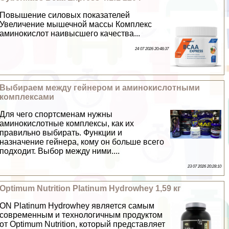
Повышение силовых показателей
Увеличение мышечной массы Комплекс
аминокислот наивысшего качества...
24 07 2026 20:48:37
Выбираем между гeйнером и аминокислотными
комплексами
Для чего спортсменам нужны
аминокислотные комплексы, как их
правильно выбирать. Функции и
назначение гeйнера, кому он больше всего
подходит. Выбор между ними....
23 07 2026 20:28:10
Optimum Nutrition Platinum Hydrowhey 1,59 кг
ON Platinum Hydrowhey является самым
современным и технологичным продуктом
от Optimum Nutrition, который представляет