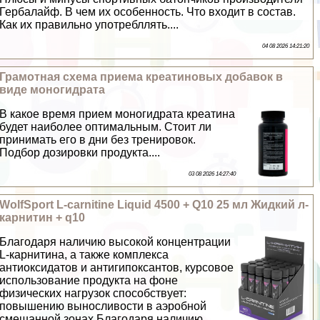
Гербалайф. В чем их особенность. Что входит в состав.
Как их правильно употрeбллять....
04 08 2026 14:21:20
Грамотная схема приема креатиновых добавок в
виде моногидрата
В какое время прием моногидрата креатина
будет наиболее оптимальным. Стоит ли
принимать его в дни без тренировок.
Подбор дозировки продукта....
03 08 2026 14:27:40
WolfSport L-carnitine Liquid 4500 + Q10 25 мл Жидкий л-
карнитин + q10
Благодаря наличию высокой концентрации
L-карнитина, а также комплекса
антиоксидатов и антигипоксантов, курсовое
использование продукта на фоне
физических нагрузок способствует:
повышению выносливости в аэробной
смешанной зонах Благодаря наличию