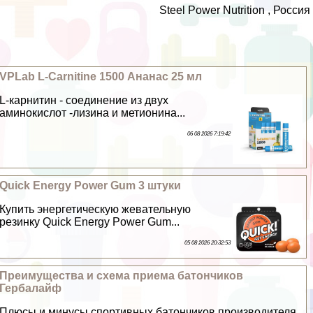
Steel Power Nutrition , Россия
VPLab L-Carnitine 1500 Ананас 25 мл
L-карнитин - соединение из двух
аминокислот -лизина и метионина...
06 08 2026 7:19:42
Quick Energy Power Gum 3 штуки
Купить энергетическую жевательную
резинку Quick Energy Power Gum...
05 08 2026 20:32:53
Преимущества и схема приема батончиков
Гербалайф
Плюсы и минусы спортивных батончиков производителя