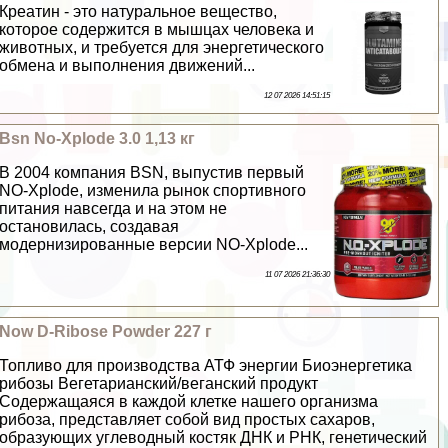
Креатин - это натуральное вещество,
которое содержится в мышцах человека и
животных, и требуется для энергетического
обмена и выполнения движений...
12 07 2026 14:51:15
Bsn No-Xplode 3.0 1,13 кг
В 2004 компания BSN, выпустив первый
NO-Xplode, изменила рынок спортивного
питания навсегда и на этом не
остановилась, создавая
модернизированные версии NO-Xplode...
11 07 2026 21:36:30
Now D-Ribose Powder 227 г
Топливо для производства АТФ энергии Биоэнергетика
рибозы Вегетарианский/веганский продукт
Содержащаяся в каждой клетке нашего организма
рибоза, представляет собой вид простых сахаров,
образующих углеводный костяк ДНК и РНК, генетический