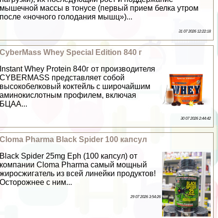
мышечной массы в тонусе (первый прием белка утром
после «ночного голодания мышц»)...
31 07 2026 12:22:18
CyberMass Whey Special Edition 840 г
Instant Whey Protein 840г от производителя
CYBERMASS представляет собой
высокобелковый коктейль с широчайшим
аминокислотным профилем, включая
БЦАА...
30 07 2026 2:44:42
Cloma Pharma Black Spider 100 капсул
Black Spider 25mg Eph (100 капсул) от
компании Cloma Pharma самый мощный
жиросжигатель из всей линейки продуктов!
Осторожнее с ним...
29 07 2026 3:54:26