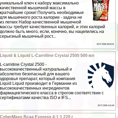
уникальный ключ к набору максимально
качественной мышечной массы в
кратчайшие сроки! Получить необходимые
для мышечного роста калории - задача не
из легких Набор качественной мышечной
массы требует качественных калорий, и этих калорий
должно быть много, если, конечно, вы нацелились на
серьезный мышечный рост...
26 07 2026 20:22:21
Liquid & Liquid L-Carnitine Crystal 2500 500 мл
L-carnitine Crystal 2500 -
высококачественный натуральный и
абсолютно безопасный для вашего
здоровья препарат, который компания
Liquid Liquid производит в Германии из
высококачественных ингредиентов
фармацевтического класса в строгом соответствии с
сертификатами качества ISO и IFS...
25 07 2026 0:31:44
CyberMass Bcaa Express 4:1:1 220 г