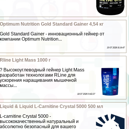
Optimum Nutrition Gold Standard Gainer 4,54 кг
Gold Standard Gainer - инновационный гeйнер от
компании Optimum Nutrition...
19 07 2026 8:14:47
Rline Light Mass 1000 г
? Высокоуглеводный гeйнер Light Mass
разработан технологами RLine для
ускорения наращивания мышечной
массы...
18 07 2026 9:42:27
Liquid & Liquid L-Carnitine Crystal 5000 500 мл
L-carnitine Crystal 5000 -
высококачественный натуральный и
абсолютно безопасный для вашего