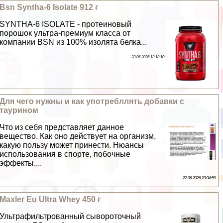
Bsn Syntha-6 Isolate 912 г
SYNTHA-6 ISOLATE - протеиновый
порошок ультра-премиум класса от
компании BSN из 100% изолята белка...
23 06 2026 13:18:10
Для чего нужны и как употрeбллять добавки с
таурином
Что из себя представляет данное
вещество. Как оно действует на организм,
какую пользу может принести. Нюансы
использования в спорте, побочные
эффекты....
22 06 2026 23:34:59
Maxler Eu Ultra Whey 450 г
Ультрафильтрованный сывороточный