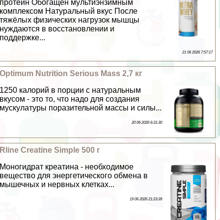
протеин Обогащён мультиэнзимным
комплексом Натуральный вкус После
тяжёлых физических нагрузок мышцы
нуждаются в восстановлении и
поддержке...
21 06 2026 7:57:17
Optimum Nutrition Serious Mass 2,7 кг
1250 калорий в порции с натуральным
вкусом - это то, что надо для создания
мускулатуры поразительной массы и силы...
20 06 2026 6:31:30
Rline Creatine Simple 500 г
Моногидрат креатина - необходимое
вещество для энергетического обмена в
мышечных и нервных клетках...
19 06 2026 21:23:39