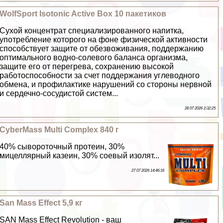
WolfSport Isotonic Active Box 10 пакетиков
Сухой концентрат специализированного напитка,
употрeбление которого на фоне физической активности
способствует защите от обезвоживания, поддержанию
оптимального водно-солевого баланса организма,
защите его от перегрева, сохранению высокой
работоспособности за счет поддержания углеводного
обмена, и профилактике нарушений со стороны нервной
и сердечно-сосудистой систем...
28 07 2026 2:32:25
CyberMass Multi Complex 840 г
40% сывороточный протеин, 30%
мицеллярный казеин, 30% соевый изолят...
27 07 2026 14:46:16
San Mass Effect 5,9 кг
SAN Mass Effect Revolution - ваш