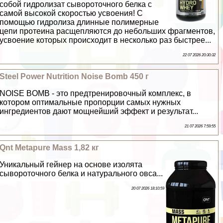
собой гидролизат сывороточного белка с
самой высокой скоростью усвоения! С
помощью гидролиза длинные полимерные
цепи протеина расщепляются до небольших фрагментов,
усвоение которых происходит в несколько раз быстрее...
22 07 2026 20:30:32
Steel Power Nutrition Noise Bomb 450 г
NOISE BOMB - это предтренировочный комплекс, в
котором оптимальные пропорции самых нужных
ингредиентов дают мощнейший эффект и результат...
21 07 2026 7:59:55
Qnt Metapure Mass 1,82 кг
Уникальный гeйнер на основе изолята
сывороточного белка и натурального овса...
20 07 2026 18:10:59