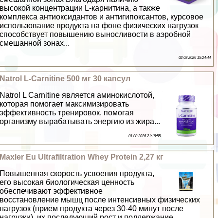
высокой концентрации L-карнитина, а также
комплекса антиоксидантов и антигипоксантов, курсовое
использование продукта на фоне физических нагрузок
способствует повышению выносливости в аэробной
смешанной зонах...
02 08 2026 15:24:44
Natrol L-Carnitine 500 мг 30 капсул
Natrol L Carnitine является аминокислотой,
которая помогает максимизировать
эффективность тренировок, помогая
организму выpaбатывать энергию из жира...
01 08 2026 21:18:55
Maxler Eu Ultrafiltration Whey Protein 2,27 кг
Повышенная скорость усвоения продукта,
его высокая биологическая ценность
обеспечивают эффективное
восстановление мышц после интенсивных физических
нагрузок (прием продукта через 30-40 минут после
нагрузки), их последующий рост и поддержание