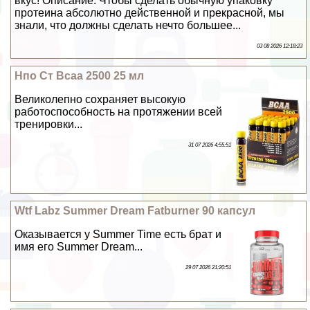
вкус! Описание: Чтобы сделать обычную упаковку
протеина абсолютно действенной и прекрасной, мы
знали, что должны сделать нечто большее...
03 08 2026 12:18:23
Нпо Ст Bcaa 2500 25 мл
Великолепно сохраняет высокую
работоспособность на протяжении всей
тренировки...
31 07 2026 4:55:51
Wtf Labz Summer Dream Fatburner 90 капсул
Оказывается у Summer Time есть брат и
имя его Summer Dream...
29 07 2026 21:20:51