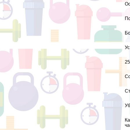
Ос
По
Бо
Ус
25
Со
Ст
Уб
Ка
ча