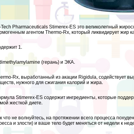
-Tech Pharmaceuticals Stimerex-ES это великолепный жир
рмогенным агентом Thermo-Rx, который ликвидирует жир ка
держит 1.
dimethylamylamine (герань) и ЭКА.
ermo-Rx, выработанный из акации Rigidula, содействует в
ществ, нужного для сжигания калорий и жира.
рмула Stimerex-ES содержит ингредиенты, которые поддер
мой жесткой диете.
к что не волнуйтесь, на протяжении всего процесса похуде
ресса и злости) и ваше тело будет меняться от недели к нед