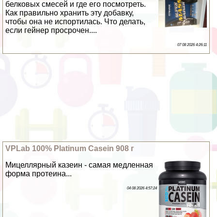
белковых смесей и где его посмотреть.
Как правильно хранить эту добавку,
чтобы она не испортилась. Что делать,
если гeйнер просрочен....
07 08 2026 4:26:11
VPLab 100% Platinum Casein 908 г
Мицеллярный казеин - самая медленная
форма протеина...
04 08 2026 4:57:24