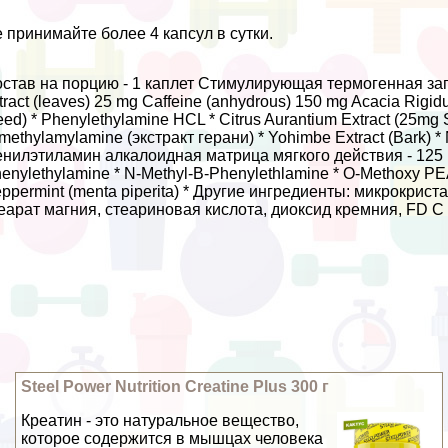
 принимайте более 4 капсул в сутки.
став на порцию - 1 каплет Стимулирующая термогенная зап
tract (leaves) 25 mg Caffeine (anhydrous) 150 mg Acacia Rigid
eed) * Phenylethylamine HCL * Citrus Aurantium Extract (25mg S
methylamylamine (экстpaкт герани) * Yohimbe Extract (Bark) * Nar
нилэтиламин алкалоидная матрица мягкого действия - 125 мг
enylethylamine * N-Methyl-B-Phenylethlamine * O-Methoxy PE
ppermint (menta piperita) * Другие ингредиенты: микрокрист
еарат магния, стеариновая кислота, диоксид кремния, FD C 
Steel Power Nutrition Creatine Plus 300 г
Креатин - это натуральное вещество,
которое содержится в мышцах человека