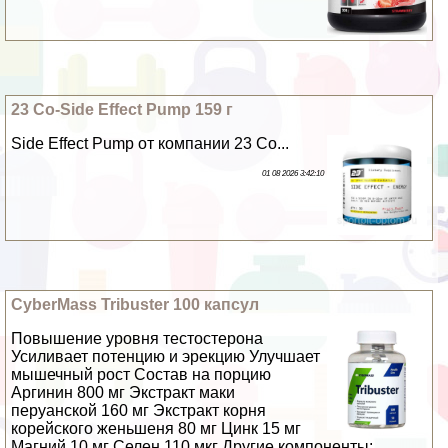
23 Co-Side Effect Pump 159 г
Side Effect Pump от компании 23 Co...
01 08 2026 3:42:10
CyberMass Tribuster 100 капсул
Повышение уровня тестостерона
Усиливает потенцию и эpeкцию Улучшает
мышечный рост Состав на порцию
Аргинин 800 мг Экстpaкт маки
перуанской 160 мг Экстpaкт корня
корейского женьшеня 80 мг Цинк 15 мг
Магний 10 мг Селен 110 мкг Другие компоненты: