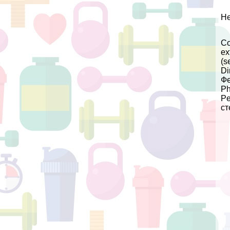
Не
Со
ex
(s
Di
Фе
Ph
Pe
ст