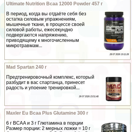
Ultimate Nutrition Bcaa 12000 Powder 457 г
В период, когда вы отдаёте себя без
остатка силовым упражнениям,
мышечные ткани, в процессе своей
силовой работы, ежесекундно
подвергаются напряжению,
приводящему к многочисленным
микротравмам...
28 07 2026 19:11:28
Mad Spartan 240 г
Предтренировочный комплекс, который
разбудит в вас спартанца, принесет
радость и упоение тренировкой...
26 07 2026 15:51:48
Maxler Eu Bcaa Plus Glutamine 300 г
6 г BCAA и 3 г Глютамина в порции
Размер порции: 2 мерных ложки = 10 г