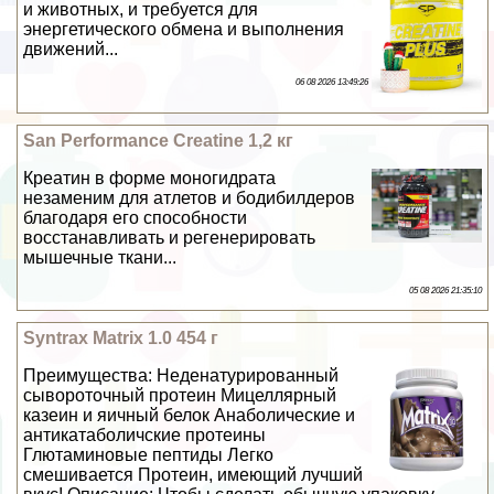
и животных, и требуется для
энергетического обмена и выполнения
движений...
06 08 2026 13:49:26
San Performance Creatine 1,2 кг
Креатин в форме моногидрата
незаменим для атлетов и бодибилдеров
благодаря его способности
восстанавливать и регенерировать
мышечные ткани...
05 08 2026 21:35:10
Syntrax Matrix 1.0 454 г
Преимущества: Неденатурированный
сывороточный протеин Мицеллярный
казеин и яичный белок Анаболические и
антикатаболичские протеины
Глютаминовые пептиды Легко
смешивается Протеин, имеющий лучший