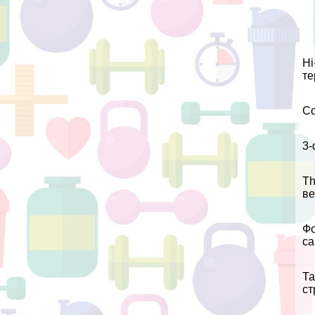
Hi
те
Со
3-
Th
ве
Фо
са
Та
ст