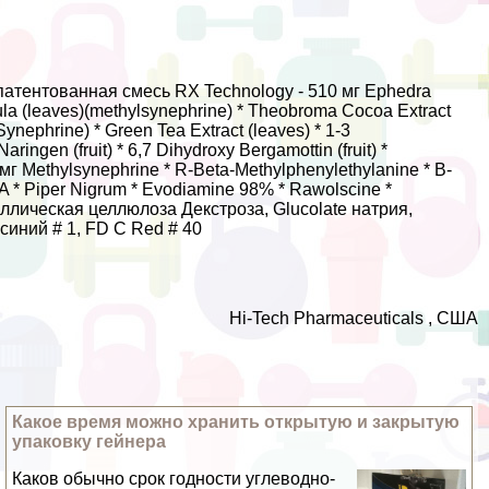
атентованная смесь RX Technology - 510 мг Ephedra
ula (leaves)(methylsynephrine) * Theobroma Cocoa Extract
ynephrine) * Green Tea Extract (leaves) * 1-3
ingen (fruit) * 6,7 Dihydroxy Bergamottin (fruit) *
 Methylsynephrine * R-Beta-Methylphenylethylanine * B-
A * Piper Nigrum * Evodiamine 98% * Rawolscine *
аллическая целлюлоза Декстроза, Glucolate натрия,
синий # 1, FD C Red # 40
Hi-Tech Pharmaceuticals , США
Какое время можно хранить открытую и закрытую
упаковку гeйнера
Каков обычно срок годности углеводно-