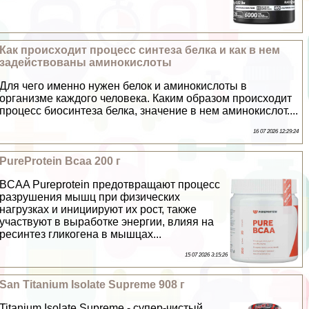
Как происходит процесс синтеза белка и как в нем
задействованы аминокислоты
Для чего именно нужен белок и аминокислоты в
организме каждого человека. Каким образом происходит
процесс биосинтеза белка, значение в нем аминокислот....
16 07 2026 12:29:24
PureProtein Bcaa 200 г
BCAA Pureprotein предотвращают процесс
разрушения мышц при физических
нагрузках и инициируют их рост, также
участвуют в выработке энергии, влияя на
ресинтез гликогена в мышцах...
15 07 2026 3:15:26
San Titanium Isolate Supreme 908 г
Titanium Isolate Supreme - супер-чистый,