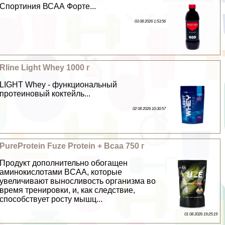
Спортиния ВСАА Форте...
03 08 2026 1:53:56
Rline Light Whey 1000 г
LIGHT Whey - функциональный
протеиновый коктейль...
02 08 2026 10:30:57
PureProtein Fuze Protein + Bcaa 750 г
Продукт дополнительно обогащен
аминокислотами BCAA, которые
увеличивают выносливость организма во
время тренировки, и, как следствие,
способствует росту мышц...
01 08 2026 19:25:19