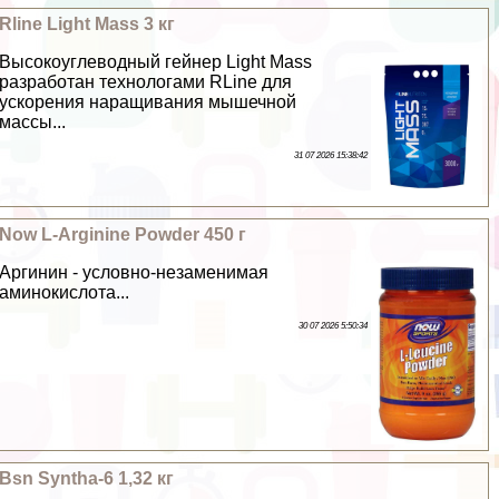
Rline Light Mass 3 кг
Высокоуглеводный гeйнер Light Mass
разработан технологами RLine для
ускорения наращивания мышечной
массы...
31 07 2026 15:38:42
Now L-Arginine Powder 450 г
Аргинин - условно-незаменимая
аминокислота...
30 07 2026 5:50:34
Bsn Syntha-6 1,32 кг