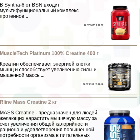
В Syntha-6 от BSN входит
мультифункциональный комплекс
протеинов...
29 07 2026 1:59:53
MuscleTech Platinum 100% Creatine 400 г
Креатин обеспечивает энергией клетки
мышц и способствует увеличению силы и
мышечной массы...
28 07 2026 16:53:49
Rline Mass Creatine 2 кг
MASS Creatine - предназначен для людей,
желающих нарастить мышечную массу за
счет увеличения общей калорийности
рациона и удовлетворения повышенной
потребности организма в питательных