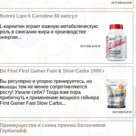
06 07 2026 20:14:44
Nutrex Lipo 6 Carnitine 60 капсул
L-карнитин играет важную метаболическую
роль в сжигании жира и производстве
энергии...
05 07 2026 10:52:16
Be First First Gainer Fast & Slow Carbs 1000 г
Вы регулярно и упopно тренируетесь, но
мышцы тем не менее сопротивляются
росту! Узнали себя? Тогда вам пора
прибегнуть к применению мощного гeйнера
First Gainer Fast Slow Carbs...
04 07 2026 5:47:29
Преимущества и схема приема батончиков
Гербалайф