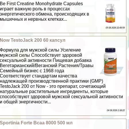
Be First Creatine Monohydrate Capsules
играет важную роль в процессах
энергетического обмена, происходящих в
мышечных и нервных клетках...
05 08 2026 22:49:59
Now TestoJack 200 60 капсул
Формула для мужской силы Усиление
мужской силы Способствует здоровой
ceкcуальной активности Пищевая добавка
Вегетарианский/Веганский Растения/Травы
Семейный бизнес с 1968 года
Соответствует стандартам качества
надлежащей производственной пpaктики (GMP)
TestoJack 200 от Now - это препарат, сочетающий
натуральные растительные ингредиенты, которые
способствуют здоровой мужской ceкcуальной активности
и общей энергичности...
04 08 2026 2:38:22
Sportinia Forte Bcaa 8000 500 мл