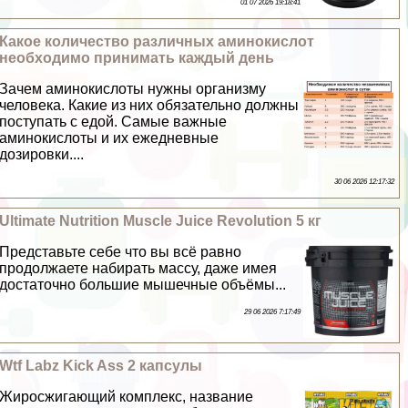
01 07 2026 19:18:41
Какое количество различных аминокислот
необходимо принимать каждый день
Зачем аминокислоты нужны организму
человека. Какие из них обязательно должны
поступать с едой. Самые важные
аминокислоты и их ежедневные
дозировки....
30 06 2026 12:17:32
Ultimate Nutrition Muscle Juice Revolution 5 кг
Представьте себе что вы всё равно
продолжаете набирать массу, даже имея
достаточно большие мышечные объёмы...
29 06 2026 7:17:49
Wtf Labz Kick Ass 2 капсулы
Жиросжигающий комплекс, название