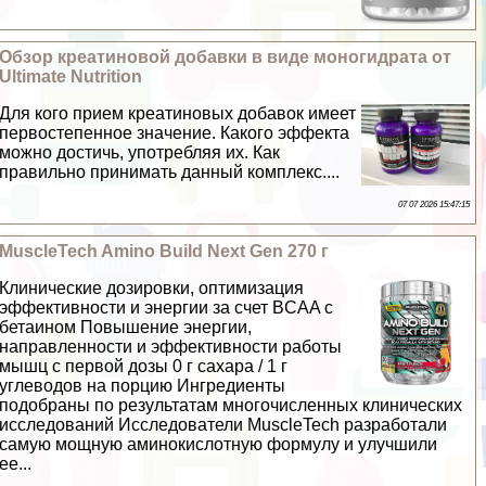
Обзор креатиновой добавки в виде моногидрата от
Ultimate Nutrition
Для кого прием креатиновых добавок имеет
первостепенное значение. Какого эффекта
можно достичь, употрeбляя их. Как
правильно принимать данный комплекс....
07 07 2026 15:47:15
MuscleTech Amino Build Next Gen 270 г
Клинические дозировки, оптимизация
эффективности и энергии за счет BCAA с
бетаином Повышение энергии,
направленности и эффективности работы
мышц с первой дозы 0 г сахара / 1 г
углеводов на порцию Ингредиенты
подобраны по результатам многочисленных клинических
исследований Исследователи MuscleTech разработали
самую мощную аминокислотную формулу и улучшили
ее...