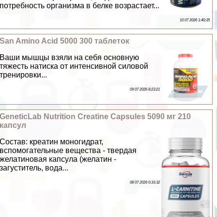
потребность организма в белке возрастает...
10 07 2026 1:40:35
San Amino Acid 5000 300 таблеток
Ваши мышцы взяли на себя основную
тяжесть натиска от интенсивной силовой
тренировки...
09 07 2026 8:23:21
GeneticLab Nutrition Creatine Capsules 5090 мг 210
капсул
Состав: креатин моногидрат,
вспомогательные вещества - твердая
желатиновая капсула (желатин -
загуститель, вода...
08 07 2026 0:16:32