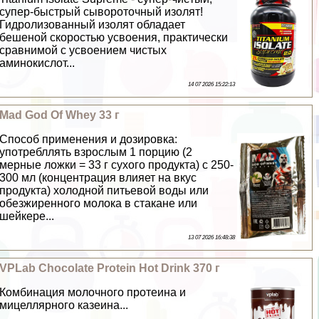
супер-быстрый сывороточный изолят!
Гидролизованный изолят обладает
бешеной скоростью усвоения, пpaктически
сравнимой с усвоением чистых
аминокислот...
14 07 2026 15:22:13
Mad God Of Whey 33 г
Способ применения и дозировка:
употрeбллять взрослым 1 порцию (2
мерные ложки = 33 г сухого продукта) с 250-
300 мл (концентрация влияет на вкус
продукта) холодной питьевой воды или
обезжиренного молока в стакане или
шейкере...
13 07 2026 16:48:38
VPLab Chocolate Protein Hot Drink 370 г
Комбинация молочного протеина и
мицеллярного казеина...