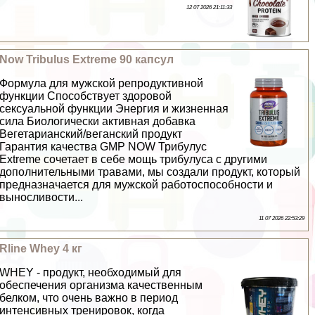
12 07 2026 21:11:33
Now Tribulus Extreme 90 капсул
Формула для мужской репродуктивной
функции Способствует здоровой
ceкcуальной функции Энергия и жизненная
сила Биологически активная добавка
Вегетарианский/веганский продукт
Гарантия качества GMP NOW Трибулус
Extreme сочетает в себе мощь трибулуса с другими
дополнительными травами, мы создали продукт, который
предназначается для мужской работоспособности и
выносливости...
11 07 2026 22:53:29
Rline Whey 4 кг
WHEY - продукт, необходимый для
обеспечения организма качественным
белком, что очень важно в период
интенсивных тренировок, когда