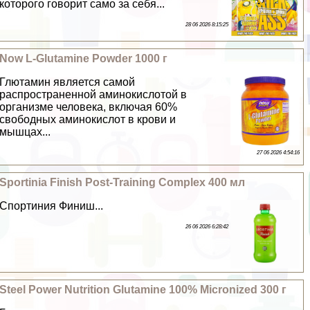
которого говорит само за себя...
28 06 2026 8:15:25
Now L-Glutamine Powder 1000 г
Глютамин является самой
распространенной аминокислотой в
организме человека, включая 60%
свободных аминокислот в крови и
мышцах...
27 06 2026 4:54:16
Sportinia Finish Post-Training Complex 400 мл
Спортиния Финиш...
26 06 2026 6:28:42
Steel Power Nutrition Glutamine 100% Micronized 300 г