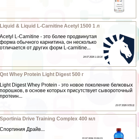
Liquid & Liquid L-Carnitine Acetyl 1500 1 л
Acetyl L-Carnitine - это более продвинутая
форма обычного карнитина, он несколько
отличается от других форм L-сarnitine...
24 07 2026 1:18:34
Qnt Whey Protein Light Digest 500 г
Light Digest Whey Protein - это новое поколение белковых
порошков, в основе которых присутствует сывороточный
протеин...
23 07 2026 9:55:11
Sportinia Drive Training Complex 400 мл
Спортиния Драйв...
22 07 2026 23:50:23