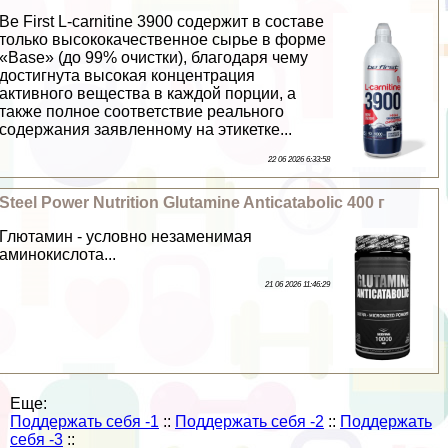
Be First L-carnitine 3900 содержит в составе
только высококачественное сырье в форме
«Base» (до 99% очистки), благодаря чему
достигнута высокая концентрация
активного вещества в каждой порции, а
также полное соответствие реального
содержания заявленному на этикетке...
22 06 2026 6:33:58
Steel Power Nutrition Glutamine Anticatabolic 400 г
Глютамин - условно незаменимая
аминокислота...
21 06 2026 11:46:29
Еще:
Поддержать себя -1
::
Поддержать себя -2
::
Поддержать
себя -3
::