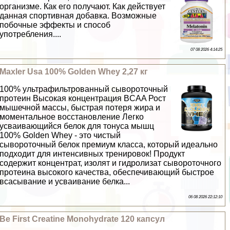
организме. Как его получают. Как действует
данная спортивная добавка. Возможные
побочные эффекты и способ
употрeбления....
07 08 2026 4:14:25
Maxler Usa 100% Golden Whey 2,27 кг
100% ультрафильтрованный сывороточный
протеин Высокая концентрация BCAA Рост
мышечной массы, быстрая потеря жира и
моментальное восстановление Легко
усваивающийся белок для тонуса мышц
100% Golden Whey - это чистый
сывороточный белок премиум класса, который идеально
подходит для интенсивных тренировок! Продукт
содержит концентрат, изолят и гидролизат сывороточного
протеина высокого качества, обеспечивающий быстрое
всасывание и усваивание белка...
06 08 2026 22:12:10
Be First Creatine Monohydrate 120 капсул