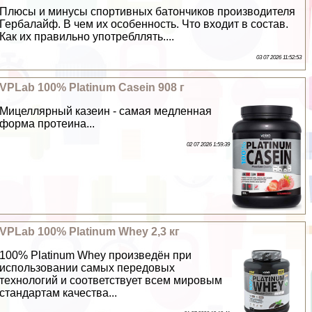
Плюсы и минусы спортивных батончиков производителя
Гербалайф. В чем их особенность. Что входит в состав.
Как их правильно употрeбллять....
03 07 2026 11:52:53
VPLab 100% Platinum Casein 908 г
Мицеллярный казеин - самая медленная
форма протеина...
02 07 2026 1:59:39
VPLab 100% Platinum Whey 2,3 кг
100% Platinum Whey произведён при
использовании самых передовых
технологий и соответствует всем мировым
стандартам качества...