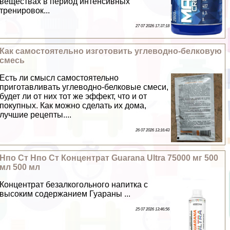
веществах в период интенсивных
тренировок...
27 07 2026 17:37:18
Как самостоятельно изготовить углеводно-белковую
смесь
Есть ли смысл самостоятельно
приготавливать углеводно-белковые смеси,
будет ли от них тот же эффект, что и от
покупных. Как можно сделать их дома,
лучшие рецепты....
26 07 2026 13:16:43
Нпо Ст Нпо Ст Концентрат Guarana Ultra 75000 мг 500
мл 500 мл
Концентрат безалкогольного напитка с
высоким содержанием Гуараны ...
25 07 2026 13:46:56