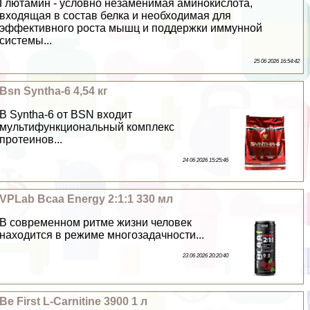
Глютамин - условно незаменимая аминокислота,
входящая в состав белка и необходимая для
эффективного роста мышц и поддержки иммунной
системы...
25 06 2026 16:54:42
Bsn Syntha-6 4,54 кг
В Syntha-6 от BSN входит
мультифункциональный комплекс
протеинов...
24 06 2026 15:25:46
VPLab Bcaa Energy 2:1:1 330 мл
В современном ритме жизни человек
находится в режиме многозадачности...
23 06 2026 20:20:40
Be First L-Carnitine 3900 1 л