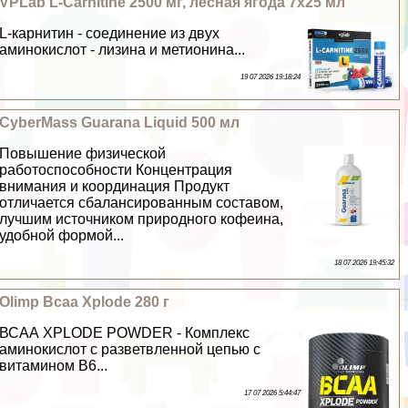
VPLab L-Carnitine 2500 мг, лесная ягода 7х25 мл
L-карнитин - соединение из двух
аминокислот - лизина и метионина...
19 07 2026 19:18:24
CyberMass Guarana Liquid 500 мл
Повышение физической
работоспособности Концентрация
внимания и координация Продукт
отличается сбалансированным составом,
лучшим источником природного кофеина,
удобной формой...
18 07 2026 19:45:32
Olimp Bcaa Xplode 280 г
ВСАА XPLODE POWDER - Комплекс
аминокислот с разветвленной цепью с
витамином В6...
17 07 2026 5:44:47