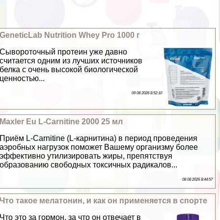
GeneticLab Nutrition Whey Pro 1000 г
Сывороточный протеин уже давно
считается одним из лучших источников
белка с очень высокой биологической
ценностью...
09 08 2026 8:52:10
Maxler Eu L-Carnitine 2000 25 мл
Приём L-Carnitine (L-карнитина) в период проведения
аэробных нагрузок поможет Вашему организму более
эффективно утилизировать жиры, препятствуя
образованию свободных токсичных радикалов...
08 08 2026 8:44:57
Что такое мелатонин, и как он применяется в спорте
Что это за гормон, за что он отвечает в