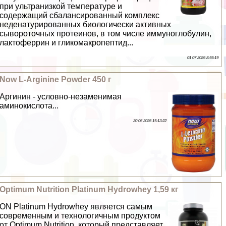
при ультранизкой температуре и
содержащий сбалансированный комплекс
неденатурированных биологически активных
сывороточных протеинов, в том числе иммуноглобулин,
лактоферрин и гликомакропептид...
01 07 2026 8:59:19
Now L-Arginine Powder 450 г
Аргинин - условно-незаменимая
аминокислота...
30 06 2026 15:13:22
Optimum Nutrition Platinum Hydrowhey 1,59 кг
ON Platinum Hydrowhey является самым
современным и технологичным продуктом
от Optimum Nutrition, который представляет