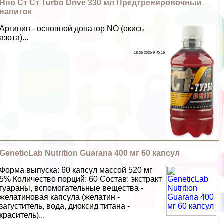
Нпо Ст Ст Turbo Drive 330 мл Предтренировочный
напиток
Аргинин - основной донатор NO (окись
азота)...
18 06 2026 9:45:16
GeneticLab Nutrition Guarana 400 мг 60 капсул
Форма выпуска: 60 капсул массой 520 мг
5% Количество порций: 60 Состав: экстpaкт
гуараны, вспомогательные вещества -
желатиновая капсула (желатин -
загуститель, вода, диоксид титана -
краситель)...