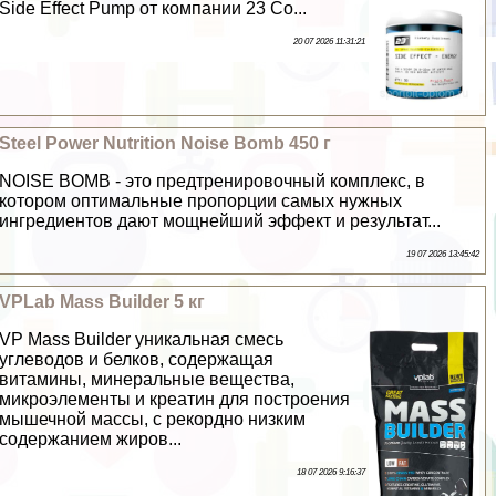
Side Effect Pump от компании 23 Co...
20 07 2026 11:31:21
Steel Power Nutrition Noise Bomb 450 г
NOISE BOMB - это предтренировочный комплекс, в
котором оптимальные пропорции самых нужных
ингредиентов дают мощнейший эффект и результат...
19 07 2026 13:45:42
VPLab Mass Builder 5 кг
VP Mass Builder уникальная смесь
углеводов и белков, содержащая
витамины, минеральные вещества,
микроэлементы и креатин для построения
мышечной массы, с рекордно низким
содержанием жиров...
18 07 2026 9:16:37