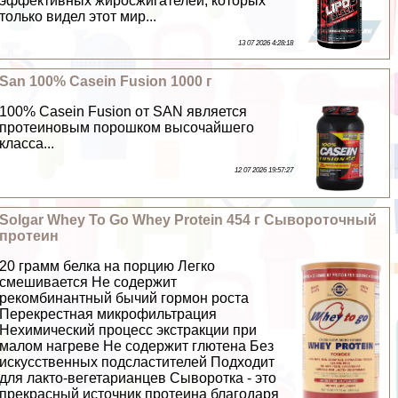
эффективных жиросжигателей, которых
только видел этот мир...
13 07 2026 4:28:18
San 100% Casein Fusion 1000 г
100% Casein Fusion от SAN является
протеиновым порошком высочайшего
класса...
12 07 2026 19:57:27
Solgar Whey To Go Whey Protein 454 г Сывороточный
протеин
20 грамм белка на порцию Легко
смешивается Не содержит
рекомбинантный бычий гормон роста
Перекрестная микрофильтрация
Нехимический процесс экстpaкции при
малом нагреве Не содержит глютена Без
искусственных подсластителей Подходит
для лакто-вегетарианцев Сыворотка - это
прекрасный источник протеина благодаря