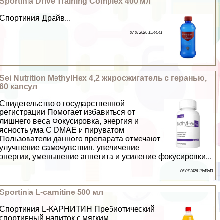
Sportinia Drive Training Complex 400 мл
Спортиния Драйв...
07 07 2026 15:44:41
Sei Nutrition MethylHex 4,2 жиросжигатель с геранью,
60 капсул
Свидетельство о государственной
регистрации Помогает избавиться от
лишнего веса Фокусировка, энергия и
ясность ума С DMAE и пируватом
Пользователи данного препарата отмечают
улучшение самочувствия, увеличение
энергии, уменьшение аппетита и усиление фокусировки...
06 07 2026 19:40:43
Sportinia L-carnitine 500 мл
Спортиния L-КАРНИТИН Пребиотический
спортивный напиток с мягким