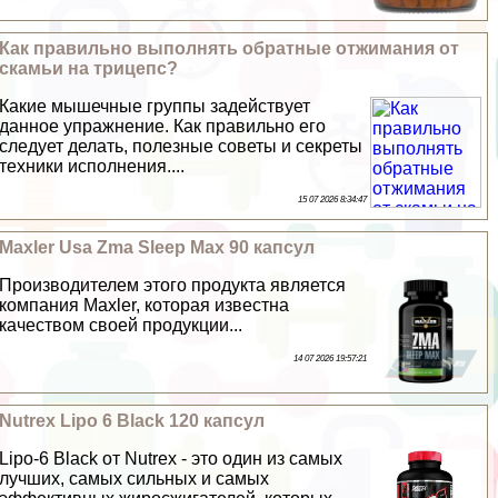
Как правильно выполнять обратные отжимания от
скамьи на трицепс?
Какие мышечные группы задействует
данное упражнение. Как правильно его
следует делать, полезные советы и секреты
техники исполнения....
15 07 2026 8:34:47
Maxler Usa Zma Sleep Max 90 капсул
Производителем этого продукта является
компания Maxler, которая известна
качеством своей продукции...
14 07 2026 19:57:21
Nutrex Lipo 6 Black 120 капсул
Lipo-6 Black от Nutrex - это один из самых
лучших, самых сильных и самых