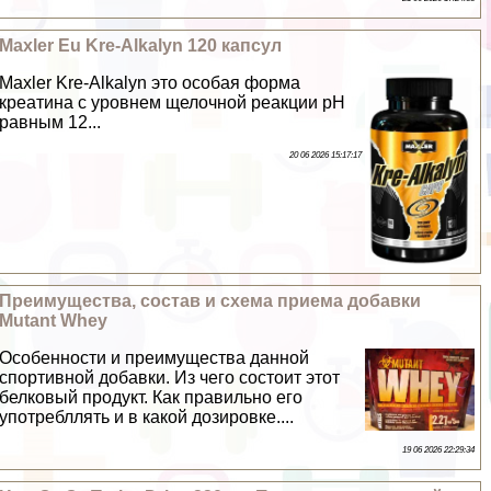
Maxler Eu Kre-Alkalyn 120 капсул
Maxler Kre-Alkalyn это особая форма
креатина с уровнем щелочной реакции pH
равным 12...
20 06 2026 15:17:17
Преимущества, состав и схема приема добавки
Mutant Whey
Особенности и преимущества данной
спортивной добавки. Из чего состоит этот
белковый продукт. Как правильно его
употрeбллять и в какой дозировке....
19 06 2026 22:29:34