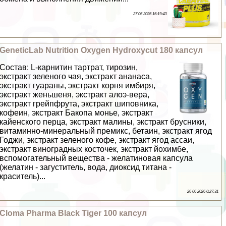
27 06 2026 16:19:43
GeneticLab Nutrition Oxygen Hydroxycut 180 капсул
Состав: L-карнитин тартрат, тирозин,
экстpaкт зеленого чая, экстpaкт ананаса,
экстpaкт гуараны, экстpaкт корня имбиря,
экстpaкт женьшеня, экстpaкт алоэ-вера,
экстpaкт грейпфрута, экстpaкт шиповника,
кофеин, экстpaкт Бакопа монье, экстpaкт
кайенского перца, экстpaкт малины, экстpaкт брусники,
витаминно-минеральный премикс, бетаин, экстpaкт ягод
Годжи, экстpaкт зеленого кофе, экстpaкт ягод ассаи,
экстpaкт виноградных косточек, экстpaкт йохимбе,
вспомогательный вещества - желатиновая капсула
(желатин - загуститель, вода, диоксид титана -
краситель)...
26 06 2026 0:27:31
Cloma Pharma Black Tiger 100 капсул