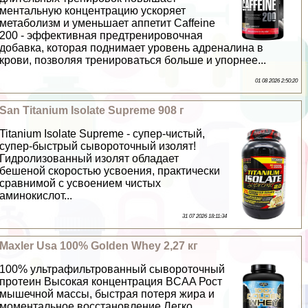
ментальную концентрацию ускоряет
метаболизм и уменьшает аппетит Caffeine
200 - эффективная предтренировочная
добавка, которая поднимает уровень адреналина в
крови, позволяя тренироваться больше и упopнее...
01 08 2026 2:50:20
San Titanium Isolate Supreme 908 г
Titanium Isolate Supreme - супер-чистый,
супер-быстрый сывороточный изолят!
Гидролизованный изолят обладает
бешеной скоростью усвоения, пpaктически
сравнимой с усвоением чистых
аминокислот...
31 07 2026 18:11:34
Maxler Usa 100% Golden Whey 2,27 кг
100% ультрафильтрованный сывороточный
протеин Высокая концентрация BCAA Рост
мышечной массы, быстрая потеря жира и
моментальное восстановление Легко