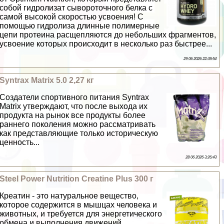
собой гидролизат сывороточного белка с
самой высокой скоростью усвоения! С
помощью гидролиза длинные полимерные
цепи протеина расщепляются до небольших фрагментов,
усвоение которых происходит в несколько раз быстрее...
29 06 2026 22:39:54
Syntrax Matrix 5.0 2,27 кг
Создатели спортивного питания Syntrax
Matrix утверждают, что после выхода их
продукта на рынок все продукты более
раннего поколения можно рассматривать
как представляющие только историческую
ценность...
28 06 2026 3:26:43
Steel Power Nutrition Creatine Plus 300 г
Креатин - это натуральное вещество,
которое содержится в мышцах человека и
животных, и требуется для энергетического
обмена и выполнения движений...