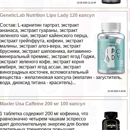
03 08 2026 11:12:44
GeneticLab Nutrition Lipo Lady 120 капсул
Состав: L-карнитин тартрат, экстpaкт
ананаса, экстpaкт гуараны, экстpaкт
зеленого чая, экстpaкт кайенского перца,
экстpaкт грейпфрута, кофеин, экстpaкт
малины, экстpaкт алоэ-вера, экстpaкт
брусники, экстpaкт шиповника, витаминно-
минеральный премикс, экстpaкт ягод Годжи,
экстpaкт зеленого кофе, экстpaкт корня
имбиря, экстpaкт ягод ассаи, экстpaкт
виноградных косточек, вспомогательный
вещества - желатиновая капсула (желатин - загуститель,
вода, диоксид титана - краситель)...
02 08 2026 5:39:56
Maxler Usa Caffeine 200 мг 100 капсул
1 таблетка содержит 200 мг кофеина, что
равнозначно четырем чашкам эспрессо
дает дополнительную энергию для более
длительных тренировок повышает