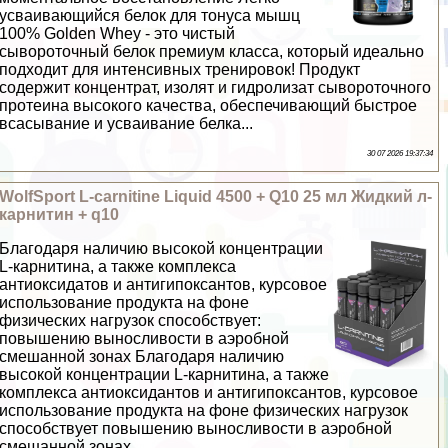
усваивающийся белок для тонуса мышц
100% Golden Whey - это чистый
сывороточный белок премиум класса, который идеально
подходит для интенсивных тренировок! Продукт
содержит концентрат, изолят и гидролизат сывороточного
протеина высокого качества, обеспечивающий быстрое
всасывание и усваивание белка...
30 07 2026 19:37:34
WolfSport L-carnitine Liquid 4500 + Q10 25 мл Жидкий л-
карнитин + q10
Благодаря наличию высокой концентрации
L-карнитина, а также комплекса
антиоксидатов и антигипоксантов, курсовое
использование продукта на фоне
физических нагрузок способствует:
повышению выносливости в аэробной
смешанной зонах Благодаря наличию
высокой концентрации L-карнитина, а также
комплекса антиоксидантов и антигипоксантов, курсовое
использование продукта на фоне физических нагрузок
способствует повышению выносливости в аэробной
смешанной зонах...