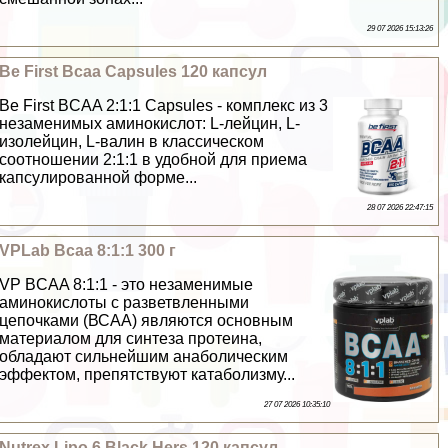
29 07 2026 15:13:26
Be First Bcaa Capsules 120 капсул
Be First BCAA 2:1:1 Capsules - комплекс из 3
незаменимых аминокислот: L-лейцин, L-
изолейцин, L-валин в классическом
соотношении 2:1:1 в удобной для приема
капсулированной форме...
28 07 2026 22:47:15
VPLab Bcaa 8:1:1 300 г
VP BCAA 8:1:1 - это незаменимые
аминокислоты с разветвленными
цепочками (ВСАА) являются основным
материалом для синтеза протеина,
обладают сильнейшим анаболическим
эффектом, препятствуют катаболизму...
27 07 2026 10:35:10
Nutrex Lipo 6 Black Hers 120 капсул