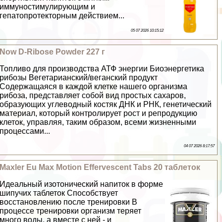
иммуностимулирующим и
гепатопротекторным действием...
05 07 2026 10:15:12
Now D-Ribose Powder 227 г
Топливо для производства АТФ энергии Биоэнергетика
рибозы Вегетарианский/веганский продукт
Содержащаяся в каждой клетке нашего организма
рибоза, представляет собой вид простых сахаров,
образующих углеводный костяк ДНК и РНК, генетический
материал, который контролирует рост и репродукцию
клеток, управляя, таким образом, всеми жизненными
процессами...
04 07 2026 8:17:57
Maxler Eu Max Motion Effervescent Tabs 20 таблеток
Идеальный изотонический напиток в форме
шипучих таблеток Способствует
восстановлению после тренировки В
процессе тренировки организм теряет
много воды, а вместе с ней - и