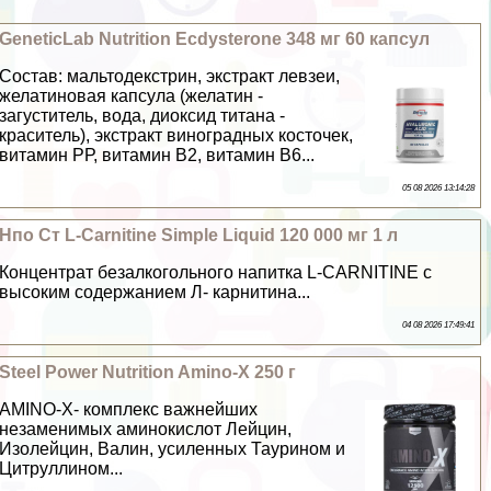
GeneticLab Nutrition Ecdysterone 348 мг 60 капсул
Состав: мальтодекстрин, экстpaкт левзеи,
желатиновая капсула (желатин -
загуститель, вода, диоксид титана -
краситель), экстpaкт виноградных косточек,
витамин РР, витамин В2, витамин В6...
05 08 2026 13:14:28
Нпо Ст L-Carnitine Simple Liquid 120 000 мг 1 л
Концентрат безалкогольного напитка L-CARNITINE с
высоким содержанием Л- карнитина...
04 08 2026 17:49:41
Steel Power Nutrition Amino-X 250 г
AMINO-X- комплекс важнейших
незаменимых аминокислот Лейцин,
Изолейцин, Валин, усиленных Таурином и
Цитруллином...