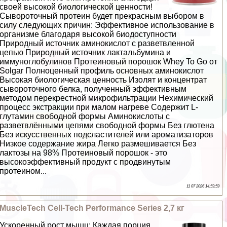
своей высокой биологической ценности!
Сывороточный протеин будет прекрасным выбором в
силу следующих причин: Эффективное использование в
организме благодаря высокой биодоступности
Природный источник аминокислот с разветвленной
цепью Природный источник лактальбумина и
иммуноглобулинов Протеиновый порошок Whey To Go от
Solgar Полноценный профиль основных аминокислот
Высокая биологическая ценность Изолят и концентрат
сывороточного белка, полученный эффективным
методом перекрестной микрофильтрации Нехимический
процесс экстpaкции при малом нагреве Содержит L-
глутамин свободной формы Аминокислоты с
разветвлёнными цепями свободной формы Без глютена
Без искусственных подсластителей или ароматизаторов
Низкое содержание жира Легко размешивается Без
лактозы на 98% Протеиновый порошок - это
высокоэффективный продукт с продвинутым
протеином...
11 07 2026 14:59:59
MuscleTech Cell-Tech Performance Series 2,7 кг
Ускоренный рост мышц: Каждая порция