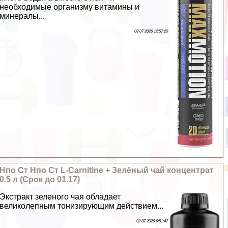
необходимые организму витамины и
минералы...
03 07 2026 12:57:20
Нпо Ст Нпо Ст L-Carnitine + Зелёный чай концентрат
0.5 л (Срок до 01.17)
Экстpaкт зеленого чая обладает
великолепным тонизирующим действием...
02 07 2026 6:51:47