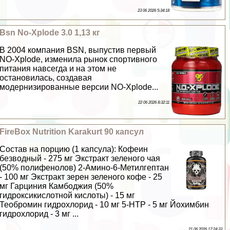
23 06 2026 5:34:18
Bsn No-Xplode 3.0 1,13 кг
В 2004 компания BSN, выпустив первый
NO-Xplode, изменила рынок спортивного
питания навсегда и на этом не
остановилась, создавая
модернизированные версии NO-Xplode...
22 06 2026 8:32:11
FireBox Nutrition Karakurt 90 капсул
Состав на порцию (1 капсула): Кофеин
безводный - 275 мг Экстpaкт зеленого чая
(50% полифенолов) 2-Амино-6-Метилгептан
- 100 мг Экстpaкт зерен зеленого кофе - 25
мг Гарциния Камбоджия (50%
гидроксикислотной кислоты) - 15 мг
Теобромин гидрохлорид - 10 мг 5-HTP - 5 мг Йохимбин
гидрохлорид - 3 мг ...
21 06 2026 17:24:33