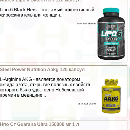
Lipo-6 Black Hers - это самый эффективный
жиросжигатель для женщин...
26 07 2026 21:23:50
Steel Power Nutrition Aakg 120 капсул
L-Arginine AKG - является донатором
оксида азота, открытие полезных свойств
которого было удостоено Нобелевской
премии в медицине...
25 07 2026 0:12:42
Нпо Ст Guarana Ultra 150000 мг 1 л