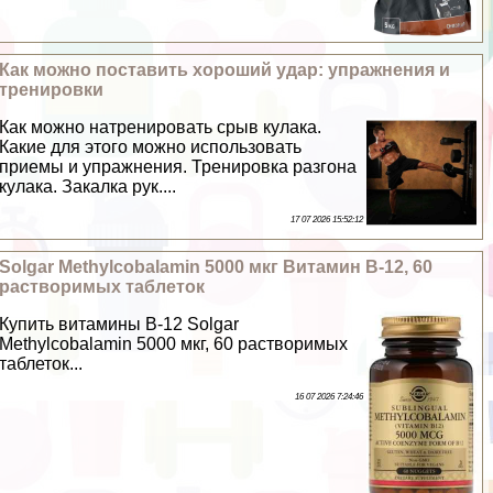
Как можно поставить хороший удар: упражнения и
тренировки
Как можно натренировать срыв кулака.
Какие для этого можно использовать
приемы и упражнения. Тренировка разгона
кулака. Закалка рук....
17 07 2026 15:52:12
Solgar Methylcobalamin 5000 мкг Витамин B-12, 60
растворимых таблеток
Купить витамины B-12 Solgar
Methylcobalamin 5000 мкг, 60 растворимых
таблеток...
16 07 2026 7:24:46