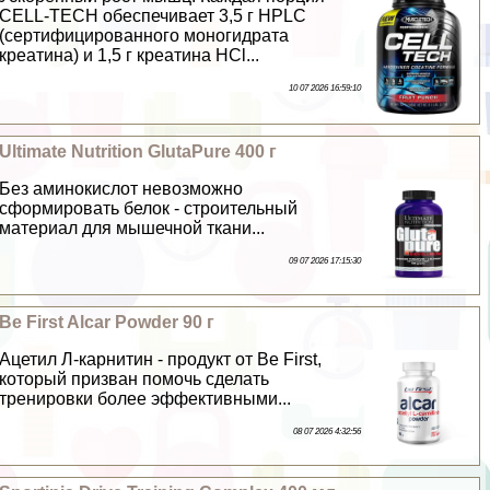
CELL-TECH обеспечивает 3,5 г HPLC
(сертифицированного моногидрата
креатина) и 1,5 г креатина HCl...
10 07 2026 16:59:10
Ultimate Nutrition GlutaPure 400 г
Без аминокислот невозможно
сформировать белок - строительный
материал для мышечной ткани...
09 07 2026 17:15:30
Be First Alcar Powder 90 г
Ацетил Л-карнитин - продукт от Be First,
который призван помочь сделать
тренировки более эффективными...
08 07 2026 4:32:56