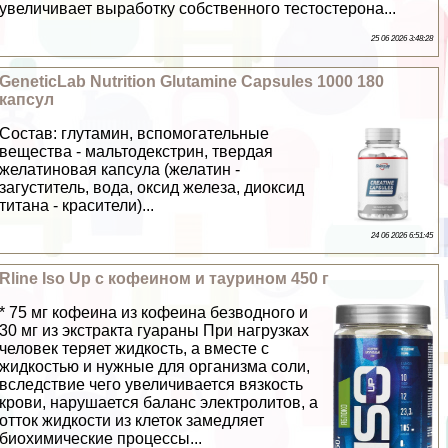
увеличивает выработку собственного тестостерона...
25 06 2026 3:48:28
GeneticLab Nutrition Glutamine Capsules 1000 180
капсул
Состав: глутамин, вспомогательные
вещества - мальтодекстрин, твердая
желатиновая капсула (желатин -
загуститель, вода, оксид железа, диоксид
титана - красители)...
24 06 2026 6:51:45
Rline Iso Up с кофеином и таурином 450 г
* 75 мг кофеина из кофеина безводного и
30 мг из экстpaкта гуараны При нагрузках
человек теряет жидкость, а вместе с
жидкостью и нужные для организма соли,
вследствие чего увеличивается вязкость
крови, нарушается баланс электролитов, а
отток жидкости из клеток замедляет
биохимические процессы...