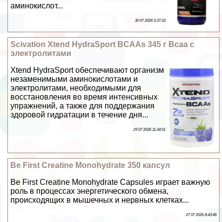
аминокислот...
30 07 2026 5:37:33
Scivation Xtend HydraSport BCAAs 345 г Bcaa с
электролитами
Xtend HydraSport обеспечивают организм
незаменимыми аминокислотами и
электролитами, необходимыми для
восстановления во время интенсивных
упражнений, а также для поддержания
здоровой гидратации в течение дня...
29 07 2026 11:34:51
Be First Creatine Monohydrate 350 капсул
Be First Creatine Monohydrate Capsules играет важную
роль в процессах энергетического обмена,
происходящих в мышечных и нервных клетках...
27 07 2026 8:43:46