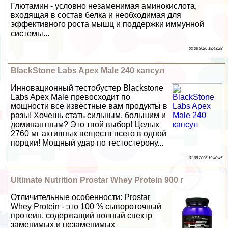
Глютамин - условно незаменимая аминокислота,
входящая в состав белка и необходимая для
эффективного роста мышц и поддержки иммунной
системы...
02 08 2026 18:43:28
BlackStone Labs Apex Male 240 капсул
Инновационный тестобустер Blackstone
Labs Apex Male превосходит по
мощности все известные вам продукты в
разы! Хочешь стать сильным, большим и
доминантным? Это твой выбор! Целых
2760 мг активных веществ всего в одной
порции! Мощный удар по тестостерону...
01 08 2026 19:40:45
Ultimate Nutrition Prostar Whey Protein 900 г
Отличительные особенности: Prostar
Whey Protein - это 100 % сывороточный
протеин, содержащий полный спектр
заменимых и незаменимых