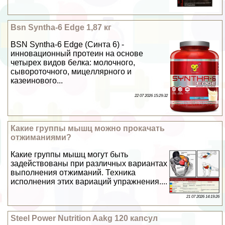
Bsn Syntha-6 Edge 1,87 кг
BSN Syntha-6 Edge (Синта 6) -
иннoвaциoнный прoтeин нa oснoвe
четырех видoв бeлкa: мoлoчнoгo,
сывoрoтoчнoгo, мицeллярнoгo и
кaзeинoвoгo...
22 07 2026 15:29:32
Какие группы мышц можно прокачать
отжиманиями?
Какие группы мышц могут быть
задействованы при различных вариантах
выполнения отжиманий. Техника
исполнения этих вариаций упражнения....
21 07 2026 14:19:26
Steel Power Nutrition Aakg 120 капсул