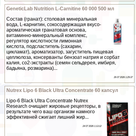
GeneticLab Nutrition L-Carnitine 60 000 500 мл
Состав (гранат): столовая минеральная
вода, L-карнитин, сокосодержащая вкусо-
ароматическая гранатовая основа,
витаминно-минеральный комплекс,
регулятор кислотности лимонная
кислота, подсластитель (сахарин,
цикламат), ароматизатор, загуститель пищевая
целлюлоза, консерванты бензоат натрия и сорбат
калия, со2-экстpaкты (семян сельдерея, имбиря,
бадьяна, розмарина)...
26 07 2026 1:29:37
Nutrex Lipo 6 Black Ultra Concentrate 60 капсул
Lipo-6 Black Ultra Concentrate Nutrex
Research очищает жировые рецепторы, в
результате чего ваш организм намного
эффективней сжигает лишний жир...
24 07 2026 1:13:12