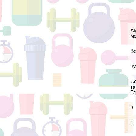
АМ
ме
Во
Ку
Со
та
Гл
3.
1.