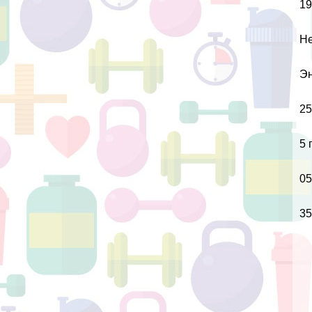
19
Не
Эн
25
5 
05
35